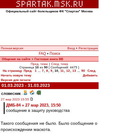
Официальный сайт болельщиков ФК "Спартак" Москва
Полная версия
Вход
•
Регистрация
FAQ
•
Поиск
Общение на сайте
Гостевая книга ВВ
»
Пред. тема
|
След. тема
Страница
10
из
90
[ Сообщений: 4475 ]
На страницу
Пред.
1
...
7
,
8
,
9
,
10
,
11
,
12
,
13
...
90
След.
Начать новую тему
Добавить
Версия для печати
01.03.2023 - 31.03.2023
словесник
-
27 мар 2023 15:55
ДМБ-84 » 27 мар 2023, 15:50
сообщение в защиту руководства
Такого сообщения не было. Было сообщение о
происхождении маскота.