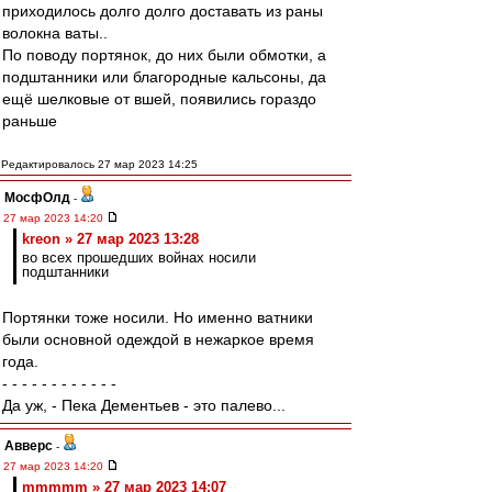
приходилось долго долго доставать из раны
волокна ваты..
По поводу портянок, до них были обмотки, а
подштанники или благородные кальсоны, да
ещё шелковые от вшей, появились гораздо
раньше
Редактировалось 27 мар 2023 14:25
МосфОлд
-
27 мар 2023 14:20
kreon » 27 мар 2023 13:28
во всех прошедших войнах носили
подштанники
Портянки тоже носили. Но именно ватники
были основной одеждой в нежаркое время
года.
- - - - - - - - - - - -
Да уж, - Пека Дементьев - это палево...
Авверс
-
27 мар 2023 14:20
mmmmm » 27 мар 2023 14:07