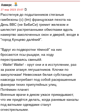
Авверс
-
27 мар 2023 15:07
Расстегнув до подштанников стеганые
гамбезоны (с) (tm) французская пехота на
День ВВС (не БиБиСи) гремит железом и
шелестит растрепанными обмотками вдоль
намертво заколоченных окон и дверей, входя в
"город Кунцево далёкий".
"Вдруг из подворотни тёмной" на них
бросаются псы-рыцари, на ходу
перестраиваясь свиньёй.
- Watte! Watte! - орут они и в исступлении, раз
за разом атакуя лягушатников. Клочки по
закоулочкам! Невесомая белая субстанция
навсегда погребает под собой раскрашенные
фанерки тихих припутейных улиц.
Потёмкин плачет.
Военные врачи в диком ужасе прикидывают,
что им придётся делать, когда раневые каналы
под ватными одеждами станут
огнестрельными.