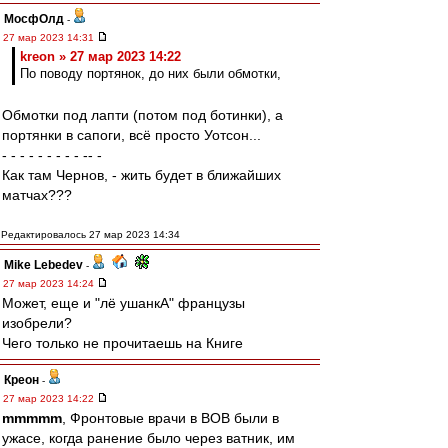
МосфОлд
-
27 мар 2023 14:31
kreon » 27 мар 2023 14:22
По поводу портянок, до них были обмотки,
Обмотки под лапти (потом под ботинки), а
портянки в сапоги, всё просто Уотсон...
- - - - - - - - - -- -
Как там Чернов, - жить будет в ближайших
матчах???
Редактировалось 27 мар 2023 14:34
Mike Lebedev
-
27 мар 2023 14:24
Может, еще и "лё ушанкА" французы
изобрели?
Чего только не прочитаешь на Книге
Креон
-
27 мар 2023 14:22
mmmmm
, Фронтовые врачи в ВОВ были в
ужасе, когда ранение было через ватник, им