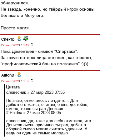
обнаружился.
Не звезда, конечно, но твёрдый игрок основы
Великого и Могучего.
Просто магия.
Спектр
-
27 мар 2023 13:42
Пека Дементьев - символ "Спартака".
За такую потерю лица положен, как говорят,
"профилактический бан на полгодика" :))))
AiltonD
-
27 мар 2023 13:32
Цитата
словесник » 27 мар 2023 07:55
Не знаю, отмечалось ли где-то... Для
дебютного матча, считаю, очень достойно,
смело, точно сыграл Денисов.
# Ehidna » 27 мар 2023 08:05
словесник, да, тоже для себя отметила, что
Денисов очень прилично сыграл, дебют в
сборной смело можно считать удачным. А
ведь он один из самых молодых.