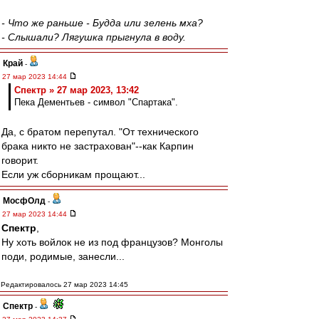
- Что же раньше - Будда или зелень мха?
- Слышали? Лягушка прыгнула в воду.
Край
-
27 мар 2023 14:44
Спектр » 27 мар 2023, 13:42
Пека Дементьев - символ "Спартака".
Да, с братом перепутал. "От технического
брака никто не застрахован"--как Карпин
говорит.
Если уж сборникам прощают...
МосфОлд
-
27 мар 2023 14:44
Спектр
,
Ну хоть войлок не из под французов? Монголы
поди, родимые, занесли...
Редактировалось 27 мар 2023 14:45
Спектр
-