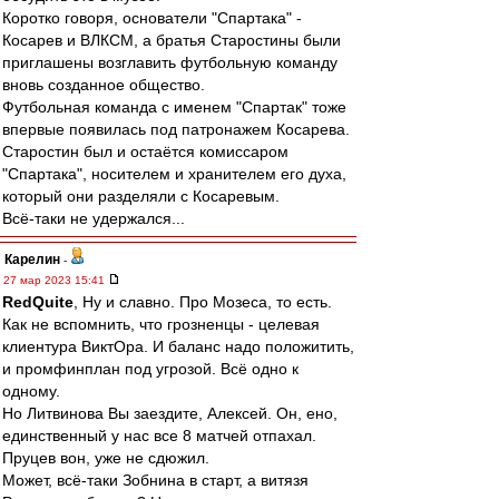
Коротко говоря, основатели "Спартака" -
Косарев и ВЛКСМ, а братья Старостины были
приглашены возглавить футбольную команду
вновь созданное общество.
Футбольная команда с именем "Спартак" тоже
впервые появилась под патронажем Косарева.
Старостин был и остаётся комиссаром
"Спартака", носителем и хранителем его духа,
который они разделяли с Косаревым.
Всё-таки не удержался...
Карелин
-
27 мар 2023 15:41
RedQuite
, Ну и славно. Про Мозеса, то есть.
Как не вспомнить, что грозненцы - целевая
клиентура ВиктОра. И баланс надо положитить,
и промфинплан под угрозой. Всё одно к
одному.
Но Литвинова Вы заездите, Алексей. Он, ено,
единственный у нас все 8 матчей отпахал.
Пруцев вон, уже не сдюжил.
Может, всё-таки Зобнина в старт, а витязя