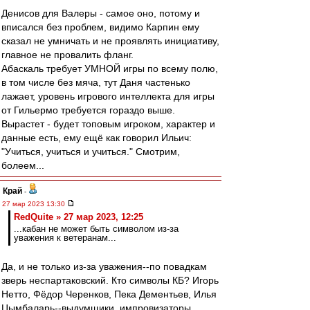
Денисов для Валеры - самое оно, потому и
вписался без проблем, видимо Карпин ему
сказал не умничать и не проявлять инициативу,
главное не провалить фланг.
Абаскаль требует УМНОЙ игры по всему полю,
в том числе без мяча, тут Даня частенько
лажает, уровень игрового интеллекта для игры
от Гильермо требуется гораздо выше.
Вырастет - будет топовым игроком, характер и
данные есть, ему ещё как говорил Ильич:
"Учиться, учиться и учиться." Смотрим,
болеем...
Край
-
27 мар 2023 13:30
RedQuite » 27 мар 2023, 12:25
...кабан не может быть символом из-за
уважения к ветеранам...
Да, и не только из-за уважения--по повадкам
зверь неспартаковский. Кто символы КБ? Игорь
Нетто, Фёдор Черенков, Пека Дементьев, Илья
Цымбаларь--выдумщики, импровизаторы,