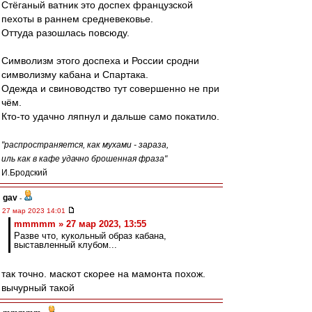
Стёганый ватник это доспех французской
пехоты в раннем средневековье.
Оттуда разошлась повсюду.
Символизм этого доспеха и России сродни
символизму кабана и Спартака.
Одежда и свиноводство тут совершенно не при
чём.
Кто-то удачно ляпнул и дальше само покатило.
"распространяется, как мухами - зараза,
иль как в кафе удачно брошенная фраза"
И.Бродский
gav
-
27 мар 2023 14:01
mmmmm » 27 мар 2023, 13:55
Разве что, кукольный образ кабана,
выставленный клубом...
так точно. маскот скорее на мамонта похож.
вычурный такой