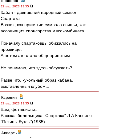
mmmmm
-
27 мар 2023 13:55
Кабан - давнишний народный символ
Спартака.
Возник, как принятие символа свиньи, как
ассоциация спонсорства мясокомбината.
Поначалу спартаковцы обижались на
прозвище.
А потом это стало общепринятым.
Не понимаю, что здесь обсуждать?
Разве что, кукольный образ кабана,
выставленный клубом...
Карелин
-
27 мар 2023 13:55
Вам, фетишисты..
Рассказ болельщика "Спартака" Л.А.Кассиля
"Пекины бутсы"(1935).
Авверс
-