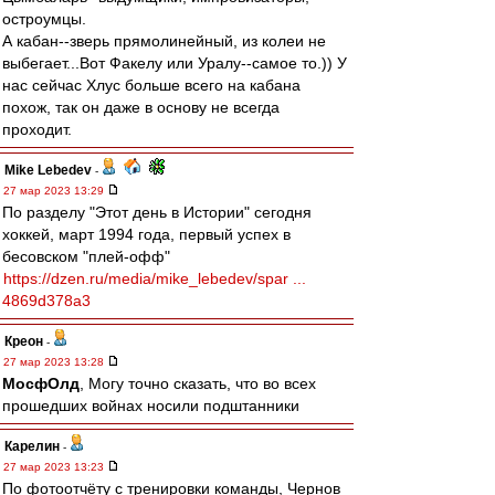
остроумцы.
А кабан--зверь прямолинейный, из колеи не
выбегает...Вот Факелу или Уралу--самое то.)) У
нас сейчас Хлус больше всего на кабана
похож, так он даже в основу не всегда
проходит.
Mike Lebedev
-
27 мар 2023 13:29
По разделу "Этот день в Истории" сегодня
хоккей, март 1994 года, первый успех в
бесовском "плей-офф"
https://dzen.ru/media/mike_lebedev/spar ...
4869d378a3
Креон
-
27 мар 2023 13:28
МосфОлд
, Могу точно сказать, что во всех
прошедших войнах носили подштанники
Карелин
-
27 мар 2023 13:23
По фотоотчёту с тренировки команды, Чернов