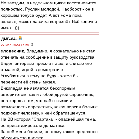
Не заездим, в недельном цикле восстановится
полностью, Руслан молодой. Наоборот - он в
хорошем тонусе будет. А вот Рома пока
вяловат, может лавочка встряхнёт. Всё конечно
имхо...)))
ДМБ-84
-
27 мар 2023 15:50
словесник
, Владимир, я сознательно не стал
отвечать на сообщение в защиту руководства.
Видел интервью пресс-атташе, и считаю его
отмазкой, игрой в демократию.
Углубляться в тему не буду - хотел бы
перенести её стены музея.
Википедия не является бесспорным
авторитетом, как и любой другой справочник,
она хороша тем, что даёт ссылки и
возможность определить, какая версия больше
подходит человеку, к ней обратившемуся.
На ВВ история "Спартака" - опаснейшая тема,
её приватизировали догматики.
За неё меня банили, поэтому также предлагаю
обсудить это в музее.