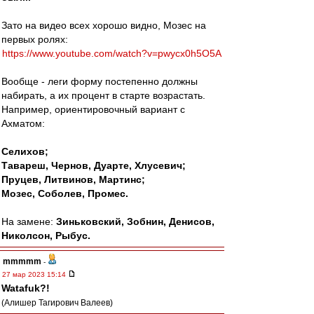
Зато на видео всех хорошо видно, Мозес на
первых ролях:
https://www.youtube.com/watch?v=pwycx0h5O5A
Вообще - леги форму постепенно должны
набирать, а их процент в старте возрастать.
Например, ориентировочный вариант с
Ахматом:
Селихов;
Тавареш, Чернов, Дуарте, Хлусевич;
Пруцев, Литвинов, Мартинс;
Мозес, Соболев, Промес.
На замене:
Зиньковский, Зобнин, Денисов,
Николсон, Рыбус.
mmmmm
-
27 мар 2023 15:14
Watafuk?!
(Алишер Тагирович Валеев)