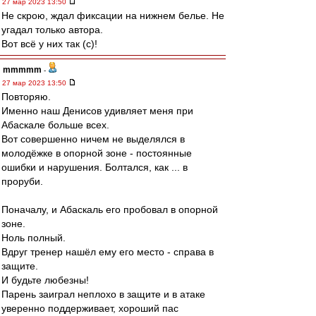
27 мар 2023 13:50
Не скрою, ждал фиксации на нижнем белье. Не
угадал только автора.
Вот всё у них так (с)!
mmmmm
-
27 мар 2023 13:50
Повторяю.
Именно наш Денисов удивляет меня при
Абаскале больше всех.
Вот совершенно ничем не выделялся в
молодёжке в опорной зоне - постоянные
ошибки и нарушения. Болтался, как ... в
проруби.
Поначалу, и Абаскаль его пробовал в опорной
зоне.
Ноль полный.
Вдруг тренер нашёл ему его место - справа в
защите.
И будьте любезны!
Парень заиграл неплохо в защите и в атаке
уверенно поддерживает, хороший пас