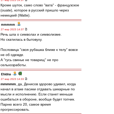
27 мар 2023 14:37
Кроме шуток, само слово "вата" - французское
(ouate), которое в русский пришло через
немецкий (Watte).
mmmmm
-
27 мар 2023 14:37
Речь шла о символах и символизме.
Но скатилась в бытовуху.
Пословица "своя рубашка ближе к телу" вовсе
не об одежде.
А "гусь свинье не товарищ" не про
сельхозработы.
Ehidna
-
27 мар 2023 14:33
mmmmm
, да, Денисов здорово удивил, когда
начал в атаке пасики отдавать шикарные по
мысли и исполнению. Если станет меньше
ошибаться в обороне, вообще будет топчик.
Парню всего 20, самое время
прогрессировать.