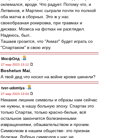
оклемался, вроде. Что радует. Потому что, и
Литвинов, и Мартинс сыграли почти по полной
оба матча в сборных. Это ж у нас
своеобразная рокировка, при травмах и
дисквах. Мозеса на фотках не разглядел.
Надеюсь, был..
Ташаев грозится, что "Ахмат" будет играть со
"Спартаком" в свою игру.
МосфОлд
-
27 мар 2023 13:12
Boshetun Mai
,
А твой дед что носил на войне кроме шинели?
tver-udomlya
-
27 мар 2023 13:04
Никакие лишние символы и образы нам сейчас
не нужны, в нашу больную эпоху. Спартак это
только Спартак, только красно-белые, всё
остальное закончится болезненными
извращениями, обзывательством и прочим.
Символизм в нашем обществе- это признак
болезни. Добрых символов у нас не