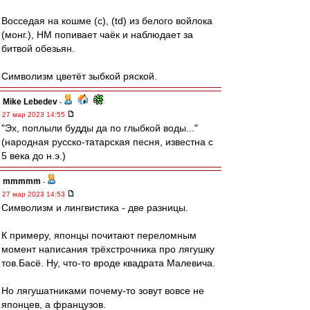
Восседая на кошме (с), (td) из белого войлока
(монг.), НМ попивает чаёк и наблюдает за
битвой обезьян.
Символизм цветёт зыбкой ряской.
Mike Lebedev
-
27 мар 2023 14:55
"Эх, поплыли будды да по глыбкой воды..."
(народная русско-татарская песня, известна с
5 века до н.э.)
mmmmm
-
27 мар 2023 14:53
Символизм и лингвистика - две разницы.
К примеру, японцы почитают переломным
момент написания трёхстрочника про лягушку
тов.Басё. Ну, что-то вроде квадрата Малевича.
Но лягушатниками почему-то зовут вовсе не
японцев, а французов.