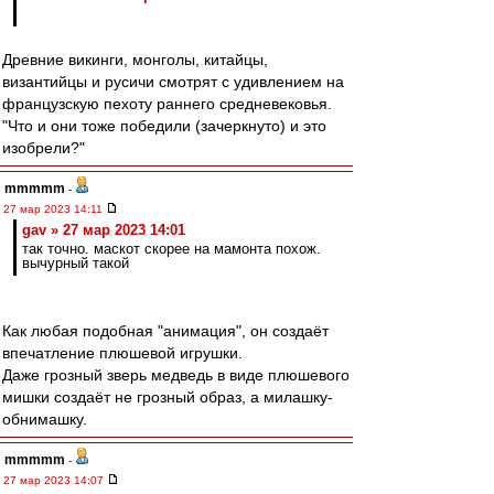
Древние викинги, монголы, китайцы,
византийцы и русичи смотрят с удивлением на
французскую пехоту раннего средневековья.
"Что и они тоже победили (зачеркнуто) и это
изобрели?"
mmmmm
-
27 мар 2023 14:11
gav » 27 мар 2023 14:01
так точно. маскот скорее на мамонта похож.
вычурный такой
Как любая подобная "анимация", он создаёт
впечатление плюшевой игрушки.
Даже грозный зверь медведь в виде плюшевого
мишки создаёт не грозный образ, а милашку-
обнимашку.
mmmmm
-
27 мар 2023 14:07