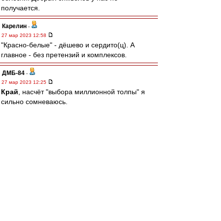
получается.
Карелин
-
27 мар 2023 12:58
"Красно-белые" - дёшево и сердито(ц). А
главное - без претензий и комплексов.
ДМБ-84
-
27 мар 2023 12:25
Край
, насчёт "выбора миллионной толпы" я
сильно сомневаюсь.
За это проголосует конюшня, газовики и
мусора.
Найдутся и среди наших болельщиков те, кто
согласятся, но точно не большинство.
Это можно просто игнорировать - в нашем с
тобой случае, или волевым решением хозяев
продвигать собственные смыслы "Спартака".
Называть их не стану, но в целом они у всех
одинаковые, даже у тех, кто смирился со
свиньями.
Вообще, принятие "мяса", "свиней" и "кабана" -
это рабский путь конюшни.