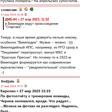
Руслана поберечь? На апрельских супостатов..
словесник
-
27 мар 2023 15:28
ДМБ-84 » 27 мар 2023, 11:52
в Википедии ведут происхождение
"Спартака"...
Тимур, в наше время доверять нельзя никому,
особенно "Википедии". Музею -- можно :-)))
Википедийный НПС, например, из РГО сразу в
"Пищевики" перепрыгнул, минуя МКС и
"Красную Пресню". Но почему-то в 1922-м.
Википедия формируется как современная
журналистика -- "уведомительным" способом
:-).
RedQuite
-
27 мар 2023 15:17
Карелин » 27 мар 2023 13:23
По фотоотчёту с тренировки команды,
Чернов оклемался, вроде. Что радует...
...Мозеса на фотках не разглядел. Надеюсь,
был...