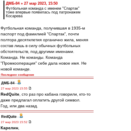
ДМБ-84 » 27 мар 2023, 15:50
Футбольная команда с именем "Спартак"
тоже впервые появилась под патронажем
Косарева
Футбольная команда, получившая в 1935-м
паспорт под фамилией "Спартак", почти
полтора десятилетия органично жила, меняя
состав лишь в силу обычных футбольных
обстоятельств, под другими именами.
Команда. Не команды. Команда
"Промкооперация" себе дала новое имя. Не
новой команде.
Последнее сообщение
ДМБ-84
-
27 мар 2023 15:55
RedQuite
, сто раз про кабана говорили, кто-то
даже предлагал оплатить другой символ.
Год, или два назад.
RedQuite
-
27 мар 2023 15:52
Карелин
,