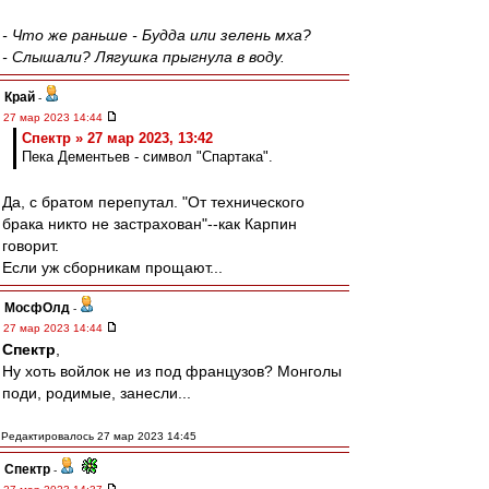
- Что же раньше - Будда или зелень мха?
- Слышали? Лягушка прыгнула в воду.
Край
-
27 мар 2023 14:44
Спектр » 27 мар 2023, 13:42
Пека Дементьев - символ "Спартака".
Да, с братом перепутал. "От технического
брака никто не застрахован"--как Карпин
говорит.
Если уж сборникам прощают...
МосфОлд
-
27 мар 2023 14:44
Спектр
,
Ну хоть войлок не из под французов? Монголы
поди, родимые, занесли...
Редактировалось 27 мар 2023 14:45
Спектр
-