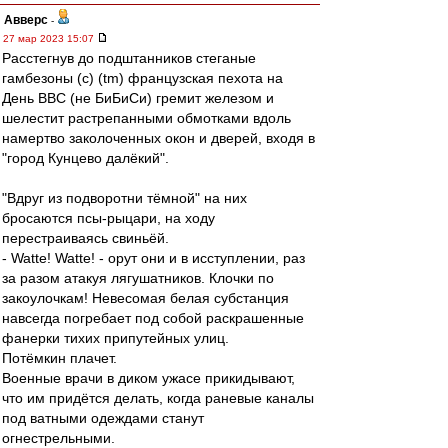
Авверс
-
27 мар 2023 15:07
Расстегнув до подштанников стеганые
гамбезоны (с) (tm) французская пехота на
День ВВС (не БиБиСи) гремит железом и
шелестит растрепанными обмотками вдоль
намертво заколоченных окон и дверей, входя в
"город Кунцево далёкий".
"Вдруг из подворотни тёмной" на них
бросаются псы-рыцари, на ходу
перестраиваясь свиньёй.
- Watte! Watte! - орут они и в исступлении, раз
за разом атакуя лягушатников. Клочки по
закоулочкам! Невесомая белая субстанция
навсегда погребает под собой раскрашенные
фанерки тихих припутейных улиц.
Потёмкин плачет.
Военные врачи в диком ужасе прикидывают,
что им придётся делать, когда раневые каналы
под ватными одеждами станут
огнестрельными.