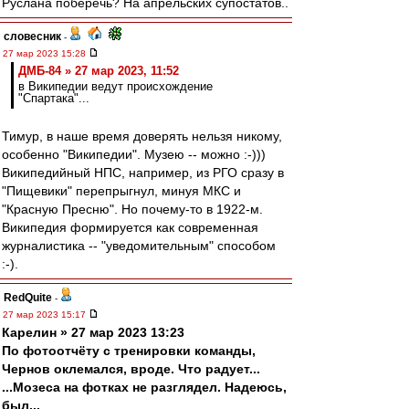
Руслана поберечь? На апрельских супостатов..
словесник
-
27 мар 2023 15:28
ДМБ-84 » 27 мар 2023, 11:52
в Википедии ведут происхождение
"Спартака"...
Тимур, в наше время доверять нельзя никому,
особенно "Википедии". Музею -- можно :-)))
Википедийный НПС, например, из РГО сразу в
"Пищевики" перепрыгнул, минуя МКС и
"Красную Пресню". Но почему-то в 1922-м.
Википедия формируется как современная
журналистика -- "уведомительным" способом
:-).
RedQuite
-
27 мар 2023 15:17
Карелин » 27 мар 2023 13:23
По фотоотчёту с тренировки команды,
Чернов оклемался, вроде. Что радует...
...Мозеса на фотках не разглядел. Надеюсь,
был...