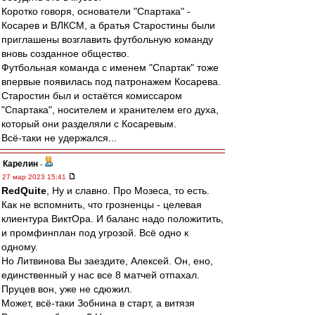
Коротко говоря, основатели "Спартака" -
Косарев и ВЛКСМ, а братья Старостины были
приглашены возглавить футбольную команду
вновь созданное общество.
Футбольная команда с именем "Спартак" тоже
впервые появилась под патронажем Косарева.
Старостин был и остаётся комиссаром
"Спартака", носителем и хранителем его духа,
который они разделяли с Косаревым.
Всё-таки не удержался...
Карелин
-
27 мар 2023 15:41
RedQuite
, Ну и славно. Про Мозеса, то есть.
Как не вспомнить, что грозненцы - целевая
клиентура ВиктОра. И баланс надо положитить,
и промфинплан под угрозой. Всё одно к
одному.
Но Литвинова Вы заездите, Алексей. Он, ено,
единственный у нас все 8 матчей отпахал.
Пруцев вон, уже не сдюжил.
Может, всё-таки Зобнина в старт, а витязя