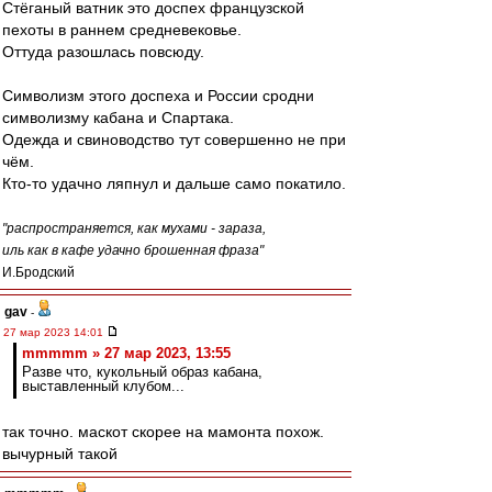
Стёганый ватник это доспех французской
пехоты в раннем средневековье.
Оттуда разошлась повсюду.
Символизм этого доспеха и России сродни
символизму кабана и Спартака.
Одежда и свиноводство тут совершенно не при
чём.
Кто-то удачно ляпнул и дальше само покатило.
"распространяется, как мухами - зараза,
иль как в кафе удачно брошенная фраза"
И.Бродский
gav
-
27 мар 2023 14:01
mmmmm » 27 мар 2023, 13:55
Разве что, кукольный образ кабана,
выставленный клубом...
так точно. маскот скорее на мамонта похож.
вычурный такой