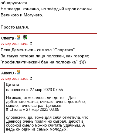
обнаружился.
Не звезда, конечно, но твёрдый игрок основы
Великого и Могучего.
Просто магия.
Спектр
-
27 мар 2023 13:42
Пека Дементьев - символ "Спартака".
За такую потерю лица положен, как говорят,
"профилактический бан на полгодика" :))))
AiltonD
-
27 мар 2023 13:32
Цитата
словесник » 27 мар 2023 07:55
Не знаю, отмечалось ли где-то... Для
дебютного матча, считаю, очень достойно,
смело, точно сыграл Денисов.
# Ehidna » 27 мар 2023 08:05
словесник, да, тоже для себя отметила, что
Денисов очень прилично сыграл, дебют в
сборной смело можно считать удачным. А
ведь он один из самых молодых.