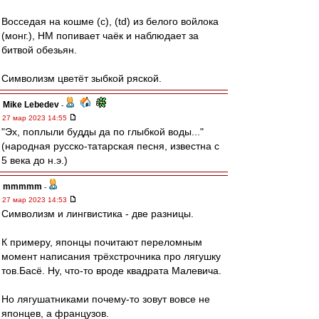
Восседая на кошме (с), (td) из белого войлока
(монг.), НМ попивает чаёк и наблюдает за
битвой обезьян.
Символизм цветёт зыбкой ряской.
Mike Lebedev
-
27 мар 2023 14:55
"Эх, поплыли будды да по глыбкой воды..."
(народная русско-татарская песня, известна с
5 века до н.э.)
mmmmm
-
27 мар 2023 14:53
Символизм и лингвистика - две разницы.
К примеру, японцы почитают переломным
момент написания трёхстрочника про лягушку
тов.Басё. Ну, что-то вроде квадрата Малевича.
Но лягушатниками почему-то зовут вовсе не
японцев, а французов.