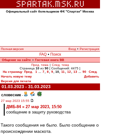
Официальный сайт болельщиков ФК "Спартак" Москва
Полная версия
Вход
•
Регистрация
FAQ
•
Поиск
Общение на сайте
Гостевая книга ВВ
»
Пред. тема
|
След. тема
Страница
10
из
90
[ Сообщений: 4475 ]
На страницу
Пред.
1
...
7
,
8
,
9
,
10
,
11
,
12
,
13
...
90
След.
Начать новую тему
Добавить
Версия для печати
01.03.2023 - 31.03.2023
словесник
-
27 мар 2023 15:55
ДМБ-84 » 27 мар 2023, 15:50
сообщение в защиту руководства
Такого сообщения не было. Было сообщение о
происхождении маскота.