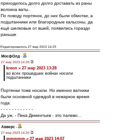
приходилось долго долго доставать из раны
волокна ваты..
По поводу портянок, до них были обмотки, а
подштанники или благородные кальсоны, да
ещё шелковые от вшей, появились гораздо
раньше
Редактировалось 27 мар 2023 14:25
МосфОлд
-
27 мар 2023 14:20
kreon » 27 мар 2023 13:28
во всех прошедших войнах носили
подштанники
Портянки тоже носили. Но именно ватники
были основной одеждой в нежаркое время
года.
- - - - - - - - - - - -
Да уж, - Пека Дементьев - это палево...
Авверс
-
27 мар 2023 14:20
mmmmm » 27 мар 2023 14:07