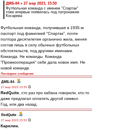
ДМБ-84 » 27 мар 2023, 15:50
Футбольная команда с именем "Спартак"
тоже впервые появилась под патронажем
Косарева
Футбольная команда, получившая в 1935-м
паспорт под фамилией "Спартак", почти
полтора десятилетия органично жила, меняя
состав лишь в силу обычных футбольных
обстоятельств, под другими именами.
Команда. Не команды. Команда
"Промкооперация" себе дала новое имя. Не
новой команде.
Последнее сообщение
ДМБ-84
-
27 мар 2023 15:55
RedQuite
, сто раз про кабана говорили, кто-то
даже предлагал оплатить другой символ.
Год, или два назад.
RedQuite
-
27 мар 2023 15:52
Карелин
,