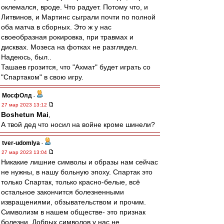
оклемался, вроде. Что радует. Потому что, и
Литвинов, и Мартинс сыграли почти по полной
оба матча в сборных. Это ж у нас
своеобразная рокировка, при травмах и
дисквах. Мозеса на фотках не разглядел.
Надеюсь, был..
Ташаев грозится, что "Ахмат" будет играть со
"Спартаком" в свою игру.
МосфОлд
-
27 мар 2023 13:12
Boshetun Mai
,
А твой дед что носил на войне кроме шинели?
tver-udomlya
-
27 мар 2023 13:04
Никакие лишние символы и образы нам сейчас
не нужны, в нашу больную эпоху. Спартак это
только Спартак, только красно-белые, всё
остальное закончится болезненными
извращениями, обзывательством и прочим.
Символизм в нашем обществе- это признак
болезни. Добрых символов у нас не