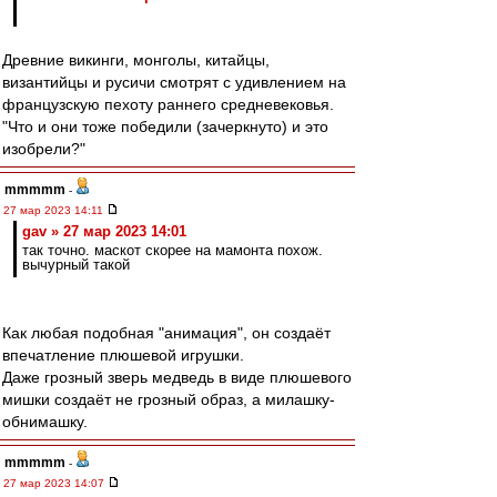
Древние викинги, монголы, китайцы,
византийцы и русичи смотрят с удивлением на
французскую пехоту раннего средневековья.
"Что и они тоже победили (зачеркнуто) и это
изобрели?"
mmmmm
-
27 мар 2023 14:11
gav » 27 мар 2023 14:01
так точно. маскот скорее на мамонта похож.
вычурный такой
Как любая подобная "анимация", он создаёт
впечатление плюшевой игрушки.
Даже грозный зверь медведь в виде плюшевого
мишки создаёт не грозный образ, а милашку-
обнимашку.
mmmmm
-
27 мар 2023 14:07