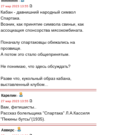
mmmmm
-
27 мар 2023 13:55
Кабан - давнишний народный символ
Спартака.
Возник, как принятие символа свиньи, как
ассоциация спонсорства мясокомбината.
Поначалу спартаковцы обижались на
прозвище.
А потом это стало общепринятым.
Не понимаю, что здесь обсуждать?
Разве что, кукольный образ кабана,
выставленный клубом...
Карелин
-
27 мар 2023 13:55
Вам, фетишисты..
Рассказ болельщика "Спартака" Л.А.Кассиля
"Пекины бутсы"(1935).
Авверс
-