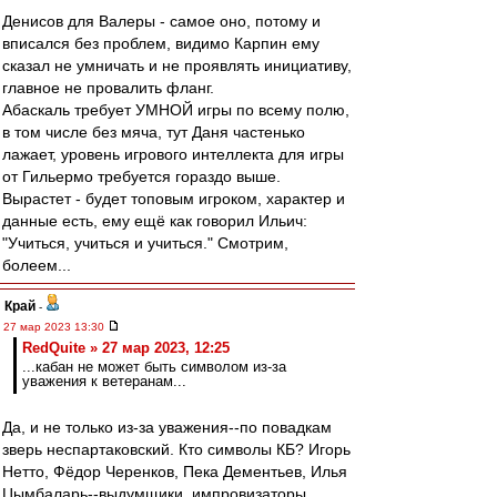
Денисов для Валеры - самое оно, потому и
вписался без проблем, видимо Карпин ему
сказал не умничать и не проявлять инициативу,
главное не провалить фланг.
Абаскаль требует УМНОЙ игры по всему полю,
в том числе без мяча, тут Даня частенько
лажает, уровень игрового интеллекта для игры
от Гильермо требуется гораздо выше.
Вырастет - будет топовым игроком, характер и
данные есть, ему ещё как говорил Ильич:
"Учиться, учиться и учиться." Смотрим,
болеем...
Край
-
27 мар 2023 13:30
RedQuite » 27 мар 2023, 12:25
...кабан не может быть символом из-за
уважения к ветеранам...
Да, и не только из-за уважения--по повадкам
зверь неспартаковский. Кто символы КБ? Игорь
Нетто, Фёдор Черенков, Пека Дементьев, Илья
Цымбаларь--выдумщики, импровизаторы,