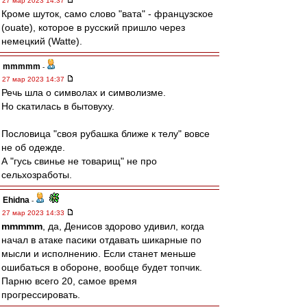
27 мар 2023 14:37
Кроме шуток, само слово "вата" - французское
(ouate), которое в русский пришло через
немецкий (Watte).
mmmmm
-
27 мар 2023 14:37
Речь шла о символах и символизме.
Но скатилась в бытовуху.
Пословица "своя рубашка ближе к телу" вовсе
не об одежде.
А "гусь свинье не товарищ" не про
сельхозработы.
Ehidna
-
27 мар 2023 14:33
mmmmm
, да, Денисов здорово удивил, когда
начал в атаке пасики отдавать шикарные по
мысли и исполнению. Если станет меньше
ошибаться в обороне, вообще будет топчик.
Парню всего 20, самое время
прогрессировать.