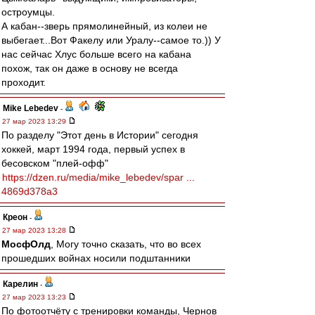
остроумцы.
А кабан--зверь прямолинейный, из колеи не
выбегает...Вот Факелу или Уралу--самое то.)) У
нас сейчас Хлус больше всего на кабана
похож, так он даже в основу не всегда
проходит.
Mike Lebedev
-
27 мар 2023 13:29
По разделу "Этот день в Истории" сегодня
хоккей, март 1994 года, первый успех в
бесовском "плей-офф"
https://dzen.ru/media/mike_lebedev/spar ...
4869d378a3
Креон
-
27 мар 2023 13:28
МосфОлд
, Могу точно сказать, что во всех
прошедших войнах носили подштанники
Карелин
-
27 мар 2023 13:23
По фотоотчёту с тренировки команды, Чернов