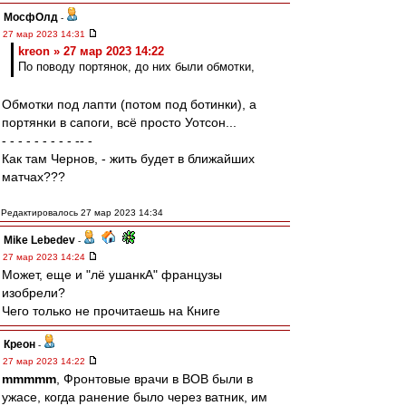
МосфОлд
-
27 мар 2023 14:31
kreon » 27 мар 2023 14:22
По поводу портянок, до них были обмотки,
Обмотки под лапти (потом под ботинки), а
портянки в сапоги, всё просто Уотсон...
- - - - - - - - - -- -
Как там Чернов, - жить будет в ближайших
матчах???
Редактировалось 27 мар 2023 14:34
Mike Lebedev
-
27 мар 2023 14:24
Может, еще и "лё ушанкА" французы
изобрели?
Чего только не прочитаешь на Книге
Креон
-
27 мар 2023 14:22
mmmmm
, Фронтовые врачи в ВОВ были в
ужасе, когда ранение было через ватник, им