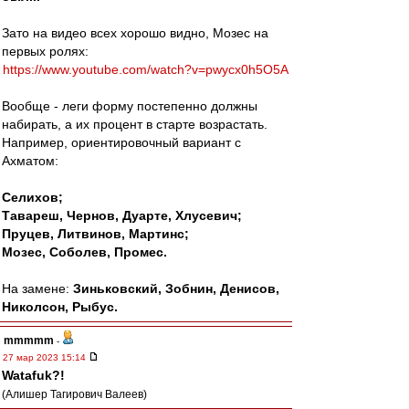
Зато на видео всех хорошо видно, Мозес на
первых ролях:
https://www.youtube.com/watch?v=pwycx0h5O5A
Вообще - леги форму постепенно должны
набирать, а их процент в старте возрастать.
Например, ориентировочный вариант с
Ахматом:
Селихов;
Тавареш, Чернов, Дуарте, Хлусевич;
Пруцев, Литвинов, Мартинс;
Мозес, Соболев, Промес.
На замене:
Зиньковский, Зобнин, Денисов,
Николсон, Рыбус.
mmmmm
-
27 мар 2023 15:14
Watafuk?!
(Алишер Тагирович Валеев)