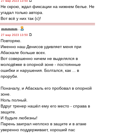
27 мар 2023 13:50
Не скрою, ждал фиксации на нижнем белье. Не
угадал только автора.
Вот всё у них так (с)!
mmmmm
-
27 мар 2023 13:50
Повторяю.
Именно наш Денисов удивляет меня при
Абаскале больше всех.
Вот совершенно ничем не выделялся в
молодёжке в опорной зоне - постоянные
ошибки и нарушения. Болтался, как ... в
проруби.
Поначалу, и Абаскаль его пробовал в опорной
зоне.
Ноль полный.
Вдруг тренер нашёл ему его место - справа в
защите.
И будьте любезны!
Парень заиграл неплохо в защите и в атаке
уверенно поддерживает, хороший пас