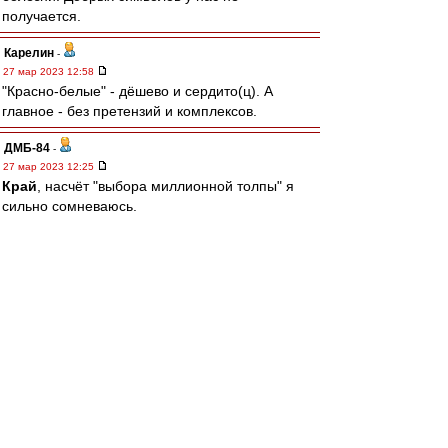
получается.
Карелин
-
27 мар 2023 12:58
"Красно-белые" - дёшево и сердито(ц). А
главное - без претензий и комплексов.
ДМБ-84
-
27 мар 2023 12:25
Край
, насчёт "выбора миллионной толпы" я
сильно сомневаюсь.
За это проголосует конюшня, газовики и
мусора.
Найдутся и среди наших болельщиков те, кто
согласятся, но точно не большинство.
Это можно просто игнорировать - в нашем с
тобой случае, или волевым решением хозяев
продвигать собственные смыслы "Спартака".
Называть их не стану, но в целом они у всех
одинаковые, даже у тех, кто смирился со
свиньями.
Вообще, принятие "мяса", "свиней" и "кабана" -
это рабский путь конюшни.