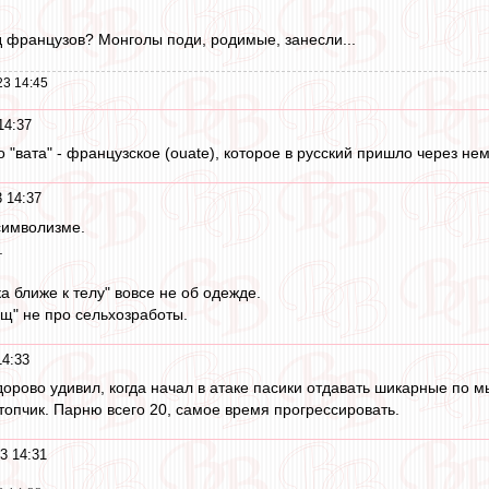
од французов? Монголы поди, родимые, занесли...
23 14:45
14:37
 "вата" - французское (ouate), которое в русский пришло через нем
 14:37
символизме.
.
 ближе к телу" вовсе не об одежде.
ищ" не про сельхозработы.
14:33
здорово удивил, когда начал в атаке пасики отдавать шикарные по
топчик. Парню всего 20, самое время прогрессировать.
3 14:31