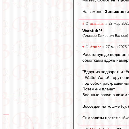
На замене:
Зиньковски
#
mmmmm
» 27 мар 2023
Watafuk?!
(Алишер Тагирович Валеев)
#
Авверс
» 27 мар 2023 
Расстегнув до подштанн
обмотками вдоль намерт
"Вдруг из подворотни т
- Watte! Watte! - орут 
под собой раскрашенны
Потёмкин плачет.
Военные врачи в диком 
Восседая на кошме (с), 
Символизм цветёт зыбко