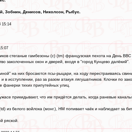
й, Зобнин, Денисов, Николсон, Рыбус.
 15:14
15:07
иков стеганые гамбезоны (с) (tm) французская пехота на День ВВ
во заколоченных окон и дверей, входя в "город Кунцево далёкий".
ёмной" на них бросаются псы-рыцари, на ходу перестраиваясь свин
они и в исступлении, раз за разом атакуя лягушатников. Клочки по 
е фанерки тихих припутейных улиц.
ужасе прикидывают, что им придётся делать, когда раневые канал
(td) из белого войлока (монг.), НМ попивает чаёк и наблюдает за би
й ряской.