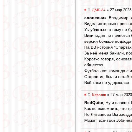
#
ДМБ-84
» 27 мар 2023
словесник
, Владимир, 
Видел интервью пресс-а
Углубляться в тему не б
Википедия не является 
версия больше подходит
На ВВ история "Спартак
За неё меня банили, по
Коротко говоря, основа
общество.
Футбольная команда с и
Старостин был и остаёт
Всё-таки не удержался..
#
Карелин
» 27 мар 2023
RedQuite
, Ну и славно.
Как не вспомнить, что 
Но Литвинова Вы заездит
Может, всё-таки Зобнина