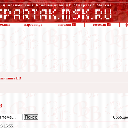
оманда
карта мира
магазин ВВ
гостевая ВВ
ф
вая книга ВВ
23
Сообщен
3 15:55