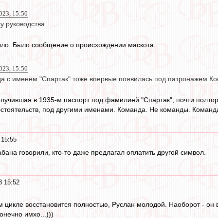
023, 15:50
у руководства
ыло. Было сообщение о происхождении маскота.
023, 15:50
а с именем "Спартак" тоже впервые появилась под патронажем Ко
лучившая в 1935-м паспорт под фамилией "Спартак", почти полтор
тоятельств, под другими именами. Команда. Не команды. Команд
 15:55
кабана говорили, кто-то даже предлагал оплатить другой символ.
3 15:52
м цикле восстановится полностью, Руслан молодой. Наоборот - он в
онечно имхо...)))