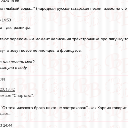
 2023 14:55
о глыбкой воды..." (народная русско-татарская песня, известна с 5 в
 14:53
а - две разницы.
тают переломным момент написания трёхстрочника про лягушку тов
у-то зовут вовсе не японцев, а французов.
а или зелень мха?
ыгнула в воду.
:44
23, 13:42
имвол "Спартака".
 "От технического брака никто не застрахован"--как Карпин говорит.
ают...
3 14:44