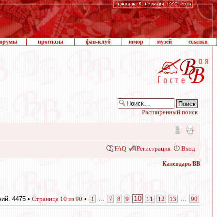
орумы
прогнозы
фан-клуб
юмор
музей
ссылки
Расширенный поиск
FAQ
Регистрация
Вход
Календарь ВВ
10
ий: 4475 •
Страница
10
из
90
•
1
...
7
8
9
11
12
13
...
90