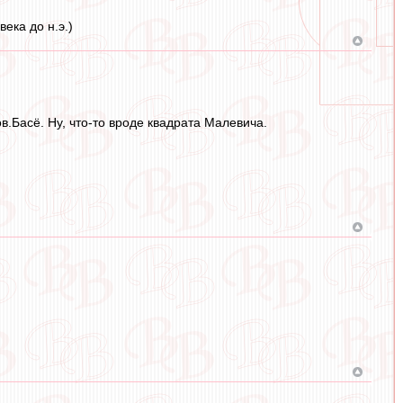
ека до н.э.)
.Басё. Ну, что-то вроде квадрата Малевича.