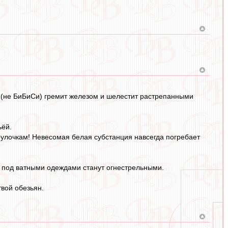
С (не БиБиСи) гремит железом и шелестит растрепанными
ьёй.
закоулочкам! Невесомая белая субстанция навсегда погребает
ы под ватными одеждами станут огнестрельными.
твой обезьян.