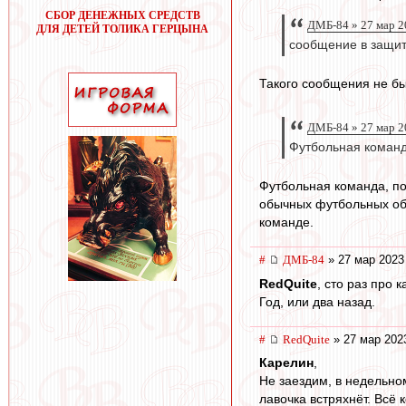
СБОР ДЕНЕЖНЫХ СРЕДСТВ
ДМБ-84 » 27 мар 2
ДЛЯ ДЕТЕЙ ТОЛИКА ГЕРЦЫНА
сообщение в защит
Такого сообщения не б
ДМБ-84 » 27 мар 2
Футбольная команд
Футбольная команда, по
обычных футбольных обс
команде.
#
ДМБ-84
» 27 мар 2023
RedQuite
, сто раз про 
Год, или два назад.
#
RedQuite
» 27 мар 202
Карелин
,
Не заездим, в недельно
лавочка встряхнёт. Всё к