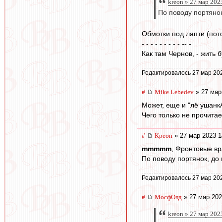
kreon » 27 мар 202
По поводу портянок
Обмотки под лапти (пото
- - - - - - - - - -- -
Как там Чернов, - жить
Редактировалось 27 мар 20
#
Mike Lebedev
» 27 мар
Может, еще и "лё ушан
Чего только не прочита
#
Креон
» 27 мар 2023 1
mmmmm
, Фронтовые вр
По поводу портянок, до
Редактировалось 27 мар 20
#
МосфОлд
» 27 мар 202
kreon » 27 мар 202