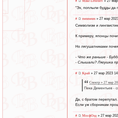
#
Mike Lebedev
» 27 мар
"Эх, поплыли будды да п
#
mmmmm
» 27 мар 2023
Символизм и лингвистик
К примеру, японцы почи
Но лягушатниками почем
- Что же раньше - Будд
- Слышали? Лягушка пр
#
Край
» 27 мар 2023 14
Спектр » 27 мар 20
Пека Дементьев - с
Да, с братом перепутал.
Если уж сборникам прощ
#
МосфОлд
» 27 мар 202