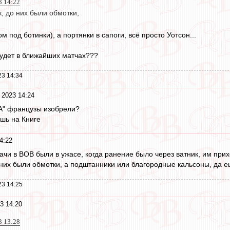
3 14:22
, до них были обмотки,
м под ботинки), а портянки в сапоги, всё просто Уотсон...
 будет в ближайших матчах???
23 14:34
 2023 14:24
кА" французы изобрели?
ешь на Книге
4:22
ачи в ВОВ были в ужасе, когда ранение было через ватник, им прих
 них были обмотки, а подштанники или благородные кальсоны, да 
23 14:25
3 14:20
3 13:28