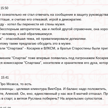
 15:50
я сознательно не стал отвечать на сообщение в защиту руководства
тташе, и считаю его отмазкой, игрой в демократию.
уду - хотел бы перенести её стены музея.
бесспорным авторитетом, как и любой другой справочник, она хоро
 человеку, к ней обратившемуся.
а" - опаснейшая тема, её приватизировали догматики.
этому также предлагаю обсудить это в музее.
тели "Спартака" - Косарев и ВЛКСМ, а братья Старостины были пр
менем "Спартак" тоже впервые появилась под патронажем Косаре
ся комиссаром "Спартака", носителем и хранителем его духа, кото
.
 15:41
 Про Мозеса, то есть.
грозненцы - целевая клиентура ВиктОра. И баланс надо положитить,
е, Алексей. Он, ено, единственный у нас все 8 матчей отпахал. Пр
 в старт, а витязя Руслана поберечь? На апрельских супостатов..