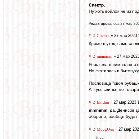
Спектр
,
Ну хоть войлок не из п
Редактировалось 27 мар 20
#
Спектр
» 27 мар 2023 
Кроме шуток, само слово
#
mmmmm
» 27 мар 2023
Речь шла о символах и 
Но скатилась в бытовуху
Пословица "своя рубашка
А "гусь свинье не товар
#
Ehidna
» 27 мар 2023 
mmmmm
, да, Денисов 
обороне, вообще будет 
#
МосфОлд
» 27 мар 202