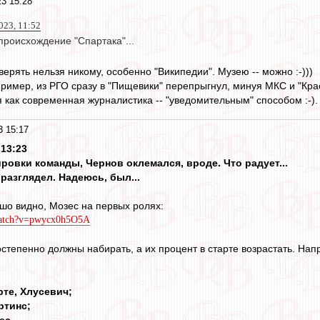
3 15:28
023, 11:52
происхождение "Спартака"...
ерять нельзя никому, особенно "Википедии". Музею -- можно :-)))
имер, из РГО сразу в "Пищевики" перепрыгнул, минуя МКС и "Кра
как современная журналистика -- "уведомительным" способом :-).
3 15:17
 13:23
ровки команды, Чернов оклемался, вроде. Что радует...
 разглядел. Надеюсь, был...
ошо видно, Мозес на первых ролях:
watch?v=pwycx0h5O5A
степенно должны набирать, а их процент в старте возрастать. На
рте, Хлусевич;
ртинс;
ес.