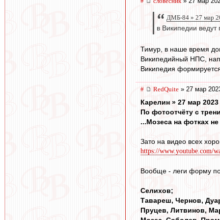
#
словесник
» 27 мар 202
ДМБ-84 » 27 мар 2
в Википедии ведут 
Тимур, в наше время дов
Википедийный НПС, напр
Википедия формируется 
#
RedQuite
» 27 мар 202
Карелин » 27 мар 2023
По фотоотчёту с трени
...Мозеса на фотках не
Зато на видео всех хор
https://www.youtube.com/
Вообще - леги форму по
Селихов;
Тавареш, Чернов, Дуа
Пруцев, Литвинов, Ма
Мозес, Соболев, Пром