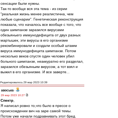
сенсации были нужны.
Так-то вообще вся эта тема - из серии
"реальная жизнь менее реалистична, чем
любые сценарии". Генетическая реконструкция
показала, что началось все вообще с того, что
один шимпанзе заразился вирусами
обезьяньего иммунодефицита от двух разных
мартышек, эти вирусы в его организме
рекомбинировали и создали особый штамм
вируса иммунодефицита шимпанзе. Потом
несколько веков спустя один человек убил
больного шимпанзе, неаккуратно его разделал,
заразился обезьяньим вирусом, а тот взял и
выжил в его организме. И все заверте...
Редактировалось 29 мар 2023 10:39
авоська
-
29 мар 2023 10:27
Спектр
,
Я написал ровно то,что было в прессе о
происхождении вич на заре самой темы.
Потом уже начали подравнивать этот бред.