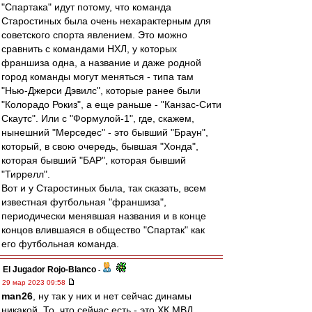
"Спартака" идут потому, что команда
Старостиных была очень нехарактерным для
советского спорта явлением. Это можно
сравнить с командами НХЛ, у которых
франшиза одна, а название и даже родной
город команды могут меняться - типа там
"Нью-Джерси Дэвилс", которые ранее были
"Колорадо Рокиз", а еще раньше - "Канзас-Сити
Скаутс". Или с "Формулой-1", где, скажем,
нынешний "Мерседес" - это бывший "Браун",
который, в свою очередь, бывшая "Хонда",
которая бывший "БАР", которая бывший
"Тиррелл".
Вот и у Старостиных была, так сказать, всем
известная футбольная "франшиза",
периодически менявшая названия и в конце
концов влившаяся в общество "Спартак" как
его футбольная команда.
El Jugador Rojo-Blanco
-
29 мар 2023 09:58
man26
, ну так у них и нет сейчас динамы
никакой. То, что сейчас есть - это ХК МВД,