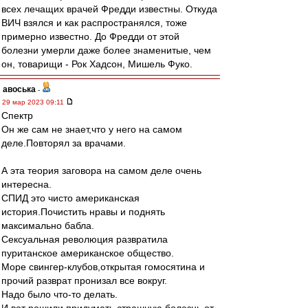
всех лечащих врачей Фредди известны. Откуда
ВИЧ взялся и как распространялся, тоже
примерно известно. До Фредди от этой
болезни умерли даже более знаменитые, чем
он, товарищи - Рок Хадсон, Мишель Фуко.
авоська
-
29 мар 2023 09:11
Спектр
Он же сам не знает,что у него на самом
деле.Повторял за врачами.
А эта теория заговора на самом деле очень
интересна.
СПИД это чисто американская
история.Почистить нравы и поднять
максимально бабла.
Сексуальная революция развратила
пуританское американское общество.
Море свингер-клубов,открытая гомосятина и
прочий разврат пронизал все вокруг.
Надо было что-то делать.