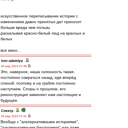
искусственное переписывание истории с
изменением давно принятых дат приносит
больше вреда чем пользы
раскалывая красно-белый люд на красных и
белых
все имхо...
tver-udomlya
-
29 мар 2023 07:48
Это, наверное, наша склонность такая-
постоянно озираться назад, идя вперёд
спиной, поэтому и на грабли постоянно
наступаем. Споры о прошлом, его
реконструкция заменяет нам настоящее и
будущее.
Спектр
-
29 мар 2023 07:41
Вообще с "альтернативными историями",
"альтернативными биологиями" или даже