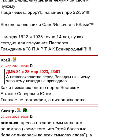
'"когда БиБишнику делать неХуй - он свои и
чужому
Яйца чешет...бррр?!...начинает про 22/35"!!!!
Володя словесник и Саня/Ильич- я с ВВами"!!!
_ между 1922 и 1935 точно 14 лет, ну как
сегодня для получения Паспорта
Гражданина "С П А Р Т А К Всенародный"!!!!!
Край
-
29 мар 2023 10:38
ДМБ-84 » 28 мар 2023, 23:01
А низкопоклонство перед Западом ни к чему
хорошему никогда не приводило...
Как и низкопоклонство перед Востоком.
А также Севером и Югом..
Главное не география, а низкопоклонство..
Спектр
-
29 мар 2023 10:36
авоська
, пресса на заре темы мало что
понимала (кроме того, что "этой болезнью
болеют пидорасы во всех смыслах слова"), а