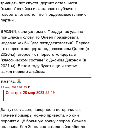
тридцать лет спустя, держит оставшихся
"квинов" за яйцы и заставляет публично
говорить только то, что "поддерживает линию
партии".
BM1964
, если уж тема с Фредди так удачно
пришлась к слову, то Queen праздновала
недавно как бы "два пятидесятилетия". Первое
- от первого концерта под названием Queen (в
2020-м), второе - от первого концерта в
"классическом составе" с Джоном Диконом (в
2021-м). В этом году будет еще и третье -
выход первого альбома.
BM1964
-
29 мар 2023 07:33
Спектр » 28 мар 2023 22:49
Да, тут согласен, наверное я погорячился.
Точнее примеры можно привести, но они
породят ещё большую волну споров. Скажем
половина Лед Зепелина играла в йардбердс,