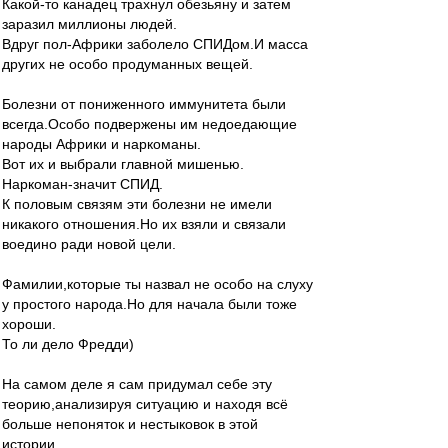
Какой-то канадец трахнул обезьяну и затем
заразил миллионы людей.
Вдруг пол-Африки заболело СПИДом.И масса
других не особо продуманных вещей.
Болезни от пониженного иммунитета были
всегда.Особо подвержены им недоедающие
народы Африки и наркоманы.
Вот их и выбрали главной мишенью.
Наркоман-значит СПИД.
К половым связям эти болезни не имели
никакого отношения.Но их взяли и связали
воедино ради новой цели.
Фамилии,которые ты назвал не особо на слуху
у простого народа.Но для начала были тоже
хороши.
То ли дело Фредди)
На самом деле я сам придумал себе эту
теорию,анализируя ситуацию и находя всё
больше непоняток и нестыковок в этой
истории.