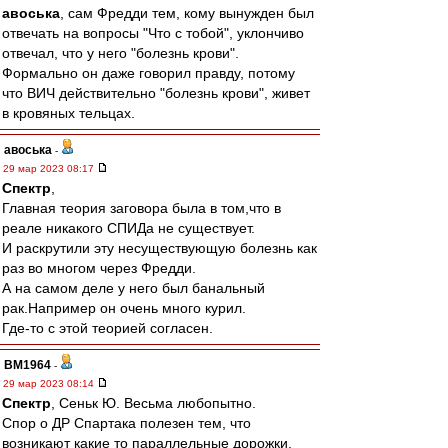
авоська
, сам Фредди тем, кому вынужден был
отвечать на вопросы "Что с тобой", уклончиво
отвечал, что у него "болезнь крови".
Формально он даже говорил правду, потому
что ВИЧ действительно "болезнь крови", живет
в кровяных тельцах.
авоська
-
29 мар 2023 08:17
Спектр
,
Главная теория заговора была в том,что в
реале никакого СПИДа не существует.
И раскрутили эту несуществующую болезнь как
раз во многом через Фредди.
А на самом деле у него был банальный
рак.Например он очень много курил.
Где-то с этой теорией согласен.
BM1964
-
29 мар 2023 08:14
Спектр
, Сеньк Ю. Весьма любопытно.
Спор о ДР Спартака полезен тем, что
возникают какие то параллельные дорожки.