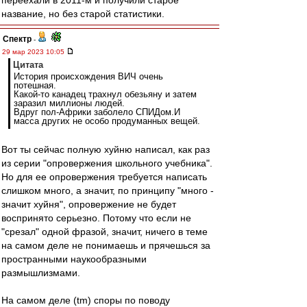
переехали в 2011-м и получили старое
название, но без старой статистики.
Спектр
-
29 мар 2023 10:05
Цитата
История происхождения ВИЧ очень
потешная.
Какой-то канадец трахнул обезьяну и затем
заразил миллионы людей.
Вдруг пол-Африки заболело СПИДом.И
масса других не особо продуманных вещей.
Вот ты сейчас полную хуйню написал, как раз
из серии "опровержения школьного учебника".
Но для ее опровержения требуется написать
слишком много, а значит, по принципу "много -
значит хуйня", опровержение не будет
воспринято серьезно. Потому что если не
"срезал" одной фразой, значит, ничего в теме
на самом деле не понимаешь и прячешься за
пространными наукообразными
размышлизмами.
На самом деле (tm) споры по поводу