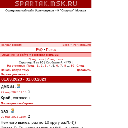
Официальный сайт болельщиков ФК "Спартак" Москва
Полная версия
Вход
•
Регистрация
FAQ
•
Поиск
Общение на сайте
Гостевая книга ВВ
»
Пред. тема
|
След. тема
Страница
5
из
90
[ Сообщений: 4475 ]
На страницу
Пред.
1
,
2
,
3
,
4
,
5
,
6
,
7
,
8
...
90
След.
Начать новую тему
Добавить
Версия для печати
01.03.2023 - 31.03.2023
ДМБ-84
-
29 мар 2023 11:13
Край
, согласен.
Последнее сообщение
SAS
-
29 мар 2023 11:04
Немного вылез, раз по 10 кругу аж?!:-)))