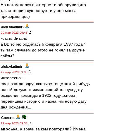
Но потом полез в интернет и обнаружил,что
такая теория существует и у неё масса
приверженцев)
alek.vladimir
-
29 мар 2023 09:48
кстать,Виталь
а ВВ точно родилась 6 февраля 1997 года?
ты там случаем до этого не гонял за другие
сайты?
alek.vladimir
-
29 мар 2023 09:35
интересно...
если завтра вдруг всплывет еще какой-нибудь
новый документ изменяющий точную дату
рождения команды в 1922 году...снова
перепишем историю и назначим новую дату
дня рождения...
Спектр
-
29 мар 2023 09:33
авоська
, а врачи за кем повторяли? Имена