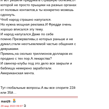
И вот решили придумать страшную болезнь,от
которой не просто прыщики на разных органах
от половых контактов,а ты конкретно можешь
сдохнуть.
Чтоб народ страшно напугался.
Но нужна мощная реклама.И Фредди очень
хорошо вписался эту тему.
И народ напугался.Даже по себе
помню.Презервативы,о которых раньше и не
думал,стали неотъемлемой частью общения с
девушками.
Прикинь,на сколько триллионов долларов их
продано с тех пор.А лекарства?
И свингер-клубы под это дело все закрыли и
баблища немерено заработали.
Американская мечта.
Тут глобальные вопросы.А вы все спорите 22й
или 35й…
man26
-
29 мар 2023 09:07