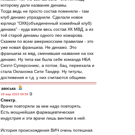
которому дали название динамы.
Тогда ведь не просто состав поменяли - там
клуб динамо упразднили. Сделали новое
юрлицо "ОХК(объединенный хоккейный клуб)
динама" - куда взяли весь состав ХК МВД, а из
той старой динамы одного лео комарова.
Скажем по всем америкосским правилам - это
уже новая франшиза. Не динамо. Это
франшиза хк мвд, сменившая название на охк
динамо. Ну типа как была себе команда НБА
Сиэтл Суперсоникс, а потом, бац, переехала и
стала Оклахома Сити Тандер. Ну титулы,
достижения и т.д. у них считаются общими.
авоська
-
29 мар 2023 09:56
Спектр
,
Врачи повторяли за кем надо повторять.
Есть мощнейшая фармацевтическая
индустрия и эти врачи лишь винтики в ней.
История происхождения ВИЧ очень потешная.