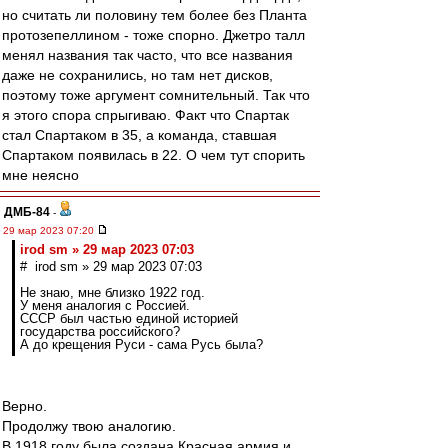
но считать ли половину тем более без Планта
протозепеллином - тоже спорно. Джетро талл
менял названия так часто, что все названия
даже не сохранились, но там нет дисков,
поэтому тоже аргумент сомнительный. Так что
я этого спора спрыгиваю. Факт что Спартак
стал Спартаком в 35, а команда, ставшая
Спартаком появилась в 22. О чем тут спорить
мне неясно
ДМБ-84
-
29 мар 2023 07:20
irod sm » 29 мар 2023 07:03
# irod sm » 29 мар 2023 07:03
Не знаю, мне близко 1922 год.
У меня аналогия с Россией.
СССР был частью единой историей
государства российского?
А до крещения Руси - сама Русь была?
Верно.
Продолжу твою аналогию.
В 1918 году была создана Красная армия и,