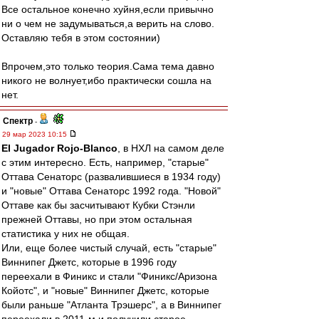
Все остальное конечно хуйня,если привычно
ни о чем не задумываться,а верить на слово.
Оставляю тебя в этом состоянии)
Впрочем,это только теория.Сама тема давно
никого не волнует,ибо практически сошла на
нет.
Спектр
-
29 мар 2023 10:15
El Jugador Rojo-Blanco
, в НХЛ на самом деле
с этим интересно. Есть, например, "старые"
Оттава Сенаторс (развалившиеся в 1934 году)
и "новые" Оттава Сенаторс 1992 года. "Новой"
Оттаве как бы засчитывают Кубки Стэнли
прежней Оттавы, но при этом остальная
статистика у них не общая.
Или, еще более чистый случай, есть "старые"
Виннипег Джетс, которые в 1996 году
переехали в Финикс и стали "Финикс/Аризона
Койотс", и "новые" Виннипег Джетс, которые
были раньше "Атланта Трэшерс", а в Виннипег