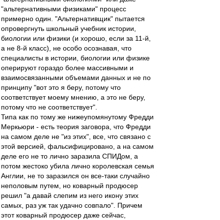
"альтернативными физиками" процесс
примерно один. "Альтернативщик" пытается
опровергнуть школьный учебник истории,
биологии или физики (и хорошо, если за 11-й,
а не 8-й класс), не особо осознавая, что
специалисты в истории, биологии или физике
оперируют гораздо более массивными и
взаимосвязанными объемами данных и не по
принципу "вот это я беру, потому что
соответствует моему мнению, а это не беру,
потому что не соответствует".
Типа как по тому же нижеупомянутому Фредди
Меркьюри - есть теория заговора, что Фредди
на самом деле не "из этих", все, что связано с
этой версией, фальсифицировано, а на самом
деле его не то лично заразила СПИДом, а
потом жестоко убила лично королевская семья
Англии, не то заразился он все-таки случайно
неполовым путем, но коварный продюсер
решил "а давай слепим из него икону этих
самых, раз уж так удачно совпало". Причем
этот коварный продюсер даже сейчас,