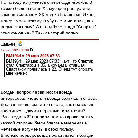
По поводу аргументов о переходе игроков. В
хоккее было: состав ХК мусоров распустили,
заменив составом ХК мвд из Балашихи. И что,
теперь московскому клубу вести историю, как
подмосковному? А в гандболе, когда "Спартак"
стал конюшней? Таких историй полно.
ДМБ-84
-
29 мар 2023 08:39
BM1964 » 29 мар 2023 07:33
BM1964 » 29 мар 2023 07:33 Факт что Спартак
стал Спартаком в 35, а команда, ставшая
Спартаком появилась в 22. О чем тут спорить
мне неясно
Богдан, вопрос первичности всегда
интересовал людей, и всегда возникали споры.
Достаточно вспомнить о споре, как правильно
креститься - двумя перстами, или тремя?
"За аз единый" пролили немало крови, хотя у
каждой стороны были благие намерения и
железные аргументы в свою пользу.
В поиске первородства проясняются позиции