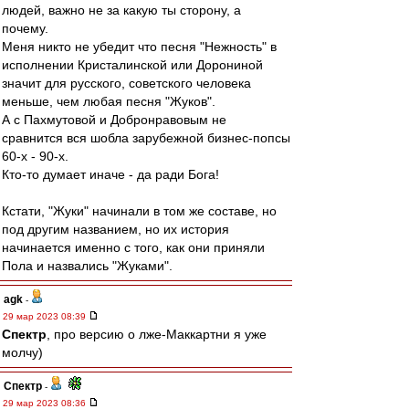
людей, важно не за какую ты сторону, а
почему.
Меня никто не убедит что песня "Нежность" в
исполнении Кристалинской или Дорониной
значит для русского, советского человека
меньше, чем любая песня "Жуков".
А с Пахмутовой и Добронравовым не
сравнится вся шобла зарубежной бизнес-попсы
60-х - 90-х.
Кто-то думает иначе - да ради Бога!
Кстати, "Жуки" начинали в том же составе, но
под другим названием, но их история
начинается именно с того, как они приняли
Пола и назвались "Жуками".
agk
-
29 мар 2023 08:39
Спектр
, про версию о лже-Маккартни я уже
молчу)
Спектр
-
29 мар 2023 08:36