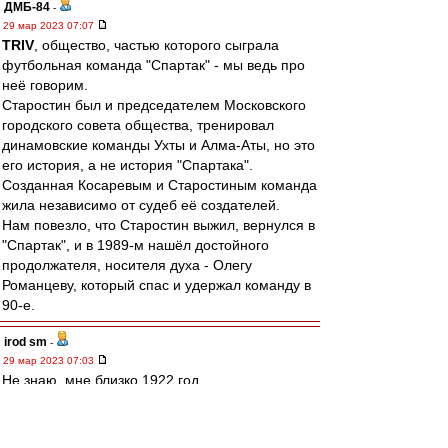
ДМБ-84
-
29 мар 2023 07:07
TRIV
, общество, частью которого сыграла
футбольная команда "Спартак" - мы ведь про
неё говорим.
Старостин был и председателем Московского
городского совета общества, тренировал
динамовские команды Ухты и Алма-Аты, но это
его история, а не история "Спартака".
Созданная Косаревым и Старостиным команда
жила независимо от судеб её создателей.
Нам повезло, что Старостин выжил, вернулся в
"Спартак", и в 1989-м нашёл достойного
продолжателя, носителя духа - Олегу
Романцеву, который спас и удержал команду в
90-е.
irod sm
-
29 мар 2023 07:03
Не знаю, мне близко 1922 год.
У меня аналогия с Россией.
СССР был частью единой историей
государства российского?