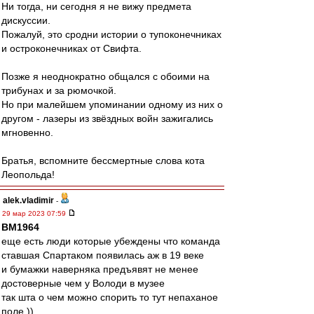
Ни тогда, ни сегодня я не вижу предмета
дискуссии.
Пожалуй, это сродни истории о тупоконечниках
и остроконечниках от Свифта.
Позже я неоднократно общался с обоими на
трибунах и за рюмочкой.
Но при малейшем упоминании одному из них о
другом - лазеры из звёздных войн зажигались
мгновенно.
Братья, вспомните бессмертные слова кота
Леопольда!
alek.vladimir
-
29 мар 2023 07:59
BM1964
еще есть люди которые убеждены что команда
ставшая Спартаком появилась аж в 19 веке
и бумажки наверняка предъявят не менее
достоверные чем у Володи в музее
так шта о чем можно спорить то тут непаханое
поле ))