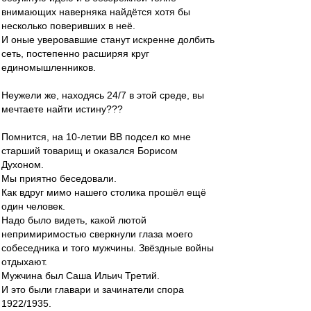
внимающих наверняка найдётся хотя бы
несколько поверивших в неё.
И оные уверовавшие станут искренне долбить
сеть, постепенно расширяя круг
единомышленников.
Неужели же, находясь 24/7 в этой среде, вы
мечтаете найти истину???
Помнится, на 10-летии ВВ подсел ко мне
старший товарищ и оказался Борисом
Духоном.
Мы приятно беседовали.
Как вдруг мимо нашего столика прошёл ещё
один человек.
Надо было видеть, какой лютой
непримиримостью сверкнули глаза моего
собеседника и того мужчины. Звёздные войны
отдыхают.
Мужчина был Саша Ильич Третий.
И это были главари и зачинатели спора
1922/1935.