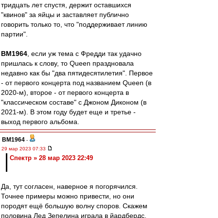
тридцать лет спустя, держит оставшихся
"квинов" за яйцы и заставляет публично
говорить только то, что "поддерживает линию
партии".
BM1964
, если уж тема с Фредди так удачно
пришлась к слову, то Queen праздновала
недавно как бы "два пятидесятилетия". Первое
- от первого концерта под названием Queen (в
2020-м), второе - от первого концерта в
"классическом составе" с Джоном Диконом (в
2021-м). В этом году будет еще и третье -
выход первого альбома.
BM1964
-
29 мар 2023 07:33
Спектр » 28 мар 2023 22:49
Да, тут согласен, наверное я погорячился.
Точнее примеры можно привести, но они
породят ещё большую волну споров. Скажем
половина Лед Зепелина играла в йардбердс,