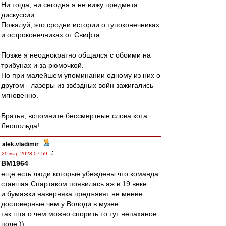
Ни тогда, ни сегодня я не вижу предмета
дискуссии.
Пожалуй, это сродни истории о тупоконечниках
и остроконечниках от Свифта.
Позже я неоднократно общался с обоими на
трибунах и за рюмочкой.
Но при малейшем упоминании одному из них о
другом - лазеры из звёздных войн зажигались
мгновенно.
Братья, вспомните бессмертные слова кота
Леопольда!
alek.vladimir
-
29 мар 2023 07:59
BM1964
еще есть люди которые убеждены что команда
ставшая Спартаком появилась аж в 19 веке
и бумажки наверняка предъявят не менее
достоверные чем у Володи в музее
так шта о чем можно спорить то тут непаханое
поле ))