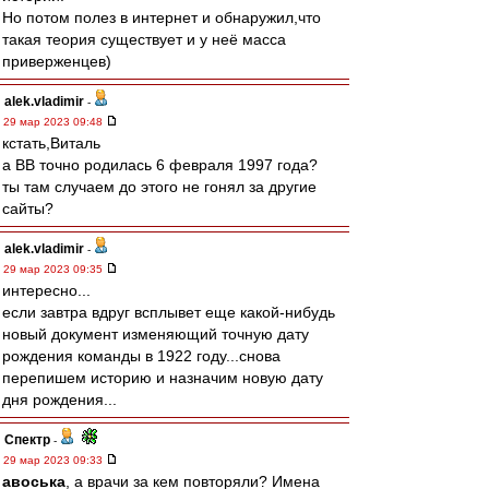
Но потом полез в интернет и обнаружил,что
такая теория существует и у неё масса
приверженцев)
alek.vladimir
-
29 мар 2023 09:48
кстать,Виталь
а ВВ точно родилась 6 февраля 1997 года?
ты там случаем до этого не гонял за другие
сайты?
alek.vladimir
-
29 мар 2023 09:35
интересно...
если завтра вдруг всплывет еще какой-нибудь
новый документ изменяющий точную дату
рождения команды в 1922 году...снова
перепишем историю и назначим новую дату
дня рождения...
Спектр
-
29 мар 2023 09:33
авоська
, а врачи за кем повторяли? Имена