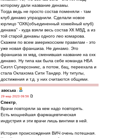
которому дали название динамы.
Тогда ведь не просто состав поменяли - там
клуб динамо упразднили. Сделали новое
юрлицо "ОХК(объединенный хоккейный клуб)
динама" - куда взяли весь состав ХК МВД, а из
той старой динамы одного лео комарова.
Скажем по всем америкосским правилам - это
уже новая франшиза. Не динамо. Это
франшиза хк мвд, сменившая название на охк
динамо. Ну типа как была себе команда НБА
Сиэтл Суперсоникс, а потом, бац, переехала и
стала Оклахома Сити Тандер. Ну титулы,
достижения и т.д. у них считаются общими.
авоська
-
29 мар 2023 09:56
Спектр
,
Врачи повторяли за кем надо повторять.
Есть мощнейшая фармацевтическая
индустрия и эти врачи лишь винтики в ней.
История происхождения ВИЧ очень потешная.