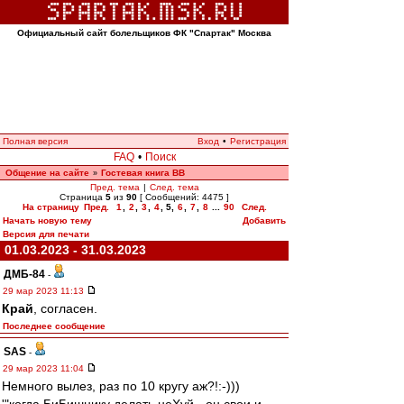
Официальный сайт болельщиков ФК "Спартак" Москва
Полная версия
Вход
•
Регистрация
FAQ
•
Поиск
Общение на сайте
Гостевая книга ВВ
»
Пред. тема
|
След. тема
Страница
5
из
90
[ Сообщений: 4475 ]
На страницу
Пред.
1
,
2
,
3
,
4
,
5
,
6
,
7
,
8
...
90
След.
Начать новую тему
Добавить
Версия для печати
01.03.2023 - 31.03.2023
ДМБ-84
-
29 мар 2023 11:13
Край
, согласен.
Последнее сообщение
SAS
-
29 мар 2023 11:04
Немного вылез, раз по 10 кругу аж?!:-)))