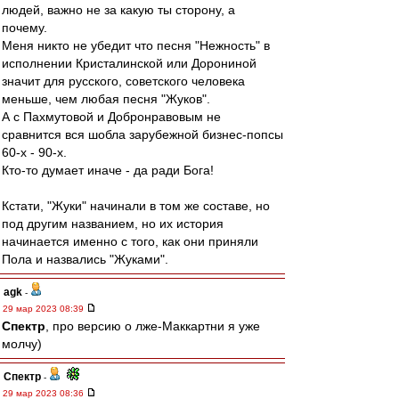
людей, важно не за какую ты сторону, а
почему.
Меня никто не убедит что песня "Нежность" в
исполнении Кристалинской или Дорониной
значит для русского, советского человека
меньше, чем любая песня "Жуков".
А с Пахмутовой и Добронравовым не
сравнится вся шобла зарубежной бизнес-попсы
60-х - 90-х.
Кто-то думает иначе - да ради Бога!
Кстати, "Жуки" начинали в том же составе, но
под другим названием, но их история
начинается именно с того, как они приняли
Пола и назвались "Жуками".
agk
-
29 мар 2023 08:39
Спектр
, про версию о лже-Маккартни я уже
молчу)
Спектр
-
29 мар 2023 08:36