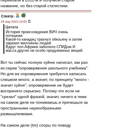
переехали в 2011-м и получили старое
название, но без старой статистики.
Спектр
-
29 мар 2023 10:05
Цитата
История происхождения ВИЧ очень
потешная.
Какой-то канадец трахнул обезьяну и затем
заразил миллионы людей.
Вдруг пол-Африки заболело СПИДом.И
масса других не особо продуманных вещей.
Вот ты сейчас полную хуйню написал, как раз
из серии "опровержения школьного учебника".
Но для ее опровержения требуется написать
слишком много, а значит, по принципу "много -
значит хуйня", опровержение не будет
воспринято серьезно. Потому что если не
"срезал" одной фразой, значит, ничего в теме
на самом деле не понимаешь и прячешься за
пространными наукообразными
размышлизмами.
На самом деле (tm) споры по поводу