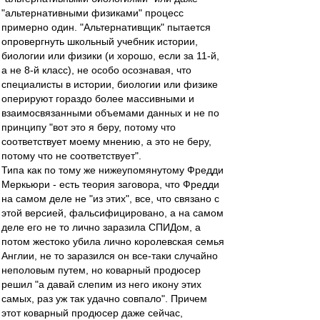
"альтернативными физиками" процесс
примерно один. "Альтернативщик" пытается
опровергнуть школьный учебник истории,
биологии или физики (и хорошо, если за 11-й,
а не 8-й класс), не особо осознавая, что
специалисты в истории, биологии или физике
оперируют гораздо более массивными и
взаимосвязанными объемами данных и не по
принципу "вот это я беру, потому что
соответствует моему мнению, а это не беру,
потому что не соответствует".
Типа как по тому же нижеупомянутому Фредди
Меркьюри - есть теория заговора, что Фредди
на самом деле не "из этих", все, что связано с
этой версией, фальсифицировано, а на самом
деле его не то лично заразила СПИДом, а
потом жестоко убила лично королевская семья
Англии, не то заразился он все-таки случайно
неполовым путем, но коварный продюсер
решил "а давай слепим из него икону этих
самых, раз уж так удачно совпало". Причем
этот коварный продюсер даже сейчас,