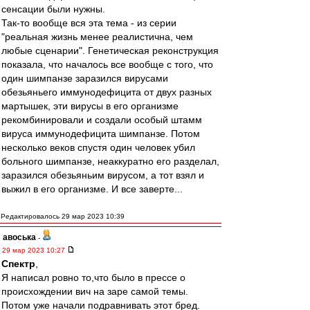
сенсации были нужны.
Так-то вообще вся эта тема - из серии
"реальная жизнь менее реалистична, чем
любые сценарии". Генетическая реконструкция
показала, что началось все вообще с того, что
один шимпанзе заразился вирусами
обезьяньего иммунодефицита от двух разных
мартышек, эти вирусы в его организме
рекомбинировали и создали особый штамм
вируса иммунодефицита шимпанзе. Потом
несколько веков спустя один человек убил
больного шимпанзе, неаккуратно его разделал,
заразился обезьяньим вирусом, а тот взял и
выжил в его организме. И все заверте...
Редактировалось 29 мар 2023 10:39
авоська
-
29 мар 2023 10:27
Спектр
,
Я написал ровно то,что было в прессе о
происхождении вич на заре самой темы.
Потом уже начали подравнивать этот бред.