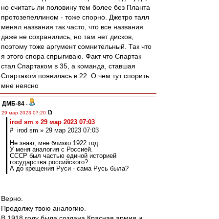
но считать ли половину тем более без Планта
протозепеллином - тоже спорно. Джетро талл
менял названия так часто, что все названия
даже не сохранились, но там нет дисков,
поэтому тоже аргумент сомнительный. Так что
я этого спора спрыгиваю. Факт что Спартак
стал Спартаком в 35, а команда, ставшая
Спартаком появилась в 22. О чем тут спорить
мне неясно
ДМБ-84
-
29 мар 2023 07:20
irod sm » 29 мар 2023 07:03
# irod sm » 29 мар 2023 07:03
Не знаю, мне близко 1922 год.
У меня аналогия с Россией.
СССР был частью единой историей
государства российского?
А до крещения Руси - сама Русь была?
Верно.
Продолжу твою аналогию.
В 1918 году была создана Красная армия и,