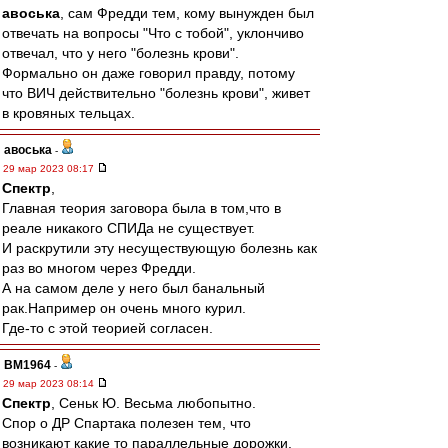
авоська
, сам Фредди тем, кому вынужден был
отвечать на вопросы "Что с тобой", уклончиво
отвечал, что у него "болезнь крови".
Формально он даже говорил правду, потому
что ВИЧ действительно "болезнь крови", живет
в кровяных тельцах.
авоська
-
29 мар 2023 08:17
Спектр
,
Главная теория заговора была в том,что в
реале никакого СПИДа не существует.
И раскрутили эту несуществующую болезнь как
раз во многом через Фредди.
А на самом деле у него был банальный
рак.Например он очень много курил.
Где-то с этой теорией согласен.
BM1964
-
29 мар 2023 08:14
Спектр
, Сеньк Ю. Весьма любопытно.
Спор о ДР Спартака полезен тем, что
возникают какие то параллельные дорожки.