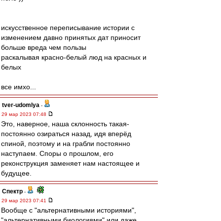
искусственное переписывание истории с
изменением давно принятых дат приносит
больше вреда чем пользы
раскалывая красно-белый люд на красных и
белых
все имхо...
tver-udomlya
-
29 мар 2023 07:48
Это, наверное, наша склонность такая-
постоянно озираться назад, идя вперёд
спиной, поэтому и на грабли постоянно
наступаем. Споры о прошлом, его
реконструкция заменяет нам настоящее и
будущее.
Спектр
-
29 мар 2023 07:41
Вообще с "альтернативными историями",
"альтернативными биологиями" или даже