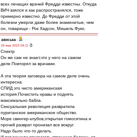
всех лечащих врачей Фредди известны. Откуда
ВИЧ взялся и как распространялся, тоже
примерно известно. До Фредди от этой
болезни умерли даже более знаменитые, чем
он, товарищи - Рок Хадсон, Мишель Фуко.
авоська
-
29 мар 2023 09:11
Спектр
Он же сам не знает,что у него на самом
деле.Повторял за врачами.
А эта теория заговора на самом деле очень
интересна.
СПИД это чисто американская
история.Почистить нравы и поднять
максимально бабла.
Сексуальная революция развратила
пуританское американское общество.
Море свингер-клубов,открытая гомосятина и
прочий разврат пронизал все вокруг.
Надо было что-то делать.