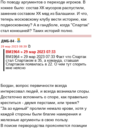
По поводу аргументов о переходе игроков. В
хоккее было: состав ХК мусоров распустили,
заменив составом ХК мвд из Балашихи. И что,
теперь московскому клубу вести историю, как
подмосковному? А в гандболе, когда "Спартак"
стал конюшней? Таких историй полно.
ДМБ-84
-
29 мар 2023 08:39
BM1964 » 29 мар 2023 07:33
BM1964 » 29 мар 2023 07:33 Факт что Спартак
стал Спартаком в 35, а команда, ставшая
Спартаком появилась в 22. О чем тут спорить
мне неясно
Богдан, вопрос первичности всегда
интересовал людей, и всегда возникали споры.
Достаточно вспомнить о споре, как правильно
креститься - двумя перстами, или тремя?
"За аз единый" пролили немало крови, хотя у
каждой стороны были благие намерения и
железные аргументы в свою пользу.
В поиске первородства проясняются позиции