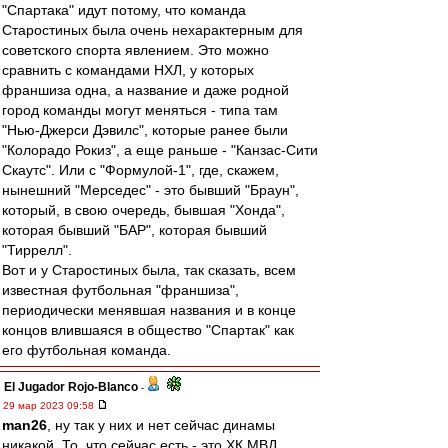
"Спартака" идут потому, что команда
Старостиных была очень нехарактерным для
советского спорта явлением. Это можно
сравнить с командами НХЛ, у которых
франшиза одна, а название и даже родной
город команды могут меняться - типа там
"Нью-Джерси Дэвилс", которые ранее были
"Колорадо Рокиз", а еще раньше - "Канзас-Сити
Скаутс". Или с "Формулой-1", где, скажем,
нынешний "Мерседес" - это бывший "Браун",
который, в свою очередь, бывшая "Хонда",
которая бывший "БАР", которая бывший
"Тиррелл".
Вот и у Старостиных была, так сказать, всем
известная футбольная "франшиза",
периодически менявшая названия и в конце
концов влившаяся в общество "Спартак" как
его футбольная команда.
El Jugador Rojo-Blanco
-
29 мар 2023 09:58
man26
, ну так у них и нет сейчас динамы
никакой. То, что сейчас есть - это ХК МВД,