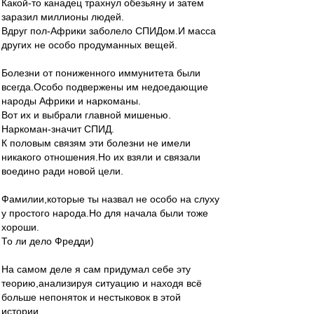
Какой-то канадец трахнул обезьяну и затем
заразил миллионы людей.
Вдруг пол-Африки заболело СПИДом.И масса
других не особо продуманных вещей.
Болезни от пониженного иммунитета были
всегда.Особо подвержены им недоедающие
народы Африки и наркоманы.
Вот их и выбрали главной мишенью.
Наркоман-значит СПИД.
К половым связям эти болезни не имели
никакого отношения.Но их взяли и связали
воедино ради новой цели.
Фамилии,которые ты назвал не особо на слуху
у простого народа.Но для начала были тоже
хороши.
То ли дело Фредди)
На самом деле я сам придумал себе эту
теорию,анализируя ситуацию и находя всё
больше непоняток и нестыковок в этой
истории.