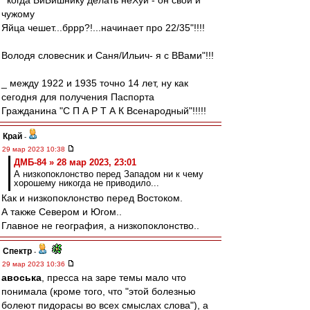
'"когда БиБишнику делать неХуй - он свои и
чужому
Яйца чешет...бррр?!...начинает про 22/35"!!!!
Володя словесник и Саня/Ильич- я с ВВами"!!!
_ между 1922 и 1935 точно 14 лет, ну как
сегодня для получения Паспорта
Гражданина "С П А Р Т А К Всенародный"!!!!!
Край
-
29 мар 2023 10:38
ДМБ-84 » 28 мар 2023, 23:01
А низкопоклонство перед Западом ни к чему
хорошему никогда не приводило...
Как и низкопоклонство перед Востоком.
А также Севером и Югом..
Главное не география, а низкопоклонство..
Спектр
-
29 мар 2023 10:36
авоська
, пресса на заре темы мало что
понимала (кроме того, что "этой болезнью
болеют пидорасы во всех смыслах слова"), а