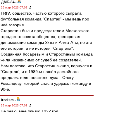
ДМБ-84
-
29 мар 2023 07:07
TRIV
, общество, частью которого сыграла
футбольная команда "Спартак" - мы ведь про
неё говорим.
Старостин был и председателем Московского
городского совета общества, тренировал
динамовские команды Ухты и Алма-Аты, но это
его история, а не история "Спартака".
Созданная Косаревым и Старостиным команда
жила независимо от судеб её создателей.
Нам повезло, что Старостин выжил, вернулся в
"Спартак", и в 1989-м нашёл достойного
продолжателя, носителя духа - Олегу
Романцеву, который спас и удержал команду в
90-е.
irod sm
-
29 мар 2023 07:03
Не знаю, мне близко 1922 год.
У меня аналогия с Россией.
СССР был частью единой историей
государства российского?