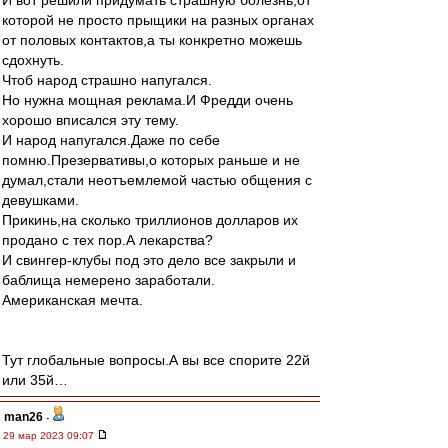
И вот решили придумать страшную болезнь,от
которой не просто прыщики на разных органах
от половых контактов,а ты конкретно можешь
сдохнуть.
Чтоб народ страшно напугался.
Но нужна мощная реклама.И Фредди очень
хорошо вписался эту тему.
И народ напугался.Даже по себе
помню.Презервативы,о которых раньше и не
думал,стали неотъемлемой частью общения с
девушками.
Прикинь,на сколько триллионов долларов их
продано с тех пор.А лекарства?
И свингер-клубы под это дело все закрыли и
баблища немерено заработали.
Американская мечта.
Тут глобальные вопросы.А вы все спорите 22й
или 35й…
man26
-
29 мар 2023 09:07