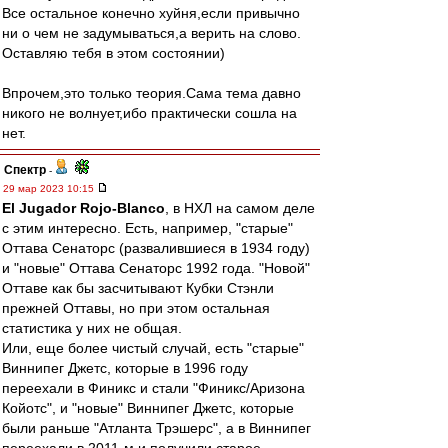
Все остальное конечно хуйня,если привычно
ни о чем не задумываться,а верить на слово.
Оставляю тебя в этом состоянии)
Впрочем,это только теория.Сама тема давно
никого не волнует,ибо практически сошла на
нет.
Спектр
-
29 мар 2023 10:15
El Jugador Rojo-Blanco
, в НХЛ на самом деле
с этим интересно. Есть, например, "старые"
Оттава Сенаторс (развалившиеся в 1934 году)
и "новые" Оттава Сенаторс 1992 года. "Новой"
Оттаве как бы засчитывают Кубки Стэнли
прежней Оттавы, но при этом остальная
статистика у них не общая.
Или, еще более чистый случай, есть "старые"
Виннипег Джетс, которые в 1996 году
переехали в Финикс и стали "Финикс/Аризона
Койотс", и "новые" Виннипег Джетс, которые
были раньше "Атланта Трэшерс", а в Виннипег