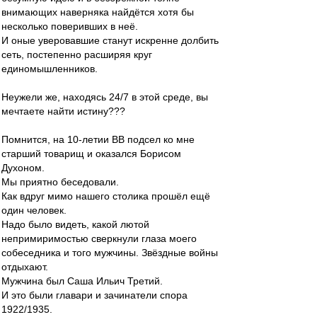
внимающих наверняка найдётся хотя бы
несколько поверивших в неё.
И оные уверовавшие станут искренне долбить
сеть, постепенно расширяя круг
единомышленников.
Неужели же, находясь 24/7 в этой среде, вы
мечтаете найти истину???
Помнится, на 10-летии ВВ подсел ко мне
старший товарищ и оказался Борисом
Духоном.
Мы приятно беседовали.
Как вдруг мимо нашего столика прошёл ещё
один человек.
Надо было видеть, какой лютой
непримиримостью сверкнули глаза моего
собеседника и того мужчины. Звёздные войны
отдыхают.
Мужчина был Саша Ильич Третий.
И это были главари и зачинатели спора
1922/1935.