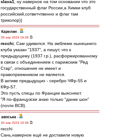
slava1
, ну наверное на том основании что это
государственный флаг России,а Химки клуб
российский,сответчтвенно и флаг там
триколор))
Карелин
-
30 апр 2023 19:38
recchi
, Сам удивился. На эмблеме нынешнего
клуба указан "1937", а пишут, что к
предыдущему (1937 г.р.), расформированному
в связи с объединением с парижским "Ред
Стар", отношения не имеет и
правопреемником не является.
В активе предыдущих - серебро ЧФр-55 и
КФр-57.
Это пусть спецы по Франции выясняют.
"Я по-французски знаю только "данке шон"
(почти ВСВ).
авоська
-
30 апр 2023 19:38
recchi
Сань,наверное ещё не доставили новую