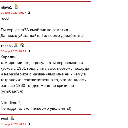
slava1
-
30 апр 2023 20:27
recchi
Ты серьёзно?А смайлик не заметил .
Да пожалуйста дайте Гильермо доработать!
recchi
-
30 апр 2023 20:19
Карелин,
там иронии нет, я результаты еврочемпов и
кубков с 1981 года учитываю, поэтому чехарда
и неразбериха с названиями мне ни к чему в
тетрадочке, соответственно то, что менялось
раньше 1980-го, для меня не критично
(улыбается).
Nikodimoff,
Не надо только Гильермо увольнять!)
wod
-
30 апр 2023 20:19