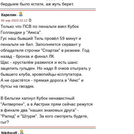
бердыем было кстати, аж жуть берет.
Карелин
-
30 апр 2023 22:12
Только что ПСВ по пенальти взял Кубок
Голландии у "Аякса".
Гус наш бывший Тиль провёл 59 минут и
пенальти не бил. Заполняется сервант у
обладателя строчки "Спартак" в резюме. Год
назад - бронза и финал ЛК.
Щас - хрусталём разжился и есть шанс
зацепить гульден. Но надо 8 очков отыграть у
бывшего клуба, кровопийцы-ксплутатора.
А не срастётся - прямая дорога в "Аякс" и
бутсы на гвоздик.
В Бельгии хапнул Кубок ненавистный
"Антверпен", а в Австрии прям сейчас режутся
в финале два "наших знакомых друга" -
"Рапид" и "Штурм". За кого смотреть будете,
гыг?
Nikiforoff
-