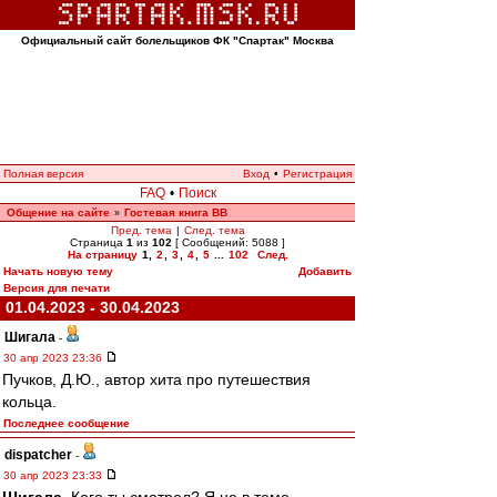
Официальный сайт болельщиков ФК "Спартак" Москва
Полная версия
Вход
•
Регистрация
FAQ
•
Поиск
Общение на сайте
Гостевая книга ВВ
»
Пред. тема
|
След. тема
Страница
1
из
102
[ Сообщений: 5088 ]
На страницу
1
,
2
,
3
,
4
,
5
...
102
След.
Начать новую тему
Добавить
Версия для печати
01.04.2023 - 30.04.2023
Шигала
-
30 апр 2023 23:36
Пучков, Д.Ю., автор хита про путешествия
кольца.
Последнее сообщение
dispatcher
-
30 апр 2023 23:33