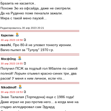
Бразита не касается..
Похоже Зю из офсайда, даже не смотрели.
Да на Руденко поже пенальти зажали.
Мира с такой мено паузой...
Редактировалось 30 апр 2023 20:21
Карелин
-
30 апр 2023 19:58
recchi
, Про 80-й не уловил тонкоту иронии.
Вагиз пылил за "Тулузу" 1970 г.р.
МосфОлд
-
30 апр 2023 19:55
Получил ПСЖ за подлый гол Мбаппе по самой
полной! Лорьян отымел красно-синих три, два
расов! У меня к ним личное, если что...
Nikodimoff
-
30 апр 2023 19:53
Знаю Талалая (Торпедона) еще с 1986 года!
Даже играл не раз против него... а когда мне на
стадио аплодировал сам Эдуард