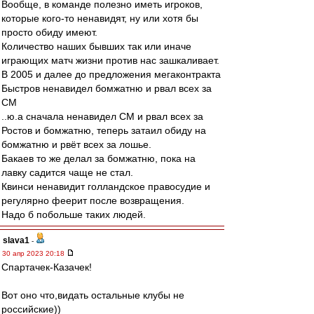
Вообще, в команде полезно иметь игроков,
которые кого-то ненавидят, ну или хотя бы
просто обиду имеют.
Количество наших бывших так или иначе
играющих матч жизни против нас зашкаливает.
В 2005 и далее до предложения мегаконтракта
Быстров ненавидел бомжатню и рвал всех за
СМ
..ю.а сначала ненавидел СМ и рвал всех за
Ростов и бомжатню, теперь затаил обиду на
бомжатню и рвёт всех за лошье.
Бакаев то же делал за бомжатню, пока на
лавку садится чаще не стал.
Квинси ненавидит голландское правосудие и
регулярно феерит после возвращения.
Надо б побольше таких людей.
slava1
-
30 апр 2023 20:18
Спартачек-Казачек!
Вот оно что,видать остальные клубы не
российские))