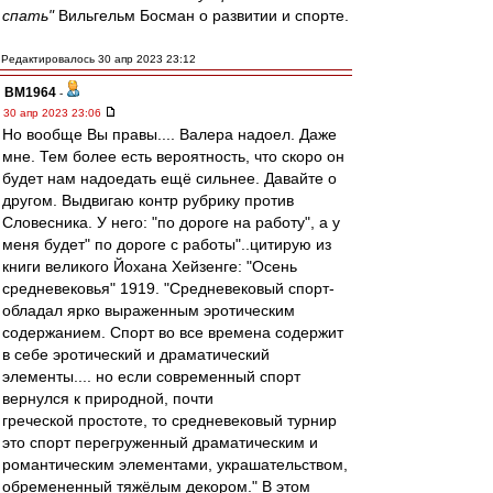
спать"
Вильгельм Босман о развитии и спорте.
Редактировалось 30 апр 2023 23:12
BM1964
-
30 апр 2023 23:06
Но вообще Вы правы.... Валера надоел. Даже
мне. Тем более есть вероятность, что скоро он
будет нам надоедать ещё сильнее. Давайте о
другом. Выдвигаю контр рубрику против
Словесника. У него: "по дороге на работу", а у
меня будет" по дороге с работы"..цитирую из
книги великого Йохана Хейзенге: "Осень
средневековья" 1919. "Средневековый спорт-
обладал ярко выраженным эротическим
содержанием. Спорт во все времена содержит
в себе эротический и драматический
элементы.... но если современный спорт
вернулся к природной, почти
греческой простоте, то средневековый турнир
это спорт перегруженный драматическим и
романтическим элементами, украшательством,
обремененный тяжёлым декором." В этом