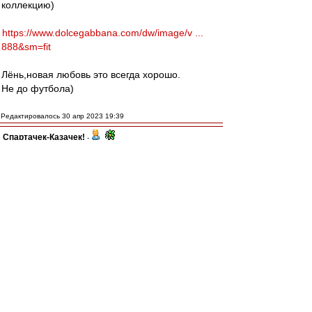
коллекцию)
https://www.dolcegabbana.com/dw/image/v ...
888&sm=fit
Лёнь,новая любовь это всегда хорошо.
Не до футбола)
Редактировалось 30 апр 2023 19:39
Спартачек-Казачек!
-
30 апр 2023 19:35
МосфОлд
, та я уже привык)))мне
пох.
авоська
, да.они убогие,забыли как
плевались от того что рсм сдавал игры
а теперь в себя поверили)))
recchi
-
30 апр 2023 19:25
Карелин,
про Тулузу не понял, открыл вики, там
написано, что в 1970-м основана. и кубок
сегодняшний - единственный.