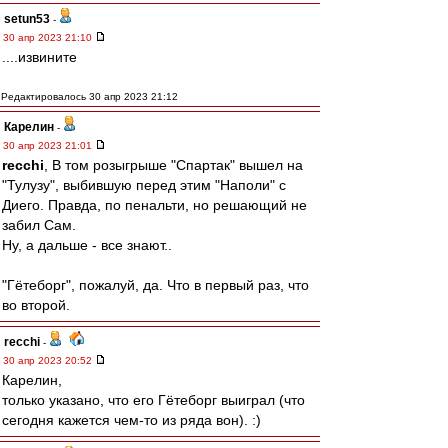
setun53
-
30 апр 2023 21:10
....извините
Редактировалось 30 апр 2023 21:12
Карелин
-
30 апр 2023 21:01
recchi
, В том розыгрыше "Спартак" вышел на
"Тулузу", выбившую перед этим "Наполи" с
Диего. Правда, по пенальти, но решающий не
забил Сам.
Ну, а дальше - все знают..
"Гётеборг", пожалуй, да. Что в первый раз, что
во второй.
recchi
-
30 апр 2023 20:52
Карелин,
только указано, что его Гётеборг выиграл (что
сегодня кажется чем-то из ряда вон). :)