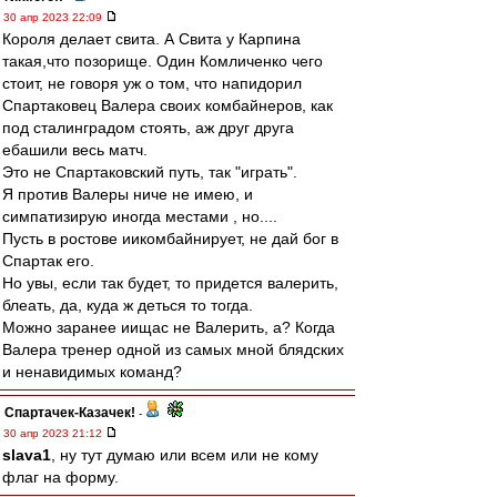
30 апр 2023 22:09
Короля делает свита. А Свита у Карпина
такая,что позорище. Один Комличенко чего
стоит, не говоря уж о том, что напидорил
Спартаковец Валера своих комбайнеров, как
под сталинградом стоять, аж друг друга
ебашили весь матч.
Это не Спартаковский путь, так "играть".
Я против Валеры ниче не имею, и
симпатизирую иногда местами , но....
Пусть в ростове иикомбайнирует, не дай бог в
Спартак его.
Но увы, если так будет, то придется валерить,
блеать, да, куда ж деться то тогда.
Можно заранее иищас не Валерить, а? Когда
Валера тренер одной из самых мной блядских
и ненавидимых команд?
Спартачек-Казачек!
-
30 апр 2023 21:12
slava1
, ну тут думаю или всем или не кому
флаг на форму.