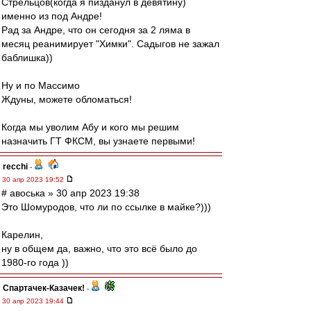
Стрельцов(когда я пизданул в девятину)
именно из под Андре!
Рад за Андре, что он сегодня за 2 ляма в
месяц реанимирует "Химки". Садыгов не зажал
баблишка))
Ну и по Массимо
Ждуны, можете обломаться!
Когда мы уволим Абу и кого мы решим
назначить ГТ ФКСМ, вы узнаете первыми!
recchi
-
30 апр 2023 19:52
# авоська » 30 апр 2023 19:38
Это Шомуродов, что ли по ссылке в майке?)))
Карелин,
ну в общем да, важно, что это всё было до
1980-го года ))
Спартачек-Казачек!
-
30 апр 2023 19:44