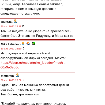
В 92-м, когда Талалаев Реалам забивал,
говорили о нем в команде дословно
следующее - стукач, чмо.
Шигала
-
30 апр 2023 23:11
Там на видюхе, еще Дюрант не проебал весь
баскетбол. Это вам не Радукану, и Мира как ее.
Mike Lebedev
-
30 апр 2023 23:10
Из традиционной первомайской
околофутбольной лирики сегодня "Мечта"
https://dzen.ru/media/mike_lebedev/mech ...
00a9e3ed6c
mmmmm
-
30 апр 2023 23:08
Одна швейная машинка перестрочит целый
цех работников иглы и нитки.
Тем более, три машинки.
"В любой непонятной ситуации - ложись