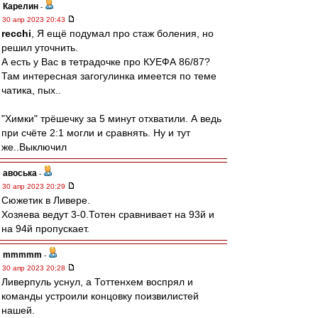
Карелин
-
30 апр 2023 20:43
recchi
, Я ещё подумал про стаж боления, но
решил уточнить.
А есть у Вас в тетрадочке про КУЕФА 86/87?
Там интересная загогулинка имеется по теме
чатика, пых..
"Химки" трёшечку за 5 минут отхватили. А ведь
при счёте 2:1 могли и сравнять. Ну и тут
же..Выключил
авоська
-
30 апр 2023 20:29
Сюжетик в Ливере.
Хозяева ведут 3-0.Тотен сравнивает на 93й и
на 94й пропускает.
mmmmm
-
30 апр 2023 20:28
Ливерпуль уснул, а Тоттенхем воспрял и
команды устроили концовку поизвилистей
нашей.