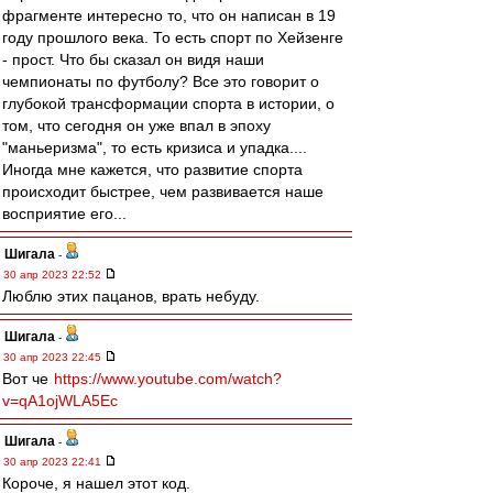
фрагменте интересно то, что он написан в 19
году прошлого века. То есть спорт по Хейзенге
- прост. Что бы сказал он видя наши
чемпионаты по футболу? Все это говорит о
глубокой трансформации спорта в истории, о
том, что сегодня он уже впал в эпоху
"маньеризма", то есть кризиса и упадка....
Иногда мне кажется, что развитие спорта
происходит быстрее, чем развивается наше
восприятие его...
Шигала
-
30 апр 2023 22:52
Люблю этих пацанов, врать небуду.
Шигала
-
30 апр 2023 22:45
Вот че
https://www.youtube.com/watch?
v=qA1ojWLA5Ec
Шигала
-
30 апр 2023 22:41
Короче, я нашел этот код.