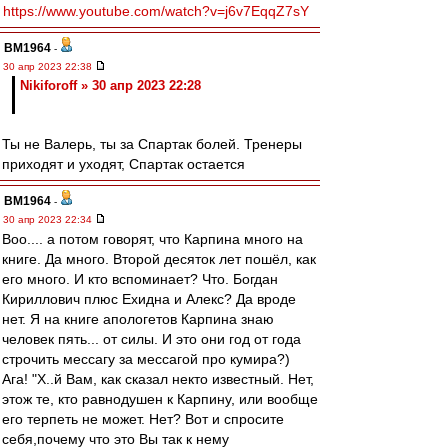
https://www.youtube.com/watch?v=j6v7EqqZ7sY
BM1964
-
30 апр 2023 22:38
Nikiforoff » 30 апр 2023 22:28
Ты не Валерь, ты за Спартак болей. Тренеры
приходят и уходят, Спартак остается
BM1964
-
30 апр 2023 22:34
Воо.... а потом говорят, что Карпина много на
книге. Да много. Второй десяток лет пошёл, как
его много. И кто вспоминает? Что. Богдан
Кириллович плюс Ехидна и Алекс? Да вроде
нет. Я на книге апологетов Карпина знаю
человек пять... от силы. И это они год от года
строчить мессагу за мессагой про кумира?)
Ага! "Х..й Вам, как сказал некто известный. Нет,
этож те, кто равнодушен к Карпину, или вообще
его терпеть не может. Нет? Вот и спросите
себя,почему что это Вы так к нему