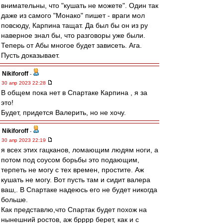
внимательны, что "кушать не можете". Один так
даже из самого "Монако" пишет - враги мол
повсюду, Карпина тащат. Да был бы он из ру
наверное знал бы, что разговоры уже были.
Теперь от Абы многое будет зависеть. Ага.
Пусть доказывает.
Nikiforoff
-
30 апр 2023 22:28
В общем пока нет в Спартаке Карпина , я за
это!
Будет, придется Валерить, но не хочу.
Nikiforoff
-
30 апр 2023 22:19
я всех этих гацканов, ломающим людям ноги, а
потом под соусом борьбы это подающим,
терпеть не могу с тех времен, простите. Аж
кушать не могу. Вот пусть там и сидит валера
ваш,. В Спартаке надеюсь его не будет никогда
больше.
Как представлю,что Спартак будет похож на
нынешний ростов, аж брррр берет, как и с