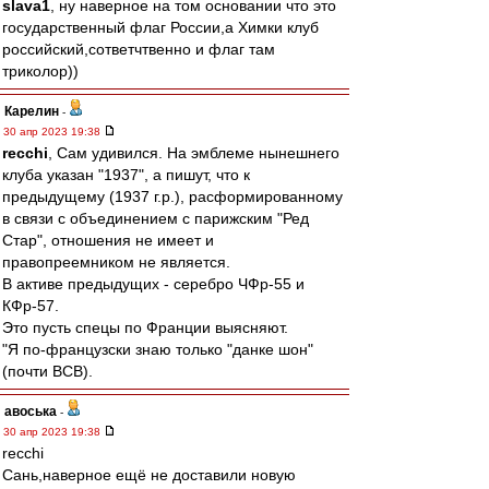
slava1
, ну наверное на том основании что это
государственный флаг России,а Химки клуб
российский,сответчтвенно и флаг там
триколор))
Карелин
-
30 апр 2023 19:38
recchi
, Сам удивился. На эмблеме нынешнего
клуба указан "1937", а пишут, что к
предыдущему (1937 г.р.), расформированному
в связи с объединением с парижским "Ред
Стар", отношения не имеет и
правопреемником не является.
В активе предыдущих - серебро ЧФр-55 и
КФр-57.
Это пусть спецы по Франции выясняют.
"Я по-французски знаю только "данке шон"
(почти ВСВ).
авоська
-
30 апр 2023 19:38
recchi
Сань,наверное ещё не доставили новую