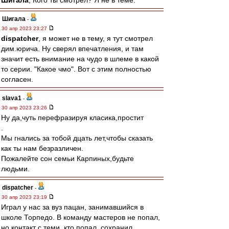
Шигала
, Кого ты смотрел? Я не в теме.
Шигала
-
30 апр 2023 23:27
dispatcher
, я может не в тему, я тут смотрел
дим.юрича. Ну сверял впечатления, и там
значит есть внимание на чудо в шлеме в какой
то серии. "Какое чмо". Вот с этим полностью
согласен.
slava1
-
30 апр 2023 23:26
Ну да,чуть перефразируя класика,простит
.
Мы гнались за тобой дцать лет,чтобы сказать
как ты нам безразличен.
Пожалейте сон семьи Карпиных,будьте
людьми.
dispatcher
-
30 апр 2023 23:19
Играл у нас за вуз пацан, занимавшийся в
школе Торпедо. В команду мастеров не попал,
но контакт с теми, кто попал, сохранил.