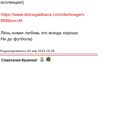
коллекцию)
https://www.dolcegabbana.com/dw/image/v ...
888&sm=fit
Лёнь,новая любовь это всегда хорошо.
Не до футбола)
Редактировалось 30 апр 2023 19:39
Спартачек-Казачек!
-
30 апр 2023 19:35
МосфОлд
, та я уже привык)))мне
пох.
авоська
, да.они убогие,забыли как
плевались от того что рсм сдавал игры
а теперь в себя поверили)))
recchi
-
30 апр 2023 19:25
Карелин,
про Тулузу не понял, открыл вики, там
написано, что в 1970-м основана. и кубок
сегодняшний - единственный.