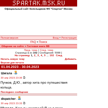
Официальный сайт болельщиков ФК "Спартак" Москва
Полная версия
Вход
•
Регистрация
FAQ
•
Поиск
Общение на сайте
Гостевая книга ВВ
»
Пред. тема
|
След. тема
Страница
1
из
102
[ Сообщений: 5088 ]
На страницу
1
,
2
,
3
,
4
,
5
...
102
След.
Начать новую тему
Добавить
Версия для печати
01.04.2023 - 30.04.2023
Шигала
-
30 апр 2023 23:36
Пучков, Д.Ю., автор хита про путешествия
кольца.
Последнее сообщение
dispatcher
-
30 апр 2023 23:33