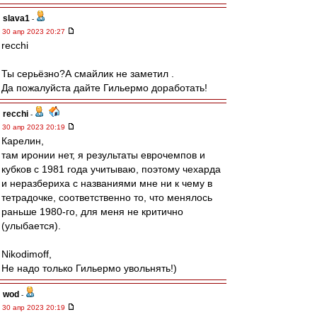
slava1
-
30 апр 2023 20:27
recchi
Ты серьёзно?А смайлик не заметил .
Да пожалуйста дайте Гильермо доработать!
recchi
-
30 апр 2023 20:19
Карелин,
там иронии нет, я результаты еврочемпов и
кубков с 1981 года учитываю, поэтому чехарда
и неразбериха с названиями мне ни к чему в
тетрадочке, соответственно то, что менялось
раньше 1980-го, для меня не критично
(улыбается).
Nikodimoff,
Не надо только Гильермо увольнять!)
wod
-
30 апр 2023 20:19