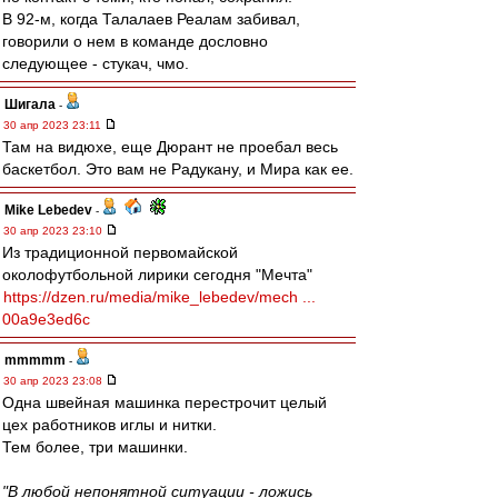
В 92-м, когда Талалаев Реалам забивал,
говорили о нем в команде дословно
следующее - стукач, чмо.
Шигала
-
30 апр 2023 23:11
Там на видюхе, еще Дюрант не проебал весь
баскетбол. Это вам не Радукану, и Мира как ее.
Mike Lebedev
-
30 апр 2023 23:10
Из традиционной первомайской
околофутбольной лирики сегодня "Мечта"
https://dzen.ru/media/mike_lebedev/mech ...
00a9e3ed6c
mmmmm
-
30 апр 2023 23:08
Одна швейная машинка перестрочит целый
цех работников иглы и нитки.
Тем более, три машинки.
"В любой непонятной ситуации - ложись