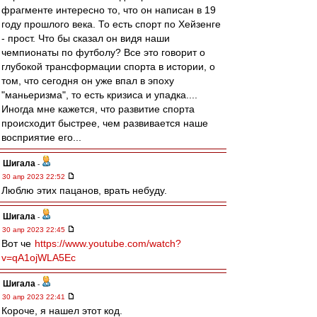
фрагменте интересно то, что он написан в 19
году прошлого века. То есть спорт по Хейзенге
- прост. Что бы сказал он видя наши
чемпионаты по футболу? Все это говорит о
глубокой трансформации спорта в истории, о
том, что сегодня он уже впал в эпоху
"маньеризма", то есть кризиса и упадка....
Иногда мне кажется, что развитие спорта
происходит быстрее, чем развивается наше
восприятие его...
Шигала
-
30 апр 2023 22:52
Люблю этих пацанов, врать небуду.
Шигала
-
30 апр 2023 22:45
Вот че
https://www.youtube.com/watch?
v=qA1ojWLA5Ec
Шигала
-
30 апр 2023 22:41
Короче, я нашел этот код.