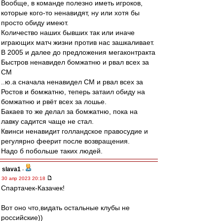
Вообще, в команде полезно иметь игроков,
которые кого-то ненавидят, ну или хотя бы
просто обиду имеют.
Количество наших бывших так или иначе
играющих матч жизни против нас зашкаливает.
В 2005 и далее до предложения мегаконтракта
Быстров ненавидел бомжатню и рвал всех за
СМ
..ю.а сначала ненавидел СМ и рвал всех за
Ростов и бомжатню, теперь затаил обиду на
бомжатню и рвёт всех за лошье.
Бакаев то же делал за бомжатню, пока на
лавку садится чаще не стал.
Квинси ненавидит голландское правосудие и
регулярно феерит после возвращения.
Надо б побольше таких людей.
slava1
-
30 апр 2023 20:18
Спартачек-Казачек!
Вот оно что,видать остальные клубы не
российские))