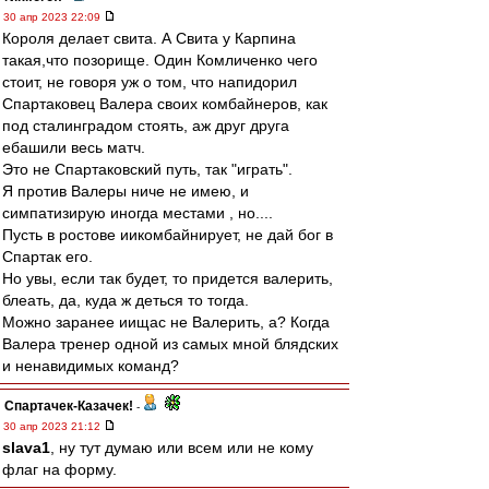
30 апр 2023 22:09
Короля делает свита. А Свита у Карпина
такая,что позорище. Один Комличенко чего
стоит, не говоря уж о том, что напидорил
Спартаковец Валера своих комбайнеров, как
под сталинградом стоять, аж друг друга
ебашили весь матч.
Это не Спартаковский путь, так "играть".
Я против Валеры ниче не имею, и
симпатизирую иногда местами , но....
Пусть в ростове иикомбайнирует, не дай бог в
Спартак его.
Но увы, если так будет, то придется валерить,
блеать, да, куда ж деться то тогда.
Можно заранее иищас не Валерить, а? Когда
Валера тренер одной из самых мной блядских
и ненавидимых команд?
Спартачек-Казачек!
-
30 апр 2023 21:12
slava1
, ну тут думаю или всем или не кому
флаг на форму.