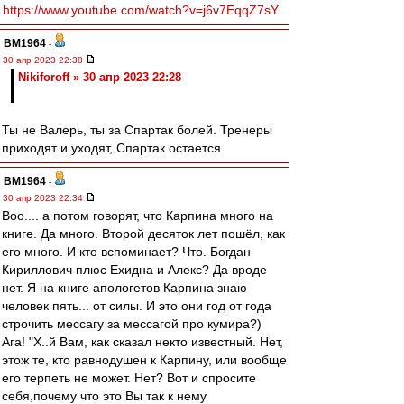
https://www.youtube.com/watch?v=j6v7EqqZ7sY
BM1964
-
30 апр 2023 22:38
Nikiforoff » 30 апр 2023 22:28
Ты не Валерь, ты за Спартак болей. Тренеры
приходят и уходят, Спартак остается
BM1964
-
30 апр 2023 22:34
Воо.... а потом говорят, что Карпина много на
книге. Да много. Второй десяток лет пошёл, как
его много. И кто вспоминает? Что. Богдан
Кириллович плюс Ехидна и Алекс? Да вроде
нет. Я на книге апологетов Карпина знаю
человек пять... от силы. И это они год от года
строчить мессагу за мессагой про кумира?)
Ага! "Х..й Вам, как сказал некто известный. Нет,
этож те, кто равнодушен к Карпину, или вообще
его терпеть не может. Нет? Вот и спросите
себя,почему что это Вы так к нему