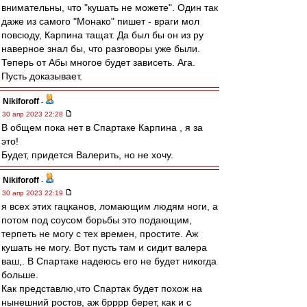
внимательны, что "кушать не можете". Один так
даже из самого "Монако" пишет - враги мол
повсюду, Карпина тащат. Да был бы он из ру
наверное знал бы, что разговоры уже были.
Теперь от Абы многое будет зависеть. Ага.
Пусть доказывает.
Nikiforoff
-
30 апр 2023 22:28
В общем пока нет в Спартаке Карпина , я за
это!
Будет, придется Валерить, но не хочу.
Nikiforoff
-
30 апр 2023 22:19
я всех этих гацканов, ломающим людям ноги, а
потом под соусом борьбы это подающим,
терпеть не могу с тех времен, простите. Аж
кушать не могу. Вот пусть там и сидит валера
ваш,. В Спартаке надеюсь его не будет никогда
больше.
Как представлю,что Спартак будет похож на
нынешний ростов, аж брррр берет, как и с