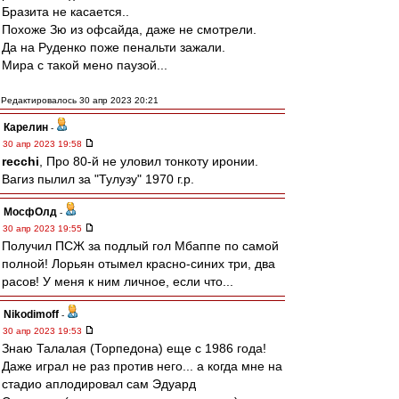
Бразита не касается..
Похоже Зю из офсайда, даже не смотрели.
Да на Руденко поже пенальти зажали.
Мира с такой мено паузой...
Редактировалось 30 апр 2023 20:21
Карелин
-
30 апр 2023 19:58
recchi
, Про 80-й не уловил тонкоту иронии.
Вагиз пылил за "Тулузу" 1970 г.р.
МосфОлд
-
30 апр 2023 19:55
Получил ПСЖ за подлый гол Мбаппе по самой
полной! Лорьян отымел красно-синих три, два
расов! У меня к ним личное, если что...
Nikodimoff
-
30 апр 2023 19:53
Знаю Талалая (Торпедона) еще с 1986 года!
Даже играл не раз против него... а когда мне на
стадио аплодировал сам Эдуард