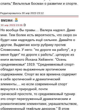
спать"
Вильгельм Босман о развитии и спорте.
Редактировалось 30 апр 2023 23:12
BM1964
-
30 апр 2023 23:06
Но вообще Вы правы.... Валера надоел. Даже
мне. Тем более есть вероятность, что скоро он
будет нам надоедать ещё сильнее. Давайте о
другом. Выдвигаю контр рубрику против
Словесника. У него: "по дороге на работу", а у
меня будет" по дороге с работы"..цитирую из
книги великого Йохана Хейзенге: "Осень
средневековья" 1919. "Средневековый спорт-
обладал ярко выраженным эротическим
содержанием. Спорт во все времена содержит
в себе эротический и драматический
элементы.... но если современный спорт
вернулся к природной, почти
греческой простоте, то средневековый турнир
это спорт перегруженный драматическим и
романтическим элементами, украшательством,
обремененный тяжёлым декором." В этом