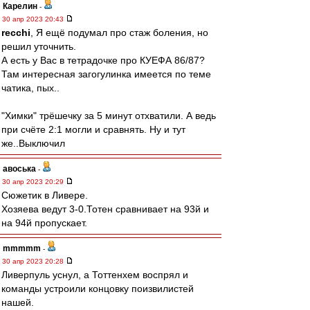
Карелин
-
30 апр 2023 20:43
recchi
, Я ещё подумал про стаж боления, но
решил уточнить.
А есть у Вас в тетрадочке про КУЕФА 86/87?
Там интересная загогулинка имеется по теме
чатика, пых..
"Химки" трёшечку за 5 минут отхватили. А ведь
при счёте 2:1 могли и сравнять. Ну и тут
же..Выключил
авоська
-
30 апр 2023 20:29
Сюжетик в Ливере.
Хозяева ведут 3-0.Тотен сравнивает на 93й и
на 94й пропускает.
mmmmm
-
30 апр 2023 20:28
Ливерпуль уснул, а Тоттенхем воспрял и
команды устроили концовку поизвилистей
нашей.