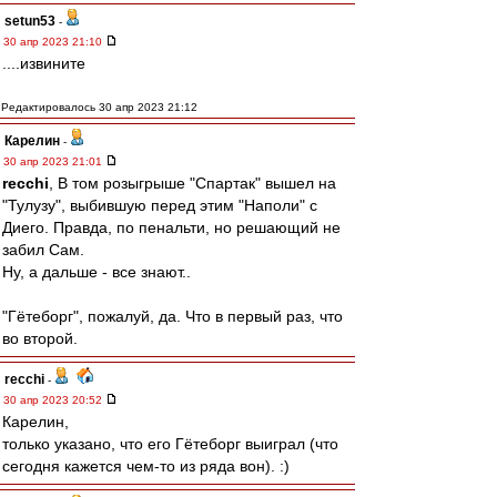
setun53
-
30 апр 2023 21:10
....извините
Редактировалось 30 апр 2023 21:12
Карелин
-
30 апр 2023 21:01
recchi
, В том розыгрыше "Спартак" вышел на
"Тулузу", выбившую перед этим "Наполи" с
Диего. Правда, по пенальти, но решающий не
забил Сам.
Ну, а дальше - все знают..
"Гётеборг", пожалуй, да. Что в первый раз, что
во второй.
recchi
-
30 апр 2023 20:52
Карелин,
только указано, что его Гётеборг выиграл (что
сегодня кажется чем-то из ряда вон). :)