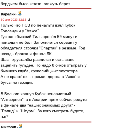
бердыем было кстати, аж жуть берет.
Карелин
-
30 апр 2023 22:12
Только что ПСВ по пенальти взял Кубок
Голландии у "Аякса".
Гус наш бывший Тиль провёл 59 минут и
пенальти не бил. Заполняется сервант у
обладателя строчки "Спартак" в резюме. Год
назад - бронза и финал ЛК.
Щас - хрусталём разжился и есть шанс
зацепить гульден. Но надо 8 очков отыграть у
бывшего клуба, кровопийцы-ксплутатора.
А не срастётся - прямая дорога в "Аякс" и
бутсы на гвоздик.
В Бельгии хапнул Кубок ненавистный
"Антверпен", а в Австрии прям сейчас режутся
в финале два "наших знакомых друга" -
"Рапид" и "Штурм". За кого смотреть будете,
гыг?
Nikiforoff
-