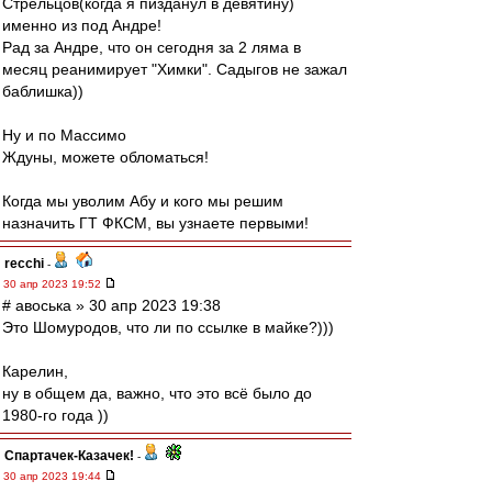
Стрельцов(когда я пизданул в девятину)
именно из под Андре!
Рад за Андре, что он сегодня за 2 ляма в
месяц реанимирует "Химки". Садыгов не зажал
баблишка))
Ну и по Массимо
Ждуны, можете обломаться!
Когда мы уволим Абу и кого мы решим
назначить ГТ ФКСМ, вы узнаете первыми!
recchi
-
30 апр 2023 19:52
# авоська » 30 апр 2023 19:38
Это Шомуродов, что ли по ссылке в майке?)))
Карелин,
ну в общем да, важно, что это всё было до
1980-го года ))
Спартачек-Казачек!
-
30 апр 2023 19:44