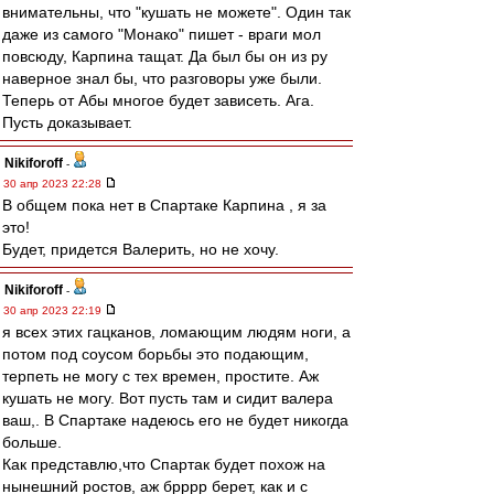
внимательны, что "кушать не можете". Один так
даже из самого "Монако" пишет - враги мол
повсюду, Карпина тащат. Да был бы он из ру
наверное знал бы, что разговоры уже были.
Теперь от Абы многое будет зависеть. Ага.
Пусть доказывает.
Nikiforoff
-
30 апр 2023 22:28
В общем пока нет в Спартаке Карпина , я за
это!
Будет, придется Валерить, но не хочу.
Nikiforoff
-
30 апр 2023 22:19
я всех этих гацканов, ломающим людям ноги, а
потом под соусом борьбы это подающим,
терпеть не могу с тех времен, простите. Аж
кушать не могу. Вот пусть там и сидит валера
ваш,. В Спартаке надеюсь его не будет никогда
больше.
Как представлю,что Спартак будет похож на
нынешний ростов, аж брррр берет, как и с