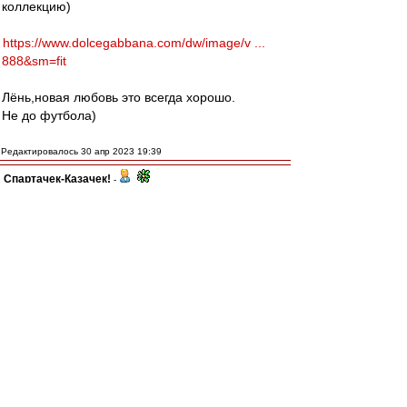
коллекцию)
https://www.dolcegabbana.com/dw/image/v ...
888&sm=fit
Лёнь,новая любовь это всегда хорошо.
Не до футбола)
Редактировалось 30 апр 2023 19:39
Спартачек-Казачек!
-
30 апр 2023 19:35
МосфОлд
, та я уже привык)))мне
пох.
авоська
, да.они убогие,забыли как
плевались от того что рсм сдавал игры
а теперь в себя поверили)))
recchi
-
30 апр 2023 19:25
Карелин,
про Тулузу не понял, открыл вики, там
написано, что в 1970-м основана. и кубок
сегодняшний - единственный.