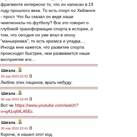
фрагменте интересно то, что он написан в 19
году прошлого века. То есть спорт по Хейзенге
- прост. Что бы сказал он видя наши
чемпионаты по футболу? Все это говорит о
глубокой трансформации спорта в истории, о
том, что сегодня он уже впал в эпоху
"маньеризма", то есть кризиса и упадка....
Иногда мне кажется, что развитие спорта
происходит быстрее, чем развивается наше
восприятие его...
Шигала
-
30 апр 2023 22:52
Люблю этих пацанов, врать небуду.
Шигала
-
30 апр 2023 22:45
Вот че
https://www.youtube.com/watch?
v=qA1ojWLA5Ec
Шигала
-
30 апр 2023 22:41
Короче, я нашел этот код.