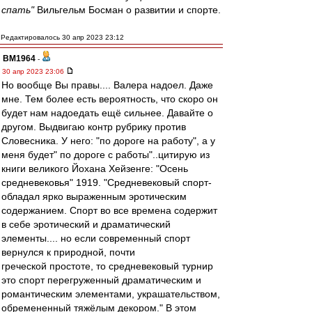
спать"
Вильгельм Босман о развитии и спорте.
Редактировалось 30 апр 2023 23:12
BM1964
-
30 апр 2023 23:06
Но вообще Вы правы.... Валера надоел. Даже
мне. Тем более есть вероятность, что скоро он
будет нам надоедать ещё сильнее. Давайте о
другом. Выдвигаю контр рубрику против
Словесника. У него: "по дороге на работу", а у
меня будет" по дороге с работы"..цитирую из
книги великого Йохана Хейзенге: "Осень
средневековья" 1919. "Средневековый спорт-
обладал ярко выраженным эротическим
содержанием. Спорт во все времена содержит
в себе эротический и драматический
элементы.... но если современный спорт
вернулся к природной, почти
греческой простоте, то средневековый турнир
это спорт перегруженный драматическим и
романтическим элементами, украшательством,
обремененный тяжёлым декором." В этом