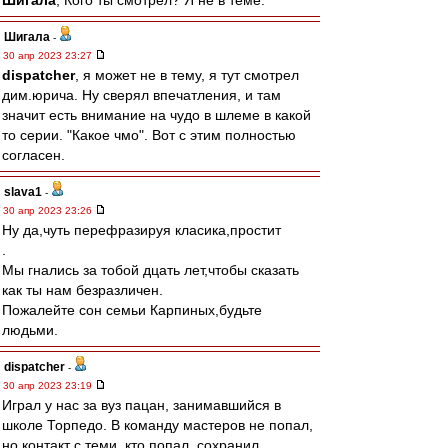
Шигала
, Кого ты смотрел? Я не в теме.
Шигала
-
30 апр 2023 23:27
dispatcher
, я может не в тему, я тут смотрел
дим.юрича. Ну сверял впечатления, и там
значит есть внимание на чудо в шлеме в какой
то серии. "Какое чмо". Вот с этим полностью
согласен.
slava1
-
30 апр 2023 23:26
Ну да,чуть перефразируя класика,простит
.
Мы гнались за тобой дцать лет,чтобы сказать
как ты нам безразличен.
Пожалейте сон семьи Карпиных,будьте
людьми.
dispatcher
-
30 апр 2023 23:19
Играл у нас за вуз пацан, занимавшийся в
школе Торпедо. В команду мастеров не попал,
но контакт с теми, кто попал, сохранил.