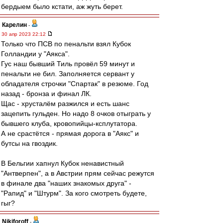
бердыем было кстати, аж жуть берет.
Карелин
-
30 апр 2023 22:12
Только что ПСВ по пенальти взял Кубок
Голландии у "Аякса".
Гус наш бывший Тиль провёл 59 минут и
пенальти не бил. Заполняется сервант у
обладателя строчки "Спартак" в резюме. Год
назад - бронза и финал ЛК.
Щас - хрусталём разжился и есть шанс
зацепить гульден. Но надо 8 очков отыграть у
бывшего клуба, кровопийцы-ксплутатора.
А не срастётся - прямая дорога в "Аякс" и
бутсы на гвоздик.
В Бельгии хапнул Кубок ненавистный
"Антверпен", а в Австрии прям сейчас режутся
в финале два "наших знакомых друга" -
"Рапид" и "Штурм". За кого смотреть будете,
гыг?
Nikiforoff
-