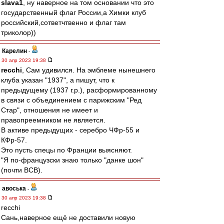
slava1
, ну наверное на том основании что это
государственный флаг России,а Химки клуб
российский,сответчтвенно и флаг там
триколор))
Карелин
-
30 апр 2023 19:38
recchi
, Сам удивился. На эмблеме нынешнего
клуба указан "1937", а пишут, что к
предыдущему (1937 г.р.), расформированному
в связи с объединением с парижским "Ред
Стар", отношения не имеет и
правопреемником не является.
В активе предыдущих - серебро ЧФр-55 и
КФр-57.
Это пусть спецы по Франции выясняют.
"Я по-французски знаю только "данке шон"
(почти ВСВ).
авоська
-
30 апр 2023 19:38
recchi
Сань,наверное ещё не доставили новую