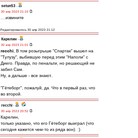
setun53
-
30 апр 2023 21:10
....извините
Редактировалось 30 апр 2023 21:12
Карелин
-
30 апр 2023 21:01
recchi
, В том розыгрыше "Спартак" вышел на
"Тулузу", выбившую перед этим "Наполи" с
Диего. Правда, по пенальти, но решающий не
забил Сам.
Ну, а дальше - все знают..
"Гётеборг", пожалуй, да. Что в первый раз, что
во второй.
recchi
-
30 апр 2023 20:52
Карелин,
только указано, что его Гётеборг выиграл (что
сегодня кажется чем-то из ряда вон). :)