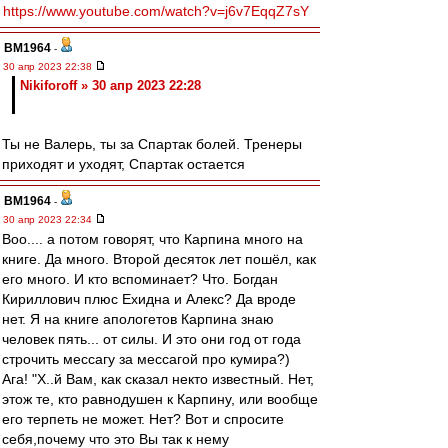
https://www.youtube.com/watch?v=j6v7EqqZ7sY
BM1964
-
30 апр 2023 22:38
Nikiforoff » 30 апр 2023 22:28
Ты не Валерь, ты за Спартак болей. Тренеры
приходят и уходят, Спартак остается
BM1964
-
30 апр 2023 22:34
Воо.... а потом говорят, что Карпина много на
книге. Да много. Второй десяток лет пошёл, как
его много. И кто вспоминает? Что. Богдан
Кириллович плюс Ехидна и Алекс? Да вроде
нет. Я на книге апологетов Карпина знаю
человек пять... от силы. И это они год от года
строчить мессагу за мессагой про кумира?)
Ага! "Х..й Вам, как сказал некто известный. Нет,
этож те, кто равнодушен к Карпину, или вообще
его терпеть не может. Нет? Вот и спросите
себя,почему что это Вы так к нему