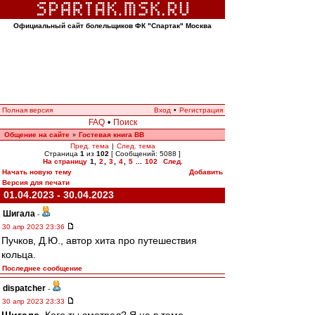
Официальный сайт болельщиков ФК "Спартак" Москва
Полная версия
Вход
•
Регистрация
FAQ
•
Поиск
Общение на сайте
Гостевая книга ВВ
»
Пред. тема
|
След. тема
Страница
1
из
102
[ Сообщений: 5088 ]
На страницу
1
,
2
,
3
,
4
,
5
...
102
След.
Начать новую тему
Добавить
Версия для печати
01.04.2023 - 30.04.2023
Шигала
-
30 апр 2023 23:36
Пучков, Д.Ю., автор хита про путешествия
кольца.
Последнее сообщение
dispatcher
-
30 апр 2023 23:33