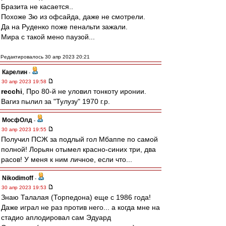
Бразита не касается..
Похоже Зю из офсайда, даже не смотрели.
Да на Руденко поже пенальти зажали.
Мира с такой мено паузой...
Редактировалось 30 апр 2023 20:21
Карелин
-
30 апр 2023 19:58
recchi
, Про 80-й не уловил тонкоту иронии.
Вагиз пылил за "Тулузу" 1970 г.р.
МосфОлд
-
30 апр 2023 19:55
Получил ПСЖ за подлый гол Мбаппе по самой
полной! Лорьян отымел красно-синих три, два
расов! У меня к ним личное, если что...
Nikodimoff
-
30 апр 2023 19:53
Знаю Талалая (Торпедона) еще с 1986 года!
Даже играл не раз против него... а когда мне на
стадио аплодировал сам Эдуард