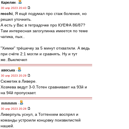
Карелин
-
30 апр 2023 20:43
recchi
, Я ещё подумал про стаж боления, но
решил уточнить.
А есть у Вас в тетрадочке про КУЕФА 86/87?
Там интересная загогулинка имеется по теме
чатика, пых..
"Химки" трёшечку за 5 минут отхватили. А ведь
при счёте 2:1 могли и сравнять. Ну и тут
же..Выключил
авоська
-
30 апр 2023 20:29
Сюжетик в Ливере.
Хозяева ведут 3-0.Тотен сравнивает на 93й и
на 94й пропускает.
mmmmm
-
30 апр 2023 20:28
Ливерпуль уснул, а Тоттенхем воспрял и
команды устроили концовку поизвилистей
нашей.