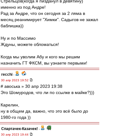
Стрельцов(когда я пизданул в девятину)
именно из под Андре!
Рад за Андре, что он сегодня за 2 ляма в
месяц реанимирует "Химки". Садыгов не зажал
баблишка))
Ну и по Массимо
Ждуны, можете обломаться!
Когда мы уволим Абу и кого мы решим
назначить ГТ ФКСМ, вы узнаете первыми!
recchi
-
30 апр 2023 19:52
# авоська » 30 апр 2023 19:38
Это Шомуродов, что ли по ссылке в майке?)))
Карелин,
ну в общем да, важно, что это всё было до
1980-го года ))
Спартачек-Казачек!
-
30 апр 2023 19:44