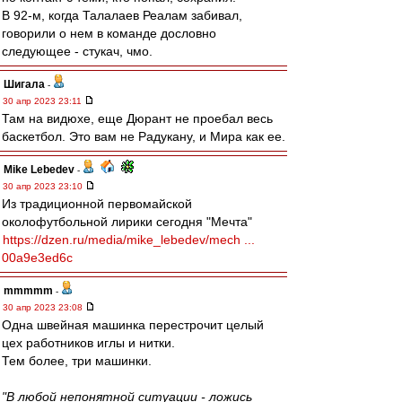
В 92-м, когда Талалаев Реалам забивал,
говорили о нем в команде дословно
следующее - стукач, чмо.
Шигала
-
30 апр 2023 23:11
Там на видюхе, еще Дюрант не проебал весь
баскетбол. Это вам не Радукану, и Мира как ее.
Mike Lebedev
-
30 апр 2023 23:10
Из традиционной первомайской
околофутбольной лирики сегодня "Мечта"
https://dzen.ru/media/mike_lebedev/mech ...
00a9e3ed6c
mmmmm
-
30 апр 2023 23:08
Одна швейная машинка перестрочит целый
цех работников иглы и нитки.
Тем более, три машинки.
"В любой непонятной ситуации - ложись