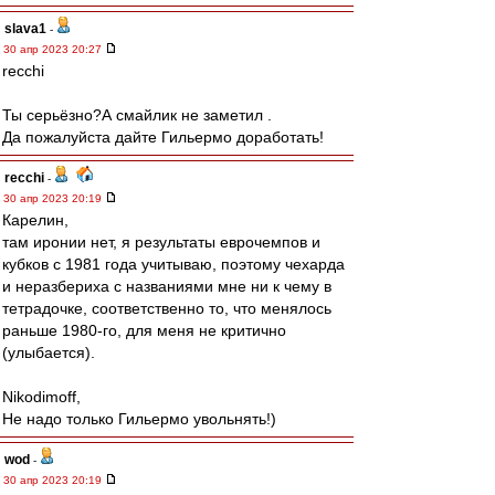
slava1
-
30 апр 2023 20:27
recchi
Ты серьёзно?А смайлик не заметил .
Да пожалуйста дайте Гильермо доработать!
recchi
-
30 апр 2023 20:19
Карелин,
там иронии нет, я результаты еврочемпов и
кубков с 1981 года учитываю, поэтому чехарда
и неразбериха с названиями мне ни к чему в
тетрадочке, соответственно то, что менялось
раньше 1980-го, для меня не критично
(улыбается).
Nikodimoff,
Не надо только Гильермо увольнять!)
wod
-
30 апр 2023 20:19