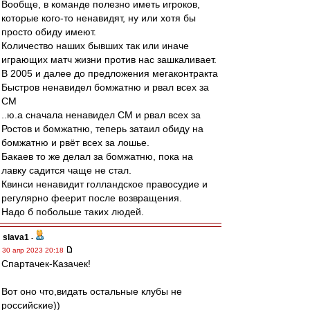
Вообще, в команде полезно иметь игроков,
которые кого-то ненавидят, ну или хотя бы
просто обиду имеют.
Количество наших бывших так или иначе
играющих матч жизни против нас зашкаливает.
В 2005 и далее до предложения мегаконтракта
Быстров ненавидел бомжатню и рвал всех за
СМ
..ю.а сначала ненавидел СМ и рвал всех за
Ростов и бомжатню, теперь затаил обиду на
бомжатню и рвёт всех за лошье.
Бакаев то же делал за бомжатню, пока на
лавку садится чаще не стал.
Квинси ненавидит голландское правосудие и
регулярно феерит после возвращения.
Надо б побольше таких людей.
slava1
-
30 апр 2023 20:18
Спартачек-Казачек!
Вот оно что,видать остальные клубы не
российские))