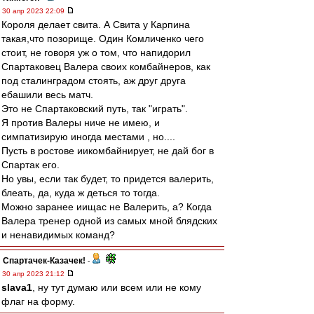
30 апр 2023 22:09
Короля делает свита. А Свита у Карпина
такая,что позорище. Один Комличенко чего
стоит, не говоря уж о том, что напидорил
Спартаковец Валера своих комбайнеров, как
под сталинградом стоять, аж друг друга
ебашили весь матч.
Это не Спартаковский путь, так "играть".
Я против Валеры ниче не имею, и
симпатизирую иногда местами , но....
Пусть в ростове иикомбайнирует, не дай бог в
Спартак его.
Но увы, если так будет, то придется валерить,
блеать, да, куда ж деться то тогда.
Можно заранее иищас не Валерить, а? Когда
Валера тренер одной из самых мной блядских
и ненавидимых команд?
Спартачек-Казачек!
-
30 апр 2023 21:12
slava1
, ну тут думаю или всем или не кому
флаг на форму.