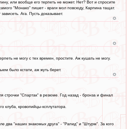
арпину, или вообще его терпеть не может. Нет? Вот и спросите
 самого "Монако" пишет - враги мол повсюду, Карпина тащат.
зависеть. Ага. Пусть доказывает.
петь не могу с тех времен, простите. Аж кушать не могу.
ыем было кстати, аж жуть берет.
я строчки "Спартак" в резюме. Год назад - бронза и финал
го клуба, кровопийцы-ксплутатора.
е два "наших знакомых друга" - "Рапид" и "Штурм". За кого