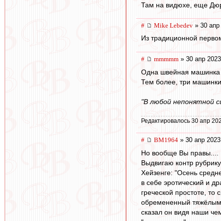
Там на видюхе, еще Дюр
#
Mike Lebedev
» 30 апр
Из традиционной перво
#
mmmmm
» 30 апр 2023
Одна швейная машинка п
Тем более, три машинки
"В любой непонятной с
Редактировалось 30 апр 202
#
BM1964
» 30 апр 2023
Но вообще Вы правы....
Выдвигаю контр рубрику 
Хейзенге: "Осень средн
в себе эротический и д
греческой простоте, то
обремененный тяжёлым де
сказал он видя наши чем