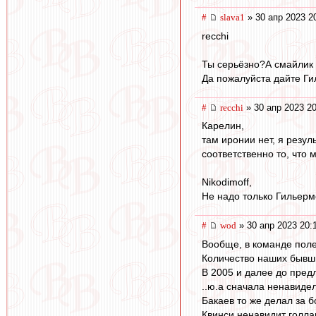
#
slava1
» 30 апр 2023 2
recchi
Ты серьёзно?А смайлик 
Да пожалуйста дайте Ги
#
recchi
» 30 апр 2023 20
Карелин,
там иронии нет, я резул
соответственно то, что 
Nikodimoff,
Не надо только Гильерм
#
wod
» 30 апр 2023 20:
Вообще, в команде полез
Количество наших бывши
В 2005 и далее до пред
..ю.а сначала ненавидел
Бакаев то же делал за б
Квинси ненавидит голла