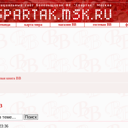
оманда
карта мира
магазин ВВ
гостевая ВВ
ф
вая книга ВВ
23
23:36