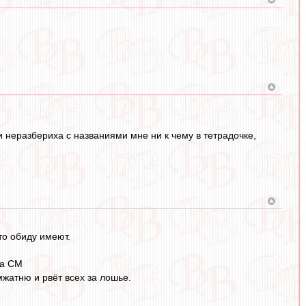
и неразбериха с названиями мне ни к чему в тетрадочке,
то обиду имеют.
за СМ
мжатню и рвёт всех за лошье.