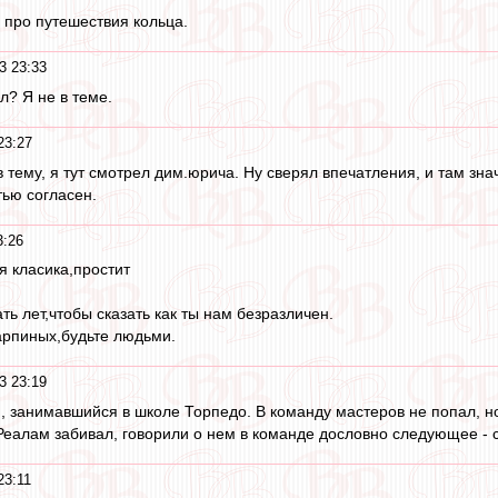
а про путешествия кольца.
3 23:33
л? Я не в теме.
23:27
 в тему, я тут смотрел дим.юрича. Ну сверял впечатления, и там зна
тью согласен.
3:26
я класика,простит
ть лет,чтобы сказать как ты нам безразличен.
арпиных,будьте людьми.
3 23:19
н, занимавшийся в школе Торпедо. В команду мастеров не попал, но 
Реалам забивал, говорили о нем в команде дословно следующее - с
23:11