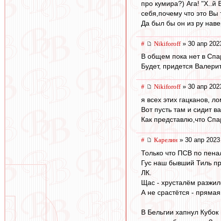
про кумира?) Ага! "Х..й
себя,почему что это Вы 
Да был бы он из ру наве
#
Nikiforoff
» 30 апр 202
В общем пока нет в Спар
Будет, придется Валерит
#
Nikiforoff
» 30 апр 202
я всех этих гацканов, 
Вот пусть там и сидит в
Как представлю,что Спар
#
Карелин
» 30 апр 2023
Только что ПСВ по пенал
Гус наш бывший Тиль пр
ЛК.
Щас - хрусталём разжилс
А не срастётся - прямая 
В Бельгии хапнул Кубок 