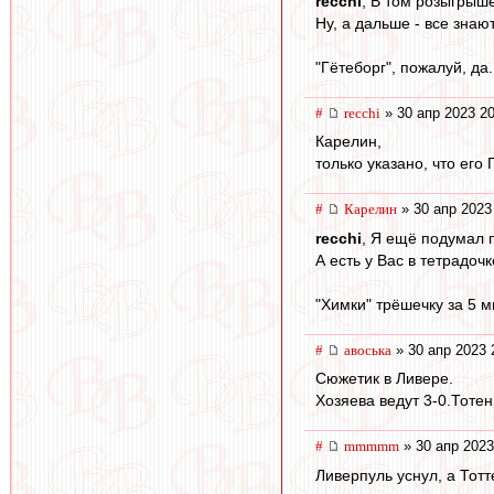
recchi
, В том розыгрыш
Ну, а дальше - все знают
"Гётеборг", пожалуй, да.
#
recchi
» 30 апр 2023 20
Карелин,
только указано, что его 
#
Карелин
» 30 апр 2023
recchi
, Я ещё подумал 
А есть у Вас в тетрадоч
"Химки" трёшечку за 5 м
#
авоська
» 30 апр 2023 
Сюжетик в Ливере.
Хозяева ведут 3-0.Тотен
#
mmmmm
» 30 апр 2023
Ливерпуль уснул, а Тот