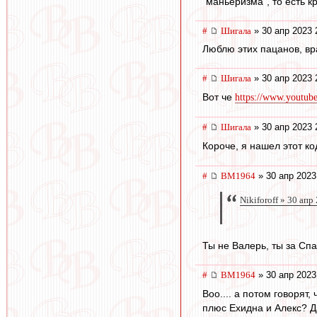
"маньеризма", то есть к
#
Шигала
» 30 апр 2023 
Люблю этих пацанов, вр
#
Шигала
» 30 апр 2023 
Вот че
https://www.youtu
#
Шигала
» 30 апр 2023 
Короче, я нашел этот ко
#
BM1964
» 30 апр 2023
Nikiforoff » 30 апр
Ты не Валерь, ты за Спа
#
BM1964
» 30 апр 2023
Воо.... а потом говорят
плюс Ехидна и Алекс? Да