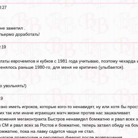
0:27
не заметил .
льермо доработать!
:19
ьтаты еврочемпов и кубков с 1981 года учитываю, поэтому чехарда 
менялось раньше 1980-го, для меня не критично (улыбается).
о увольнять!)
19
но иметь игроков, которые кого-то ненавидят, ну или хотя бы прос
х так или иначе играющих матч жизни против нас зашкаливает.
ложения мегаконтракта Быстров ненавидел бомжатню и рвал всех 
 СМ и рвал всех за Ростов и бомжатню, теперь затаил обиду на бо
омжатню, пока на лавку садится чаще не стал.
ндское правосудие и регулярно феерит после возвращения.