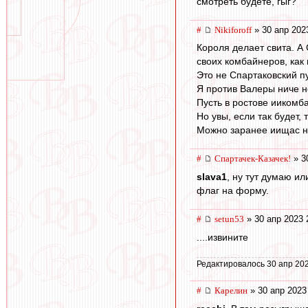
смотреть будете, гыг?
#
Nikiforoff
» 30 апр 202
Короля делает свита. А 
своих комбайнеров, как 
Это не Спартаковский пут
Я против Валеры ниче не
Пусть в ростове иикомба
Но увы, если так будет, 
Можно заранее иищас не
#
Спартачек-Казачек!
» 3
slava1
, ну тут думаю ил
флаг на форму.
#
setun53
» 30 апр 2023 
....извините
Редактировалось 30 апр 202
#
Карелин
» 30 апр 2023