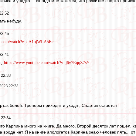
ризиса и упадка.... Иногда мне кажется, что развитие спорта проис
22:52
ать небуду.
22:45
be.com/watch?v=qA1ojWLA5Ec
22:41
д.
https://www.youtube.com/watch?v=j6v7EqqZ7sY
 22:38
 2023 22:28
ртак болей. Тренеры приходят и уходят, Спартак остается
 22:34
, что Карпина много на книге. Да много. Второй десяток лет пошёл, 
 вроде нет. Я на книге апологетов Карпина знаю человек пять... от 