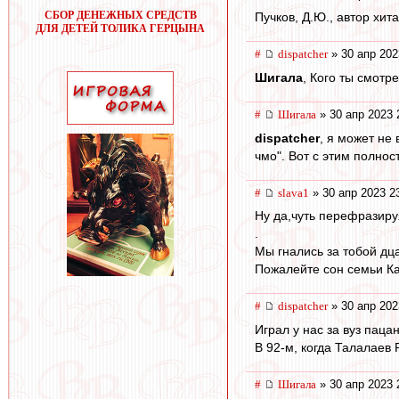
СБОР ДЕНЕЖНЫХ СРЕДСТВ
Пучков, Д.Ю., автор хит
ДЛЯ ДЕТЕЙ ТОЛИКА ГЕРЦЫНА
#
dispatcher
» 30 апр 202
Шигала
, Кого ты смотре
#
Шигала
» 30 апр 2023 
dispatcher
, я может не
чмо". Вот с этим полнос
#
slava1
» 30 апр 2023 2
Ну да,чуть перефразиру
.
Мы гнались за тобой дца
Пожалейте сон семьи К
#
dispatcher
» 30 апр 202
Играл у нас за вуз паца
В 92-м, когда Талалаев 
#
Шигала
» 30 апр 2023 