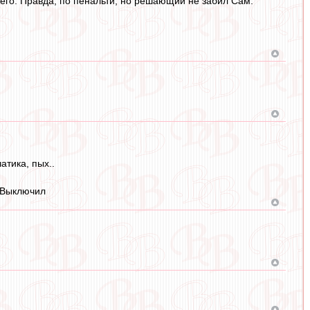
иего. Правда, по пенальти, но решающий не забил Сам.
атика, пых..
..Выключил