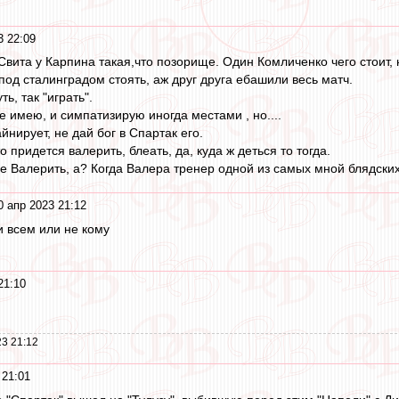
3 22:09
Свита у Карпина такая,что позорище. Один Комличенко чего стоит,
под сталинградом стоять, аж друг друга ебашили весь матч.
ь, так "играть".
 имею, и симпатизирую иногда местами , но....
йнирует, не дай бог в Спартак его.
то придется валерить, блеать, да, куда ж деться то тогда.
 Валерить, а? Когда Валера тренер одной из самых мной блядски
0 апр 2023 21:12
и всем или не кому
21:10
3 21:12
 21:01