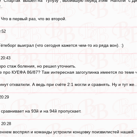
е "Спартак" вышел на "Тулузу", выбившую перед этим "Наполи" с Д
..
 Что в первый раз, что во второй.
:52
Гётеборг выиграл (что сегодня кажется чем-то из ряда вон). :)
 20:43
про стаж боления, но решил уточнить.
ке про КУЕФА 86/87? Там интересная загогулинка имеется по теме ч
инут отхватили. А ведь при счёте 2:1 могли и сравнять. Ну и тут же
20:29
 сравнивает на 93й и на 94й пропускает.
 20:28
тенхем воспрял и команды устроили концовку поизвилистей нашей.