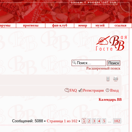
орумы
прогнозы
фан-клуб
юмор
музей
ссылки
Расширенный поиск
FAQ
Регистрация
Вход
Календарь ВВ
1
Сообщений: 5088 •
Страница
1
из
102
•
2
3
4
5
...
102