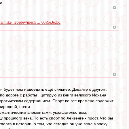
е.
dia/mike_lebedev/mech ... 00a9e3ed6c
он будет нам надоедать ещё сильнее. Давайте о другом.
 по дороге с работы"..цитирую из книги великого Йохана
 эротическим содержанием. Спорт во все времена содержит
риродной, почти
романтическим элементами, украшательством,
прошлого века. То есть спорт по Хейзенге - прост. Что бы
орта в истории, о том, что сегодня он уже впал в эпоху