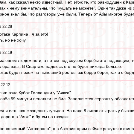
 Вам, как сказал некто известный. Нет, этож те, кто равнодушен к К
так к нему внимательны, что "кушать не можете". Один так даже из
рное знал бы, что разговоры уже были. Теперь от Абы многое будет 
3 22:28
таке Карпина , я за это!
ь, но не хочу.
3 22:19
ломающим людям ноги, а потом под соусом борьбы это подающим, тер
алера ваш,. В Спартаке надеюсь его не будет никогда больше.
так будет похож на нынешний ростов, аж брррр берет, как и с берд
 22:12
ьти взял Кубок Голландии у "Аякса".
овёл 59 минут и пенальти не бил. Заполняется сервант у обладател
я и есть шанс зацепить гульден. Но надо 8 очков отыграть у бывше
дорога в "Аякс" и бутсы на гвоздик.
ненавистный "Антверпен", а в Австрии прям сейчас режутся в финал