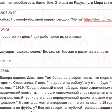
ант не проебал весь баскетбол. Это вам не Радукану, и Мира как е
 2023 23:10
майской околофутбольной лирики сегодня "Мечта"
https://dzen.ru/me
 23:08
ерестрочит целый цех работников иглы и нитки.
.
итуации - ложись спать"
Вильгельм Босман о развитии и спорте.
3 23:12
 23:06
 Валера надоел. Даже мне. Тем более есть вероятность, что скоро 
против Словесника. У него: "по дороге на работу", а у меня будет"
евековья" 1919. "Средневековый спорт- обладал ярко выраженным
раматический элементы.... но если современный спорт вернулся к п
 средневековый турнир это спорт перегруженный драматическим и 
кором." В этом фрагменте интересно то, что он написан в 19 году 
пионаты по футболу? Все это говорит о глубокой трансформации сп