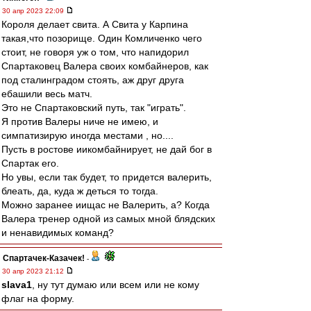
30 апр 2023 22:09
Короля делает свита. А Свита у Карпина
такая,что позорище. Один Комличенко чего
стоит, не говоря уж о том, что напидорил
Спартаковец Валера своих комбайнеров, как
под сталинградом стоять, аж друг друга
ебашили весь матч.
Это не Спартаковский путь, так "играть".
Я против Валеры ниче не имею, и
симпатизирую иногда местами , но....
Пусть в ростове иикомбайнирует, не дай бог в
Спартак его.
Но увы, если так будет, то придется валерить,
блеать, да, куда ж деться то тогда.
Можно заранее иищас не Валерить, а? Когда
Валера тренер одной из самых мной блядских
и ненавидимых команд?
Спартачек-Казачек!
-
30 апр 2023 21:12
slava1
, ну тут думаю или всем или не кому
флаг на форму.