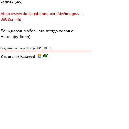
коллекцию)
https://www.dolcegabbana.com/dw/image/v ...
888&sm=fit
Лёнь,новая любовь это всегда хорошо.
Не до футбола)
Редактировалось 30 апр 2023 19:39
Спартачек-Казачек!
-
30 апр 2023 19:35
МосфОлд
, та я уже привык)))мне
пох.
авоська
, да.они убогие,забыли как
плевались от того что рсм сдавал игры
а теперь в себя поверили)))
recchi
-
30 апр 2023 19:25
Карелин,
про Тулузу не понял, открыл вики, там
написано, что в 1970-м основана. и кубок
сегодняшний - единственный.