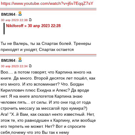
https://www.youtube.com/watch?v=j6v7EqqZ7sY
BM1964
-
30 апр 2023 22:38
Nikiforoff » 30 апр 2023 22:28
Ты не Валерь, ты за Спартак болей. Тренеры
приходят и уходят, Спартак остается
BM1964
-
30 апр 2023 22:34
Воо.... а потом говорят, что Карпина много на
книге. Да много. Второй десяток лет пошёл, как
его много. И кто вспоминает? Что. Богдан
Кириллович плюс Ехидна и Алекс? Да вроде
нет. Я на книге апологетов Карпина знаю
человек пять... от силы. И это они год от года
строчить мессагу за мессагой про кумира?)
Ага! "Х..й Вам, как сказал некто известный. Нет,
этож те, кто равнодушен к Карпину, или вообще
его терпеть не может. Нет? Вот и спросите
себя,почему что это Вы так к нему