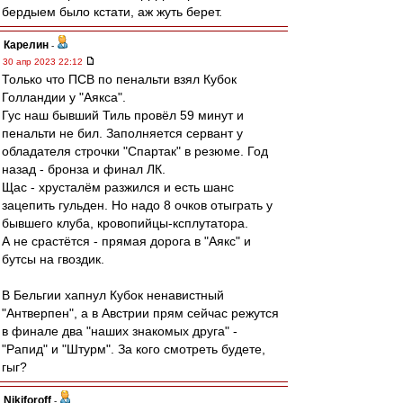
бердыем было кстати, аж жуть берет.
Карелин
-
30 апр 2023 22:12
Только что ПСВ по пенальти взял Кубок
Голландии у "Аякса".
Гус наш бывший Тиль провёл 59 минут и
пенальти не бил. Заполняется сервант у
обладателя строчки "Спартак" в резюме. Год
назад - бронза и финал ЛК.
Щас - хрусталём разжился и есть шанс
зацепить гульден. Но надо 8 очков отыграть у
бывшего клуба, кровопийцы-ксплутатора.
А не срастётся - прямая дорога в "Аякс" и
бутсы на гвоздик.
В Бельгии хапнул Кубок ненавистный
"Антверпен", а в Австрии прям сейчас режутся
в финале два "наших знакомых друга" -
"Рапид" и "Штурм". За кого смотреть будете,
гыг?
Nikiforoff
-