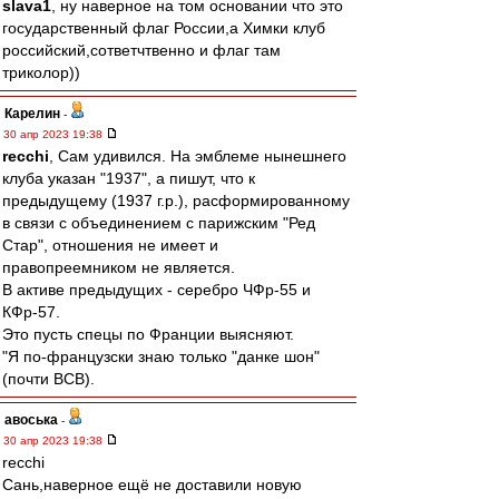
slava1
, ну наверное на том основании что это
государственный флаг России,а Химки клуб
российский,сответчтвенно и флаг там
триколор))
Карелин
-
30 апр 2023 19:38
recchi
, Сам удивился. На эмблеме нынешнего
клуба указан "1937", а пишут, что к
предыдущему (1937 г.р.), расформированному
в связи с объединением с парижским "Ред
Стар", отношения не имеет и
правопреемником не является.
В активе предыдущих - серебро ЧФр-55 и
КФр-57.
Это пусть спецы по Франции выясняют.
"Я по-французски знаю только "данке шон"
(почти ВСВ).
авоська
-
30 апр 2023 19:38
recchi
Сань,наверное ещё не доставили новую