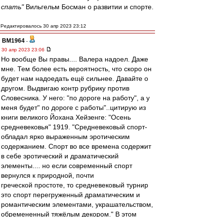
спать"
Вильгельм Босман о развитии и спорте.
Редактировалось 30 апр 2023 23:12
BM1964
-
30 апр 2023 23:06
Но вообще Вы правы.... Валера надоел. Даже
мне. Тем более есть вероятность, что скоро он
будет нам надоедать ещё сильнее. Давайте о
другом. Выдвигаю контр рубрику против
Словесника. У него: "по дороге на работу", а у
меня будет" по дороге с работы"..цитирую из
книги великого Йохана Хейзенге: "Осень
средневековья" 1919. "Средневековый спорт-
обладал ярко выраженным эротическим
содержанием. Спорт во все времена содержит
в себе эротический и драматический
элементы.... но если современный спорт
вернулся к природной, почти
греческой простоте, то средневековый турнир
это спорт перегруженный драматическим и
романтическим элементами, украшательством,
обремененный тяжёлым декором." В этом