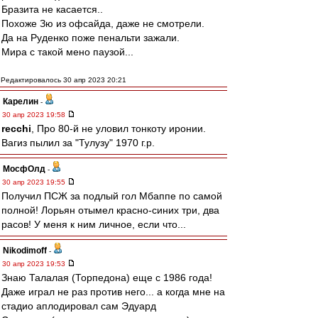
Бразита не касается..
Похоже Зю из офсайда, даже не смотрели.
Да на Руденко поже пенальти зажали.
Мира с такой мено паузой...
Редактировалось 30 апр 2023 20:21
Карелин
-
30 апр 2023 19:58
recchi
, Про 80-й не уловил тонкоту иронии.
Вагиз пылил за "Тулузу" 1970 г.р.
МосфОлд
-
30 апр 2023 19:55
Получил ПСЖ за подлый гол Мбаппе по самой
полной! Лорьян отымел красно-синих три, два
расов! У меня к ним личное, если что...
Nikodimoff
-
30 апр 2023 19:53
Знаю Талалая (Торпедона) еще с 1986 года!
Даже играл не раз против него... а когда мне на
стадио аплодировал сам Эдуард