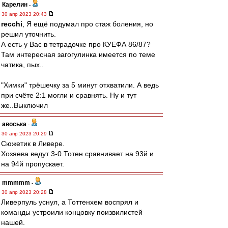
Карелин
-
30 апр 2023 20:43
recchi
, Я ещё подумал про стаж боления, но
решил уточнить.
А есть у Вас в тетрадочке про КУЕФА 86/87?
Там интересная загогулинка имеется по теме
чатика, пых..
"Химки" трёшечку за 5 минут отхватили. А ведь
при счёте 2:1 могли и сравнять. Ну и тут
же..Выключил
авоська
-
30 апр 2023 20:29
Сюжетик в Ливере.
Хозяева ведут 3-0.Тотен сравнивает на 93й и
на 94й пропускает.
mmmmm
-
30 апр 2023 20:28
Ливерпуль уснул, а Тоттенхем воспрял и
команды устроили концовку поизвилистей
нашей.