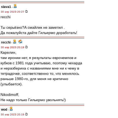
slava1
-
30 апр 2023 20:27
recchi
Ты серьёзно?А смайлик не заметил .
Да пожалуйста дайте Гильермо доработать!
recchi
-
30 апр 2023 20:19
Карелин,
там иронии нет, я результаты еврочемпов и
кубков с 1981 года учитываю, поэтому чехарда
и неразбериха с названиями мне ни к чему в
тетрадочке, соответственно то, что менялось
раньше 1980-го, для меня не критично
(улыбается).
Nikodimoff,
Не надо только Гильермо увольнять!)
wod
-
30 апр 2023 20:19