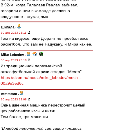
В 92-м, когда Талалаев Реалам забивал,
говорили о нем в команде дословно
следующее - стукач, чмо.
Шигала
-
30 апр 2023 23:11
Там на видюхе, еще Дюрант не проебал весь
баскетбол. Это вам не Радукану, и Мира как ее.
Mike Lebedev
-
30 апр 2023 23:10
Из традиционной первомайской
околофутбольной лирики сегодня "Мечта"
https://dzen.ru/media/mike_lebedev/mech ...
00a9e3ed6c
mmmmm
-
30 апр 2023 23:08
Одна швейная машинка перестрочит целый
цех работников иглы и нитки.
Тем более, три машинки.
"В любой непонятной ситуации - ложись