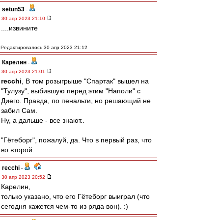
setun53
-
30 апр 2023 21:10
....извините
Редактировалось 30 апр 2023 21:12
Карелин
-
30 апр 2023 21:01
recchi
, В том розыгрыше "Спартак" вышел на
"Тулузу", выбившую перед этим "Наполи" с
Диего. Правда, по пенальти, но решающий не
забил Сам.
Ну, а дальше - все знают..
"Гётеборг", пожалуй, да. Что в первый раз, что
во второй.
recchi
-
30 апр 2023 20:52
Карелин,
только указано, что его Гётеборг выиграл (что
сегодня кажется чем-то из ряда вон). :)