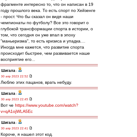
фрагменте интересно то, что он написан в 19
году прошлого века. То есть спорт по Хейзенге
- прост. Что бы сказал он видя наши
чемпионаты по футболу? Все это говорит о
глубокой трансформации спорта в истории, о
том, что сегодня он уже впал в эпоху
"маньеризма", то есть кризиса и упадка....
Иногда мне кажется, что развитие спорта
происходит быстрее, чем развивается наше
восприятие его...
Шигала
-
30 апр 2023 22:52
Люблю этих пацанов, врать небуду.
Шигала
-
30 апр 2023 22:45
Вот че
https://www.youtube.com/watch?
v=qA1ojWLA5Ec
Шигала
-
30 апр 2023 22:41
Короче, я нашел этот код.