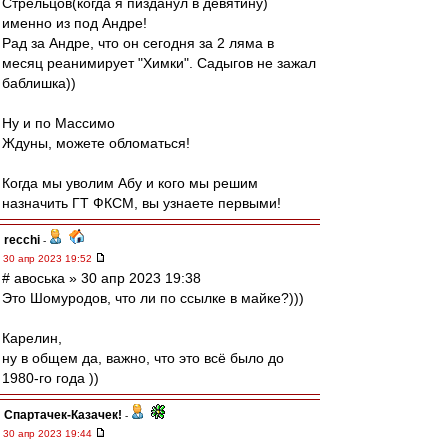
Стрельцов(когда я пизданул в девятину)
именно из под Андре!
Рад за Андре, что он сегодня за 2 ляма в
месяц реанимирует "Химки". Садыгов не зажал
баблишка))
Ну и по Массимо
Ждуны, можете обломаться!
Когда мы уволим Абу и кого мы решим
назначить ГТ ФКСМ, вы узнаете первыми!
recchi
-
30 апр 2023 19:52
# авоська » 30 апр 2023 19:38
Это Шомуродов, что ли по ссылке в майке?)))
Карелин,
ну в общем да, важно, что это всё было до
1980-го года ))
Спартачек-Казачек!
-
30 апр 2023 19:44