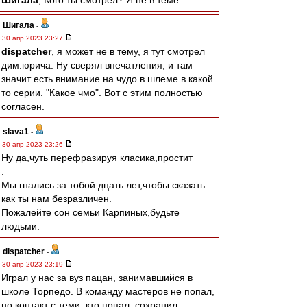
Шигала
, Кого ты смотрел? Я не в теме.
Шигала
-
30 апр 2023 23:27
dispatcher
, я может не в тему, я тут смотрел
дим.юрича. Ну сверял впечатления, и там
значит есть внимание на чудо в шлеме в какой
то серии. "Какое чмо". Вот с этим полностью
согласен.
slava1
-
30 апр 2023 23:26
Ну да,чуть перефразируя класика,простит
.
Мы гнались за тобой дцать лет,чтобы сказать
как ты нам безразличен.
Пожалейте сон семьи Карпиных,будьте
людьми.
dispatcher
-
30 апр 2023 23:19
Играл у нас за вуз пацан, занимавшийся в
школе Торпедо. В команду мастеров не попал,
но контакт с теми, кто попал, сохранил.