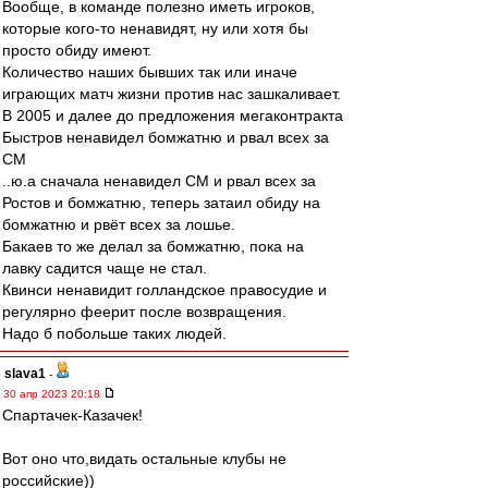
Вообще, в команде полезно иметь игроков,
которые кого-то ненавидят, ну или хотя бы
просто обиду имеют.
Количество наших бывших так или иначе
играющих матч жизни против нас зашкаливает.
В 2005 и далее до предложения мегаконтракта
Быстров ненавидел бомжатню и рвал всех за
СМ
..ю.а сначала ненавидел СМ и рвал всех за
Ростов и бомжатню, теперь затаил обиду на
бомжатню и рвёт всех за лошье.
Бакаев то же делал за бомжатню, пока на
лавку садится чаще не стал.
Квинси ненавидит голландское правосудие и
регулярно феерит после возвращения.
Надо б побольше таких людей.
slava1
-
30 апр 2023 20:18
Спартачек-Казачек!
Вот оно что,видать остальные клубы не
российские))