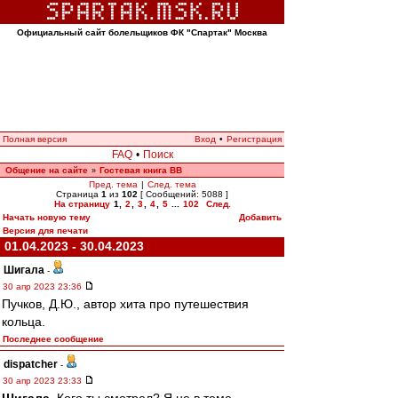
Официальный сайт болельщиков ФК "Спартак" Москва
Полная версия
Вход
•
Регистрация
FAQ
•
Поиск
Общение на сайте
Гостевая книга ВВ
»
Пред. тема
|
След. тема
Страница
1
из
102
[ Сообщений: 5088 ]
На страницу
1
,
2
,
3
,
4
,
5
...
102
След.
Начать новую тему
Добавить
Версия для печати
01.04.2023 - 30.04.2023
Шигала
-
30 апр 2023 23:36
Пучков, Д.Ю., автор хита про путешествия
кольца.
Последнее сообщение
dispatcher
-
30 апр 2023 23:33