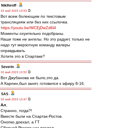
Nikiforoff
-
02 май 2023 13:53
Вот всем болеющим по текстовым
трансляциям или без них ссылочка.
https://youtu.be/WCEjDwZd6l4
Моменты охуительно подобраны.
Наши тоже не ангелы. Но это радует, только не
надо тут мерзотную команду валеры
оправдывать.
Хотите это в Спартаке?
Severin
-
02 май 2023 13:52
Вот Джубанова не было,это да.
А Карпин,был занят, готовился к эфиру 8-16.
SAS
-
02 май 2023 13:47
Ал
,
Странно, тогда?!
Вместе были на Спартак-Ростов.
Онопко доехал, а ГТ
Сборной России нах послал