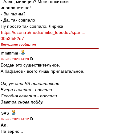
- Алло, милиция? Меня похитили
инопланетяне!
- Вы пьяны?
- Да, так совпало
Ну просто так совпало. Лирика
https://dzen.ru/media/mike_lebedev/spar ...
00b3fb52d7
Последнее сообщение
mmmmm
-
02 май 2023 14:28
Богдан это существительное.
А Кафанов - всего лишь прилагательное.
Ох, уж эта ВВ прааативная.
Вчера валерил - послали.
Сегодня валерил - послали.
Завтра снова пойду.
SAS
-
02 май 2023 14:12
Ал
,
Не верно...