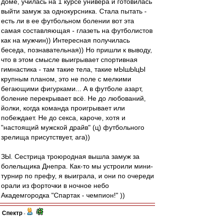
доме, училась на 1 курсе универа и готовилась
выйти замуж за однокурсника. Стала пытать -
есть ли в ее футбольном болении вот эта
самая составляющая - глазеть на футболистов
как на мужчин)) Интересная получилась
беседа, познавательная)) Но пришли к выводу,
что в этом смысле выигрывает спортивная
гимнастика - там такие тела, такие мЫшЫцЫ
крупным планом, это не поле с мелкими
бегающими фигурками... А в футболе азарт,
боление перекрывает всё. Не до любований,
йолки, когда команда проигрывает или
побеждает. Не до секса, кароче, хотя и
"настоящий мужской драйв" (ц) футбольного
зрелища присутствует, ага))
ЗЫ. Сестрица троюродная вышла замуж за
болельщика Днепра. Как-то мы устроили мини-
турнир по префу, я выиграла, и они по очереди
орали из форточки в ночное небо
Академгородка "Спартак - чемпион!" ))
Спектр
-