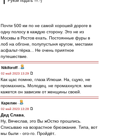
"Рукой подать"!!!:-)
Почти 500 км по не самой хорошей дороге в
одну полосу в каждую сторону. Это не из
Москвы в Ростов ехать. Постоянные фуры в
лоб на обгоне, полупустыня кругом, местами
асфальт-тёрка... Не очень приятное
путешествие.
Nikiforoff
-
02 май 2023 13:29
Как щас помню, глаза Илюши. На, сцуко, не
промахнись. Молодец. не промахнулся. мне
кажется он зависим от женщины своей.
Карелин
-
02 май 2023 13:28
Дед Слава
,
Ну, Вячеслав, это Вы жОстко прошлись.
Списываю на возрастное брюзжание. Типа, вот
мы были - ого-го. Пройдёт..