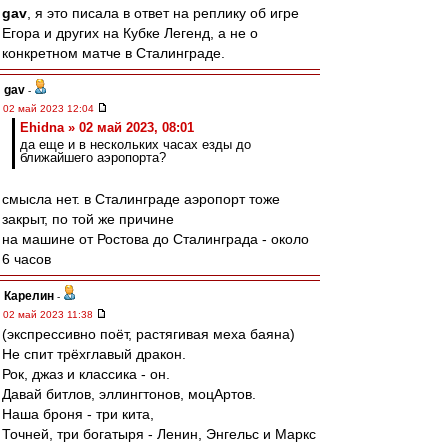
gav
, я это писала в ответ на реплику об игре
Егора и других на Кубке Легенд, а не о
конкретном матче в Сталинграде.
gav
-
02 май 2023 12:04
Ehidna » 02 май 2023, 08:01
да еще и в нескольких часах езды до
ближайшего аэропорта?
смысла нет. в Сталинграде аэропорт тоже
закрыт, по той же причине
на машине от Ростова до Сталинграда - около
6 часов
Карелин
-
02 май 2023 11:38
(экспрессивно поёт, растягивая меха баяна)
Не спит трёхглавый дракон.
Рок, джаз и классика - он.
Давай битлов, эллингтонов, моцАртов.
Наша броня - три кита,
Точней, три богатыря - Ленин, Энгельс и Маркс