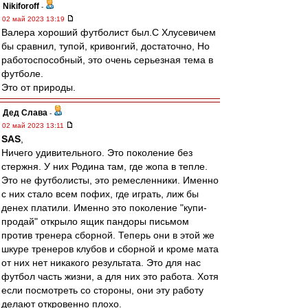
Nikiforoff
-
02 май 2023 13:19
Валера хороший футболист был.С Хлусевичем
бы сравнил, тупой, кривонгий, достаточно, Но
работоспособный, это очень серьезная тема в
футболе.
Это от природы.
Дед Слава
-
02 май 2023 13:11
SAS
,
Ничего удивительного. Это поколение без
стержня. У них Родина там, где жопа в тепле.
Это не футболисты, это ремесленники. Именно
с них стало всем пофих, где играть, лиж бы
денех платили. Именно это поколение "купи-
продай" открыло ящик пандоры письмом
против тренера сборной. Теперь они в этой же
шкуре тренеров клубов и сборной и кроме мата
от них нет никакого результата. Это для нас
футбол часть жизни, а для них это работа. Хотя
если посмотреть со стороны, они эту работу
делают откровенно плохо.