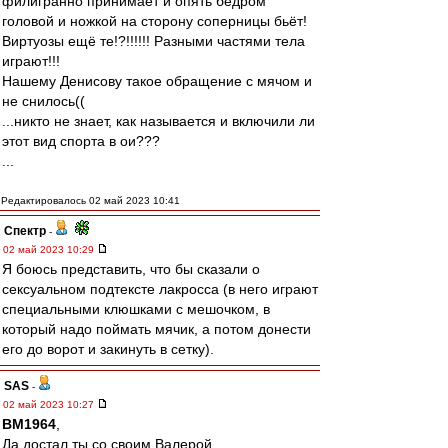
филигранно принимает и опять бедром
головой и ножкой на сторону соперницы бьёт!
Виртуозы ещё те!?!!!!!! Разными частями тела
играют!!!
Нашему Денисову такое обращение с мячом и
не снилось((
...никто не знает, как называется и включили ли
этот вид спорта в ои???
...
Редактировалось 02 май 2023 10:41
Спектр
-
02 май 2023 10:29
Я боюсь представить, что бы сказали о
сексуальном подтексте лакросса (в него играют
специальными клюшками с мешочком, в
который надо поймать мячик, а потом донести
его до ворот и закинуть в сетку).
SAS
-
02 май 2023 10:27
BM1964
,
Да достал ты со своим Валерой,