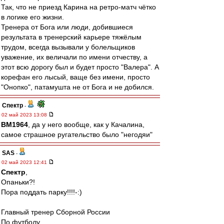
Так, что не приезд Карина на ретро-матч чётко
в логике его жизни.
Тренера от Бога или люди, добившиеся
результата в тренерский карьере тяжёлым
трудом, всегда вызывали у болельщиков
уважение, их величали по имени отчеству, а
этот всю дорогу был и будет просто "Валера". А
корефан его лысый, ваще без имени, просто
"Онопко", патамушта не от Бога и не добился.
Спектр
-
02 май 2023 13:08
BM1964
, да у него вообще, как у Качалина,
самое страшное ругательство было "негодяи"
SAS
-
02 май 2023 12:41
Спектр
,
Опаньки?!
Пора поддать парку!!!!-:)
Главный тренер Сборной России
По футболу