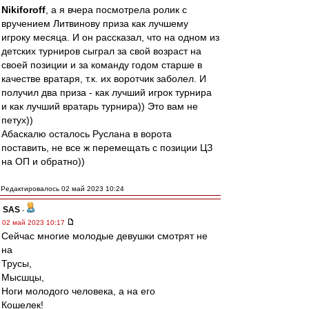
Nikiforoff
, а я вчера посмотрела ролик с
вручением Литвинову приза как лучшему
игроку месяца. И он рассказал, что на одном из
детских турниров сыграл за свой возраст на
своей позиции и за команду годом старше в
качестве вратаря, т.к. их воротчик заболел. И
получил два приза - как лучший игрок турнира
и как лучший вратарь турнира)) Это вам не
петух))
Абаскалю осталось Руслана в ворота
поставить, не все ж перемещать с позиции ЦЗ
на ОП и обратно))
Редактировалось 02 май 2023 10:24
SAS
-
02 май 2023 10:17
Сейчас многие молодые девушки смотрят не
на
Трусы,
Мысшцы,
Ноги молодого человека, а на его
Кошелек!