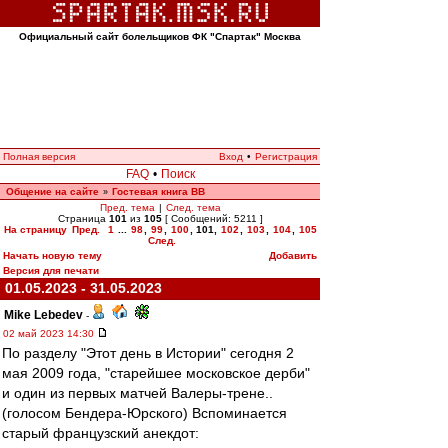
Официальный сайт болельщиков ФК "Спартак" Москва
Полная версия
Вход
•
Регистрация
FAQ
•
Поиск
Общение на сайте
Гостевая книга ВВ
»
Пред. тема
|
След. тема
Страница
101
из
105
[ Сообщений: 5211 ]
На страницу
Пред.
1
...
98
,
99
,
100
,
101
,
102
,
103
,
104
,
105
След.
Начать новую тему
Добавить
Версия для печати
01.05.2023 - 31.05.2023
Mike Lebedev
-
02 май 2023 14:30
По разделу "Этот день в Истории" сегодня 2
мая 2009 года, "старейшее московское дерби"
и один из первых матчей Валеры-трене..
(голосом Бендера-Юрского) Вспоминается
старый французский анекдот: