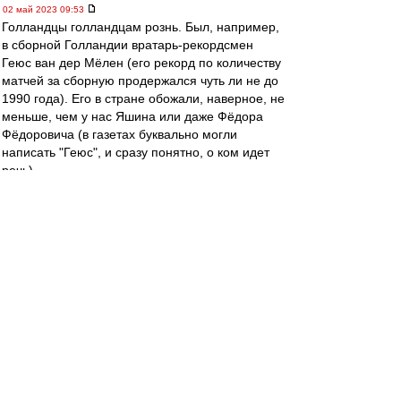
02 май 2023 09:53
Голландцы голландцам рознь. Был, например,
в сборной Голландии вратарь-рекордсмен
Геюс ван дер Мёлен (его рекорд по количеству
матчей за сборную продержался чуть ли не до
1990 года). Его в стране обожали, наверное, не
меньше, чем у нас Яшина или даже Фёдора
Фёдоровича (в газетах буквально могли
написать "Геюс", и сразу понятно, о ком идет
речь).
Потом он завершил карьеру и стал детским
врачом. Все вроде бы замечательно, только
вот он в конце тридцатых вступил в НСБ
(голландский аналог НСДАП), в открытую
поддерживал евгенические идеи и отказывался
принимать детей евреев. А когда Германия
захватила Голландию, вообще записался в СС
и уехал врачом на Восточный фронт.
После войны его отдали под суд за
коллаборационизм и посадили в тюрьму. А
когда выпустили по УДО, полностью
"отменили". К пособнику нацистов никто не