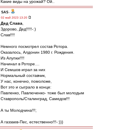
Какие виды на урожай? Ой..
SAS
-
02 май 2023 13:20
Дед Слава
,
Здорово, Дед!!!!!-:)
Слав!!!!
Немного посмотрел состав Ротора.
Оказалось, Алдонин 1980 г. Рождения.
Из Алупки!!!!
Начинал в Роторе....
И Семшов играл за них
Нормальный составчик,
У нас, конечно, помоложе,
Вот это и сыграло в конце:
Павленко, Павлюченко- тоже был молодым
Ставрополь/Сталинград, Самедов!!!
А ты Молодчина!!!;
А газзаев-Пес, естественно!!!-:)))