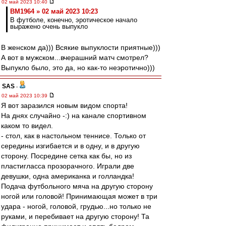
02 май 2023 10:40
BM1964 » 02 май 2023 10:23
В футболе, конечно, эротическое начало
выражено очень выпукло
В женском да))) Всякие выпуклости приятные)))
А вот в мужском...вчерашний матч смотрел?
Выпукло было, это да, но как-то неэротично)))
SAS
-
02 май 2023 10:39
Я вот заразился новым видом спорта!
На днях случайно -:) на канале спортивном
каком то видел.
- стол, как в настольном теннисе. Только от
середины изгибается и в одну, и в другую
сторону. Посредине сетка как бы, но из
пластигласса прозорачного. Играли две
девушки, одна американка и голландка!
Подача футбольного мяча на другую сторону
ногой или головой! Принимающая может в три
удара - ногой, головой, грудью...но только не
руками, и перебивает на другую сторону! Та