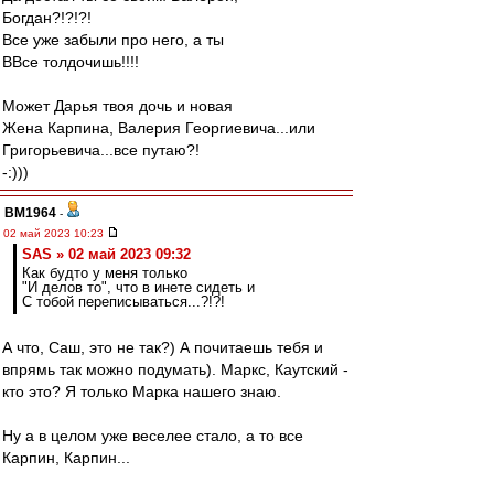
Богдан?!?!?!
Все уже забыли про него, а ты
ВВсе толдочишь!!!!
Может Дарья твоя дочь и новая
Жена Карпина, Валерия Георгиевича...или
Григорьевича...все путаю?!
-:)))
BM1964
-
02 май 2023 10:23
SAS » 02 май 2023 09:32
Как будто у меня только
"И делов то", что в инете сидеть и
С тобой переписываться...?!?!
А что, Саш, это не так?) А почитаешь тебя и
впрямь так можно подумать). Маркс, Каутский -
кто это? Я только Марка нашего знаю.
Ну а в целом уже веселее стало, а то все
Карпин, Карпин...