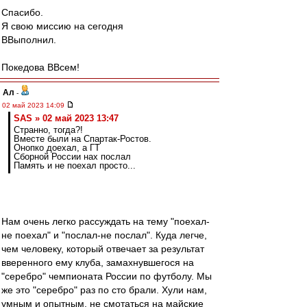
Спасибо.
Я свою миссию на сегодня
ВВыполнил.
Покедова ВВсем!
Ал
-
02 май 2023 14:09
SAS » 02 май 2023 13:47
Странно, тогда?!
Вместе были на Спартак-Ростов.
Онопко доехал, а ГТ
Сборной России нах послал
Память и не поехал просто...
Нам очень легко рассуждать на тему "поехал-
не поехал" и "послал-не послал". Куда легче,
чем человеку, который отвечает за результат
вверенного ему клуба, замахнувшегося на
"серебро" чемпионата России по футболу. Мы
же это "серебро" раз по сто брали. Хули нам,
умным и опытным, не смотаться на майские