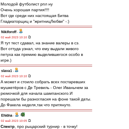
Молодой футболист рпл ну
Очень хорошая партия!!!!
Вот где среди них настоящая Битва
Гладиаторщиц и "жритницЛюбви" -:)
Nikiforoff
-
02 май 2023 10:10
Я тут тест сдавал, на знание валеры в сэ.
Вот оттуда узнал, что ему выдали живого
петуха как премию выделившегося особо в
игре.)
slava1
-
02 май 2023 10:10
А может и стоило собрать всех постаревших
мушкетёров с Де Тревиль - Олег Иванычем за
рюмочкой для начала шампанского.И
порешали бы разногласия на фоне такой даты.
До Факела неделя,так что притянуто.
Ehidna
-
02 май 2023 10:05
Спектр
, про рыцарский турнир - в точку!