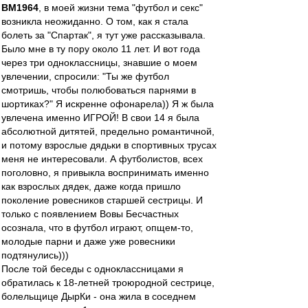
BM1964
, в моей жизни тема "футбол и секс"
возникла неожиданно. О том, как я стала
болеть за "Спартак", я тут уже рассказывала.
Было мне в ту пору около 11 лет. И вот года
через три одноклассницы, знавшие о моем
увлечении, спросили: "Ты же футбол
смотришь, чтобы полюбоваться парнями в
шортиках?" Я искренне офонарела)) Я ж была
увлечена именно ИГРОЙ! В свои 14 я была
абсолютной дитятей, предельно романтичной,
и потому взрослые дядьки в спортивных трусах
меня не интересовали. А футболистов, всех
поголовно, я привыкла воспринимать именно
как взрослых дядек, даже когда пришло
поколение ровесников старшей сестрицы. И
только с появлением Вовы Бесчастных
осознала, что в футбол играют, опщем-то,
молодые парни и даже уже ровесники
подтянулись)))
После той беседы с одноклассницами я
обратилась к 18-летней троюродной сестрице,
болельщице ДырКи - она жила в соседнем