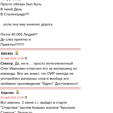
Просто обязан был быть
В такой День
В Сталинграде!!!!
...если она ему конечно дорога
Почти 40 000 Людей!!!
До слез приятно и
Памятно!!!!!!!!!
BM1964
-
02 май 2023 12:39
Спектр
, Да, не-е.... просто интеллегентный
Олег Иванович отчислил его за матершину из
команды. Все же знают, что ОИР никогда не
употреблял матерных слов и вообще его
любимое произведение "Идиот" Достоевского!
Карелин
-
02 май 2023 12:35
Вот именно. 2 июня с.г. выйдет в старте
"Спартака" против бывших игроков "Крыльев
Советов". Делов-то