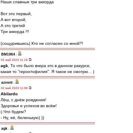
Наши славные три аккорда
Вот это первый,
А вот второй,
А это третий
Три аккорда !!!
(сощурившись) Кто не согласен со мной?!
BM1964
-
02 май 2023 11:19
agk
, То что было вчера это в данном ракурсе,
какая то "геронтофилия". Я такое не смотрю... )
azvent
-
02 май 2023 11:09
Abilardo
Лёш, с днём рождения!
Здоровья и успехов во всём!
(-Что будем?
- Ну, её, беленькую) ))
agk
-