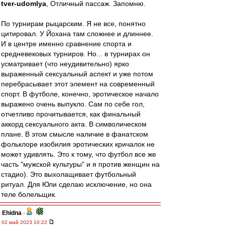
tver-udomlya
, Отличный пассаж. Запомню.
По турнирам рыцарским. Я не все, понятно
цитировал. У Йохана там сложнее и длиннее.
И в центре именно сравнение спорта и
средневековых турниров. Но... в турнирах он
усматривает (что неудивительно) ярко
выраженный сексуальный аспект и уже потом
перебрасывает этот элемент на современный
спорт. В футболе, конечно, эротическое начало
выражено очень выпукло. Сам по себе гол,
отчетливо прочитывается, как финальный
аккорд сексуального акта. В символическом
плане. В этом смысле наличие в фанатском
фольклоре изобилия эротических кричалок не
может удивлять. Это к тому, что футбол все же
часть "мужской культуры" и я против женщин на
стадио). Это выхолащивает футбольный
ритуал. Для Юли сделаю исключение, но она
теле болельщик.
Ehidna
-
02 май 2023 10:22