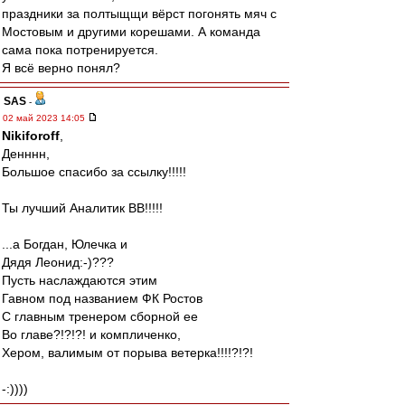
праздники за полтыщщи вёрст погонять мяч с
Мостовым и другими корешами. А команда
сама пока потренируется.
Я всё верно понял?
SAS
-
02 май 2023 14:05
Nikiforoff
,
Денннн,
Большое спасибо за ссылку!!!!!
Ты лучший Аналитик ВВ!!!!!
...а Богдан, Юлечка и
Дядя Леонид:-)???
Пусть наслаждаются этим
Гавном под названием ФК Ростов
С главным тренером сборной ее
Во главе?!?!?! и компличенко,
Хером, валимым от порыва ветерка!!!!?!?!
-:))))