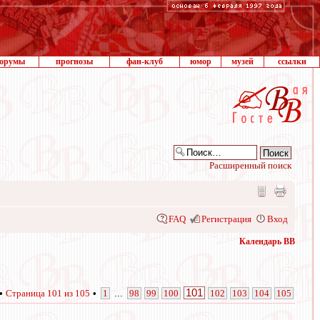
орумы
прогнозы
фан-клуб
юмор
музей
ссылки
Расширенный поиск
FAQ
Регистрация
Вход
Календарь ВВ
101
 •
Страница
101
из
105
•
1
...
98
99
100
102
103
104
105