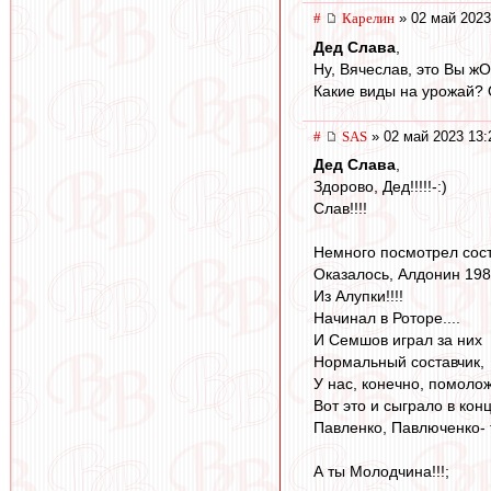
#
Карелин
» 02 май 2023
Дед Слава
,
Ну, Вячеслав, это Вы жО
Какие виды на урожай? 
#
SAS
» 02 май 2023 13:
Дед Слава
,
Здорово, Дед!!!!!-:)
Слав!!!!
Немного посмотрел сост
Оказалось, Алдонин 198
Из Алупки!!!!
Начинал в Роторе....
И Семшов играл за них
Нормальный составчик,
У нас, конечно, помолож
Вот это и сыграло в конц
Павленко, Павлюченко- 
А ты Молодчина!!!;