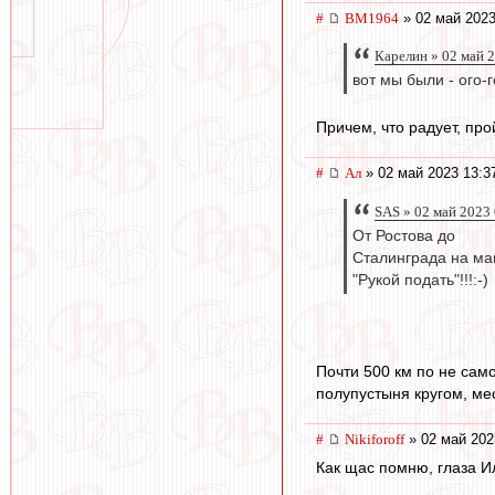
#
BM1964
» 02 май 2023
Карелин » 02 май 
вот мы были - ого-г
Причем, что радует, прой
#
Ал
» 02 май 2023 13:3
SAS » 02 май 2023
От Ростова до
Сталинграда на м
"Рукой подать"!!!:-)
Почти 500 км по не само
полупустыня кругом, ме
#
Nikiforoff
» 02 май 202
Как щас помню, глаза И