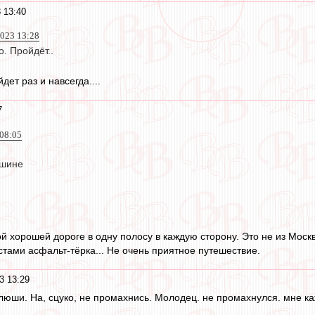
 13:40
2023 13:28
о. Пройдёт..
дет раз и навсегда....
7
 08:05
ашине
й хорошей дороге в одну полосу в каждую сторону. Это не из Моск
стами асфальт-тёрка... Не очень приятное путешествие.
3 13:29
люши. На, сцуко, не промахнись. Молодец. не промахнулся. мне к