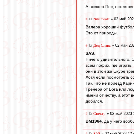
А газзаев-Пес, естественн
#
Nikiforoff
» 02 май 202
Валера хороший футболи
Это от природы.
#
Дед Слава
» 02 май 202
SAS
,
Ничего удивительного. Э
всем пофих, где играть
они в этой же шкуре тре
Хотя если посмотреть с
Так, что не приезд Кари
Тренера от Бога или лю
имени отчеству, а этот 
добился.
#
Спектр
» 02 май 2023 
BM1964
, да у него воо
#
SAS
» 02 май 2023 12: