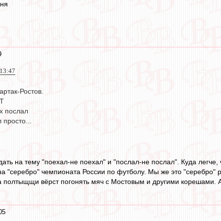
дня
9
 13:47
артак-Ростов.
ГТ
х послал
 просто...
ать на тему "поехал-не поехал" и "послал-не послал". Куда легче, 
на "серебро" чемпионата России по футболу. Мы же это "серебро" 
а полтыщщи вёрст погонять мяч с Мостовым и другими корешами. 
05