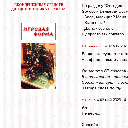
СБОР ДЕНЕЖНЫХ СРЕДСТВ
По разделу "Этот день в
ДЛЯ ДЕТЕЙ ТОЛИКА ГЕРЦЫНА
(голосом Бендера-Юрско
- Алло, милиция? Меня 
- Вы пьяны?
- Да, так совпало
Ну просто так совпало.
#
mmmmm
» 02 май 2023
Богдан это существител
А Кафанов - всего лишь
Ох, уж эта ВВ прааати
Вчера валерил - послал
Сегодня валерил - посл
Завтра снова пойду.
#
SAS
» 02 май 2023 14:
Ал
,
Не верно...
Спасибо.