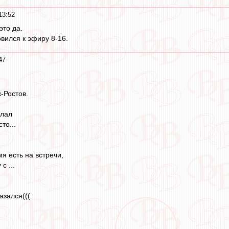
13:52
это да.
овился к эфиру 8-16.
47
-Ростов.
слал
то...
я есть на встречи,
с ...
азался(((