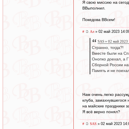
Я свою миссию на сего
ВВыполнил.
Покедова ВВсем!
#
Ал
» 02 май 2023 14:0
SAS » 02 май 2023
Странно, тогда?!
Вместе были на Сп
Онопко доехал, а 
Сборной России на
Память и не поехал
Нам очень легко рассужд
клуба, замахнувшегося 
на майские праздники з
Я всё верно понял?
#
SAS
» 02 май 2023 14: