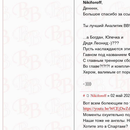
Nikiforoff
,
Денннн,
Большое спасибо за ссыл
Ты лучший Аналитик ВВ!!
...а Богдан, Юлечка и
Дядя Леонид:-)???
Пусть наслаждаются эт
Гавном под названием 
С главным тренером сб
Во главе?!?!?! и компли
Хером, валимым от порыв
-:))))
#
Nikiforoff
» 02 май 202
Вот всем болеющим по т
https://youtu.be/WCEjDwZd
Моменты охуительно по
Наши тоже не ангелы. Н
Хотите это в Спартаке?