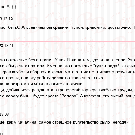
о!!!-:)))
3 13:19
ст был.С Хлусевичем бы сравнил, тупой, кривонгий, достаточно, Н
3 13:11
то поколение без стержня. У них Родина там, где жопа в тепле. Эт
, лиж бы денех платили. Именно это поколение "купи-продай" отк
неров клубов и сборной и кроме мата от них нет никакого результат
о стороны, они эту работу делают откровенно плохо.
на на ретро-матч чётко в логике его жизни.
ди, добившиеся результата в тренерский карьере тяжёлым трудом, 
всю дорогу был и будет просто "Валера". А корефан его лысый, ващ
13:08
бще, как у Качалина, самое страшное ругательство было "негодяи"
41