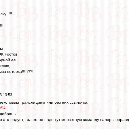
ку!!!!!
!!!
им
ФК Ростов
орной ее
ченко,
а ветерка!!!!?!?!
3 13:53
екстовым трансляциям или без них ссылочка.
6l4
добраны.
о это радует, только не надо тут мерзотную команду валеры оправд