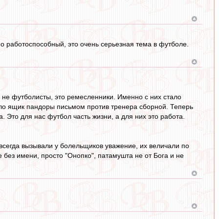
о работоспособный, это очень серьезная тема в футболе.
о не футболисты, это ремесленники. Именно с них стало
рыло ящик пандоры письмом против тренера сборной. Теперь
а. Это для нас футбол часть жизни, а для них это работа.
всегда вызывали у болельщиков уважение, их величали по
е без имени, просто "Онопко", патамушта не от Бога и не