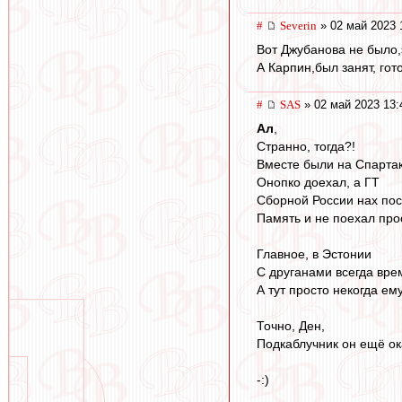
#
Severin
» 02 май 2023 
Вот Джубанова не было,
А Карпин,был занят, гот
#
SAS
» 02 май 2023 13:
Ал
,
Странно, тогда?!
Вместе были на Спартак
Онопко доехал, а ГТ
Сборной России нах по
Память и не поехал прос
Главное, в Эстонии
С друганами всегда врем
А тут просто некогда ему 
Точно, Ден,
Подкаблучник он ещё ок
-:)