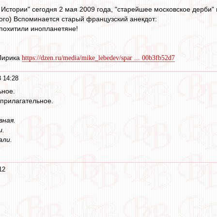
 Истории" сегодня 2 мая 2009 года, "старейшее московское дерби"
го) Вспоминается старый французский анекдот:
похитили инопланетяне!
 Лирика
https://dzen.ru/media/mike_lebedev/spar ... 00b3fb52d7
 14:28
ьное.
 прилагательное.
вная.
и.
али.
12