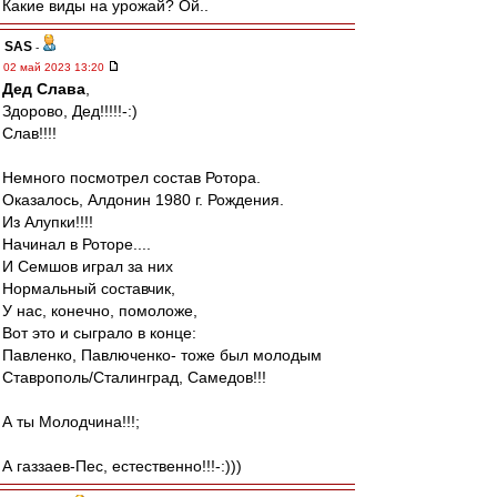
Какие виды на урожай? Ой..
SAS
-
02 май 2023 13:20
Дед Слава
,
Здорово, Дед!!!!!-:)
Слав!!!!
Немного посмотрел состав Ротора.
Оказалось, Алдонин 1980 г. Рождения.
Из Алупки!!!!
Начинал в Роторе....
И Семшов играл за них
Нормальный составчик,
У нас, конечно, помоложе,
Вот это и сыграло в конце:
Павленко, Павлюченко- тоже был молодым
Ставрополь/Сталинград, Самедов!!!
А ты Молодчина!!!;
А газзаев-Пес, естественно!!!-:)))