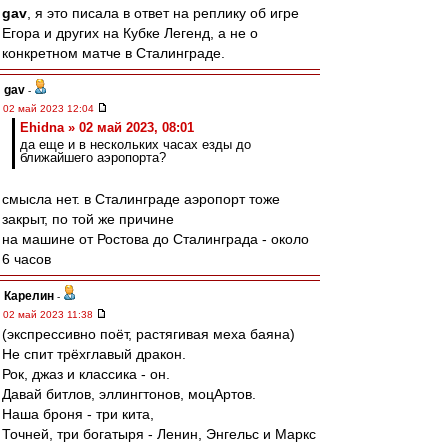
gav
, я это писала в ответ на реплику об игре
Егора и других на Кубке Легенд, а не о
конкретном матче в Сталинграде.
gav
-
02 май 2023 12:04
Ehidna » 02 май 2023, 08:01
да еще и в нескольких часах езды до
ближайшего аэропорта?
смысла нет. в Сталинграде аэропорт тоже
закрыт, по той же причине
на машине от Ростова до Сталинграда - около
6 часов
Карелин
-
02 май 2023 11:38
(экспрессивно поёт, растягивая меха баяна)
Не спит трёхглавый дракон.
Рок, джаз и классика - он.
Давай битлов, эллингтонов, моцАртов.
Наша броня - три кита,
Точней, три богатыря - Ленин, Энгельс и Маркс