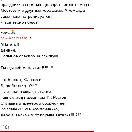
праздники за полтыщщи вёрст погонять мяч с
Мостовым и другими корешами. А команда
сама пока потренируется.
Я всё верно понял?
SAS
-
02 май 2023 14:05
Nikiforoff
,
Денннн,
Большое спасибо за ссылку!!!!!
Ты лучший Аналитик ВВ!!!!!
...а Богдан, Юлечка и
Дядя Леонид:-)???
Пусть наслаждаются этим
Гавном под названием ФК Ростов
С главным тренером сборной ее
Во главе?!?!?! и компличенко,
Хером, валимым от порыва ветерка!!!!?!?!
-:))))