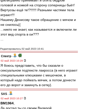
филигранно принимает и опять бедром
головой и ножкой на сторону соперницы бьёт!
Виртуозы ещё те!?!!!!!! Разными частями тела
играют!!!
Нашему Денисову такое обращение с мячом и
не снилось((
...никто не знает, как называется и включили ли
этот вид спорта в ои???
...
Редактировалось 02 май 2023 10:41
Спектр
-
02 май 2023 10:29
Я боюсь представить, что бы сказали о
сексуальном подтексте лакросса (в него играют
специальными клюшками с мешочком, в
который надо поймать мячик, а потом донести
его до ворот и закинуть в сетку).
SAS
-
02 май 2023 10:27
BM1964
,
Да достал ты со своим Валерой,