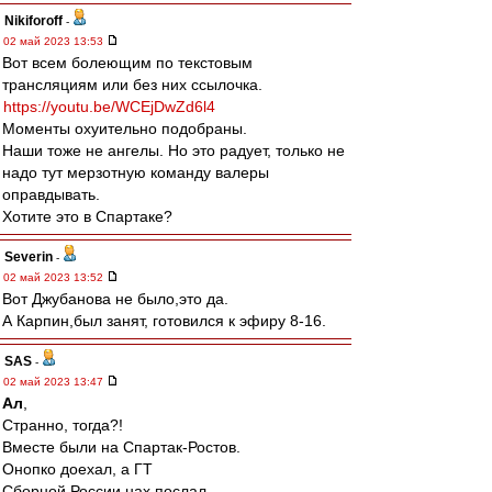
Nikiforoff
-
02 май 2023 13:53
Вот всем болеющим по текстовым
трансляциям или без них ссылочка.
https://youtu.be/WCEjDwZd6l4
Моменты охуительно подобраны.
Наши тоже не ангелы. Но это радует, только не
надо тут мерзотную команду валеры
оправдывать.
Хотите это в Спартаке?
Severin
-
02 май 2023 13:52
Вот Джубанова не было,это да.
А Карпин,был занят, готовился к эфиру 8-16.
SAS
-
02 май 2023 13:47
Ал
,
Странно, тогда?!
Вместе были на Спартак-Ростов.
Онопко доехал, а ГТ
Сборной России нах послал