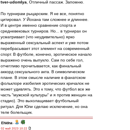
tver-udomlya
, Отличный пассаж. Запомню.
По турнирам рыцарским. Я не все, понятно
цитировал. У Йохана там сложнее и длиннее.
И в центре именно сравнение спорта и
средневековых турниров. Но... в турнирах он
усматривает (что неудивительно) ярко
выраженный сексуальный аспект и уже потом
перебрасывает этот элемент на современный
спорт. В футболе, конечно, эротическое начало
выражено очень выпукло. Сам по себе гол,
отчетливо прочитывается, как финальный
аккорд сексуального акта. В символическом
плане. В этом смысле наличие в фанатском
фольклоре изобилия эротических кричалок не
может удивлять. Это к тому, что футбол все же
часть "мужской культуры" и я против женщин на
стадио). Это выхолащивает футбольный
ритуал. Для Юли сделаю исключение, но она
теле болельщик.
Ehidna
-
02 май 2023 10:22