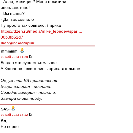
- Алло, милиция? Меня похитили
инопланетяне!
- Вы пьяны?
- Да, так совпало
Ну просто так совпало. Лирика
https://dzen.ru/media/mike_lebedev/spar ...
00b3fb52d7
Последнее сообщение
mmmmm
-
02 май 2023 14:28
Богдан это существительное.
А Кафанов - всего лишь прилагательное.
Ох, уж эта ВВ прааативная.
Вчера валерил - послали.
Сегодня валерил - послали.
Завтра снова пойду.
SAS
-
02 май 2023 14:12
Ал
,
Не верно...