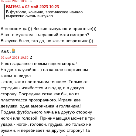
02 май 2023 10:40
BM1964 » 02 май 2023 10:23
В футболе, конечно, эротическое начало
выражено очень выпукло
В женском да))) Всякие выпуклости приятные)))
А вот в мужском...вчерашний матч смотрел?
Выпукло было, это да, но как-то неэротично)))
SAS
-
02 май 2023 10:39
Я вот заразился новым видом спорта!
На днях случайно -:) на канале спортивном
каком то видел.
- стол, как в настольном теннисе. Только от
середины изгибается и в одну, и в другую
сторону. Посредине сетка как бы, но из
пластигласса прозорачного. Играли две
девушки, одна американка и голландка!
Подача футбольного мяча на другую сторону
ногой или головой! Принимающая может в три
удара - ногой, головой, грудью...но только не
руками, и перебивает на другую сторону! Та