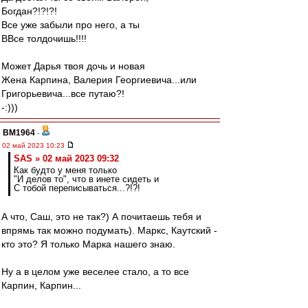
Богдан?!?!?!
Все уже забыли про него, а ты
ВВсе толдочишь!!!!
Может Дарья твоя дочь и новая
Жена Карпина, Валерия Георгиевича...или
Григорьевича...все путаю?!
-:)))
BM1964
-
02 май 2023 10:23
SAS » 02 май 2023 09:32
Как будто у меня только
"И делов то", что в инете сидеть и
С тобой переписываться...?!?!
А что, Саш, это не так?) А почитаешь тебя и
впрямь так можно подумать). Маркс, Каутский -
кто это? Я только Марка нашего знаю.
Ну а в целом уже веселее стало, а то все
Карпин, Карпин...