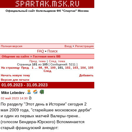
Официальный сайт болельщиков ФК "Спартак" Москва
Полная версия
Вход
•
Регистрация
FAQ
•
Поиск
Общение на сайте
Гостевая книга ВВ
»
Пред. тема
|
След. тема
Страница
101
из
105
[ Сообщений: 5211 ]
На страницу
Пред.
1
...
98
,
99
,
100
,
101
,
102
,
103
,
104
,
105
След.
Начать новую тему
Добавить
Версия для печати
01.05.2023 - 31.05.2023
Mike Lebedev
-
02 май 2023 14:30
По разделу "Этот день в Истории" сегодня 2
мая 2009 года, "старейшее московское дерби"
и один из первых матчей Валеры-трене..
(голосом Бендера-Юрского) Вспоминается
старый французский анекдот: