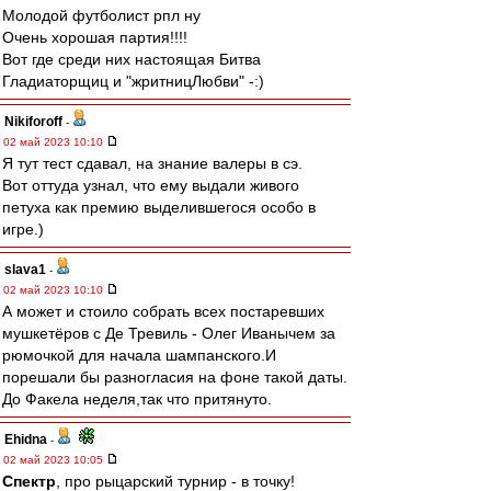
Молодой футболист рпл ну
Очень хорошая партия!!!!
Вот где среди них настоящая Битва
Гладиаторщиц и "жритницЛюбви" -:)
Nikiforoff
-
02 май 2023 10:10
Я тут тест сдавал, на знание валеры в сэ.
Вот оттуда узнал, что ему выдали живого
петуха как премию выделившегося особо в
игре.)
slava1
-
02 май 2023 10:10
А может и стоило собрать всех постаревших
мушкетёров с Де Тревиль - Олег Иванычем за
рюмочкой для начала шампанского.И
порешали бы разногласия на фоне такой даты.
До Факела неделя,так что притянуто.
Ehidna
-
02 май 2023 10:05
Спектр
, про рыцарский турнир - в точку!