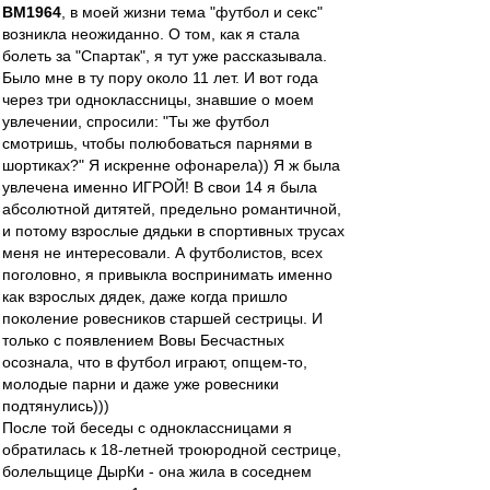
BM1964
, в моей жизни тема "футбол и секс"
возникла неожиданно. О том, как я стала
болеть за "Спартак", я тут уже рассказывала.
Было мне в ту пору около 11 лет. И вот года
через три одноклассницы, знавшие о моем
увлечении, спросили: "Ты же футбол
смотришь, чтобы полюбоваться парнями в
шортиках?" Я искренне офонарела)) Я ж была
увлечена именно ИГРОЙ! В свои 14 я была
абсолютной дитятей, предельно романтичной,
и потому взрослые дядьки в спортивных трусах
меня не интересовали. А футболистов, всех
поголовно, я привыкла воспринимать именно
как взрослых дядек, даже когда пришло
поколение ровесников старшей сестрицы. И
только с появлением Вовы Бесчастных
осознала, что в футбол играют, опщем-то,
молодые парни и даже уже ровесники
подтянулись)))
После той беседы с одноклассницами я
обратилась к 18-летней троюродной сестрице,
болельщице ДырКи - она жила в соседнем