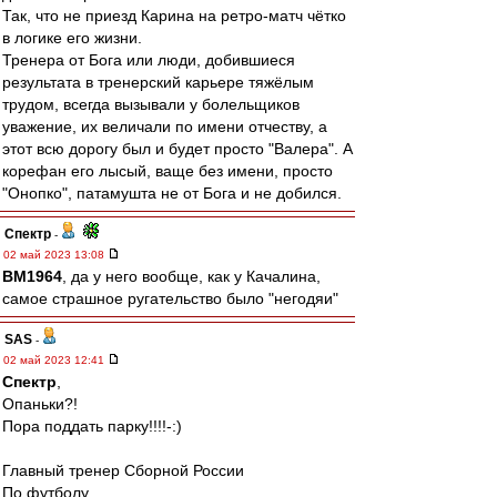
Так, что не приезд Карина на ретро-матч чётко
в логике его жизни.
Тренера от Бога или люди, добившиеся
результата в тренерский карьере тяжёлым
трудом, всегда вызывали у болельщиков
уважение, их величали по имени отчеству, а
этот всю дорогу был и будет просто "Валера". А
корефан его лысый, ваще без имени, просто
"Онопко", патамушта не от Бога и не добился.
Спектр
-
02 май 2023 13:08
BM1964
, да у него вообще, как у Качалина,
самое страшное ругательство было "негодяи"
SAS
-
02 май 2023 12:41
Спектр
,
Опаньки?!
Пора поддать парку!!!!-:)
Главный тренер Сборной России
По футболу