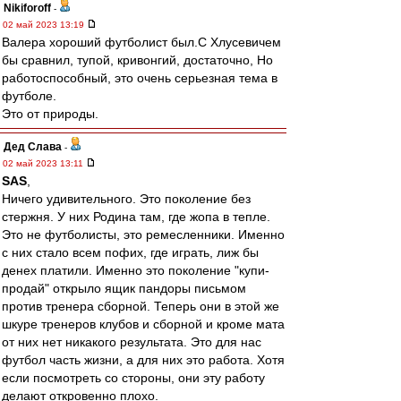
Nikiforoff
-
02 май 2023 13:19
Валера хороший футболист был.С Хлусевичем
бы сравнил, тупой, кривонгий, достаточно, Но
работоспособный, это очень серьезная тема в
футболе.
Это от природы.
Дед Слава
-
02 май 2023 13:11
SAS
,
Ничего удивительного. Это поколение без
стержня. У них Родина там, где жопа в тепле.
Это не футболисты, это ремесленники. Именно
с них стало всем пофих, где играть, лиж бы
денех платили. Именно это поколение "купи-
продай" открыло ящик пандоры письмом
против тренера сборной. Теперь они в этой же
шкуре тренеров клубов и сборной и кроме мата
от них нет никакого результата. Это для нас
футбол часть жизни, а для них это работа. Хотя
если посмотреть со стороны, они эту работу
делают откровенно плохо.