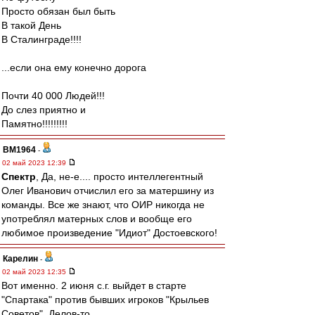
Просто обязан был быть
В такой День
В Сталинграде!!!!
...если она ему конечно дорога
Почти 40 000 Людей!!!
До слез приятно и
Памятно!!!!!!!!!
BM1964
-
02 май 2023 12:39
Спектр
, Да, не-е.... просто интеллегентный
Олег Иванович отчислил его за матершину из
команды. Все же знают, что ОИР никогда не
употреблял матерных слов и вообще его
любимое произведение "Идиот" Достоевского!
Карелин
-
02 май 2023 12:35
Вот именно. 2 июня с.г. выйдет в старте
"Спартака" против бывших игроков "Крыльев
Советов". Делов-то