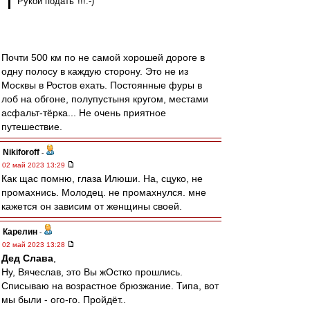
"Рукой подать"!!!:-)
Почти 500 км по не самой хорошей дороге в
одну полосу в каждую сторону. Это не из
Москвы в Ростов ехать. Постоянные фуры в
лоб на обгоне, полупустыня кругом, местами
асфальт-тёрка... Не очень приятное
путешествие.
Nikiforoff
-
02 май 2023 13:29
Как щас помню, глаза Илюши. На, сцуко, не
промахнись. Молодец. не промахнулся. мне
кажется он зависим от женщины своей.
Карелин
-
02 май 2023 13:28
Дед Слава
,
Ну, Вячеслав, это Вы жОстко прошлись.
Списываю на возрастное брюзжание. Типа, вот
мы были - ого-го. Пройдёт..