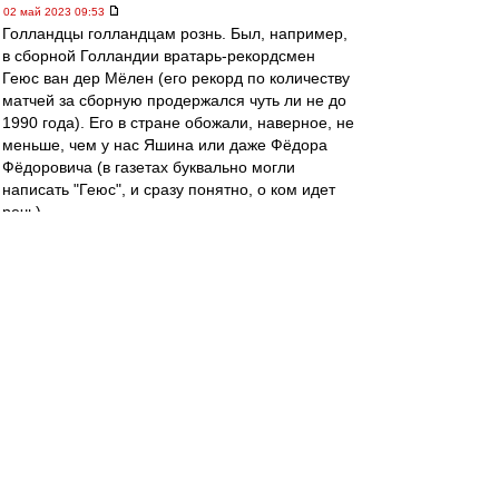
02 май 2023 09:53
Голландцы голландцам рознь. Был, например,
в сборной Голландии вратарь-рекордсмен
Геюс ван дер Мёлен (его рекорд по количеству
матчей за сборную продержался чуть ли не до
1990 года). Его в стране обожали, наверное, не
меньше, чем у нас Яшина или даже Фёдора
Фёдоровича (в газетах буквально могли
написать "Геюс", и сразу понятно, о ком идет
речь).
Потом он завершил карьеру и стал детским
врачом. Все вроде бы замечательно, только
вот он в конце тридцатых вступил в НСБ
(голландский аналог НСДАП), в открытую
поддерживал евгенические идеи и отказывался
принимать детей евреев. А когда Германия
захватила Голландию, вообще записался в СС
и уехал врачом на Восточный фронт.
После войны его отдали под суд за
коллаборационизм и посадили в тюрьму. А
когда выпустили по УДО, полностью
"отменили". К пособнику нацистов никто не