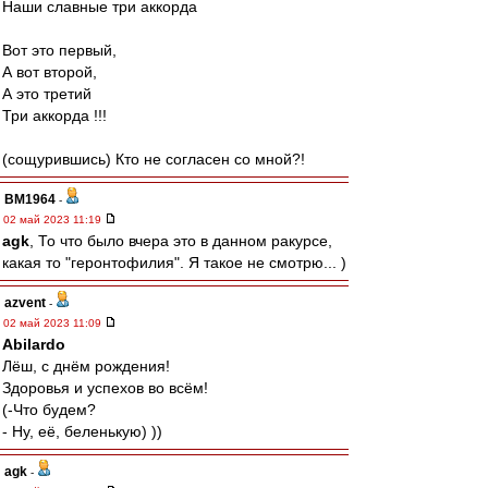
Наши славные три аккорда
Вот это первый,
А вот второй,
А это третий
Три аккорда !!!
(сощурившись) Кто не согласен со мной?!
BM1964
-
02 май 2023 11:19
agk
, То что было вчера это в данном ракурсе,
какая то "геронтофилия". Я такое не смотрю... )
azvent
-
02 май 2023 11:09
Abilardo
Лёш, с днём рождения!
Здоровья и успехов во всём!
(-Что будем?
- Ну, её, беленькую) ))
agk
-