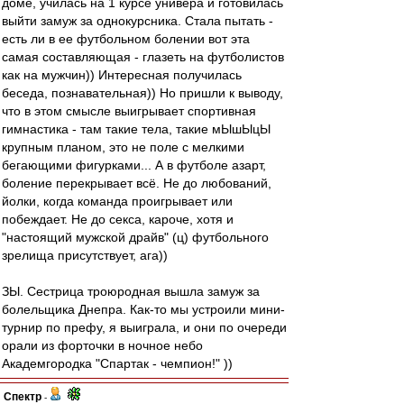
доме, училась на 1 курсе универа и готовилась
выйти замуж за однокурсника. Стала пытать -
есть ли в ее футбольном болении вот эта
самая составляющая - глазеть на футболистов
как на мужчин)) Интересная получилась
беседа, познавательная)) Но пришли к выводу,
что в этом смысле выигрывает спортивная
гимнастика - там такие тела, такие мЫшЫцЫ
крупным планом, это не поле с мелкими
бегающими фигурками... А в футболе азарт,
боление перекрывает всё. Не до любований,
йолки, когда команда проигрывает или
побеждает. Не до секса, кароче, хотя и
"настоящий мужской драйв" (ц) футбольного
зрелища присутствует, ага))
ЗЫ. Сестрица троюродная вышла замуж за
болельщика Днепра. Как-то мы устроили мини-
турнир по префу, я выиграла, и они по очереди
орали из форточки в ночное небо
Академгородка "Спартак - чемпион!" ))
Спектр
-