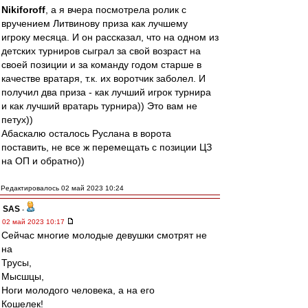
Nikiforoff
, а я вчера посмотрела ролик с
вручением Литвинову приза как лучшему
игроку месяца. И он рассказал, что на одном из
детских турниров сыграл за свой возраст на
своей позиции и за команду годом старше в
качестве вратаря, т.к. их воротчик заболел. И
получил два приза - как лучший игрок турнира
и как лучший вратарь турнира)) Это вам не
петух))
Абаскалю осталось Руслана в ворота
поставить, не все ж перемещать с позиции ЦЗ
на ОП и обратно))
Редактировалось 02 май 2023 10:24
SAS
-
02 май 2023 10:17
Сейчас многие молодые девушки смотрят не
на
Трусы,
Мысшцы,
Ноги молодого человека, а на его
Кошелек!