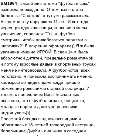
BM1964
, в моей жизни тема "футбол и секс"
возникла неожиданно. О том, как я стала
болеть за "Спартак", я тут уже рассказывала.
Было мне в ту пору около 11 лет. И вот года
через три одноклассницы, знавшие о моем
увлечении, спросили: "Ты же футбол
смотришь, чтобы полюбоваться парнями в
шортиках?" Я искренне офонарела)) Я ж была
увлечена именно ИГРОЙ! В свои 14 я была
абсолютной дитятей, предельно романтичной,
и потому взрослые дядьки в спортивных трусах
меня не интересовали. А футболистов, всех
поголовно, я привыкла воспринимать именно
как взрослых дядек, даже когда пришло
поколение ровесников старшей сестрицы. И
только с появлением Вовы Бесчастных
осознала, что в футбол играют, опщем-то,
молодые парни и даже уже ровесники
подтянулись)))
После той беседы с одноклассницами я
обратилась к 18-летней троюродной сестрице,
болельщице ДырКи - она жила в соседнем