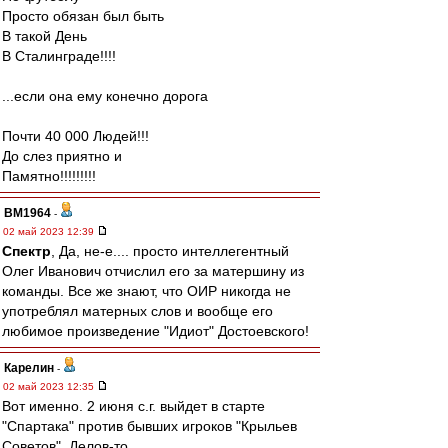
Просто обязан был быть
В такой День
В Сталинграде!!!!
...если она ему конечно дорога
Почти 40 000 Людей!!!
До слез приятно и
Памятно!!!!!!!!!
BM1964
-
02 май 2023 12:39
Спектр
, Да, не-е.... просто интеллегентный
Олег Иванович отчислил его за матершину из
команды. Все же знают, что ОИР никогда не
употреблял матерных слов и вообще его
любимое произведение "Идиот" Достоевского!
Карелин
-
02 май 2023 12:35
Вот именно. 2 июня с.г. выйдет в старте
"Спартака" против бывших игроков "Крыльев
Советов". Делов-то