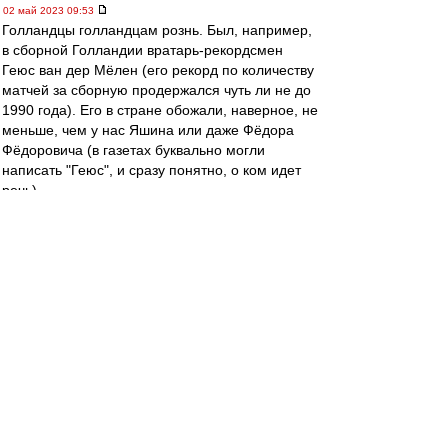
02 май 2023 09:53
Голландцы голландцам рознь. Был, например,
в сборной Голландии вратарь-рекордсмен
Геюс ван дер Мёлен (его рекорд по количеству
матчей за сборную продержался чуть ли не до
1990 года). Его в стране обожали, наверное, не
меньше, чем у нас Яшина или даже Фёдора
Фёдоровича (в газетах буквально могли
написать "Геюс", и сразу понятно, о ком идет
речь).
Потом он завершил карьеру и стал детским
врачом. Все вроде бы замечательно, только
вот он в конце тридцатых вступил в НСБ
(голландский аналог НСДАП), в открытую
поддерживал евгенические идеи и отказывался
принимать детей евреев. А когда Германия
захватила Голландию, вообще записался в СС
и уехал врачом на Восточный фронт.
После войны его отдали под суд за
коллаборационизм и посадили в тюрьму. А
когда выпустили по УДО, полностью
"отменили". К пособнику нацистов никто не