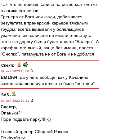
Так, что не приезд Карина на ретро-матч чётко
в логике его жизни.
Тренера от Бога или люди, добившиеся
результата в тренерский карьере тяжёлым
трудом, всегда вызывали у болельщиков
уважение, их величали по имени отчеству, а
этот всю дорогу был и будет просто "Валера". А
корефан его лысый, ваще без имени, просто
"Онопко", патамушта не от Бога и не добился.
Спектр
-
02 май 2023 13:08
BM1964
, да у него вообще, как у Качалина,
самое страшное ругательство было "негодяи"
SAS
-
02 май 2023 12:41
Спектр
,
Опаньки?!
Пора поддать парку!!!!-:)
Главный тренер Сборной России
По футболу