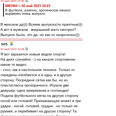
02 май 2023 10:40
BM1964 » 02 май 2023 10:23
В футболе, конечно, эротическое начало
выражено очень выпукло
В женском да))) Всякие выпуклости приятные)))
А вот в мужском...вчерашний матч смотрел?
Выпукло было, это да, но как-то неэротично)))
SAS
-
02 май 2023 10:39
Я вот заразился новым видом спорта!
На днях случайно -:) на канале спортивном
каком то видел.
- стол, как в настольном теннисе. Только от
середины изгибается и в одну, и в другую
сторону. Посредине сетка как бы, но из
пластигласса прозорачного. Играли две
девушки, одна американка и голландка!
Подача футбольного мяча на другую сторону
ногой или головой! Принимающая может в три
удара - ногой, головой, грудью...но только не
руками, и перебивает на другую сторону! Та