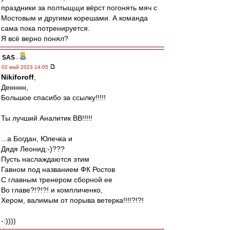
праздники за полтыщщи вёрст погонять мяч с
Мостовым и другими корешами. А команда
сама пока потренируется.
Я всё верно понял?
SAS
-
02 май 2023 14:05
Nikiforoff
,
Денннн,
Большое спасибо за ссылку!!!!!
Ты лучший Аналитик ВВ!!!!!
...а Богдан, Юлечка и
Дядя Леонид:-)???
Пусть наслаждаются этим
Гавном под названием ФК Ростов
С главным тренером сборной ее
Во главе?!?!?! и компличенко,
Хером, валимым от порыва ветерка!!!!?!?!
-:))))