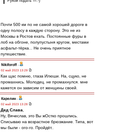
"Рукой подать"!!!:-)
Почти 500 км по не самой хорошей дороге в
одну полосу в каждую сторону. Это не из
Москвы в Ростов ехать. Постоянные фуры в
лоб на обгоне, полупустыня кругом, местами
асфальт-тёрка... Не очень приятное
путешествие.
Nikiforoff
-
02 май 2023 13:29
Как щас помню, глаза Илюши. На, сцуко, не
промахнись. Молодец. не промахнулся. мне
кажется он зависим от женщины своей.
Карелин
-
02 май 2023 13:28
Дед Слава
,
Ну, Вячеслав, это Вы жОстко прошлись.
Списываю на возрастное брюзжание. Типа, вот
мы были - ого-го. Пройдёт..