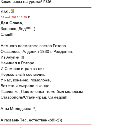
Какие виды на урожай? Ой..
SAS
-
02 май 2023 13:20
Дед Слава
,
Здорово, Дед!!!!!-:)
Слав!!!!
Немного посмотрел состав Ротора.
Оказалось, Алдонин 1980 г. Рождения.
Из Алупки!!!!
Начинал в Роторе....
И Семшов играл за них
Нормальный составчик,
У нас, конечно, помоложе,
Вот это и сыграло в конце:
Павленко, Павлюченко- тоже был молодым
Ставрополь/Сталинград, Самедов!!!
А ты Молодчина!!!;
А газзаев-Пес, естественно!!!-:)))