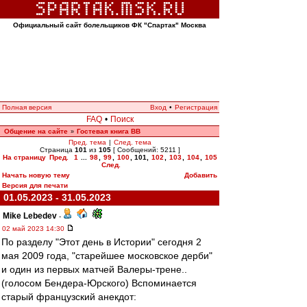
Официальный сайт болельщиков ФК "Спартак" Москва
Полная версия
Вход
•
Регистрация
FAQ
•
Поиск
Общение на сайте
Гостевая книга ВВ
»
Пред. тема
|
След. тема
Страница
101
из
105
[ Сообщений: 5211 ]
На страницу
Пред.
1
...
98
,
99
,
100
,
101
,
102
,
103
,
104
,
105
След.
Начать новую тему
Добавить
Версия для печати
01.05.2023 - 31.05.2023
Mike Lebedev
-
02 май 2023 14:30
По разделу "Этот день в Истории" сегодня 2
мая 2009 года, "старейшее московское дерби"
и один из первых матчей Валеры-трене..
(голосом Бендера-Юрского) Вспоминается
старый французский анекдот: