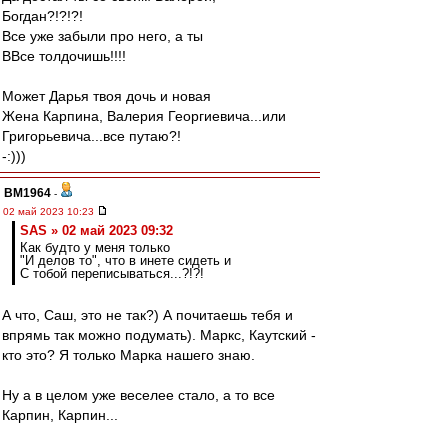
Богдан?!?!?!
Все уже забыли про него, а ты
ВВсе толдочишь!!!!
Может Дарья твоя дочь и новая
Жена Карпина, Валерия Георгиевича...или
Григорьевича...все путаю?!
-:)))
BM1964
-
02 май 2023 10:23
SAS » 02 май 2023 09:32
Как будто у меня только
"И делов то", что в инете сидеть и
С тобой переписываться...?!?!
А что, Саш, это не так?) А почитаешь тебя и
впрямь так можно подумать). Маркс, Каутский -
кто это? Я только Марка нашего знаю.
Ну а в целом уже веселее стало, а то все
Карпин, Карпин...