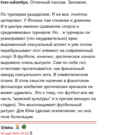
tver-udomlya
, Отличный пассаж. Запомню.
По турнирам рыцарским. Я не все, понятно
цитировал. У Йохана там сложнее и длиннее.
И в центре именно сравнение спорта и
средневековых турниров. Но... в турнирах он
усматривает (что неудивительно) ярко
выраженный сексуальный аспект и уже потом
перебрасывает этот элемент на современный
спорт. В футболе, конечно, эротическое начало
выражено очень выпукло. Сам по себе гол,
отчетливо прочитывается, как финальный
аккорд сексуального акта. В символическом
плане. В этом смысле наличие в фанатском
фольклоре изобилия эротических кричалок не
может удивлять. Это к тому, что футбол все же
часть "мужской культуры" и я против женщин на
стадио). Это выхолащивает футбольный
ритуал. Для Юли сделаю исключение, но она
теле болельщик.
Ehidna
-
02 май 2023 10:22