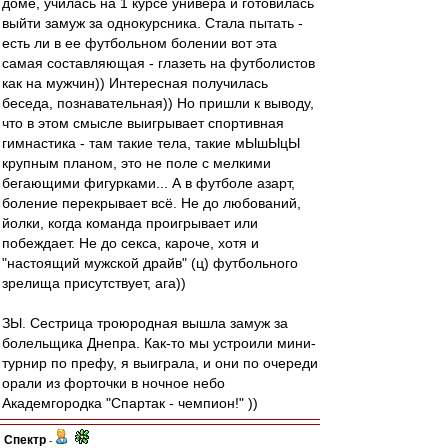
доме, училась на 1 курсе универа и готовилась
выйти замуж за однокурсника. Стала пытать -
есть ли в ее футбольном болении вот эта
самая составляющая - глазеть на футболистов
как на мужчин)) Интересная получилась
беседа, познавательная)) Но пришли к выводу,
что в этом смысле выигрывает спортивная
гимнастика - там такие тела, такие мЫшЫцЫ
крупным планом, это не поле с мелкими
бегающими фигурками... А в футболе азарт,
боление перекрывает всё. Не до любований,
йолки, когда команда проигрывает или
побеждает. Не до секса, кароче, хотя и
"настоящий мужской драйв" (ц) футбольного
зрелища присутствует, ага))
ЗЫ. Сестрица троюродная вышла замуж за
болельщика Днепра. Как-то мы устроили мини-
турнир по префу, я выиграла, и они по очереди
орали из форточки в ночное небо
Академгородка "Спартак - чемпион!" ))
Спектр
-