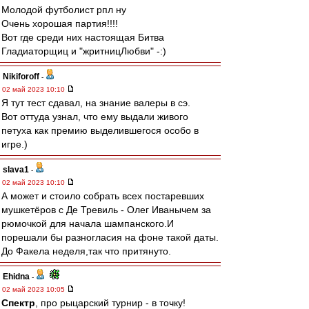
Молодой футболист рпл ну
Очень хорошая партия!!!!
Вот где среди них настоящая Битва
Гладиаторщиц и "жритницЛюбви" -:)
Nikiforoff
-
02 май 2023 10:10
Я тут тест сдавал, на знание валеры в сэ.
Вот оттуда узнал, что ему выдали живого
петуха как премию выделившегося особо в
игре.)
slava1
-
02 май 2023 10:10
А может и стоило собрать всех постаревших
мушкетёров с Де Тревиль - Олег Иванычем за
рюмочкой для начала шампанского.И
порешали бы разногласия на фоне такой даты.
До Факела неделя,так что притянуто.
Ehidna
-
02 май 2023 10:05
Спектр
, про рыцарский турнир - в точку!