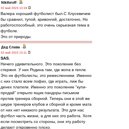
Nikiforoff
-
02 май 2023 13:19
Валера хороший футболист был.С Хлусевичем
бы сравнил, тупой, кривонгий, достаточно, Но
работоспособный, это очень серьезная тема в
футболе.
Это от природы.
Дед Слава
-
02 май 2023 13:11
SAS
,
Ничего удивительного. Это поколение без
стержня. У них Родина там, где жопа в тепле.
Это не футболисты, это ремесленники. Именно
с них стало всем пофих, где играть, лиж бы
денех платили. Именно это поколение "купи-
продай" открыло ящик пандоры письмом
против тренера сборной. Теперь они в этой же
шкуре тренеров клубов и сборной и кроме мата
от них нет никакого результата. Это для нас
футбол часть жизни, а для них это работа. Хотя
если посмотреть со стороны, они эту работу
делают откровенно плохо.