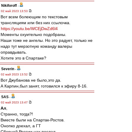
Nikiforoff
-
02 май 2023 13:53
Вот всем болеющим по текстовым
трансляциям или без них ссылочка.
https://youtu.be/WCEjDwZd6l4
Моменты охуительно подобраны.
Наши тоже не ангелы. Но это радует, только не
надо тут мерзотную команду валеры
оправдывать.
Хотите это в Спартаке?
Severin
-
02 май 2023 13:52
Вот Джубанова не было,это да.
А Карпин,был занят, готовился к эфиру 8-16.
SAS
-
02 май 2023 13:47
Ал
,
Странно, тогда?!
Вместе были на Спартак-Ростов.
Онопко доехал, а ГТ
Сборной России нах послал