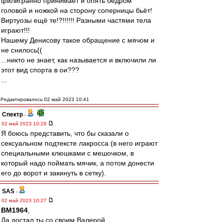
филигранно принимает и опять бедром
головой и ножкой на сторону соперницы бьёт!
Виртуозы ещё те!?!!!!!! Разными частями тела
играют!!!
Нашему Денисову такое обращение с мячом и
не снилось((
...никто не знает, как называется и включили ли
этот вид спорта в ои???
...
Редактировалось 02 май 2023 10:41
Спектр
-
02 май 2023 10:29
Я боюсь представить, что бы сказали о
сексуальном подтексте лакросса (в него играют
специальными клюшками с мешочком, в
который надо поймать мячик, а потом донести
его до ворот и закинуть в сетку).
SAS
-
02 май 2023 10:27
BM1964
,
Да достал ты со своим Валерой,