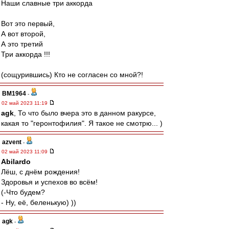
Наши славные три аккорда
Вот это первый,
А вот второй,
А это третий
Три аккорда !!!
(сощурившись) Кто не согласен со мной?!
BM1964
-
02 май 2023 11:19
agk
, То что было вчера это в данном ракурсе,
какая то "геронтофилия". Я такое не смотрю... )
azvent
-
02 май 2023 11:09
Abilardo
Лёш, с днём рождения!
Здоровья и успехов во всём!
(-Что будем?
- Ну, её, беленькую) ))
agk
-