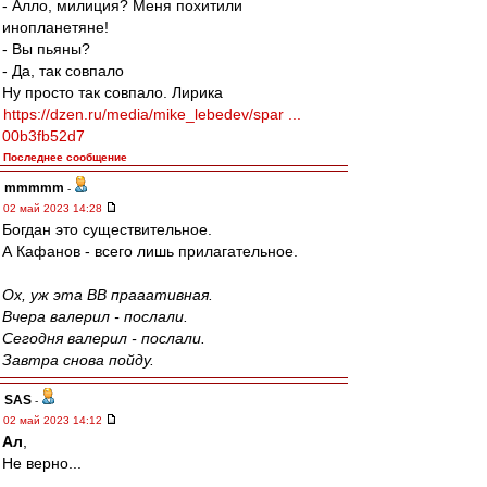
- Алло, милиция? Меня похитили
инопланетяне!
- Вы пьяны?
- Да, так совпало
Ну просто так совпало. Лирика
https://dzen.ru/media/mike_lebedev/spar ...
00b3fb52d7
Последнее сообщение
mmmmm
-
02 май 2023 14:28
Богдан это существительное.
А Кафанов - всего лишь прилагательное.
Ох, уж эта ВВ прааативная.
Вчера валерил - послали.
Сегодня валерил - послали.
Завтра снова пойду.
SAS
-
02 май 2023 14:12
Ал
,
Не верно...