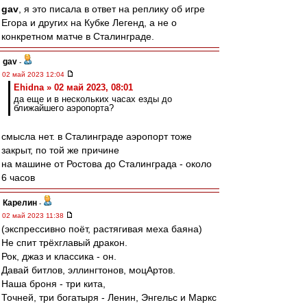
gav
, я это писала в ответ на реплику об игре
Егора и других на Кубке Легенд, а не о
конкретном матче в Сталинграде.
gav
-
02 май 2023 12:04
Ehidna » 02 май 2023, 08:01
да еще и в нескольких часах езды до
ближайшего аэропорта?
смысла нет. в Сталинграде аэропорт тоже
закрыт, по той же причине
на машине от Ростова до Сталинграда - около
6 часов
Карелин
-
02 май 2023 11:38
(экспрессивно поёт, растягивая меха баяна)
Не спит трёхглавый дракон.
Рок, джаз и классика - он.
Давай битлов, эллингтонов, моцАртов.
Наша броня - три кита,
Точней, три богатыря - Ленин, Энгельс и Маркс