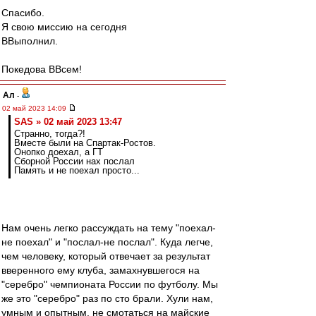
Спасибо.
Я свою миссию на сегодня
ВВыполнил.
Покедова ВВсем!
Ал
-
02 май 2023 14:09
SAS » 02 май 2023 13:47
Странно, тогда?!
Вместе были на Спартак-Ростов.
Онопко доехал, а ГТ
Сборной России нах послал
Память и не поехал просто...
Нам очень легко рассуждать на тему "поехал-
не поехал" и "послал-не послал". Куда легче,
чем человеку, который отвечает за результат
вверенного ему клуба, замахнувшегося на
"серебро" чемпионата России по футболу. Мы
же это "серебро" раз по сто брали. Хули нам,
умным и опытным, не смотаться на майские