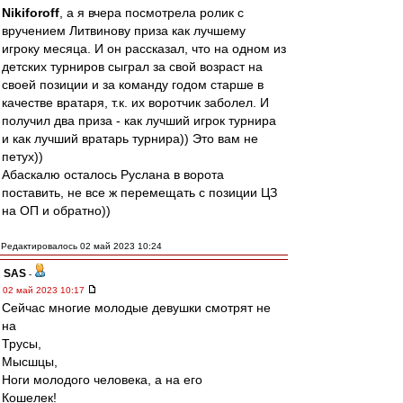
Nikiforoff
, а я вчера посмотрела ролик с
вручением Литвинову приза как лучшему
игроку месяца. И он рассказал, что на одном из
детских турниров сыграл за свой возраст на
своей позиции и за команду годом старше в
качестве вратаря, т.к. их воротчик заболел. И
получил два приза - как лучший игрок турнира
и как лучший вратарь турнира)) Это вам не
петух))
Абаскалю осталось Руслана в ворота
поставить, не все ж перемещать с позиции ЦЗ
на ОП и обратно))
Редактировалось 02 май 2023 10:24
SAS
-
02 май 2023 10:17
Сейчас многие молодые девушки смотрят не
на
Трусы,
Мысшцы,
Ноги молодого человека, а на его
Кошелек!