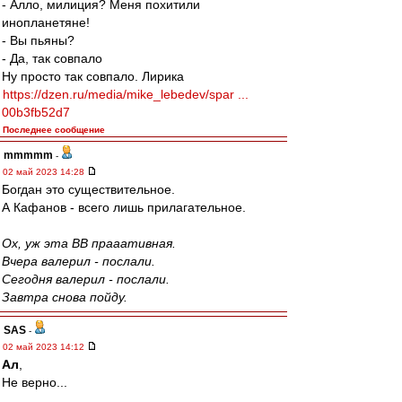
- Алло, милиция? Меня похитили
инопланетяне!
- Вы пьяны?
- Да, так совпало
Ну просто так совпало. Лирика
https://dzen.ru/media/mike_lebedev/spar ...
00b3fb52d7
Последнее сообщение
mmmmm
-
02 май 2023 14:28
Богдан это существительное.
А Кафанов - всего лишь прилагательное.
Ох, уж эта ВВ прааативная.
Вчера валерил - послали.
Сегодня валерил - послали.
Завтра снова пойду.
SAS
-
02 май 2023 14:12
Ал
,
Не верно...