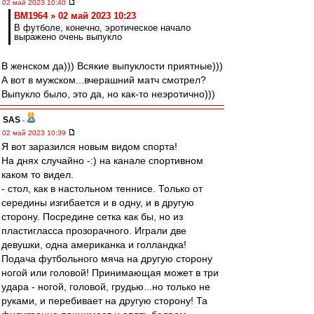
02 май 2023 10:40
BM1964 » 02 май 2023 10:23
В футболе, конечно, эротическое начало
выражено очень выпукло
В женском да))) Всякие выпуклости приятные)))
А вот в мужском...вчерашний матч смотрел?
Выпукло было, это да, но как-то неэротично)))
SAS
-
02 май 2023 10:39
Я вот заразился новым видом спорта!
На днях случайно -:) на канале спортивном
каком то видел.
- стол, как в настольном теннисе. Только от
середины изгибается и в одну, и в другую
сторону. Посредине сетка как бы, но из
пластигласса прозорачного. Играли две
девушки, одна американка и голландка!
Подача футбольного мяча на другую сторону
ногой или головой! Принимающая может в три
удара - ногой, головой, грудью...но только не
руками, и перебивает на другую сторону! Та