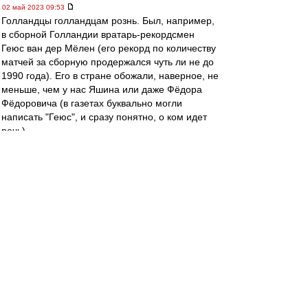
02 май 2023 09:53
Голландцы голландцам рознь. Был, например,
в сборной Голландии вратарь-рекордсмен
Геюс ван дер Мёлен (его рекорд по количеству
матчей за сборную продержался чуть ли не до
1990 года). Его в стране обожали, наверное, не
меньше, чем у нас Яшина или даже Фёдора
Фёдоровича (в газетах буквально могли
написать "Геюс", и сразу понятно, о ком идет
речь).
Потом он завершил карьеру и стал детским
врачом. Все вроде бы замечательно, только
вот он в конце тридцатых вступил в НСБ
(голландский аналог НСДАП), в открытую
поддерживал евгенические идеи и отказывался
принимать детей евреев. А когда Германия
захватила Голландию, вообще записался в СС
и уехал врачом на Восточный фронт.
После войны его отдали под суд за
коллаборационизм и посадили в тюрьму. А
когда выпустили по УДО, полностью
"отменили". К пособнику нацистов никто не