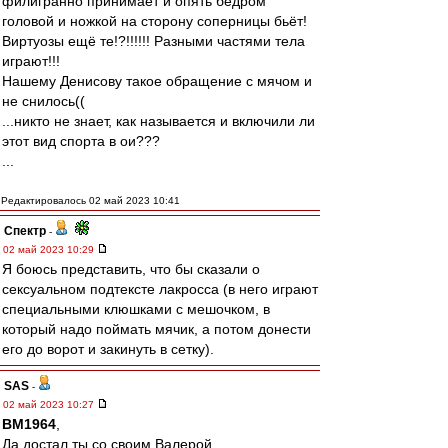
филигранно принимает и опять бедром
головой и ножкой на сторону соперницы бьёт!
Виртуозы ещё те!?!!!!!! Разными частями тела
играют!!!
Нашему Денисову такое обращение с мячом и
не снилось((
...никто не знает, как называется и включили ли
этот вид спорта в ои???
...
Редактировалось 02 май 2023 10:41
Спектр
-
02 май 2023 10:29
Я боюсь представить, что бы сказали о
сексуальном подтексте лакросса (в него играют
специальными клюшками с мешочком, в
который надо поймать мячик, а потом донести
его до ворот и закинуть в сетку).
SAS
-
02 май 2023 10:27
BM1964
,
Да достал ты со своим Валерой,