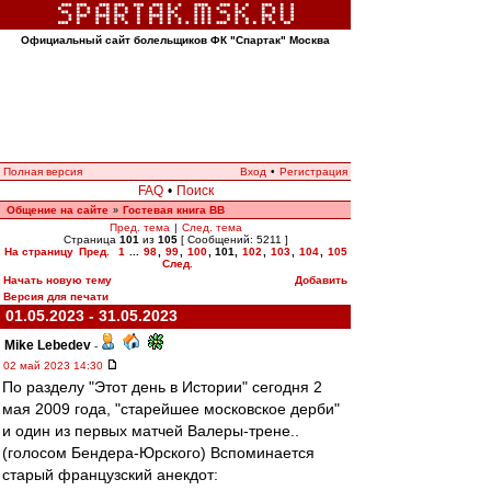
Официальный сайт болельщиков ФК "Спартак" Москва
Полная версия
Вход
•
Регистрация
FAQ
•
Поиск
Общение на сайте
Гостевая книга ВВ
»
Пред. тема
|
След. тема
Страница
101
из
105
[ Сообщений: 5211 ]
На страницу
Пред.
1
...
98
,
99
,
100
,
101
,
102
,
103
,
104
,
105
След.
Начать новую тему
Добавить
Версия для печати
01.05.2023 - 31.05.2023
Mike Lebedev
-
02 май 2023 14:30
По разделу "Этот день в Истории" сегодня 2
мая 2009 года, "старейшее московское дерби"
и один из первых матчей Валеры-трене..
(голосом Бендера-Юрского) Вспоминается
старый французский анекдот: