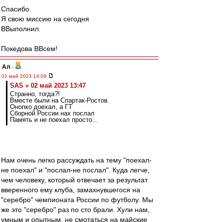
Спасибо.
Я свою миссию на сегодня
ВВыполнил.
Покедова ВВсем!
Ал
-
02 май 2023 14:09
SAS » 02 май 2023 13:47
Странно, тогда?!
Вместе были на Спартак-Ростов.
Онопко доехал, а ГТ
Сборной России нах послал
Память и не поехал просто...
Нам очень легко рассуждать на тему "поехал-
не поехал" и "послал-не послал". Куда легче,
чем человеку, который отвечает за результат
вверенного ему клуба, замахнувшегося на
"серебро" чемпионата России по футболу. Мы
же это "серебро" раз по сто брали. Хули нам,
умным и опытным, не смотаться на майские