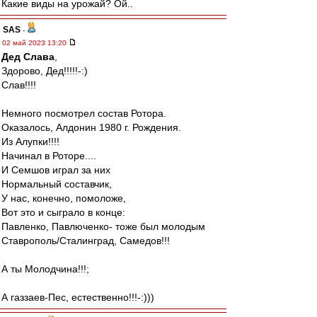
Какие виды на урожай? Ой..
SAS
-
02 май 2023 13:20
Дед Слава
,
Здорово, Дед!!!!!-:)
Слав!!!!
Немного посмотрел состав Ротора.
Оказалось, Алдонин 1980 г. Рождения.
Из Алупки!!!!
Начинал в Роторе....
И Семшов играл за них
Нормальный составчик,
У нас, конечно, помоложе,
Вот это и сыграло в конце:
Павленко, Павлюченко- тоже был молодым
Ставрополь/Сталинград, Самедов!!!
А ты Молодчина!!!;
А газзаев-Пес, естественно!!!-:)))