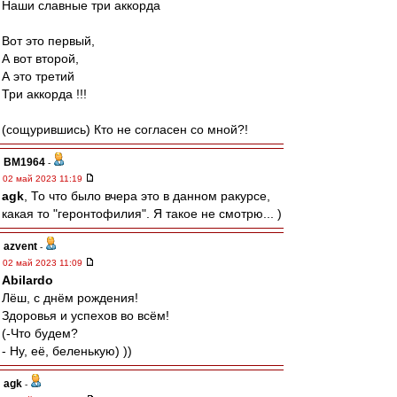
Наши славные три аккорда
Вот это первый,
А вот второй,
А это третий
Три аккорда !!!
(сощурившись) Кто не согласен со мной?!
BM1964
-
02 май 2023 11:19
agk
, То что было вчера это в данном ракурсе,
какая то "геронтофилия". Я такое не смотрю... )
azvent
-
02 май 2023 11:09
Abilardo
Лёш, с днём рождения!
Здоровья и успехов во всём!
(-Что будем?
- Ну, её, беленькую) ))
agk
-