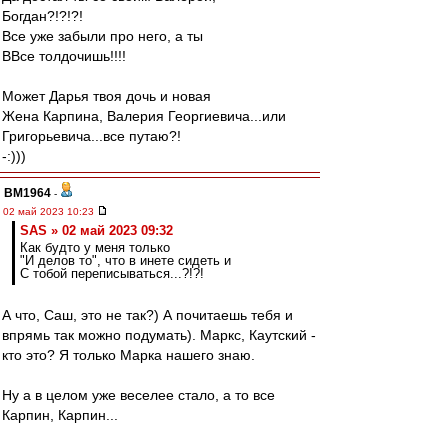
Богдан?!?!?!
Все уже забыли про него, а ты
ВВсе толдочишь!!!!
Может Дарья твоя дочь и новая
Жена Карпина, Валерия Георгиевича...или
Григорьевича...все путаю?!
-:)))
BM1964
-
02 май 2023 10:23
SAS » 02 май 2023 09:32
Как будто у меня только
"И делов то", что в инете сидеть и
С тобой переписываться...?!?!
А что, Саш, это не так?) А почитаешь тебя и
впрямь так можно подумать). Маркс, Каутский -
кто это? Я только Марка нашего знаю.
Ну а в целом уже веселее стало, а то все
Карпин, Карпин...