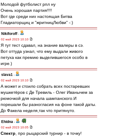
Молодой футболист рпл ну
Очень хорошая партия!!!!
Вот где среди них настоящая Битва
Гладиаторщиц и "жритницЛюбви" -:)
Nikiforoff
-
02 май 2023 10:10
Я тут тест сдавал, на знание валеры в сэ.
Вот оттуда узнал, что ему выдали живого
петуха как премию выделившегося особо в
игре.)
slava1
-
02 май 2023 10:10
А может и стоило собрать всех постаревших
мушкетёров с Де Тревиль - Олег Иванычем за
рюмочкой для начала шампанского.И
порешали бы разногласия на фоне такой даты.
До Факела неделя,так что притянуто.
Ehidna
-
02 май 2023 10:05
Спектр
, про рыцарский турнир - в точку!