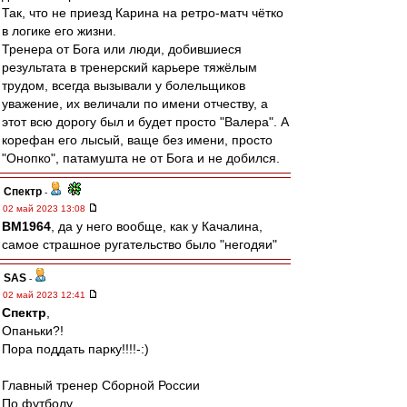
Так, что не приезд Карина на ретро-матч чётко
в логике его жизни.
Тренера от Бога или люди, добившиеся
результата в тренерский карьере тяжёлым
трудом, всегда вызывали у болельщиков
уважение, их величали по имени отчеству, а
этот всю дорогу был и будет просто "Валера". А
корефан его лысый, ваще без имени, просто
"Онопко", патамушта не от Бога и не добился.
Спектр
-
02 май 2023 13:08
BM1964
, да у него вообще, как у Качалина,
самое страшное ругательство было "негодяи"
SAS
-
02 май 2023 12:41
Спектр
,
Опаньки?!
Пора поддать парку!!!!-:)
Главный тренер Сборной России
По футболу