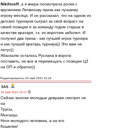
Nikiforoff
, а я вчера посмотрела ролик с
вручением Литвинову приза как лучшему
игроку месяца. И он рассказал, что на одном из
детских турниров сыграл за свой возраст на
своей позиции и за команду годом старше в
качестве вратаря, т.к. их воротчик заболел. И
получил два приза - как лучший игрок турнира
и как лучший вратарь турнира)) Это вам не
петух))
Абаскалю осталось Руслана в ворота
поставить, не все ж перемещать с позиции ЦЗ
на ОП и обратно))
Редактировалось 02 май 2023 10:24
SAS
-
02 май 2023 10:17
Сейчас многие молодые девушки смотрят не
на
Трусы,
Мысшцы,
Ноги молодого человека, а на его
Кошелек!