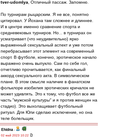
tver-udomlya
, Отличный пассаж. Запомню.
По турнирам рыцарским. Я не все, понятно
цитировал. У Йохана там сложнее и длиннее.
И в центре именно сравнение спорта и
средневековых турниров. Но... в турнирах он
усматривает (что неудивительно) ярко
выраженный сексуальный аспект и уже потом
перебрасывает этот элемент на современный
спорт. В футболе, конечно, эротическое начало
выражено очень выпукло. Сам по себе гол,
отчетливо прочитывается, как финальный
аккорд сексуального акта. В символическом
плане. В этом смысле наличие в фанатском
фольклоре изобилия эротических кричалок не
может удивлять. Это к тому, что футбол все же
часть "мужской культуры" и я против женщин на
стадио). Это выхолащивает футбольный
ритуал. Для Юли сделаю исключение, но она
теле болельщик.
Ehidna
-
02 май 2023 10:22