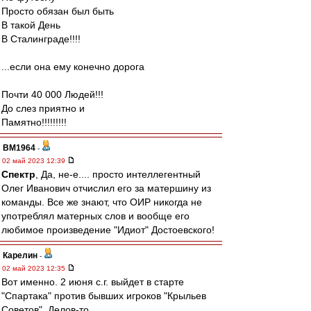
Просто обязан был быть
В такой День
В Сталинграде!!!!
...если она ему конечно дорога
Почти 40 000 Людей!!!
До слез приятно и
Памятно!!!!!!!!!
BM1964
-
02 май 2023 12:39
Спектр
, Да, не-е.... просто интеллегентный
Олег Иванович отчислил его за матершину из
команды. Все же знают, что ОИР никогда не
употреблял матерных слов и вообще его
любимое произведение "Идиот" Достоевского!
Карелин
-
02 май 2023 12:35
Вот именно. 2 июня с.г. выйдет в старте
"Спартака" против бывших игроков "Крыльев
Советов". Делов-то