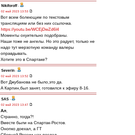
Nikiforoff
-
02 май 2023 13:53
Вот всем болеющим по текстовым
трансляциям или без них ссылочка.
https://youtu.be/WCEjDwZd6l4
Моменты охуительно подобраны.
Наши тоже не ангелы. Но это радует, только не
надо тут мерзотную команду валеры
оправдывать.
Хотите это в Спартаке?
Severin
-
02 май 2023 13:52
Вот Джубанова не было,это да.
А Карпин,был занят, готовился к эфиру 8-16.
SAS
-
02 май 2023 13:47
Ал
,
Странно, тогда?!
Вместе были на Спартак-Ростов.
Онопко доехал, а ГТ
Сборной России нах послал