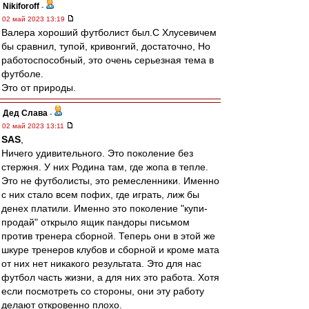
Nikiforoff
-
02 май 2023 13:19
Валера хороший футболист был.С Хлусевичем
бы сравнил, тупой, кривонгий, достаточно, Но
работоспособный, это очень серьезная тема в
футболе.
Это от природы.
Дед Слава
-
02 май 2023 13:11
SAS
,
Ничего удивительного. Это поколение без
стержня. У них Родина там, где жопа в тепле.
Это не футболисты, это ремесленники. Именно
с них стало всем пофих, где играть, лиж бы
денех платили. Именно это поколение "купи-
продай" открыло ящик пандоры письмом
против тренера сборной. Теперь они в этой же
шкуре тренеров клубов и сборной и кроме мата
от них нет никакого результата. Это для нас
футбол часть жизни, а для них это работа. Хотя
если посмотреть со стороны, они эту работу
делают откровенно плохо.