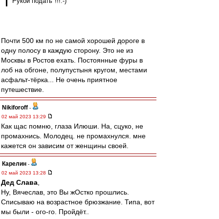
"Рукой подать"!!!:-)
Почти 500 км по не самой хорошей дороге в
одну полосу в каждую сторону. Это не из
Москвы в Ростов ехать. Постоянные фуры в
лоб на обгоне, полупустыня кругом, местами
асфальт-тёрка... Не очень приятное
путешествие.
Nikiforoff
-
02 май 2023 13:29
Как щас помню, глаза Илюши. На, сцуко, не
промахнись. Молодец. не промахнулся. мне
кажется он зависим от женщины своей.
Карелин
-
02 май 2023 13:28
Дед Слава
,
Ну, Вячеслав, это Вы жОстко прошлись.
Списываю на возрастное брюзжание. Типа, вот
мы были - ого-го. Пройдёт..