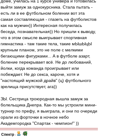
доме, училась на 1 курсе универа и готовилась
выйти замуж за однокурсника. Стала пытать -
есть ли в ее футбольном болении вот эта
самая составляющая - глазеть на футболистов
как на мужчин)) Интересная получилась
беседа, познавательная)) Но пришли к выводу,
что в этом смысле выигрывает спортивная
гимнастика - там такие тела, такие мЫшЫцЫ
крупным планом, это не поле с мелкими
бегающими фигурками... А в футболе азарт,
боление перекрывает всё. Не до любований,
йолки, когда команда проигрывает или
побеждает. Не до секса, кароче, хотя и
"настоящий мужской драйв" (ц) футбольного
зрелища присутствует, ага))
ЗЫ. Сестрица троюродная вышла замуж за
болельщика Днепра. Как-то мы устроили мини-
турнир по префу, я выиграла, и они по очереди
орали из форточки в ночное небо
Академгородка "Спартак - чемпион!" ))
Спектр
-