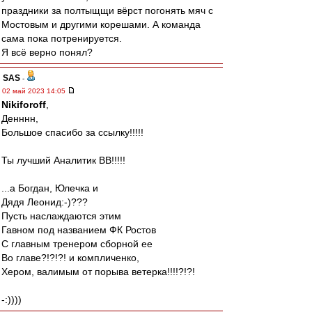
праздники за полтыщщи вёрст погонять мяч с
Мостовым и другими корешами. А команда
сама пока потренируется.
Я всё верно понял?
SAS
-
02 май 2023 14:05
Nikiforoff
,
Денннн,
Большое спасибо за ссылку!!!!!
Ты лучший Аналитик ВВ!!!!!
...а Богдан, Юлечка и
Дядя Леонид:-)???
Пусть наслаждаются этим
Гавном под названием ФК Ростов
С главным тренером сборной ее
Во главе?!?!?! и компличенко,
Хером, валимым от порыва ветерка!!!!?!?!
-:))))