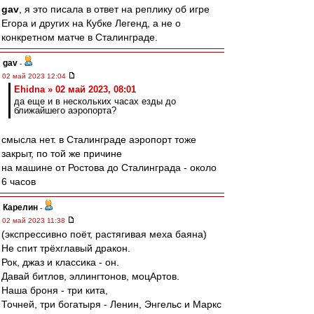
gav
, я это писала в ответ на реплику об игре
Егора и других на Кубке Легенд, а не о
конкретном матче в Сталинграде.
gav
-
02 май 2023 12:04
Ehidna » 02 май 2023, 08:01
да еще и в нескольких часах езды до
ближайшего аэропорта?
смысла нет. в Сталинграде аэропорт тоже
закрыт, по той же причине
на машине от Ростова до Сталинграда - около
6 часов
Карелин
-
02 май 2023 11:38
(экспрессивно поёт, растягивая меха баяна)
Не спит трёхглавый дракон.
Рок, джаз и классика - он.
Давай битлов, эллингтонов, моцАртов.
Наша броня - три кита,
Точней, три богатыря - Ленин, Энгельс и Маркс