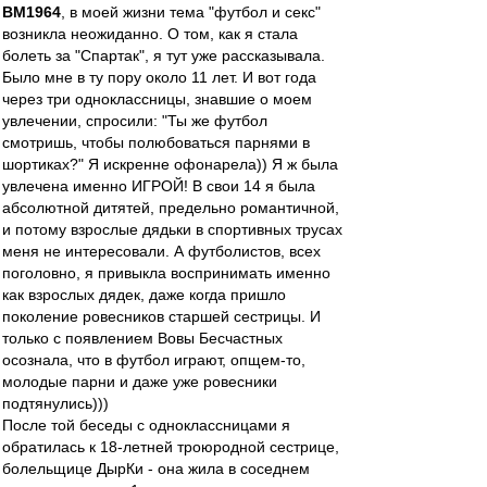
BM1964
, в моей жизни тема "футбол и секс"
возникла неожиданно. О том, как я стала
болеть за "Спартак", я тут уже рассказывала.
Было мне в ту пору около 11 лет. И вот года
через три одноклассницы, знавшие о моем
увлечении, спросили: "Ты же футбол
смотришь, чтобы полюбоваться парнями в
шортиках?" Я искренне офонарела)) Я ж была
увлечена именно ИГРОЙ! В свои 14 я была
абсолютной дитятей, предельно романтичной,
и потому взрослые дядьки в спортивных трусах
меня не интересовали. А футболистов, всех
поголовно, я привыкла воспринимать именно
как взрослых дядек, даже когда пришло
поколение ровесников старшей сестрицы. И
только с появлением Вовы Бесчастных
осознала, что в футбол играют, опщем-то,
молодые парни и даже уже ровесники
подтянулись)))
После той беседы с одноклассницами я
обратилась к 18-летней троюродной сестрице,
болельщице ДырКи - она жила в соседнем