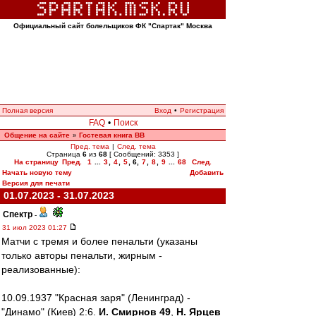
Официальный сайт болельщиков ФК "Спартак" Москва
Полная версия
Вход
•
Регистрация
FAQ
•
Поиск
Общение на сайте
Гостевая книга ВВ
»
Пред. тема
|
След. тема
Страница
6
из
68
[ Сообщений: 3353 ]
На страницу
Пред.
1
...
3
,
4
,
5
,
6
,
7
,
8
,
9
...
68
След.
Начать новую тему
Добавить
Версия для печати
01.07.2023 - 31.07.2023
Спектр
-
31 июл 2023 01:27
Матчи с тремя и более пенальти (указаны
только авторы пенальти, жирным -
реализованные):
10.09.1937 "Красная заря" (Ленинград) -
"Динамо" (Киев) 2:6.
И. Смирнов 49
,
Н. Ярцев