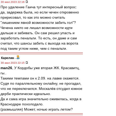
30 июл 2023 22:16
Про удаление Гаича тут интересный вопрос:
да, задержка была, но если чечен откровенно
пририсовал, то как это можно считать
"лишением явной возможности забить гол"?
Чечена никто не лишал возможности идти
дальше и забивать. Он сам решил упасть и
заработать пенальти. То есть, он даже и сам
считал, что шансы забить с выхода на ворота
под таким углом ниже, чем с пенальти.
Карелин
-
30 июл 2023 22:15
man26
, У Кордобы уже вторая ЖК. Красавитц,
гы..
Такими темпами он к 2.09. на лавке окажется.
Судя по параллельному онлайну, не прогадал,
что не переключился. Москалёв отсудил южное
дерби практически идеально.
Да и сама игра значительно оживилась, когда в
Краснодаре похолодало.
(размышляя) Может, ночью играть летом?