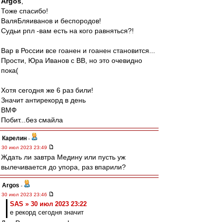
Argos
,
Тоже спасибо!
ВаляБляиванов и беспородов!
Судьи рпл -вам есть на кого равняться?!
Вар в России все гоанен и гоанен становится...
Прости, Юра Иванов с ВВ, но это очевидно
пока(
Хотя сегодня же 6 раз били!
Значит антирекорд в день
ВМФ
Побит...без смайла
Карелин
-
30 июл 2023 23:49
Ждать ли завтра Медину или пусть уж
вылечивается до упора, раз впарили?
Argos
-
30 июл 2023 23:46
SAS » 30 июл 2023 23:22
е рекорд сегодня значит