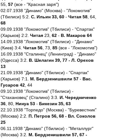
55,
57
(все - "Красная заря")
02.07.1938 "Динамо" (Москва) - "Локомотив"
(Тбилиси) 5:2.
С. Ильин 33, 60
-
Читая 58
, 64,
68
09.09.1938 "Локомотив" (Тбилиси) - "Спартак"
(Харьков) 2:2.
Читая
23,
62
-
В. Макаров 64
14.09.1938 "Локомотив" (Тбилиси) - "Динамо"
(Киев) 3:4.
Читая 56
, 73,
85
(все - "Локомотив")
16.09.1938 "Сталинец" (Ленинград) - "Динамо"
(Одесса) 3:2.
В. Шелагин 39, 77 - Л. Орехов
13
21.09.1938 "Динамо" (Тбилиси) - "Спартак"
(Харьков) 7:1.
М. Бердзенишвили 57
-
Вас.
Гусаров 42
, 44
09.10.1938 "Локомотив" (Тбилиси) -
"Стахановец" (Сталино) 3:3.
И. Чередниченко
36
, 80,
Нинуа 53
-
Бикезин 35, 63
22.10.1938 "Торпедо" (Москва) - "Буревестник"
(Москва) 2:2.
П. Петров 56, 68 - Вл. Соколов
25
06.11.1938 "Динамо" (Тбилиси) - "Металлург"
(Москва) 3:2.
М. Бердзенишвили 57, 67 -