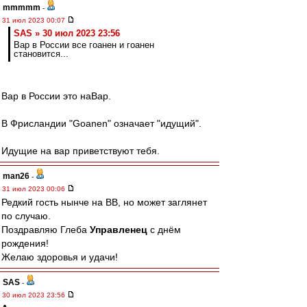
mmmmm
-
31 июл 2023 00:07
SAS » 30 июл 2023 23:56
Вар в России все гоанен и гоанен
становится...
Вар в России это наВар.
В Фрисландии "Goanen" означает "идущий".
Идущие на вар приветствуют тебя.
man26
-
31 июл 2023 00:06
Редкий гость нынче на ВВ, но может заглянет
по случаю.
Поздравляю Глеба
Управленец
с днём
рождения!
Желаю здоровья и удачи!
SAS
-
30 июл 2023 23:56