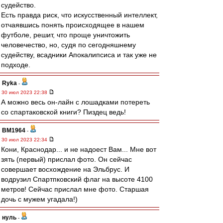
судейство.
Есть правда риск, что искусственный интеллект,
отчаявшись понять происходящее в нашем
футболе, решит, что проще уничтожить
человечество, но, судя по сегодняшнему
судейству, всадники Апокалипсиса и так уже не
подходе.
Ryka
-
30 июл 2023 22:38
А можно весь он-лайн с лошадками потереть
со спартаковской книги? Пиздец ведь!
BM1964
-
30 июл 2023 22:34
Кони, Краснодар... и не надоест Вам... Мне вот
зять (первый) прислал фото. Он сейчас
совершает восхождение на Эльбрус. И
водрузил Спартпковский флаг на высоте 4100
метров! Сейчас прислал мне фото. Старшая
дочь с мужем угадала!)
нуль
-