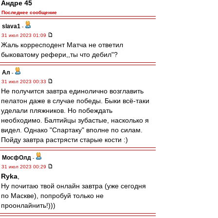
Андре 45
Последнее сообщение
slava1
-
31 июл 2023 01:09
Жаль корресподент Матча не ответил
быковатому рефери,,ты что дебил"?
Ал
-
31 июл 2023 00:33
Не получится завтра единолично возглавить
пелатон даже в случае победы. Быки всё-таки
уделали пляжников. Но побеждать
необходимо. Балтийцы зубастые, насколько я
видел. Однако "Спартаку" вполне по силам.
Пойду завтра растрясти старые кости :)
МосфОлд
-
31 июл 2023 00:29
Ryka
,
Ну почитаю твой онлайн завтра (уже сегодня
по Маскве), попробуй только не
проонлайнить!)))