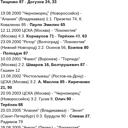
Тищенко 87
-
Догузов 24, 33
19.08.2000 "Черноморец" (Новороссийск) -
"Алания" (Владикавказ) 1:1. Призетко 74, К.
Коваленко 85 -
Пауло Эмилио 65
12.11.2000 ЦСКА (Москва) - "Локомотив"
(Москва) 4:3.
Корнаухов 71
-
Терёхин
49,
63
23.09.2000 "Ротор" (Волгоград) - "Локомотив"
(Нижний Новгород) 2:2. Осинов 56,
Есипов 80
-
Попхадзе 87
10.03.2001 "Факел" (Воронеж) - "Торпедо"
(Москва) 2:2.
Шмаров 16, Болтрушевич 87
-
Гашкин 12
13.08.2002 "Ростсельмаш" (Ростов-на-Дону) -
ЦСКА (Москва) 3:2.
А. Маслов 85 - Кириченко
21, 90
20.09.2003 ЦСКА (Москва) - "Черноморец"
(Новороссийск) 3:2. Гусев 9,
Олич 90
-
Терёхин 88
20.03.2005 "Алания" (Владикавказ) - "Зенит"
(Санкт-Петербург) 0:3. Бурдули 90 -
Спивак 27
,
Радимов 79
28.08.2005 "Амкар" (Пермь) - "Локомотив"