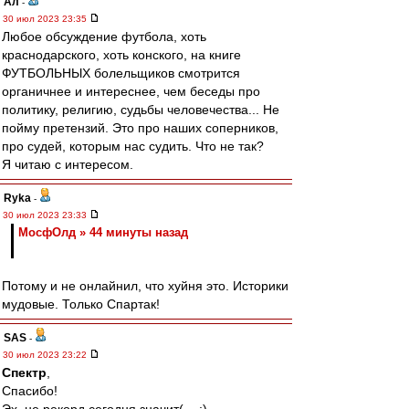
Ал
-
30 июл 2023 23:35
Любое обсуждение футбола, хоть
краснодарского, хоть конского, на книге
ФУТБОЛЬНЫХ болельщиков смотрится
органичнее и интереснее, чем беседы про
политику, религию, судьбы человечества... Не
пойму претензий. Это про наших соперников,
про судей, которым нас судить. Что не так?
Я читаю с интересом.
Ryka
-
30 июл 2023 23:33
МосфОлд » 44 минуты назад
Потому и не онлайнил, что хуйня это. Историки
мудовые. Только Спартак!
SAS
-
30 июл 2023 23:22
Спектр
,
Спасибо!