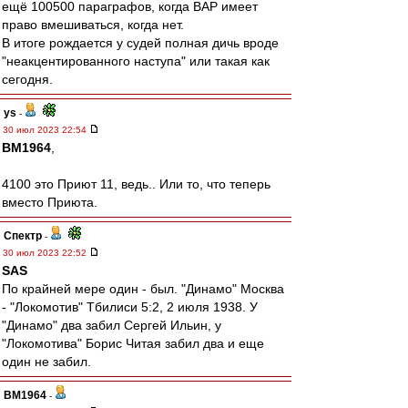
ещё 100500 параграфов, когда ВАР имеет
право вмешиваться, когда нет.
В итоге рождается у судей полная дичь вроде
"неакцентированного наступа" или такая как
сегодня.
ys
-
30 июл 2023 22:54
BM1964
,
4100 это Приют 11, ведь.. Или то, что теперь
вместо Приюта.
Спектр
-
30 июл 2023 22:52
SAS
По крайней мере один - был. "Динамо" Москва
- "Локомотив" Тбилиси 5:2, 2 июля 1938. У
"Динамо" два забил Сергей Ильин, у
"Локомотива" Борис Читая забил два и еще
один не забил.
BM1964
-