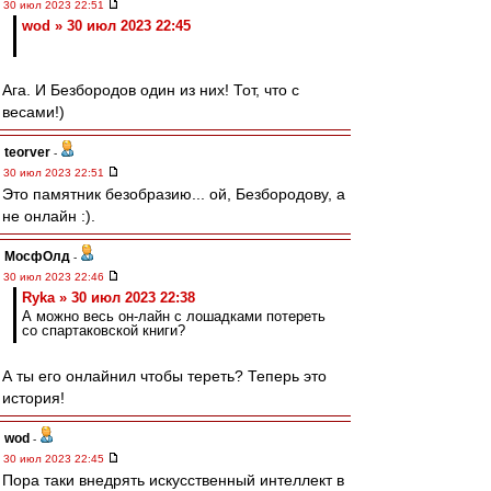
30 июл 2023 22:51
wod » 30 июл 2023 22:45
Ага. И Безбородов один из них! Тот, что с
весами!)
teorver
-
30 июл 2023 22:51
Это памятник безобразию... ой, Безбородову, а
не онлайн :).
МосфОлд
-
30 июл 2023 22:46
Ryka » 30 июл 2023 22:38
А можно весь он-лайн с лошадками потереть
со спартаковской книги?
А ты его онлайнил чтобы тереть? Теперь это
история!
wod
-
30 июл 2023 22:45
Пора таки внедрять искусственный интеллект в