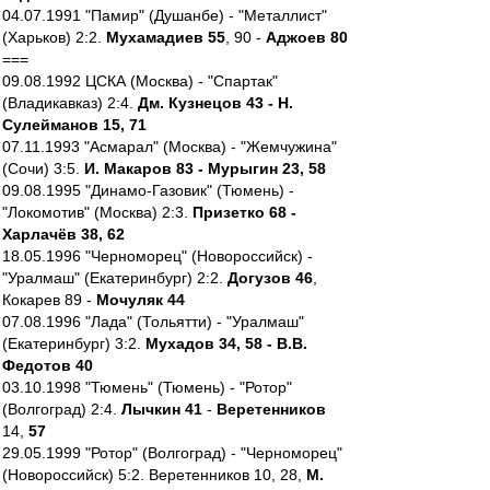
04.07.1991 "Памир" (Душанбе) - "Металлист"
(Харьков) 2:2.
Мухамадиев 55
, 90 -
Аджоев 80
===
09.08.1992 ЦСКА (Москва) - "Спартак"
(Владикавказ) 2:4.
Дм. Кузнецов 43 - Н.
Сулейманов 15, 71
07.11.1993 "Асмарал" (Москва) - "Жемчужина"
(Сочи) 3:5.
И. Макаров 83 - Мурыгин 23, 58
09.08.1995 "Динамо-Газовик" (Тюмень) -
"Локомотив" (Москва) 2:3.
Призетко 68 -
Харлачёв 38, 62
18.05.1996 "Черноморец" (Новороссийск) -
"Уралмаш" (Екатеринбург) 2:2.
Догузов 46
,
Кокарев 89 -
Мочуляк 44
07.08.1996 "Лада" (Тольятти) - "Уралмаш"
(Екатеринбург) 3:2.
Мухадов 34, 58 - В.В.
Федотов 40
03.10.1998 "Тюмень" (Тюмень) - "Ротор"
(Волгоград) 2:4.
Лычкин 41
-
Веретенников
14,
57
29.05.1999 "Ротор" (Волгоград) - "Черноморец"
(Новороссийск) 5:2. Веретенников 10, 28,
М.