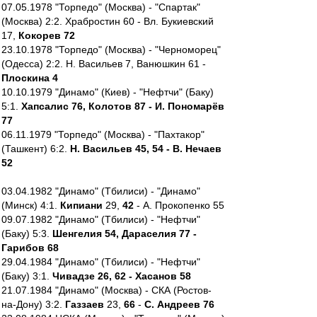
07.05.1978 "Торпедо" (Москва) - "Спартак"
(Москва) 2:2. Храбростин 60 - Вл. Букиевский
17,
Кокорев 72
23.10.1978 "Торпедо" (Москва) - "Черноморец"
(Одесса) 2:2. Н. Васильев 7, Ванюшкин 61 -
Плоскина 4
10.10.1979 "Динамо" (Киев) - "Нефтчи" (Баку)
5:1.
Хапсалис 76, Колотов 87 - И. Пономарёв
77
06.11.1979 "Торпедо" (Москва) - "Пахтакор"
(Ташкент) 6:2.
Н. Васильев 45, 54 - В. Нечаев
52
03.04.1982 "Динамо" (Тбилиси) - "Динамо"
(Минск) 4:1.
Кипиани
29,
42
- А. Прокопенко 55
09.07.1982 "Динамо" (Тбилиси) - "Нефтчи"
(Баку) 5:3.
Шенгелия 54, Дараселия 77 -
Гарибов 68
29.04.1984 "Динамо" (Тбилиси) - "Нефтчи"
(Баку) 3:1.
Чивадзе 26, 62 - Хасанов 58
21.07.1984 "Динамо" (Москва) - СКА (Ростов-
на-Дону) 3:2.
Газзаев
23,
66
-
С. Андреев 76