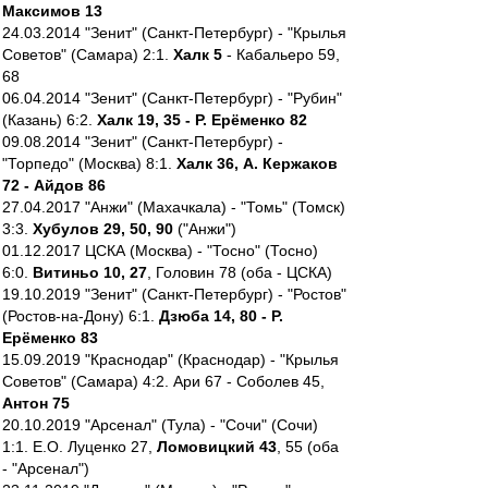
Максимов 13
24.03.2014 "Зенит" (Санкт-Петербург) - "Крылья
Советов" (Самара) 2:1.
Халк 5
- Кабальеро 59,
68
06.04.2014 "Зенит" (Санкт-Петербург) - "Рубин"
(Казань) 6:2.
Халк 19, 35 - Р. Ерёменко 82
09.08.2014 "Зенит" (Санкт-Петербург) -
"Торпедо" (Москва) 8:1.
Халк 36, А. Кержаков
72 - Айдов 86
27.04.2017 "Анжи" (Махачкала) - "Томь" (Томск)
3:3.
Хубулов 29, 50, 90
("Анжи")
01.12.2017 ЦСКА (Москва) - "Тосно" (Тосно)
6:0.
Витиньо 10, 27
, Головин 78 (оба - ЦСКА)
19.10.2019 "Зенит" (Санкт-Петербург) - "Ростов"
(Ростов-на-Дону) 6:1.
Дзюба 14, 80 - Р.
Ерёменко 83
15.09.2019 "Краснодар" (Краснодар) - "Крылья
Советов" (Самара) 4:2. Ари 67 - Соболев 45,
Антон 75
20.10.2019 "Арсенал" (Тула) - "Сочи" (Сочи)
1:1. Е.О. Луценко 27,
Ломовицкий 43
, 55 (оба
- "Арсенал")