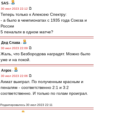
SAS
-
30 июл 2023 22:12
Теперь только к Алексею Спектру:
- а было в чемпионатах с 1935 года Союза и
России
5 пенальти в одном матче?
Дед Слава
-
30 июл 2023 22:09
Жаль, что Безбородова наградят. Можно было
уже и на покой.
Argos
-
30 июл 2023 22:06
Ахмат выиграл. По полученным красным и
пеналям - соответственно 2:1 и 3:2
соответственно. И только по голам проиграл.
Редактировалось 30 июл 2023 22:11
МосфОлд
-
30 июл 2023 22:03
Семёнов досвистелся, теперь денег не
будет...)))