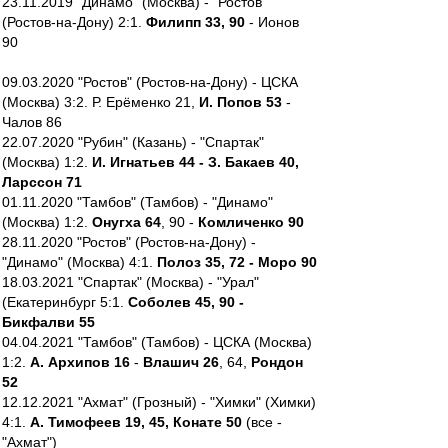
23.11.2019 "Динамо" (Москва) - "Ростов"
(Ростов-на-Дону) 2:1.
Филипп 33, 90
- Ионов
90
09.03.2020 "Ростов" (Ростов-на-Дону) - ЦСКА
(Москва) 3:2. Р. Ерёменко 21,
И. Попов 53
-
Чалов 86
22.07.2020 "Рубин" (Казань) - "Спартак"
(Москва) 1:2.
И. Игнатьев 44 - З. Бакаев 40,
Ларссон 71
01.11.2020 "Тамбов" (Тамбов) - "Динамо"
(Москва) 1:2.
Онугха 64
, 90 -
Комличенко 90
28.11.2020 "Ростов" (Ростов-на-Дону) -
"Динамо" (Москва) 4:1.
Полоз 35, 72 - Моро 90
18.03.2021 "Спартак" (Москва) - "Урал"
(Екатеринбург 5:1.
Соболев 45, 90 -
Бикфалви 55
04.04.2021 "Тамбов" (Тамбов) - ЦСКА (Москва)
1:2.
А. Архипов 16
-
Влашич 26
, 64,
Рондон
52
12.12.2021 "Ахмат" (Грозный) - "Химки" (Химки)
4:1.
А. Тимофеев 19, 45, Конате 50
(все -
"Ахмат")