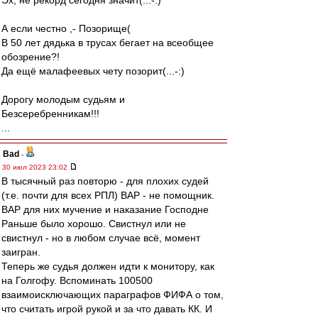
Эх, не рекорд сегодня значит(...-:)
А если честно ,- Позорище(
В 50 лет дядька в трусах бегает на всеобщее
обозрение?!
Да ещё малафеевых чету позорит(...-:)
Дорогу молодым судьям и
Безсеребренникам!!!
...
Bad
-
30 июл 2023 23:02
В тысячный раз повторю - для плохих судей
(т.е. почти для всех РПЛ) ВАР - не помощник.
ВАР для них мучение и наказание Господне
Раньше было хорошо. Свистнул или не
свистнул - но в любом случае всё, момент
заигран.
Теперь же судья должен идти к монитору, как
на Голгофу. Вспоминать 100500
взаимоисключающих параграфов ФИФА о том,
что считать игрой рукой и за что давать КК. И