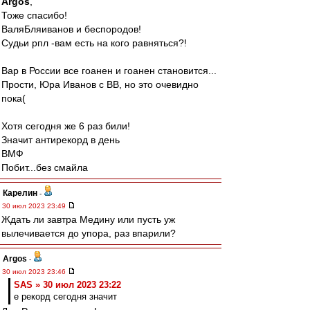
Argos
,
Тоже спасибо!
ВаляБляиванов и беспородов!
Судьи рпл -вам есть на кого равняться?!
Вар в России все гоанен и гоанен становится...
Прости, Юра Иванов с ВВ, но это очевидно
пока(
Хотя сегодня же 6 раз били!
Значит антирекорд в день
ВМФ
Побит...без смайла
Карелин
-
30 июл 2023 23:49
Ждать ли завтра Медину или пусть уж
вылечивается до упора, раз впарили?
Argos
-
30 июл 2023 23:46
SAS » 30 июл 2023 23:22
е рекорд сегодня значит