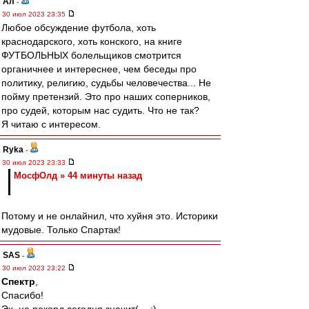
Ал
-
30 июл 2023 23:35
Любое обсуждение футбола, хоть
краснодарского, хоть конского, на книге
ФУТБОЛЬНЫХ болельщиков смотрится
органичнее и интереснее, чем беседы про
политику, религию, судьбы человечества... Не
пойму претензий. Это про наших соперников,
про судей, которым нас судить. Что не так?
Я читаю с интересом.
Ryka
-
30 июл 2023 23:33
МосфОлд » 44 минуты назад
Потому и не онлайнил, что хуйня это. Историки
мудовые. Только Спартак!
SAS
-
30 июл 2023 23:22
Спектр
,
Спасибо!