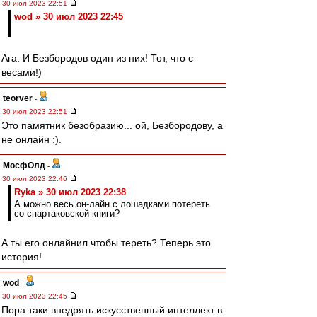
30 июл 2023 22:51
wod » 30 июл 2023 22:45
Ага. И Безбородов один из них! Тот, что с
весами!)
teorver
-
30 июл 2023 22:51
Это памятник безобразию... ой, Безбородову, а
не онлайн :).
МосфОлд
-
30 июл 2023 22:46
Ryka » 30 июл 2023 22:38
А можно весь он-лайн с лошадками потереть
со спартаковской книги?
А ты его онлайнил чтобы тереть? Теперь это
история!
wod
-
30 июл 2023 22:45
Пора таки внедрять искусственный интеллект в