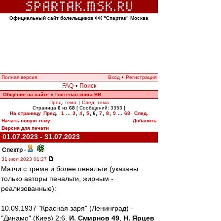
Официальный сайт болельщиков ФК "Спартак" Москва
Полная версия
Вход
•
Регистрация
FAQ
•
Поиск
Общение на сайте
Гостевая книга ВВ
»
Пред. тема
|
След. тема
Страница
6
из
68
[ Сообщений: 3353 ]
На страницу
Пред.
1
...
3
,
4
,
5
,
6
,
7
,
8
,
9
...
68
След.
Начать новую тему
Добавить
Версия для печати
01.07.2023 - 31.07.2023
Спектр
-
31 июл 2023 01:27
Матчи с тремя и более пенальти (указаны
только авторы пенальти, жирным -
реализованные):
10.09.1937 "Красная заря" (Ленинград) -
"Динамо" (Киев) 2:6.
И. Смирнов 49
,
Н. Ярцев