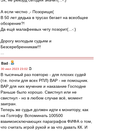
Эх, не рекорд сегодня значит(...-:)
А если честно ,- Позорище(
В 50 лет дядька в трусах бегает на всеобщее
обозрение?!
Да ещё малафеевых чету позорит(...-:)
Дорогу молодым судьям и
Безсеребренникам!!!
...
Bad
-
30 июл 2023 23:02
В тысячный раз повторю - для плохих судей
(т.е. почти для всех РПЛ) ВАР - не помощник.
ВАР для них мучение и наказание Господне
Раньше было хорошо. Свистнул или не
свистнул - но в любом случае всё, момент
заигран.
Теперь же судья должен идти к монитору, как
на Голгофу. Вспоминать 100500
взаимоисключающих параграфов ФИФА о том,
что считать игрой рукой и за что давать КК. И