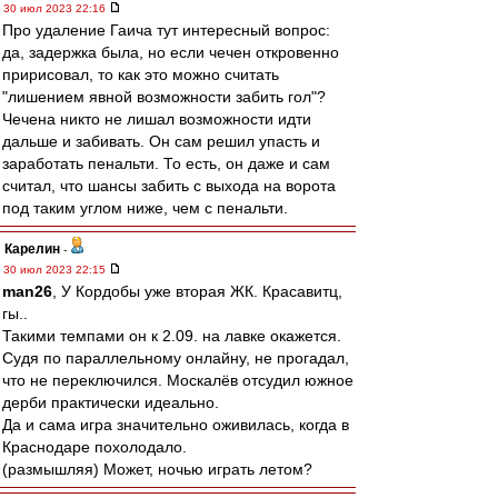
30 июл 2023 22:16
Про удаление Гаича тут интересный вопрос:
да, задержка была, но если чечен откровенно
пририсовал, то как это можно считать
"лишением явной возможности забить гол"?
Чечена никто не лишал возможности идти
дальше и забивать. Он сам решил упасть и
заработать пенальти. То есть, он даже и сам
считал, что шансы забить с выхода на ворота
под таким углом ниже, чем с пенальти.
Карелин
-
30 июл 2023 22:15
man26
, У Кордобы уже вторая ЖК. Красавитц,
гы..
Такими темпами он к 2.09. на лавке окажется.
Судя по параллельному онлайну, не прогадал,
что не переключился. Москалёв отсудил южное
дерби практически идеально.
Да и сама игра значительно оживилась, когда в
Краснодаре похолодало.
(размышляя) Может, ночью играть летом?