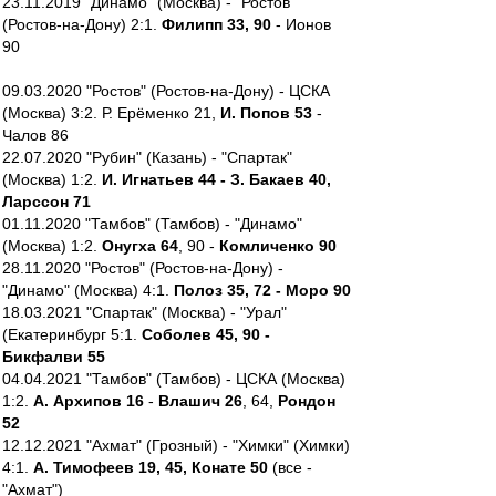
23.11.2019 "Динамо" (Москва) - "Ростов"
(Ростов-на-Дону) 2:1.
Филипп 33, 90
- Ионов
90
09.03.2020 "Ростов" (Ростов-на-Дону) - ЦСКА
(Москва) 3:2. Р. Ерёменко 21,
И. Попов 53
-
Чалов 86
22.07.2020 "Рубин" (Казань) - "Спартак"
(Москва) 1:2.
И. Игнатьев 44 - З. Бакаев 40,
Ларссон 71
01.11.2020 "Тамбов" (Тамбов) - "Динамо"
(Москва) 1:2.
Онугха 64
, 90 -
Комличенко 90
28.11.2020 "Ростов" (Ростов-на-Дону) -
"Динамо" (Москва) 4:1.
Полоз 35, 72 - Моро 90
18.03.2021 "Спартак" (Москва) - "Урал"
(Екатеринбург 5:1.
Соболев 45, 90 -
Бикфалви 55
04.04.2021 "Тамбов" (Тамбов) - ЦСКА (Москва)
1:2.
А. Архипов 16
-
Влашич 26
, 64,
Рондон
52
12.12.2021 "Ахмат" (Грозный) - "Химки" (Химки)
4:1.
А. Тимофеев 19, 45, Конате 50
(все -
"Ахмат")