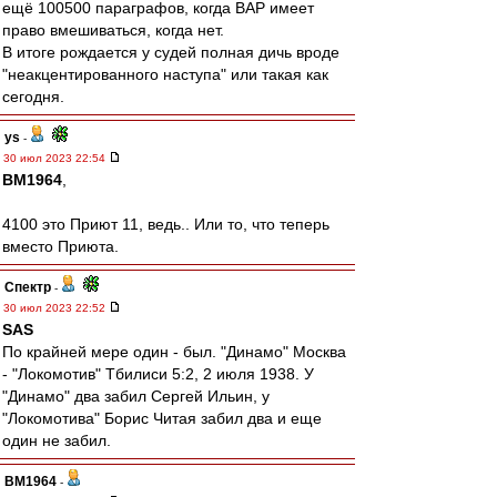
ещё 100500 параграфов, когда ВАР имеет
право вмешиваться, когда нет.
В итоге рождается у судей полная дичь вроде
"неакцентированного наступа" или такая как
сегодня.
ys
-
30 июл 2023 22:54
BM1964
,
4100 это Приют 11, ведь.. Или то, что теперь
вместо Приюта.
Спектр
-
30 июл 2023 22:52
SAS
По крайней мере один - был. "Динамо" Москва
- "Локомотив" Тбилиси 5:2, 2 июля 1938. У
"Динамо" два забил Сергей Ильин, у
"Локомотива" Борис Читая забил два и еще
один не забил.
BM1964
-