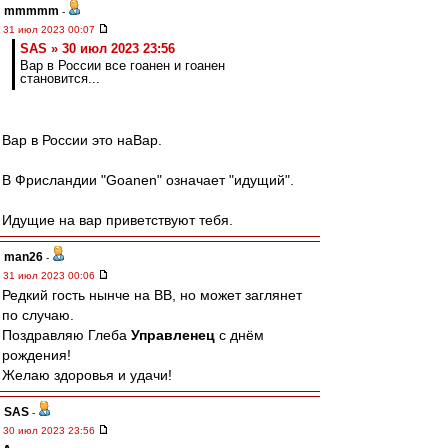
mmmmm
-
31 июл 2023 00:07
SAS » 30 июл 2023 23:56
Вар в России все гоанен и гоанен
становится...
Вар в России это наВар.
В Фрисландии "Goanen" означает "идущий".
Идущие на вар приветствуют тебя.
man26
-
31 июл 2023 00:06
Редкий гость нынче на ВВ, но может заглянет
по случаю.
Поздравляю Глеба
Управленец
с днём
рождения!
Желаю здоровья и удачи!
SAS
-
30 июл 2023 23:56