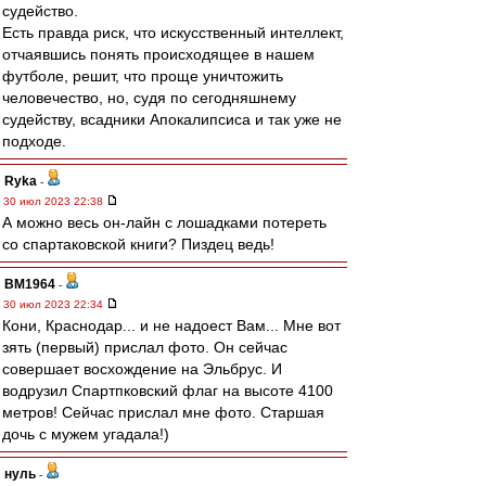
судейство.
Есть правда риск, что искусственный интеллект,
отчаявшись понять происходящее в нашем
футболе, решит, что проще уничтожить
человечество, но, судя по сегодняшнему
судейству, всадники Апокалипсиса и так уже не
подходе.
Ryka
-
30 июл 2023 22:38
А можно весь он-лайн с лошадками потереть
со спартаковской книги? Пиздец ведь!
BM1964
-
30 июл 2023 22:34
Кони, Краснодар... и не надоест Вам... Мне вот
зять (первый) прислал фото. Он сейчас
совершает восхождение на Эльбрус. И
водрузил Спартпковский флаг на высоте 4100
метров! Сейчас прислал мне фото. Старшая
дочь с мужем угадала!)
нуль
-