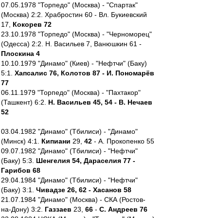
07.05.1978 "Торпедо" (Москва) - "Спартак"
(Москва) 2:2. Храбростин 60 - Вл. Букиевский
17,
Кокорев 72
23.10.1978 "Торпедо" (Москва) - "Черноморец"
(Одесса) 2:2. Н. Васильев 7, Ванюшкин 61 -
Плоскина 4
10.10.1979 "Динамо" (Киев) - "Нефтчи" (Баку)
5:1.
Хапсалис 76, Колотов 87 - И. Пономарёв
77
06.11.1979 "Торпедо" (Москва) - "Пахтакор"
(Ташкент) 6:2.
Н. Васильев 45, 54 - В. Нечаев
52
03.04.1982 "Динамо" (Тбилиси) - "Динамо"
(Минск) 4:1.
Кипиани
29,
42
- А. Прокопенко 55
09.07.1982 "Динамо" (Тбилиси) - "Нефтчи"
(Баку) 5:3.
Шенгелия 54, Дараселия 77 -
Гарибов 68
29.04.1984 "Динамо" (Тбилиси) - "Нефтчи"
(Баку) 3:1.
Чивадзе 26, 62 - Хасанов 58
21.07.1984 "Динамо" (Москва) - СКА (Ростов-
на-Дону) 3:2.
Газзаев
23,
66
-
С. Андреев 76