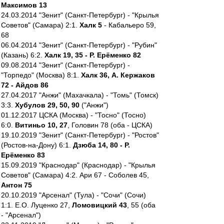
Максимов 13
24.03.2014 "Зенит" (Санкт-Петербург) - "Крылья
Советов" (Самара) 2:1.
Халк 5
- Кабальеро 59,
68
06.04.2014 "Зенит" (Санкт-Петербург) - "Рубин"
(Казань) 6:2.
Халк 19, 35 - Р. Ерёменко 82
09.08.2014 "Зенит" (Санкт-Петербург) -
"Торпедо" (Москва) 8:1.
Халк 36, А. Кержаков
72 - Айдов 86
27.04.2017 "Анжи" (Махачкала) - "Томь" (Томск)
3:3.
Хубулов 29, 50, 90
("Анжи")
01.12.2017 ЦСКА (Москва) - "Тосно" (Тосно)
6:0.
Витиньо 10, 27
, Головин 78 (оба - ЦСКА)
19.10.2019 "Зенит" (Санкт-Петербург) - "Ростов"
(Ростов-на-Дону) 6:1.
Дзюба 14, 80 - Р.
Ерёменко 83
15.09.2019 "Краснодар" (Краснодар) - "Крылья
Советов" (Самара) 4:2. Ари 67 - Соболев 45,
Антон 75
20.10.2019 "Арсенал" (Тула) - "Сочи" (Сочи)
1:1. Е.О. Луценко 27,
Ломовицкий 43
, 55 (оба
- "Арсенал")