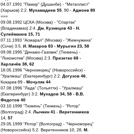
04.07.1991 "Памир" (Душанбе) - "Металлист"
(Харьков) 2:2.
Мухамадиев 55
, 90 -
Аджоев 80
===
09.08.1992 ЦСКА (Москва) - "Спартак"
(Владикавказ) 2:4.
Дм. Кузнецов 43 - Н.
Сулейманов 15, 71
07.11.1993 "Асмарал" (Москва) - "Жемчужина"
(Сочи) 3:5.
И. Макаров 83 - Мурыгин 23, 58
09.08.1995 "Динамо-Газовик" (Тюмень) -
"Локомотив" (Москва) 2:3.
Призетко 68 -
Харлачёв 38, 62
18.05.1996 "Черноморец" (Новороссийск) -
"Уралмаш" (Екатеринбург) 2:2.
Догузов 46
,
Кокарев 89 -
Мочуляк 44
07.08.1996 "Лада" (Тольятти) - "Уралмаш"
(Екатеринбург) 3:2.
Мухадов 34, 58 - В.В.
Федотов 40
03.10.1998 "Тюмень" (Тюмень) - "Ротор"
(Волгоград) 2:4.
Лычкин 41
-
Веретенников
14,
57
29.05.1999 "Ротор" (Волгоград) - "Черноморец"
(Новороссийск) 5:2. Веретенников 10, 28,
М.