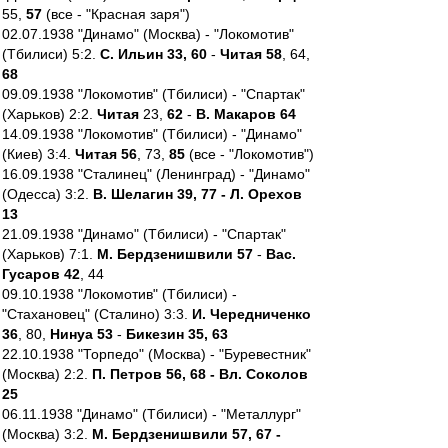
55,
57
(все - "Красная заря")
02.07.1938 "Динамо" (Москва) - "Локомотив"
(Тбилиси) 5:2.
С. Ильин 33, 60
-
Читая 58
, 64,
68
09.09.1938 "Локомотив" (Тбилиси) - "Спартак"
(Харьков) 2:2.
Читая
23,
62
-
В. Макаров 64
14.09.1938 "Локомотив" (Тбилиси) - "Динамо"
(Киев) 3:4.
Читая 56
, 73,
85
(все - "Локомотив")
16.09.1938 "Сталинец" (Ленинград) - "Динамо"
(Одесса) 3:2.
В. Шелагин 39, 77 - Л. Орехов
13
21.09.1938 "Динамо" (Тбилиси) - "Спартак"
(Харьков) 7:1.
М. Бердзенишвили 57
-
Вас.
Гусаров 42
, 44
09.10.1938 "Локомотив" (Тбилиси) -
"Стахановец" (Сталино) 3:3.
И. Чередниченко
36
, 80,
Нинуа 53
-
Бикезин 35, 63
22.10.1938 "Торпедо" (Москва) - "Буревестник"
(Москва) 2:2.
П. Петров 56, 68 - Вл. Соколов
25
06.11.1938 "Динамо" (Тбилиси) - "Металлург"
(Москва) 3:2.
М. Бердзенишвили 57, 67 -