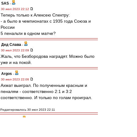
SAS
-
30 июл 2023 22:12
Теперь только к Алексею Спектру:
- а было в чемпионатах с 1935 года Союза и
России
5 пенальти в одном матче?
Дед Слава
-
30 июл 2023 22:09
Жаль, что Безбородова наградят. Можно было
уже и на покой.
Argos
-
30 июл 2023 22:06
Ахмат выиграл. По полученным красным и
пеналям - соответственно 2:1 и 3:2
соответственно. И только по голам проиграл.
Редактировалось 30 июл 2023 22:11
МосфОлд
-
30 июл 2023 22:03
Семёнов досвистелся, теперь денег не
будет...)))