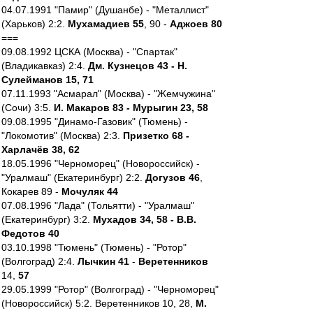
04.07.1991 "Памир" (Душанбе) - "Металлист"
(Харьков) 2:2.
Мухамадиев 55
, 90 -
Аджоев 80
===
09.08.1992 ЦСКА (Москва) - "Спартак"
(Владикавказ) 2:4.
Дм. Кузнецов 43 - Н.
Сулейманов 15, 71
07.11.1993 "Асмарал" (Москва) - "Жемчужина"
(Сочи) 3:5.
И. Макаров 83 - Мурыгин 23, 58
09.08.1995 "Динамо-Газовик" (Тюмень) -
"Локомотив" (Москва) 2:3.
Призетко 68 -
Харлачёв 38, 62
18.05.1996 "Черноморец" (Новороссийск) -
"Уралмаш" (Екатеринбург) 2:2.
Догузов 46
,
Кокарев 89 -
Мочуляк 44
07.08.1996 "Лада" (Тольятти) - "Уралмаш"
(Екатеринбург) 3:2.
Мухадов 34, 58 - В.В.
Федотов 40
03.10.1998 "Тюмень" (Тюмень) - "Ротор"
(Волгоград) 2:4.
Лычкин 41
-
Веретенников
14,
57
29.05.1999 "Ротор" (Волгоград) - "Черноморец"
(Новороссийск) 5:2. Веретенников 10, 28,
М.