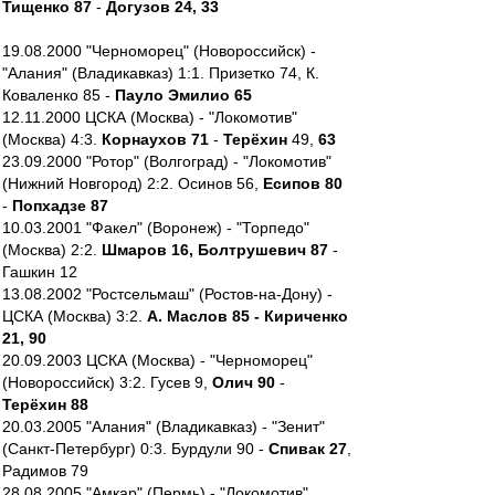
Тищенко 87
-
Догузов 24, 33
19.08.2000 "Черноморец" (Новороссийск) -
"Алания" (Владикавказ) 1:1. Призетко 74, К.
Коваленко 85 -
Пауло Эмилио 65
12.11.2000 ЦСКА (Москва) - "Локомотив"
(Москва) 4:3.
Корнаухов 71
-
Терёхин
49,
63
23.09.2000 "Ротор" (Волгоград) - "Локомотив"
(Нижний Новгород) 2:2. Осинов 56,
Есипов 80
-
Попхадзе 87
10.03.2001 "Факел" (Воронеж) - "Торпедо"
(Москва) 2:2.
Шмаров 16, Болтрушевич 87
-
Гашкин 12
13.08.2002 "Ростсельмаш" (Ростов-на-Дону) -
ЦСКА (Москва) 3:2.
А. Маслов 85 - Кириченко
21, 90
20.09.2003 ЦСКА (Москва) - "Черноморец"
(Новороссийск) 3:2. Гусев 9,
Олич 90
-
Терёхин 88
20.03.2005 "Алания" (Владикавказ) - "Зенит"
(Санкт-Петербург) 0:3. Бурдули 90 -
Спивак 27
,
Радимов 79
28.08.2005 "Амкар" (Пермь) - "Локомотив"