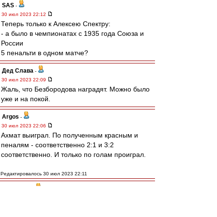
SAS
-
30 июл 2023 22:12
Теперь только к Алексею Спектру:
- а было в чемпионатах с 1935 года Союза и
России
5 пенальти в одном матче?
Дед Слава
-
30 июл 2023 22:09
Жаль, что Безбородова наградят. Можно было
уже и на покой.
Argos
-
30 июл 2023 22:06
Ахмат выиграл. По полученным красным и
пеналям - соответственно 2:1 и 3:2
соответственно. И только по голам проиграл.
Редактировалось 30 июл 2023 22:11
МосфОлд
-
30 июл 2023 22:03
Семёнов досвистелся, теперь денег не
будет...)))