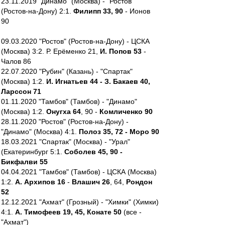
23.11.2019 "Динамо" (Москва) - "Ростов"
(Ростов-на-Дону) 2:1.
Филипп 33, 90
- Ионов
90
09.03.2020 "Ростов" (Ростов-на-Дону) - ЦСКА
(Москва) 3:2. Р. Ерёменко 21,
И. Попов 53
-
Чалов 86
22.07.2020 "Рубин" (Казань) - "Спартак"
(Москва) 1:2.
И. Игнатьев 44 - З. Бакаев 40,
Ларссон 71
01.11.2020 "Тамбов" (Тамбов) - "Динамо"
(Москва) 1:2.
Онугха 64
, 90 -
Комличенко 90
28.11.2020 "Ростов" (Ростов-на-Дону) -
"Динамо" (Москва) 4:1.
Полоз 35, 72 - Моро 90
18.03.2021 "Спартак" (Москва) - "Урал"
(Екатеринбург 5:1.
Соболев 45, 90 -
Бикфалви 55
04.04.2021 "Тамбов" (Тамбов) - ЦСКА (Москва)
1:2.
А. Архипов 16
-
Влашич 26
, 64,
Рондон
52
12.12.2021 "Ахмат" (Грозный) - "Химки" (Химки)
4:1.
А. Тимофеев 19, 45, Конате 50
(все -
"Ахмат")