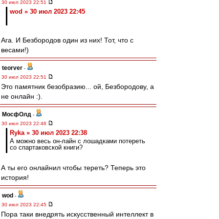
30 июл 2023 22:51
wod » 30 июл 2023 22:45
Ага. И Безбородов один из них! Тот, что с
весами!)
teorver
-
30 июл 2023 22:51
Это памятник безобразию... ой, Безбородову, а
не онлайн :).
МосфОлд
-
30 июл 2023 22:46
Ryka » 30 июл 2023 22:38
А можно весь он-лайн с лошадками потереть
со спартаковской книги?
А ты его онлайнил чтобы тереть? Теперь это
история!
wod
-
30 июл 2023 22:45
Пора таки внедрять искусственный интеллект в