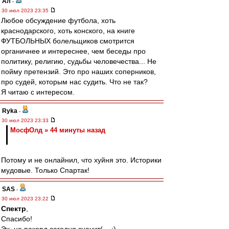
Ал
-
30 июл 2023 23:35
Любое обсуждение футбола, хоть
краснодарского, хоть конского, на книге
ФУТБОЛЬНЫХ болельщиков смотрится
органичнее и интереснее, чем беседы про
политику, религию, судьбы человечества... Не
пойму претензий. Это про наших соперников,
про судей, которым нас судить. Что не так?
Я читаю с интересом.
Ryka
-
30 июл 2023 23:33
МосфОлд » 44 минуты назад
Потому и не онлайнил, что хуйня это. Историки
мудовые. Только Спартак!
SAS
-
30 июл 2023 23:22
Спектр
,
Спасибо!