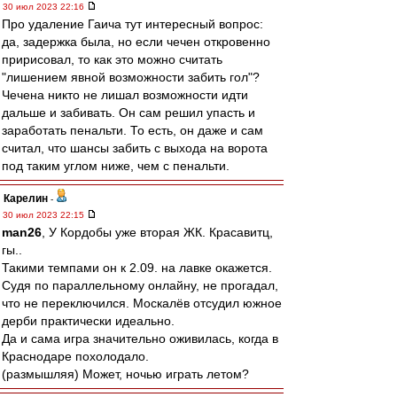
30 июл 2023 22:16
Про удаление Гаича тут интересный вопрос:
да, задержка была, но если чечен откровенно
пририсовал, то как это можно считать
"лишением явной возможности забить гол"?
Чечена никто не лишал возможности идти
дальше и забивать. Он сам решил упасть и
заработать пенальти. То есть, он даже и сам
считал, что шансы забить с выхода на ворота
под таким углом ниже, чем с пенальти.
Карелин
-
30 июл 2023 22:15
man26
, У Кордобы уже вторая ЖК. Красавитц,
гы..
Такими темпами он к 2.09. на лавке окажется.
Судя по параллельному онлайну, не прогадал,
что не переключился. Москалёв отсудил южное
дерби практически идеально.
Да и сама игра значительно оживилась, когда в
Краснодаре похолодало.
(размышляя) Может, ночью играть летом?