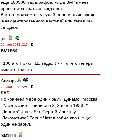
ещё 100500 параграфов, когда ВАР имеет
право вмешиваться, когда нет.
В итоге рождается у судей полная дичь вроде
"неакцентированного наступа" или такая как
сегодня.
ys
-
30 июл 2023 22:54
BM1964
,
4100 это Приют 11, ведь.. Или то, что теперь
вместо Приюта.
Спектр
-
30 июл 2023 22:52
SAS
По крайней мере один - был. "Динамо" Москва
- "Локомотив" Тбилиси 5:2, 2 июля 1938. У
"Динамо" два забил Сергей Ильин, у
"Локомотива" Борис Читая забил два и еще
один не забил.
BM1964
-