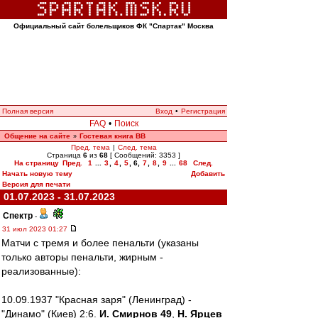
Официальный сайт болельщиков ФК "Спартак" Москва
Полная версия
Вход
•
Регистрация
FAQ
•
Поиск
Общение на сайте
Гостевая книга ВВ
»
Пред. тема
|
След. тема
Страница
6
из
68
[ Сообщений: 3353 ]
На страницу
Пред.
1
...
3
,
4
,
5
,
6
,
7
,
8
,
9
...
68
След.
Начать новую тему
Добавить
Версия для печати
01.07.2023 - 31.07.2023
Спектр
-
31 июл 2023 01:27
Матчи с тремя и более пенальти (указаны
только авторы пенальти, жирным -
реализованные):
10.09.1937 "Красная заря" (Ленинград) -
"Динамо" (Киев) 2:6.
И. Смирнов 49
,
Н. Ярцев