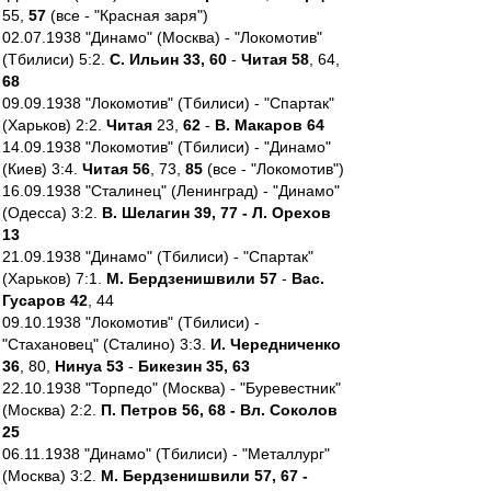
55,
57
(все - "Красная заря")
02.07.1938 "Динамо" (Москва) - "Локомотив"
(Тбилиси) 5:2.
С. Ильин 33, 60
-
Читая 58
, 64,
68
09.09.1938 "Локомотив" (Тбилиси) - "Спартак"
(Харьков) 2:2.
Читая
23,
62
-
В. Макаров 64
14.09.1938 "Локомотив" (Тбилиси) - "Динамо"
(Киев) 3:4.
Читая 56
, 73,
85
(все - "Локомотив")
16.09.1938 "Сталинец" (Ленинград) - "Динамо"
(Одесса) 3:2.
В. Шелагин 39, 77 - Л. Орехов
13
21.09.1938 "Динамо" (Тбилиси) - "Спартак"
(Харьков) 7:1.
М. Бердзенишвили 57
-
Вас.
Гусаров 42
, 44
09.10.1938 "Локомотив" (Тбилиси) -
"Стахановец" (Сталино) 3:3.
И. Чередниченко
36
, 80,
Нинуа 53
-
Бикезин 35, 63
22.10.1938 "Торпедо" (Москва) - "Буревестник"
(Москва) 2:2.
П. Петров 56, 68 - Вл. Соколов
25
06.11.1938 "Динамо" (Тбилиси) - "Металлург"
(Москва) 3:2.
М. Бердзенишвили 57, 67 -