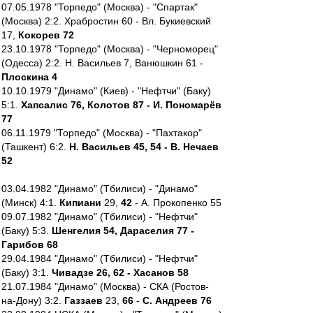
07.05.1978 "Торпедо" (Москва) - "Спартак"
(Москва) 2:2. Храбростин 60 - Вл. Букиевский
17,
Кокорев 72
23.10.1978 "Торпедо" (Москва) - "Черноморец"
(Одесса) 2:2. Н. Васильев 7, Ванюшкин 61 -
Плоскина 4
10.10.1979 "Динамо" (Киев) - "Нефтчи" (Баку)
5:1.
Хапсалис 76, Колотов 87 - И. Пономарёв
77
06.11.1979 "Торпедо" (Москва) - "Пахтакор"
(Ташкент) 6:2.
Н. Васильев 45, 54 - В. Нечаев
52
03.04.1982 "Динамо" (Тбилиси) - "Динамо"
(Минск) 4:1.
Кипиани
29,
42
- А. Прокопенко 55
09.07.1982 "Динамо" (Тбилиси) - "Нефтчи"
(Баку) 5:3.
Шенгелия 54, Дараселия 77 -
Гарибов 68
29.04.1984 "Динамо" (Тбилиси) - "Нефтчи"
(Баку) 3:1.
Чивадзе 26, 62 - Хасанов 58
21.07.1984 "Динамо" (Москва) - СКА (Ростов-
на-Дону) 3:2.
Газзаев
23,
66
-
С. Андреев 76