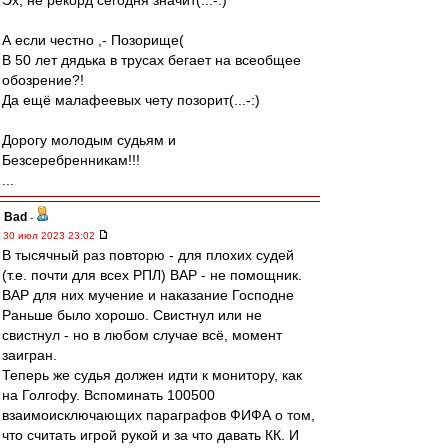
Эх, не рекорд сегодня значит(...-:)
А если честно ,- Позорище(
В 50 лет дядька в трусах бегает на всеобщее
обозрение?!
Да ещё малафеевых чету позорит(...-:)
Дорогу молодым судьям и
Безсеребренникам!!!
...
Bad
-
30 июл 2023 23:02
В тысячный раз повторю - для плохих судей
(т.е. почти для всех РПЛ) ВАР - не помощник.
ВАР для них мучение и наказание Господне
Раньше было хорошо. Свистнул или не
свистнул - но в любом случае всё, момент
заигран.
Теперь же судья должен идти к монитору, как
на Голгофу. Вспоминать 100500
взаимоисключающих параграфов ФИФА о том,
что считать игрой рукой и за что давать КК. И