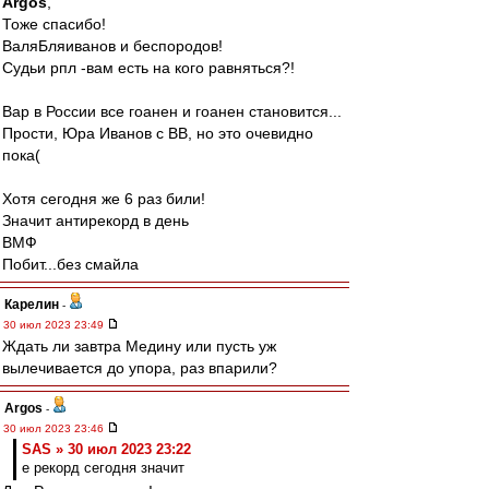
Argos
,
Тоже спасибо!
ВаляБляиванов и беспородов!
Судьи рпл -вам есть на кого равняться?!
Вар в России все гоанен и гоанен становится...
Прости, Юра Иванов с ВВ, но это очевидно
пока(
Хотя сегодня же 6 раз били!
Значит антирекорд в день
ВМФ
Побит...без смайла
Карелин
-
30 июл 2023 23:49
Ждать ли завтра Медину или пусть уж
вылечивается до упора, раз впарили?
Argos
-
30 июл 2023 23:46
SAS » 30 июл 2023 23:22
е рекорд сегодня значит