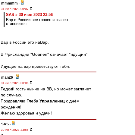
mmmmm
-
31 июл 2023 00:07
SAS » 30 июл 2023 23:56
Вар в России все гоанен и гоанен
становится...
Вар в России это наВар.
В Фрисландии "Goanen" означает "идущий".
Идущие на вар приветствуют тебя.
man26
-
31 июл 2023 00:06
Редкий гость нынче на ВВ, но может заглянет
по случаю.
Поздравляю Глеба
Управленец
с днём
рождения!
Желаю здоровья и удачи!
SAS
-
30 июл 2023 23:56