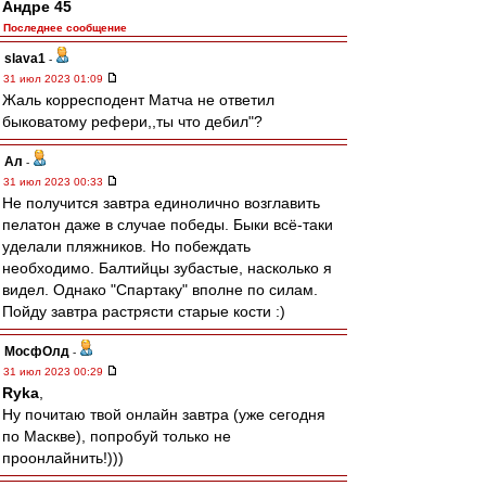
Андре 45
Последнее сообщение
slava1
-
31 июл 2023 01:09
Жаль корресподент Матча не ответил
быковатому рефери,,ты что дебил"?
Ал
-
31 июл 2023 00:33
Не получится завтра единолично возглавить
пелатон даже в случае победы. Быки всё-таки
уделали пляжников. Но побеждать
необходимо. Балтийцы зубастые, насколько я
видел. Однако "Спартаку" вполне по силам.
Пойду завтра растрясти старые кости :)
МосфОлд
-
31 июл 2023 00:29
Ryka
,
Ну почитаю твой онлайн завтра (уже сегодня
по Маскве), попробуй только не
проонлайнить!)))