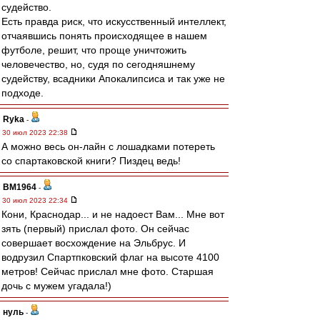
судейство.
Есть правда риск, что искусственный интеллект,
отчаявшись понять происходящее в нашем
футболе, решит, что проще уничтожить
человечество, но, судя по сегодняшнему
судейству, всадники Апокалипсиса и так уже не
подходе.
Ryka
-
30 июл 2023 22:38
А можно весь он-лайн с лошадками потереть
со спартаковской книги? Пиздец ведь!
BM1964
-
30 июл 2023 22:34
Кони, Краснодар... и не надоест Вам... Мне вот
зять (первый) прислал фото. Он сейчас
совершает восхождение на Эльбрус. И
водрузил Спартпковский флаг на высоте 4100
метров! Сейчас прислал мне фото. Старшая
дочь с мужем угадала!)
нуль
-