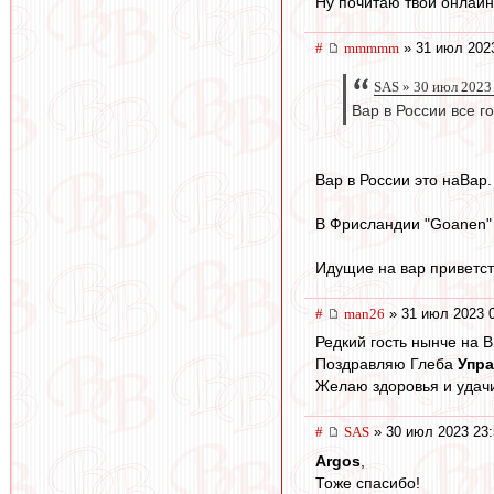
Ну почитаю твой онлайн 
#
mmmmm
» 31 июл 202
SAS » 30 июл 2023
Вар в России все го
Вар в России это наВар.
В Фрисландии "Goanen" 
Идущие на вар приветст
#
man26
» 31 июл 2023 
Редкий гость нынче на В
Поздравляю Глеба
Упр
Желаю здоровья и удач
#
SAS
» 30 июл 2023 23:
Argos
,
Тоже спасибо!