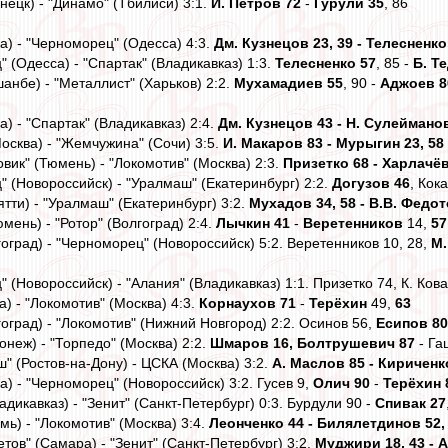
нецк) - "Динамо" (Тбилиси) 3:1.
И. Петров 72
-
Гурули 35
, 86
а) - "Черноморец" (Одесса) 4:3.
Дм. Кузнецов 23, 39 - Телесненко
 (Одесса) - "Спартак" (Владикавказ) 1:3.
Телесненко 57
, 85 -
Б. Т
анбе) - "Металлист" (Харьков) 2:2.
Мухамадиев 55
, 90 -
Аджоев 8
) - "Спартак" (Владикавказ) 2:4.
Дм. Кузнецов 43 - Н. Сулейманов
осква) - "Жемчужина" (Сочи) 3:5.
И. Макаров 83 - Мурыгин 23, 58
вик" (Тюмень) - "Локомотив" (Москва) 2:3.
Призетко 68 - Харлачёв
" (Новороссийск) - "Уралмаш" (Екатеринбург) 2:2.
Догузов 46
, Кок
ятти) - "Уралмаш" (Екатеринбург) 3:2.
Мухадов 34, 58 - В.В. Федот
мень) - "Ротор" (Волгоград) 2:4.
Лычкин 41
-
Веретенников
14,
57
гоград) - "Черноморец" (Новороссийск) 5:2. Веретенников 10, 28,
М.
 (Новороссийск) - "Алания" (Владикавказ) 1:1. Призетко 74, К. Ков
) - "Локомотив" (Москва) 4:3.
Корнаухов 71
-
Терёхин
49,
63
гоград) - "Локомотив" (Нижний Новгород) 2:2. Осинов 56,
Есипов 80
онеж) - "Торпедо" (Москва) 2:2.
Шмаров 16, Болтрушевич 87
- Га
" (Ростов-на-Дону) - ЦСКА (Москва) 3:2.
А. Маслов 85 - Кириченко
) - "Черноморец" (Новороссийск) 3:2. Гусев 9,
Олич 90
-
Терёхин 
адикавказ) - "Зенит" (Санкт-Петербург) 0:3. Бурдули 90 -
Спивак 27
мь) - "Локомотив" (Москва) 3:4.
Леонченко 44 - Билялетдинов 52,
тов" (Самара) - "Зенит" (Санкт-Петербург) 3:2.
Муджири 18, 43 - 