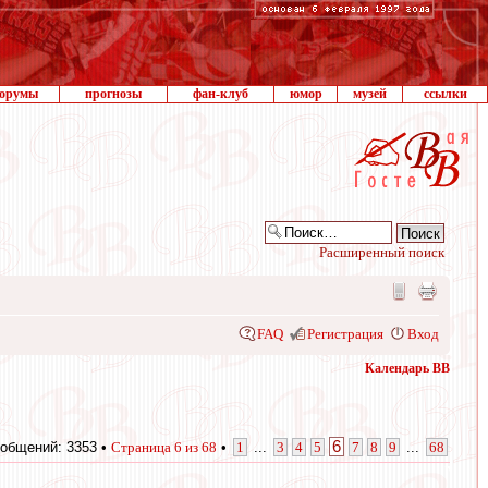
орумы
прогнозы
фан-клуб
юмор
музей
ссылки
Расширенный поиск
FAQ
Регистрация
Вход
Календарь ВВ
6
общений: 3353 •
Страница
6
из
68
•
1
...
3
4
5
7
8
9
...
68