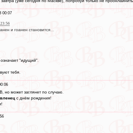
завтра (уже сегодня по Маскве), попробуй только не проонлайнить!
3 00:07
 23:56
анен и гоанен становится...
означает "идущий".
вуют тебя.
00:06
В, но может заглянет по случаю.
авленец
с днём рождения!
и!
56