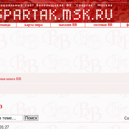
оманда
карта мира
магазин ВВ
гостевая ВВ
ф
вая книга ВВ
23
Со
01:27