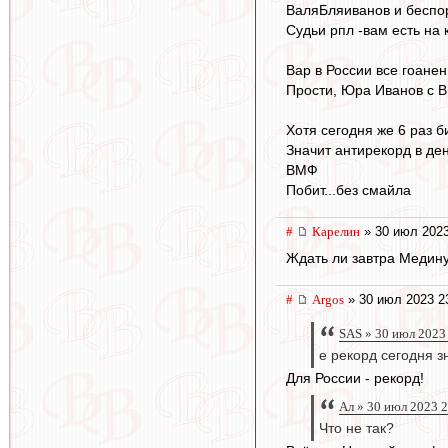
ВаляБляиванов и беспо
Судьи рпл -вам есть на 
Вар в России все гоанен
Прости, Юра Иванов с ВВ
Хотя сегодня же 6 раз б
Значит антирекорд в де
ВМФ
Побит...без смайла
#
Карелин
» 30 июл 2023
Ждать ли завтра Медину
#
Argos
» 30 июл 2023 2
SAS » 30 июл 2023
е рекорд сегодня з
Для России - рекорд!
Ал » 30 июл 2023 
Что не так?