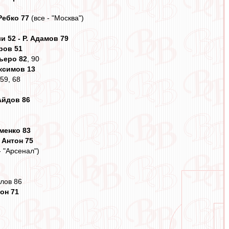
Ребко 77
(все - "Москва")
 52 - Р. Адамов 79
ров 51
ьеро 82
, 90
ксимов 13
59, 68
 Айдов 86
ёменко 83
,
Антон 75
 - "Арсенал")
лов 86
сон 71