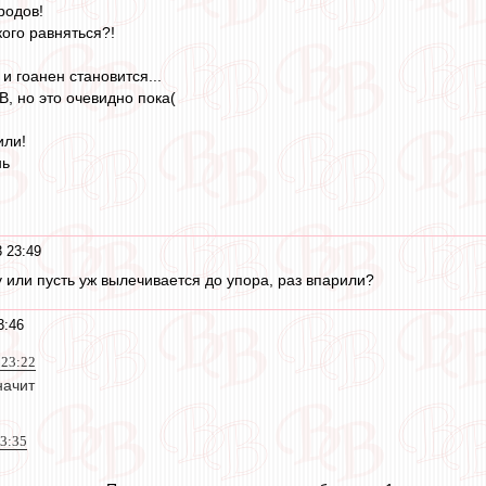
родов!
кого равняться?!
 и гоанен становится...
, но это очевидно пока(
или!
нь
 23:49
 или пусть уж вылечивается до упора, раз впарили?
3:46
 23:22
начит
23:35