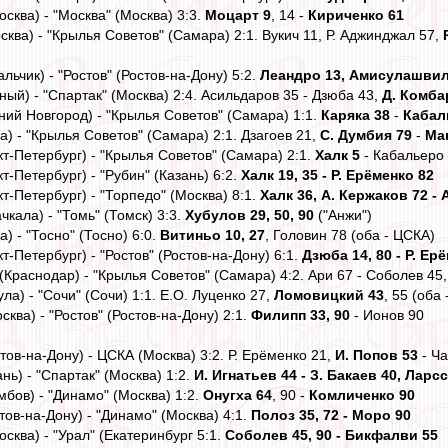
осква) - "Москва" (Москва) 3:3.
Моцарт 9
, 14 -
Кириченко 61
сква) - "Крылья Советов" (Самара) 2:1. Вукич 11, Р. Аджинджал 57,
льчик) - "Ростов" (Ростов-на-Дону) 5:2.
Леандро 13, Амисулашвили
зный) - "Спартак" (Москва) 2:4. Асильдаров 35 - Дзюба 43,
Д. Комба
ний Новгород) - "Крылья Советов" (Самара) 1:1.
Каряка 38
-
Кабал
) - "Крылья Советов" (Самара) 2:1. Дзагоев 21,
С. Думбия 79
-
Ма
кт-Петербург) - "Крылья Советов" (Самара) 2:1.
Халк 5
- Кабальеро 
т-Петербург) - "Рубин" (Казань) 6:2.
Халк 19, 35 - Р. Ерёменко 82
кт-Петербург) - "Торпедо" (Москва) 8:1.
Халк 36, А. Кержаков 72 -
чкала) - "Томь" (Томск) 3:3.
Хубулов 29, 50, 90
("Анжи")
) - "Тосно" (Тосно) 6:0.
Витиньо 10, 27
, Головин 78 (оба - ЦСКА)
т-Петербург) - "Ростов" (Ростов-на-Дону) 6:1.
Дзюба 14, 80 - Р. Ер
(Краснодар) - "Крылья Советов" (Самара) 4:2. Ари 67 - Соболев 45
ла) - "Сочи" (Сочи) 1:1. Е.О. Луценко 27,
Ломовицкий 43
, 55 (оба
сква) - "Ростов" (Ростов-на-Дону) 2:1.
Филипп 33, 90
- Ионов 90
стов-на-Дону) - ЦСКА (Москва) 3:2. Р. Ерёменко 21,
И. Попов 53
- Ча
нь) - "Спартак" (Москва) 1:2.
И. Игнатьев 44 - З. Бакаев 40, Ларс
мбов) - "Динамо" (Москва) 1:2.
Онугха 64
, 90 -
Комличенко 90
стов-на-Дону) - "Динамо" (Москва) 4:1.
Полоз 35, 72 - Моро 90
осква) - "Урал" (Екатеринбург 5:1.
Соболев 45, 90 - Бикфалви 55