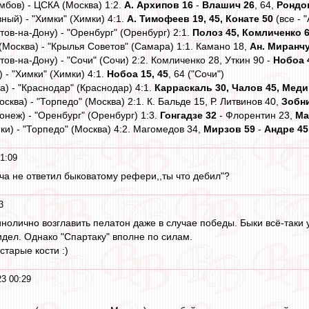
мбов) - ЦСКА (Москва) 1:2.
А. Архипов 16
-
Влашич 26
, 64,
Рондо
зный) - "Химки" (Химки) 4:1.
А. Тимофеев 19, 45, Конате 50
(все - 
стов-на-Дону) - "Оренбург" (Оренбург) 2:1.
Полоз 45, Комличенко 6
(Москва) - "Крылья Советов" (Самара) 1:1. Камано 18,
Ан. Миранчу
тов-на-Дону) - "Сочи" (Сочи) 2:2. Комличенко 28, Уткин 90 -
Нобоа 
 - "Химки" (Химки) 4:1.
Нобоа 15, 45
, 64 ("Сочи")
) - "Краснодар" (Краснодар) 4:1.
Карраскаль 30, Чалов 45, Меди
сква) - "Торпедо" (Москва) 2:1. К. Бальде 15, Р. Литвинов 40,
Зобни
онеж) - "Оренбург" (Оренбург) 1:3.
Гонгадзе 32
- Флорентин 23,
Ма
ки) - "Торпедо" (Москва) 4:2. Магомедов 34,
Мирзов 59
-
Андре 45
1:09
а не ответил быковатому рефери,,ты что дебил"?
3
инолично возглавить пелатон даже в случае победы. Быки всё-так
идел. Однако "Спартаку" вполне по силам.
старые кости :)
3 00:29