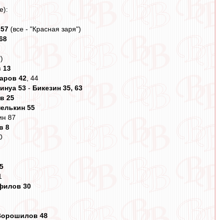
е):
,
57
(все - "Красная заря")
68
)
в 13
саров 42
, 44
инуа 53
-
Бикезин 35, 63
ов 25
пелькин 55
ин 87
в 8
0
5
1
филов 30
Ворошилов 48