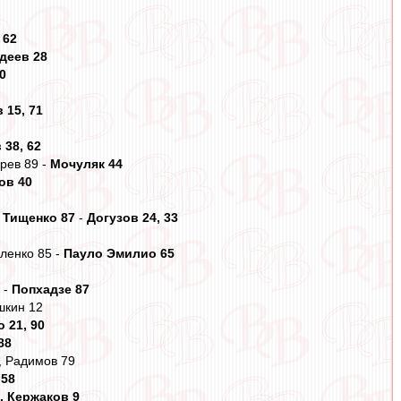
 62
едеев 28
0
 15, 71
 38, 62
арев 89 -
Мочуляк 44
ов 40
 Тищенко 87
-
Догузов 24, 33
аленко 85 -
Пауло Эмилио 65
-
Попхадзе 87
шкин 12
 21, 90
88
, Радимов 79
 58
А. Кержаков 9