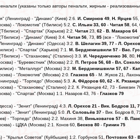
пенальти (указаны только авторы пенальти, жирным - реализованны
я" (Ленинград) - "Динамо" (Киев) 2:6.
И. Смирнов 49
,
Н. Ярцев
55
сква) - "Локомотив" (Тбилиси) 5:2.
С. Ильин 33, 60
-
Читая 58
, 64,
(Тбилиси) - "Спартак" (Харьков) 2:2.
Читая
23,
62
-
В. Макаров 64
(Тбилиси) - "Динамо" (Киев) 3:4.
Читая 56
, 73,
85
(все - "Локомотив"
Ленинград) - "Динамо" (Одесса) 3:2.
В. Шелагин 39, 77 - Л. Орехо
илиси) - "Спартак" (Харьков) 7:1.
М. Бердзенишвили 57
-
Вас. Гу
(Тбилиси) - "Стахановец" (Сталино) 3:3.
И. Чередниченко 36
, 80,
Н
осква) - "Буревестник" (Москва) 2:2.
П. Петров 56, 68 - Вл. Сокол
илиси) - "Металлург" (Москва) 3:2.
М. Бердзенишвили 57, 67 - Ка
осква) - "Локомотив" (Москва) 2:0.
Глазков 65
- М. Жуков 21, Лахон
нинград) - "Торпедо" (Москва) 5:3.
А. Фёдоров 60, 62 - К. Рязанце
осква) - "Стахановец" (Сталино) 2:2. К. Рязанцев 42, 73 - Бикезин 7
сква) - "Спартак" (Москва) 1:1. Назаров 43, 76 -
Глазков 79
десса) - "Зенит" (Ленинград) 4:3.
Л. Орехов 21 - Вик. Бодров 11, 7
сква) - "Зенит" (Ленинград) 5:0.
Л. Соловьёв 37
- Вик. Бодров 8, 7
ев) - "Торпедо" (Москва) 2:2. Махиня 38,
Виньковатов 57
-
В. Пан
сква) - ЦДКА (Москва) 2:1. Конов 60,
Бесков 80
-
Гринин 75
) - "Крылья Советов" (Куйбышев) 1:2. Горбунов 51,
Почтовик 63
-