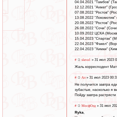
04.04.2021 "Тамбов" (Та
12.12.2021 "Ахмат" (Гро
07.08.2022 "Ростов" (Ро
13.08.2022 "Локомотив" 
20.08.2022 "Ростов" (Рос
26.08.2022 "Сочи" (Сочи)
10.09.2022 ЦСКА (Москва
15.04.2023 "Спартак" (Мо
22.04.2023 "Факел" (Вор
22.04.2023 "Химки" (Хим
#
slava1
» 31 июл 2023 0
Жаль корресподент Матч
#
Ал
» 31 июл 2023 00:3
Не получится завтра ед
зубастые, насколько я в
Пойду завтра растрясти 
#
МосфОлд
» 31 июл 202
Ryka
,