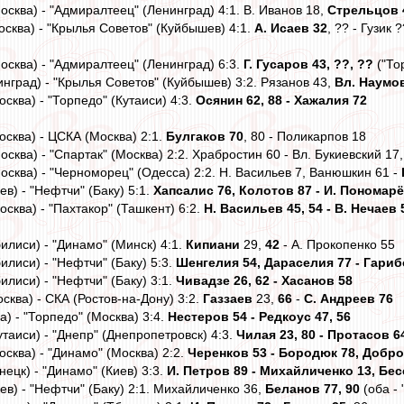
осква) - "Адмиралтеец" (Ленинград) 4:1. В. Иванов 18,
Стрельцов 
осква) - "Крылья Советов" (Куйбышев) 4:1.
А. Исаев 32
, ?? - Гузик 
осква) - "Адмиралтеец" (Ленинград) 6:3.
Г. Гусаров 43, ??, ??
("То
инград) - "Крылья Советов" (Куйбышев) 3:2. Рязанов 43,
Вл. Наумо
осква) - "Торпедо" (Кутаиси) 4:3.
Осянин 62, 88 - Хажалия 72
осква) - ЦСКА (Москва) 2:1.
Булгаков 70
, 80 - Поликарпов 18
осква) - "Спартак" (Москва) 2:2. Храбростин 60 - Вл. Букиевский 17
осква) - "Черноморец" (Одесса) 2:2. Н. Васильев 7, Ванюшкин 61 -
ев) - "Нефтчи" (Баку) 5:1.
Хапсалис 76, Колотов 87 - И. Пономарё
осква) - "Пахтакор" (Ташкент) 6:2.
Н. Васильев 45, 54 - В. Нечаев 
илиси) - "Динамо" (Минск) 4:1.
Кипиани
29,
42
- А. Прокопенко 55
илиси) - "Нефтчи" (Баку) 5:3.
Шенгелия 54, Дараселия 77 - Гариб
илиси) - "Нефтчи" (Баку) 3:1.
Чивадзе 26, 62 - Хасанов 58
сква) - СКА (Ростов-на-Дону) 3:2.
Газзаев
23,
66
-
С. Андреев 76
) - "Торпедо" (Москва) 3:4.
Нестеров 54 - Редкоус 47, 56
утаиси) - "Днепр" (Днепропетровск) 4:3.
Чилая 23, 80 - Протасов 6
осква) - "Динамо" (Москва) 2:2.
Черенков 53 - Бородюк 78, Добр
нецк) - "Динамо" (Киев) 3:3.
И. Петров 89 - Михайличенко 13, Бе
ев) - "Нефтчи" (Баку) 2:1. Михайличенко 36,
Беланов 77, 90
(оба - 