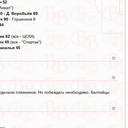
н 52
"Ахмат")
0 - Д. Воробьёв 69
к 90
- Глушенков 8
44
на 62
(все - ЦСКА)
н 45
(все - "Спартак")
нсилья 45
и уделали пляжников. Но побеждать необходимо. Балтийцы