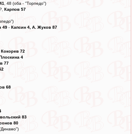
41
, 48 (оба - "Торпедо")
??,
Карпов 57
рпедо")
в 49
-
Капсин 4, А. Жуков 87
,
Кокорев 72
Плоскина 4
в 77
52
ов 68
4
овольский 83
ссонов 80
"Динамо")