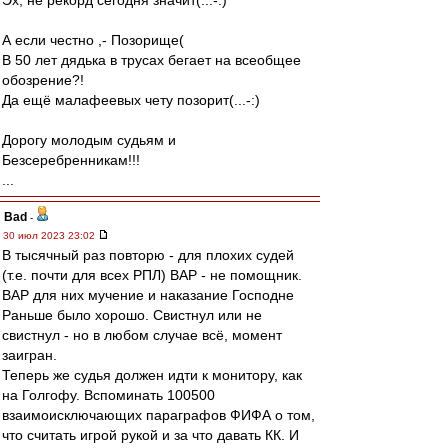
Эх, не рекорд сегодня значит(...-:)
А если честно ,- Позорище(
В 50 лет дядька в трусах бегает на всеобщее
обозрение?!
Да ещё малафеевых чету позорит(...-:)
Дорогу молодым судьям и
Безсеребренникам!!!
...
Bad
-
30 июл 2023 23:02
В тысячный раз повторю - для плохих судей
(т.е. почти для всех РПЛ) ВАР - не помощник.
ВАР для них мучение и наказание Господне
Раньше было хорошо. Свистнул или не
свистнул - но в любом случае всё, момент
заигран.
Теперь же судья должен идти к монитору, как
на Голгофу. Вспоминать 100500
взаимоисключающих параграфов ФИФА о том,
что считать игрой рукой и за что давать КК. И