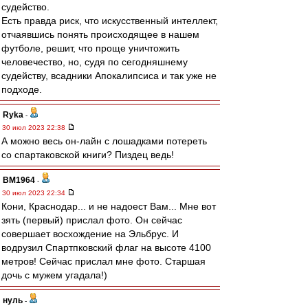
судейство.
Есть правда риск, что искусственный интеллект,
отчаявшись понять происходящее в нашем
футболе, решит, что проще уничтожить
человечество, но, судя по сегодняшнему
судейству, всадники Апокалипсиса и так уже не
подходе.
Ryka
-
30 июл 2023 22:38
А можно весь он-лайн с лошадками потереть
со спартаковской книги? Пиздец ведь!
BM1964
-
30 июл 2023 22:34
Кони, Краснодар... и не надоест Вам... Мне вот
зять (первый) прислал фото. Он сейчас
совершает восхождение на Эльбрус. И
водрузил Спартпковский флаг на высоте 4100
метров! Сейчас прислал мне фото. Старшая
дочь с мужем угадала!)
нуль
-