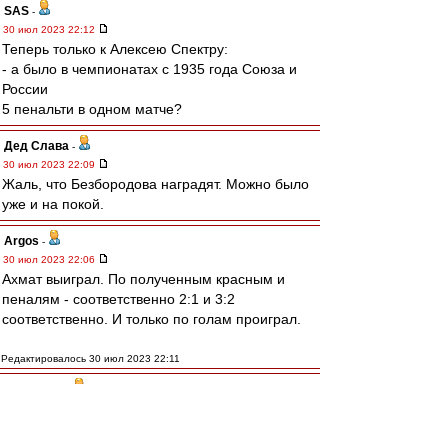
SAS
-
30 июл 2023 22:12
Теперь только к Алексею Спектру:
- а было в чемпионатах с 1935 года Союза и
России
5 пенальти в одном матче?
Дед Слава
-
30 июл 2023 22:09
Жаль, что Безбородова наградят. Можно было
уже и на покой.
Argos
-
30 июл 2023 22:06
Ахмат выиграл. По полученным красным и
пеналям - соответственно 2:1 и 3:2
соответственно. И только по голам проиграл.
Редактировалось 30 июл 2023 22:11
МосфОлд
-
30 июл 2023 22:03
Семёнов досвистелся, теперь денег не
будет...)))