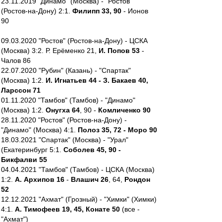
23.11.2019 "Динамо" (Москва) - "Ростов"
(Ростов-на-Дону) 2:1.
Филипп 33, 90
- Ионов
90
09.03.2020 "Ростов" (Ростов-на-Дону) - ЦСКА
(Москва) 3:2. Р. Ерёменко 21,
И. Попов 53
-
Чалов 86
22.07.2020 "Рубин" (Казань) - "Спартак"
(Москва) 1:2.
И. Игнатьев 44 - З. Бакаев 40,
Ларссон 71
01.11.2020 "Тамбов" (Тамбов) - "Динамо"
(Москва) 1:2.
Онугха 64
, 90 -
Комличенко 90
28.11.2020 "Ростов" (Ростов-на-Дону) -
"Динамо" (Москва) 4:1.
Полоз 35, 72 - Моро 90
18.03.2021 "Спартак" (Москва) - "Урал"
(Екатеринбург 5:1.
Соболев 45, 90 -
Бикфалви 55
04.04.2021 "Тамбов" (Тамбов) - ЦСКА (Москва)
1:2.
А. Архипов 16
-
Влашич 26
, 64,
Рондон
52
12.12.2021 "Ахмат" (Грозный) - "Химки" (Химки)
4:1.
А. Тимофеев 19, 45, Конате 50
(все -
"Ахмат")