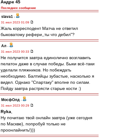
Андре 45
Последнее сообщение
slava1
-
31 июл 2023 01:09
Жаль корресподент Матча не ответил
быковатому рефери,,ты что дебил"?
Ал
-
31 июл 2023 00:33
Не получится завтра единолично возглавить
пелатон даже в случае победы. Быки всё-таки
уделали пляжников. Но побеждать
необходимо. Балтийцы зубастые, насколько я
видел. Однако "Спартаку" вполне по силам.
Пойду завтра растрясти старые кости :)
МосфОлд
-
31 июл 2023 00:29
Ryka
,
Ну почитаю твой онлайн завтра (уже сегодня
по Маскве), попробуй только не
проонлайнить!)))