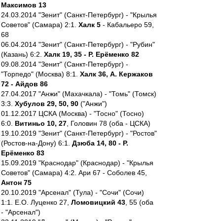
Максимов 13
24.03.2014 "Зенит" (Санкт-Петербург) - "Крылья
Советов" (Самара) 2:1.
Халк 5
- Кабальеро 59,
68
06.04.2014 "Зенит" (Санкт-Петербург) - "Рубин"
(Казань) 6:2.
Халк 19, 35 - Р. Ерёменко 82
09.08.2014 "Зенит" (Санкт-Петербург) -
"Торпедо" (Москва) 8:1.
Халк 36, А. Кержаков
72 - Айдов 86
27.04.2017 "Анжи" (Махачкала) - "Томь" (Томск)
3:3.
Хубулов 29, 50, 90
("Анжи")
01.12.2017 ЦСКА (Москва) - "Тосно" (Тосно)
6:0.
Витиньо 10, 27
, Головин 78 (оба - ЦСКА)
19.10.2019 "Зенит" (Санкт-Петербург) - "Ростов"
(Ростов-на-Дону) 6:1.
Дзюба 14, 80 - Р.
Ерёменко 83
15.09.2019 "Краснодар" (Краснодар) - "Крылья
Советов" (Самара) 4:2. Ари 67 - Соболев 45,
Антон 75
20.10.2019 "Арсенал" (Тула) - "Сочи" (Сочи)
1:1. Е.О. Луценко 27,
Ломовицкий 43
, 55 (оба
- "Арсенал")