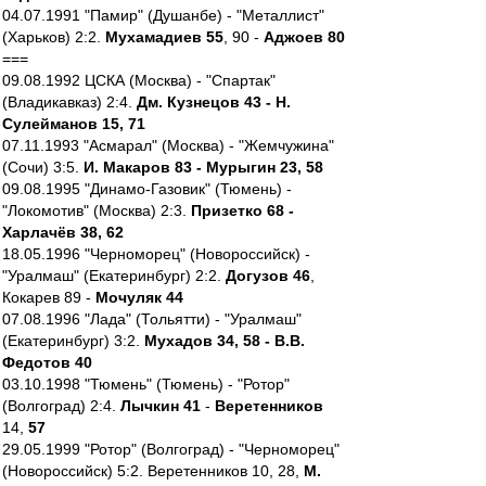
04.07.1991 "Памир" (Душанбе) - "Металлист"
(Харьков) 2:2.
Мухамадиев 55
, 90 -
Аджоев 80
===
09.08.1992 ЦСКА (Москва) - "Спартак"
(Владикавказ) 2:4.
Дм. Кузнецов 43 - Н.
Сулейманов 15, 71
07.11.1993 "Асмарал" (Москва) - "Жемчужина"
(Сочи) 3:5.
И. Макаров 83 - Мурыгин 23, 58
09.08.1995 "Динамо-Газовик" (Тюмень) -
"Локомотив" (Москва) 2:3.
Призетко 68 -
Харлачёв 38, 62
18.05.1996 "Черноморец" (Новороссийск) -
"Уралмаш" (Екатеринбург) 2:2.
Догузов 46
,
Кокарев 89 -
Мочуляк 44
07.08.1996 "Лада" (Тольятти) - "Уралмаш"
(Екатеринбург) 3:2.
Мухадов 34, 58 - В.В.
Федотов 40
03.10.1998 "Тюмень" (Тюмень) - "Ротор"
(Волгоград) 2:4.
Лычкин 41
-
Веретенников
14,
57
29.05.1999 "Ротор" (Волгоград) - "Черноморец"
(Новороссийск) 5:2. Веретенников 10, 28,
М.