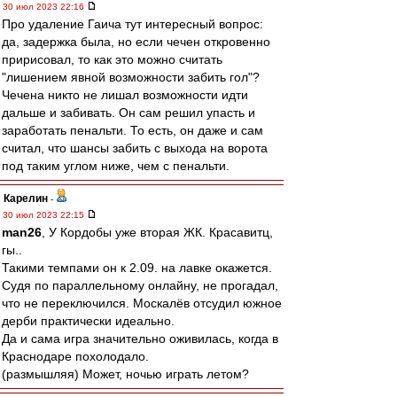
30 июл 2023 22:16
Про удаление Гаича тут интересный вопрос:
да, задержка была, но если чечен откровенно
пририсовал, то как это можно считать
"лишением явной возможности забить гол"?
Чечена никто не лишал возможности идти
дальше и забивать. Он сам решил упасть и
заработать пенальти. То есть, он даже и сам
считал, что шансы забить с выхода на ворота
под таким углом ниже, чем с пенальти.
Карелин
-
30 июл 2023 22:15
man26
, У Кордобы уже вторая ЖК. Красавитц,
гы..
Такими темпами он к 2.09. на лавке окажется.
Судя по параллельному онлайну, не прогадал,
что не переключился. Москалёв отсудил южное
дерби практически идеально.
Да и сама игра значительно оживилась, когда в
Краснодаре похолодало.
(размышляя) Может, ночью играть летом?