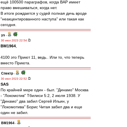
ещё 100500 параграфов, когда ВАР имеет
право вмешиваться, когда нет.
В итоге рождается у судей полная дичь вроде
"неакцентированного наступа" или такая как
сегодня.
ys
-
30 июл 2023 22:54
BM1964
,
4100 это Приют 11, ведь.. Или то, что теперь
вместо Приюта.
Спектр
-
30 июл 2023 22:52
SAS
По крайней мере один - был. "Динамо" Москва
- "Локомотив" Тбилиси 5:2, 2 июля 1938. У
"Динамо" два забил Сергей Ильин, у
"Локомотива" Борис Читая забил два и еще
один не забил.
BM1964
-