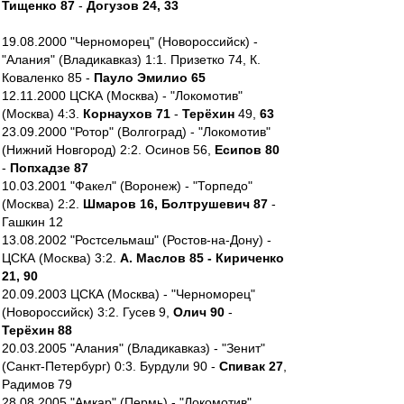
Тищенко 87
-
Догузов 24, 33
19.08.2000 "Черноморец" (Новороссийск) -
"Алания" (Владикавказ) 1:1. Призетко 74, К.
Коваленко 85 -
Пауло Эмилио 65
12.11.2000 ЦСКА (Москва) - "Локомотив"
(Москва) 4:3.
Корнаухов 71
-
Терёхин
49,
63
23.09.2000 "Ротор" (Волгоград) - "Локомотив"
(Нижний Новгород) 2:2. Осинов 56,
Есипов 80
-
Попхадзе 87
10.03.2001 "Факел" (Воронеж) - "Торпедо"
(Москва) 2:2.
Шмаров 16, Болтрушевич 87
-
Гашкин 12
13.08.2002 "Ростсельмаш" (Ростов-на-Дону) -
ЦСКА (Москва) 3:2.
А. Маслов 85 - Кириченко
21, 90
20.09.2003 ЦСКА (Москва) - "Черноморец"
(Новороссийск) 3:2. Гусев 9,
Олич 90
-
Терёхин 88
20.03.2005 "Алания" (Владикавказ) - "Зенит"
(Санкт-Петербург) 0:3. Бурдули 90 -
Спивак 27
,
Радимов 79
28.08.2005 "Амкар" (Пермь) - "Локомотив"