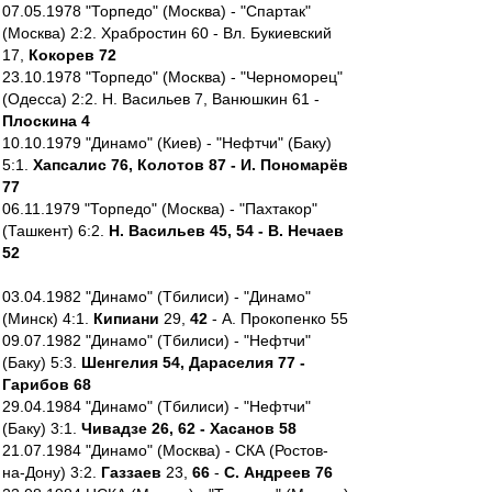
07.05.1978 "Торпедо" (Москва) - "Спартак"
(Москва) 2:2. Храбростин 60 - Вл. Букиевский
17,
Кокорев 72
23.10.1978 "Торпедо" (Москва) - "Черноморец"
(Одесса) 2:2. Н. Васильев 7, Ванюшкин 61 -
Плоскина 4
10.10.1979 "Динамо" (Киев) - "Нефтчи" (Баку)
5:1.
Хапсалис 76, Колотов 87 - И. Пономарёв
77
06.11.1979 "Торпедо" (Москва) - "Пахтакор"
(Ташкент) 6:2.
Н. Васильев 45, 54 - В. Нечаев
52
03.04.1982 "Динамо" (Тбилиси) - "Динамо"
(Минск) 4:1.
Кипиани
29,
42
- А. Прокопенко 55
09.07.1982 "Динамо" (Тбилиси) - "Нефтчи"
(Баку) 5:3.
Шенгелия 54, Дараселия 77 -
Гарибов 68
29.04.1984 "Динамо" (Тбилиси) - "Нефтчи"
(Баку) 3:1.
Чивадзе 26, 62 - Хасанов 58
21.07.1984 "Динамо" (Москва) - СКА (Ростов-
на-Дону) 3:2.
Газзаев
23,
66
-
С. Андреев 76