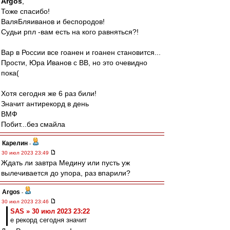
Argos
,
Тоже спасибо!
ВаляБляиванов и беспородов!
Судьи рпл -вам есть на кого равняться?!
Вар в России все гоанен и гоанен становится...
Прости, Юра Иванов с ВВ, но это очевидно
пока(
Хотя сегодня же 6 раз били!
Значит антирекорд в день
ВМФ
Побит...без смайла
Карелин
-
30 июл 2023 23:49
Ждать ли завтра Медину или пусть уж
вылечивается до упора, раз впарили?
Argos
-
30 июл 2023 23:46
SAS » 30 июл 2023 23:22
е рекорд сегодня значит