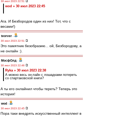
30 июл 2023 22:51
wod » 30 июл 2023 22:45
Ага. И Безбородов один из них! Тот, что с
весами!)
teorver
-
30 июл 2023 22:51
Это памятник безобразию... ой, Безбородову, а
не онлайн :).
МосфОлд
-
30 июл 2023 22:46
Ryka » 30 июл 2023 22:38
А можно весь он-лайн с лошадками потереть
со спартаковской книги?
А ты его онлайнил чтобы тереть? Теперь это
история!
wod
-
30 июл 2023 22:45
Пора таки внедрять искусственный интеллект в