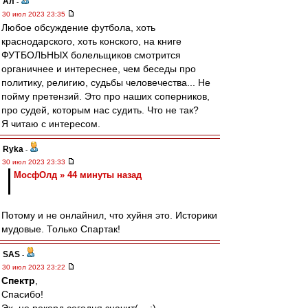
Ал
-
30 июл 2023 23:35
Любое обсуждение футбола, хоть
краснодарского, хоть конского, на книге
ФУТБОЛЬНЫХ болельщиков смотрится
органичнее и интереснее, чем беседы про
политику, религию, судьбы человечества... Не
пойму претензий. Это про наших соперников,
про судей, которым нас судить. Что не так?
Я читаю с интересом.
Ryka
-
30 июл 2023 23:33
МосфОлд » 44 минуты назад
Потому и не онлайнил, что хуйня это. Историки
мудовые. Только Спартак!
SAS
-
30 июл 2023 23:22
Спектр
,
Спасибо!