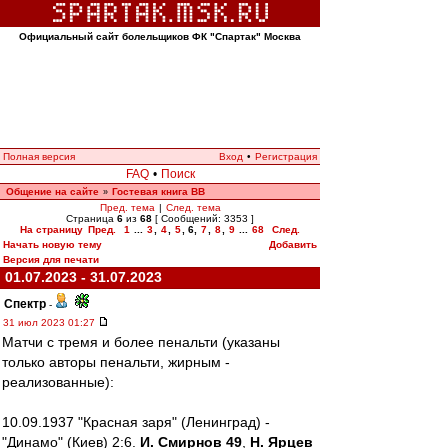
Официальный сайт болельщиков ФК "Спартак" Москва
Полная версия
Вход
•
Регистрация
FAQ
•
Поиск
Общение на сайте
Гостевая книга ВВ
»
Пред. тема
|
След. тема
Страница
6
из
68
[ Сообщений: 3353 ]
На страницу
Пред.
1
...
3
,
4
,
5
,
6
,
7
,
8
,
9
...
68
След.
Начать новую тему
Добавить
Версия для печати
01.07.2023 - 31.07.2023
Спектр
-
31 июл 2023 01:27
Матчи с тремя и более пенальти (указаны
только авторы пенальти, жирным -
реализованные):
10.09.1937 "Красная заря" (Ленинград) -
"Динамо" (Киев) 2:6.
И. Смирнов 49
,
Н. Ярцев