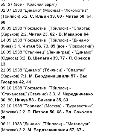
55,
57
(все - "Красная заря")
02.07.1938 "Динамо" (Москва) - "Локомотив"
(Тбилиси) 5:2.
С. Ильин 33, 60
-
Читая 58
, 64,
68
09.09.1938 "Локомотив" (Тбилиси) - "Спартак"
(Харьков) 2:2.
Читая
23,
62
-
В. Макаров 64
14.09.1938 "Локомотив" (Тбилиси) - "Динамо"
(Киев) 3:4.
Читая 56
, 73,
85
(все - "Локомотив")
16.09.1938 "Сталинец" (Ленинград) - "Динамо"
(Одесса) 3:2.
В. Шелагин 39, 77 - Л. Орехов
13
21.09.1938 "Динамо" (Тбилиси) - "Спартак"
(Харьков) 7:1.
М. Бердзенишвили 57
-
Вас.
Гусаров 42
, 44
09.10.1938 "Локомотив" (Тбилиси) -
"Стахановец" (Сталино) 3:3.
И. Чередниченко
36
, 80,
Нинуа 53
-
Бикезин 35, 63
22.10.1938 "Торпедо" (Москва) - "Буревестник"
(Москва) 2:2.
П. Петров 56, 68 - Вл. Соколов
25
06.11.1938 "Динамо" (Тбилиси) - "Металлург"
(Москва) 3:2.
М. Бердзенишвили 57, 67 -