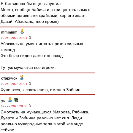
Я Литвинова бы еще выпустил.
Может, вообще Бабича и в три центральных с
обоими активными крайками, хер его знает.
Давай, Абаскаль, твое время)
mmmmm
-
02 сен 2023 21:01
Абаскаль не умеет играть против сильных
команд.
Это было видно даже год назад.
Тут уж мучаются все игроки.
старичок
-
02 сен 2023 21:01
Хуже всех, к сожалению, именно Зобнин.
ys
-
02 сен 2023 20:58
Смотреть на мучающихся Умярова, Рябчика,
Дуарте и Зобнина реально нет сил. Люди
реально чужеродные тела в этой команде
сейчас.