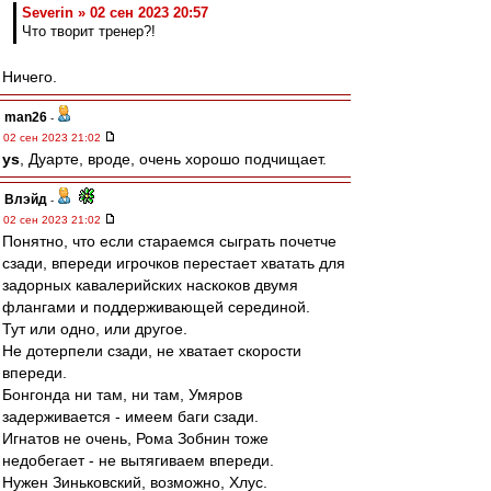
Severin » 02 сен 2023 20:57
Что творит тренер?!
Ничего.
man26
-
02 сен 2023 21:02
ys
, Дуарте, вроде, очень хорошо подчищает.
Влэйд
-
02 сен 2023 21:02
Понятно, что если стараемся сыграть почетче
сзади, впереди игрочков перестает хватать для
задорных кавалерийских наскоков двумя
флангами и поддерживающей серединой.
Тут или одно, или другое.
Не дотерпели сзади, не хватает скорости
впереди.
Бонгонда ни там, ни там, Умяров
задерживается - имеем баги сзади.
Игнатов не очень, Рома Зобнин тоже
недобегает - не вытягиваем впереди.
Нужен Зиньковский, возможно, Хлус.