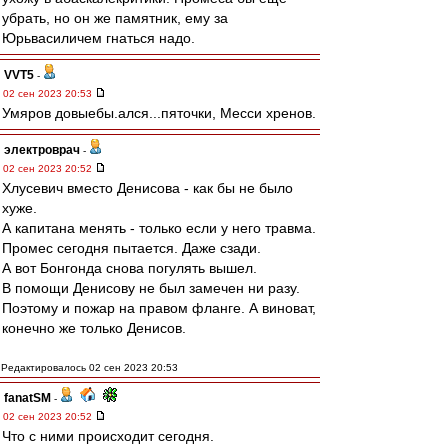
убрать, но он же памятник, ему за
Юрьвасиличем гнаться надо.
VVT5
-
02 сен 2023 20:53
Умяров довыебы.ался...пяточки, Месси хренов.
электроврач
-
02 сен 2023 20:52
Хлусевич вместо Денисова - как бы не было
хуже.
А капитана менять - только если у него травма.
Промес сегодня пытается. Даже сзади.
А вот Бонгонда снова погулять вышел.
В помощи Денисову не был замечен ни разу.
Поэтому и пожар на правом фланге. А виноват,
конечно же только Денисов.
Редактировалось 02 сен 2023 20:53
fanatSM
-
02 сен 2023 20:52
Что с ними происходит сегодня.