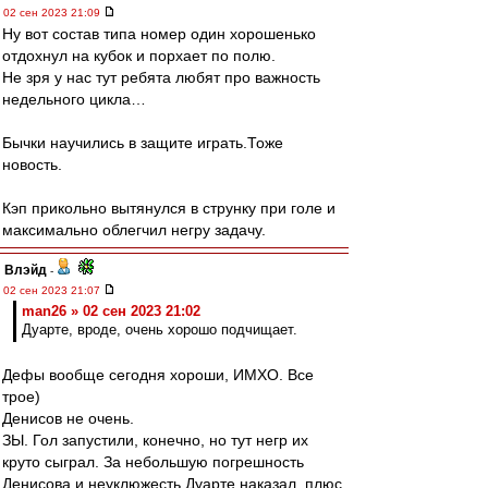
02 сен 2023 21:09
Ну вот состав типа номер один хорошенько
отдохнул на кубок и порхает по полю.
Не зря у нас тут ребята любят про важность
недельного цикла…
Бычки научились в защите играть.Тоже
новость.
Кэп прикольно вытянулся в струнку при голе и
максимально облегчил негру задачу.
Влэйд
-
02 сен 2023 21:07
man26 » 02 сен 2023 21:02
Дуарте, вроде, очень хорошо подчищает.
Дефы вообще сегодня хороши, ИМХО. Все
трое)
Денисов не очень.
ЗЫ. Гол запустили, конечно, но тут негр их
круто сыграл. За небольшую погрешность
Денисова и неуклюжесть Дуарте наказал, плюс