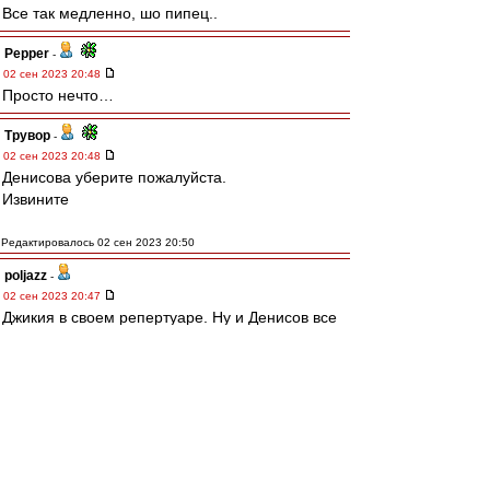
Все так медленно, шо пипец..
Pepper
-
02 сен 2023 20:48
Просто нечто…
Трувор
-
02 сен 2023 20:48
Денисова уберите пожалуйста.
Извините
Редактировалось 02 сен 2023 20:50
poljazz
-
02 сен 2023 20:47
Джикия в своем репертуаре. Ну и Денисов все
врем невпопад.
man26
-
02 сен 2023 20:47
Когда же Денисова сегодня заменят????
BAV1982
-
02 сен 2023 20:47