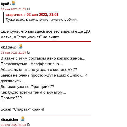
Край
-
02 сен 2023 21:05
старичок » 02 сен 2023, 21:01
Хуже всех, к сожалению, именно Зобнин.
Ещё хуже, что мы здесь всё это видели ещё ДО
матча, а "специалист" не видит..
oi11(new)
-
02 сен 2023 21:04
В атаке с этим составом явно кризис жанра...
Предсказуемо...Неэффективно...
Абаскаль опять не угадал с составом???
Бычки не очень,просто ждут наших ошибок...И
дождались...
Денисов уже во Франции???
Как будто третий тайм с ахматом...
Промес???
Боже! "Спартак" храни!
dispatcher
-
02 сен 2023 21:03