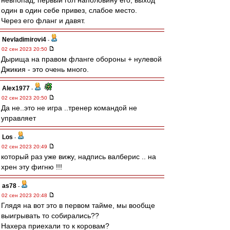
невпопад, первый гол наполовину его, выход
один в один себе привез, слабое место.
Через его фланг и давят.
Nevladimirovi4
-
02 сен 2023 20:50
Дырища на правом фланге обороны + нулевой
Джикия - это очень много.
Alex1977
-
02 сен 2023 20:50
Да не..это не игра ..тренер командой не
управляет
Los
-
02 сен 2023 20:49
который раз уже вижу, надпись валберис .. на
хрен эту фигню !!!
as78
-
02 сен 2023 20:48
Глядя на вот это в первом тайме, мы вообще
выигрывать то собирались??
Нахера приехали то к коровам?