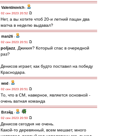
Valentinovich
-
02 сен 2023 20:52
Нет, а вы хотите чтоб 20-и летний пацан два
матча в неделю выдавал?
man26
-
02 сен 2023 20:51
poljazz
, Джикия? Который спас в очередной
раз?
Денисов играет, как будто поставил на победу
Краснодара.
wod
-
02 сен 2023 20:51
То, что в СМ, наверное, является основной -
очень ватная команда
Влэйд
-
02 сен 2023 20:50
Денисов сегодня не очень.
Какой-то деревянный, всем мешает, много