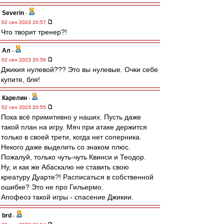
Severin
-
02 сен 2023 20:57
Что творит тренер?!
Ал
-
02 сен 2023 20:56
Джикия нулевой??? Это вы нулевые. Очки себе
купите, бля!
Карелин
-
02 сен 2023 20:55
Пока всё примитивно у наших. Пусть даже
такой план на игру. Мяч при атаке держится
только в своей трети, когда нет соперника.
Некого даже выделить со знаком плюс.
Пожалуй, только чуть-чуть Квинси и Теодор.
Ну, и как же Абаскалю не ставить свою
креатуру Дуарте?! Расписаться в собственной
ошибке? Это не про Гильермо.
Апофеоз такой игры - спасение Джикии.
brd
-