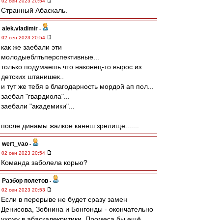
02 сен 2023 20:54
Странный Абаскаль.
alek.vladimir
-
02 сен 2023 20:54
как же заебали эти
молодыеблтьперспективные...
только подумаешь что наконец-то вырос из
детских штанишек..
и тут же тебя в благодарность мордой ап пол...
заебал "гвардиола"...
заебали "академики"...
после динамы жалкое канеш зрелище.......
wert_vao
-
02 сен 2023 20:54
Команда заболела корью?
Разбор полетов
-
02 сен 2023 20:53
Если в перерыве не будет сразу замен
Денисова, Зобнина и Бонгонды - окончательно
ухожу в абаскалекритики. Промеса бы ещё