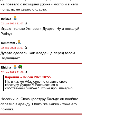
не повезло с позицией Джика - могло и в него
попасть, не хватило фарта.
poljazz
-
02 сен 2023 21:07
Играют только Умяров и Дуарте. Ну и пожалуй
Рябчук.
mmmmm
-
02 сен 2023 21:07
Дуарте сделали, как младенца перед голом.
Подчищает...
Ehidna
-
02 сен 2023 21:06
Карелин » 02 сен 2023 20:55
Ну, и как же Абаскалю не ставить свою
креатуру Дуарте?! Расписаться в
собственной ошибке? Это не про Гильермо.
Нелогично. Свою креатуру Бальде он вообще
сплавил в аренду. Опять же Бабич - тоже его
покупка.