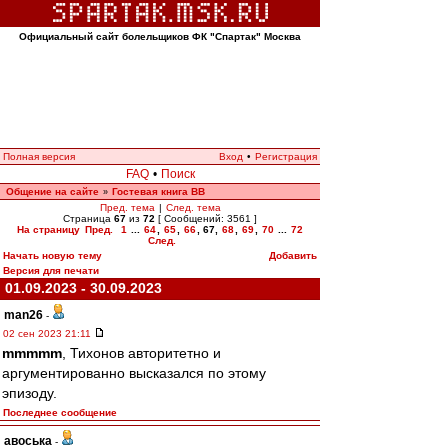
Официальный сайт болельщиков ФК "Спартак" Москва
Полная версия
Вход
•
Регистрация
FAQ
•
Поиск
Общение на сайте
Гостевая книга ВВ
»
Пред. тема
|
След. тема
Страница
67
из
72
[ Сообщений: 3561 ]
На страницу
Пред.
1
...
64
,
65
,
66
,
67
,
68
,
69
,
70
...
72
След.
Начать новую тему
Добавить
Версия для печати
01.09.2023 - 30.09.2023
man26
-
02 сен 2023 21:11
mmmmm
, Тихонов авторитетно и
аргументированно высказался по этому
эпизоду.
Последнее сообщение
авоська
-