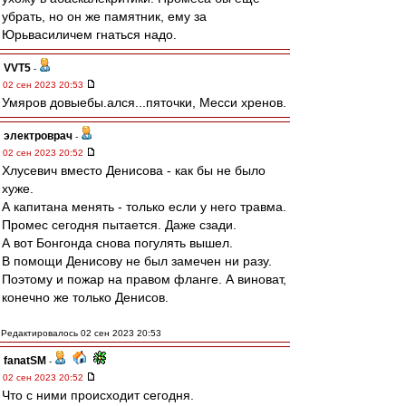
убрать, но он же памятник, ему за
Юрьвасиличем гнаться надо.
VVT5
-
02 сен 2023 20:53
Умяров довыебы.ался...пяточки, Месси хренов.
электроврач
-
02 сен 2023 20:52
Хлусевич вместо Денисова - как бы не было
хуже.
А капитана менять - только если у него травма.
Промес сегодня пытается. Даже сзади.
А вот Бонгонда снова погулять вышел.
В помощи Денисову не был замечен ни разу.
Поэтому и пожар на правом фланге. А виноват,
конечно же только Денисов.
Редактировалось 02 сен 2023 20:53
fanatSM
-
02 сен 2023 20:52
Что с ними происходит сегодня.