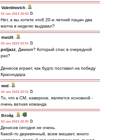
Valentinovich
-
02 сен 2023 20:52
Нет, а вы хотите чтоб 20-и летний пацан два
матча в неделю выдавал?
man26
-
02 сен 2023 20:51
poljazz
, Джикия? Который спас в очередной
раз?
Денисов играет, как будто поставил на победу
Краснодара.
wod
-
02 сен 2023 20:51
То, что в СМ, наверное, является основной -
очень ватная команда
Влэйд
-
02 сен 2023 20:50
Денисов сегодня не очень.
Какой-то деревянный, всем мешает, много