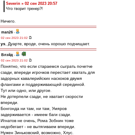
Severin » 02 сен 2023 20:57
Что творит тренер?!
Ничего.
man26
-
02 сен 2023 21:02
ys
, Дуарте, вроде, очень хорошо подчищает.
Влэйд
-
02 сен 2023 21:02
Понятно, что если стараемся сыграть почетче
сзади, впереди игрочков перестает хватать для
задорных кавалерийских наскоков двумя
флангами и поддерживающей серединой.
Тут или одно, или другое.
Не дотерпели сзади, не хватает скорости
впереди.
Бонгонда ни там, ни там, Умяров
задерживается - имеем баги сзади.
Игнатов не очень, Рома Зобнин тоже
недобегает - не вытягиваем впереди.
Нужен Зиньковский, возможно, Хлус.