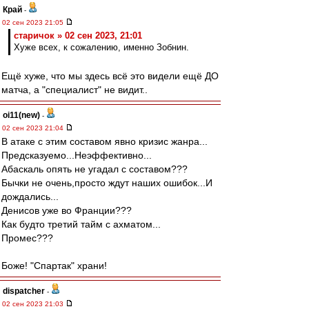
Край
-
02 сен 2023 21:05
старичок » 02 сен 2023, 21:01
Хуже всех, к сожалению, именно Зобнин.
Ещё хуже, что мы здесь всё это видели ещё ДО
матча, а "специалист" не видит..
oi11(new)
-
02 сен 2023 21:04
В атаке с этим составом явно кризис жанра...
Предсказуемо...Неэффективно...
Абаскаль опять не угадал с составом???
Бычки не очень,просто ждут наших ошибок...И
дождались...
Денисов уже во Франции???
Как будто третий тайм с ахматом...
Промес???
Боже! "Спартак" храни!
dispatcher
-
02 сен 2023 21:03