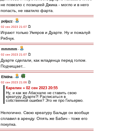
не повезло с позицией Джика - могло и в него
попасть, не хватило фарта.
poljazz
-
02 сен 2023 21:07
Играют только Умяров и Дуарте. Ну и пожалуй
Рябчук.
mmmmm
-
02 сен 2023 21:07
Дуарте сделали, как младенца перед голом.
Подчищает...
Ehidna
-
02 сен 2023 21:06
Карелин » 02 сен 2023 20:55
Ну, и как же Абаскалю не ставить свою
креатуру Дуарте?! Расписаться в
собственной ошибке? Это не про Гильермо.
Нелогично. Свою креатуру Бальде он вообще
сплавил в аренду. Опять же Бабич - тоже его
покупка.