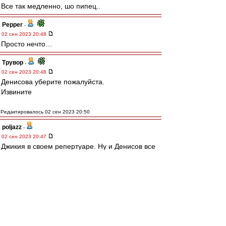
Все так медленно, шо пипец..
Pepper
-
02 сен 2023 20:48
Просто нечто…
Трувор
-
02 сен 2023 20:48
Денисова уберите пожалуйста.
Извините
Редактировалось 02 сен 2023 20:50
poljazz
-
02 сен 2023 20:47
Джикия в своем репертуаре. Ну и Денисов все
врем невпопад.
man26
-
02 сен 2023 20:47
Когда же Денисова сегодня заменят????
BAV1982
-
02 сен 2023 20:47