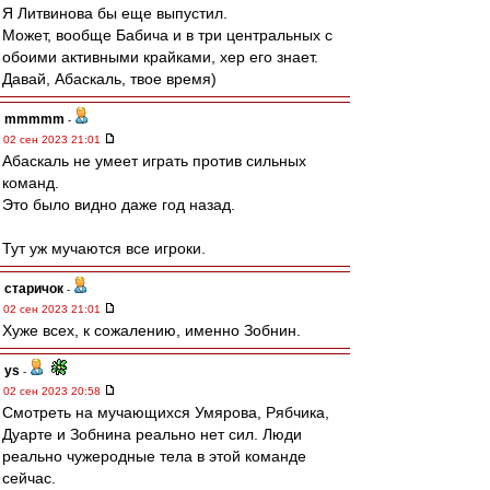
Я Литвинова бы еще выпустил.
Может, вообще Бабича и в три центральных с
обоими активными крайками, хер его знает.
Давай, Абаскаль, твое время)
mmmmm
-
02 сен 2023 21:01
Абаскаль не умеет играть против сильных
команд.
Это было видно даже год назад.
Тут уж мучаются все игроки.
старичок
-
02 сен 2023 21:01
Хуже всех, к сожалению, именно Зобнин.
ys
-
02 сен 2023 20:58
Смотреть на мучающихся Умярова, Рябчика,
Дуарте и Зобнина реально нет сил. Люди
реально чужеродные тела в этой команде
сейчас.