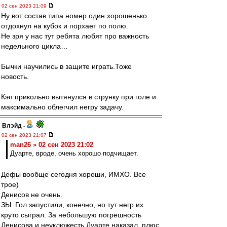
02 сен 2023 21:09
Ну вот состав типа номер один хорошенько
отдохнул на кубок и порхает по полю.
Не зря у нас тут ребята любят про важность
недельного цикла…
Бычки научились в защите играть.Тоже
новость.
Кэп прикольно вытянулся в струнку при голе и
максимально облегчил негру задачу.
Влэйд
-
02 сен 2023 21:07
man26 » 02 сен 2023 21:02
Дуарте, вроде, очень хорошо подчищает.
Дефы вообще сегодня хороши, ИМХО. Все
трое)
Денисов не очень.
ЗЫ. Гол запустили, конечно, но тут негр их
круто сыграл. За небольшую погрешность
Денисова и неуклюжесть Дуарте наказал, плюс