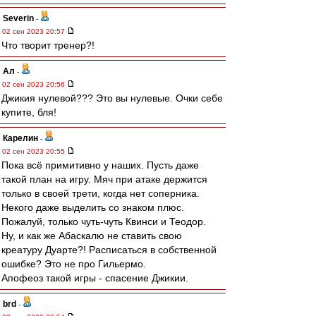
Severin
-
02 сен 2023 20:57
Что творит тренер?!
Ал
-
02 сен 2023 20:56
Джикия нулевой??? Это вы нулевые. Очки себе
купите, бля!
Карелин
-
02 сен 2023 20:55
Пока всё примитивно у наших. Пусть даже
такой план на игру. Мяч при атаке держится
только в своей трети, когда нет соперника.
Некого даже выделить со знаком плюс.
Пожалуй, только чуть-чуть Квинси и Теодор.
Ну, и как же Абаскалю не ставить свою
креатуру Дуарте?! Расписаться в собственной
ошибке? Это не про Гильермо.
Апофеоз такой игры - спасение Джикии.
brd
-