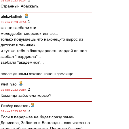
02 сен 2023 20:54
Странный Абаскаль.
alek.vladimir
-
02 сен 2023 20:54
как же заебали эти
молодыеблтьперспективные...
только подумаешь что наконец-то вырос из
детских штанишек..
и тут же тебя в благодарность мордой ап пол...
заебал "гвардиола"...
заебали "академики"...
после динамы жалкое канеш зрелище.......
wert_vao
-
02 сен 2023 20:54
Команда заболела корью?
Разбор полетов
-
02 сен 2023 20:53
Если в перерыве не будет сразу замен
Денисова, Зобнина и Бонгонды - окончательно
ухожу в абаскалекритики. Промеса бы ещё