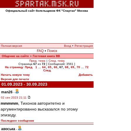
Официальный сайт болельщиков ФК "Спартак" Москва
Полная версия
Вход
•
Регистрация
FAQ
•
Поиск
Общение на сайте
Гостевая книга ВВ
»
Пред. тема
|
След. тема
Страница
67
из
72
[ Сообщений: 3561 ]
На страницу
Пред.
1
...
64
,
65
,
66
,
67
,
68
,
69
,
70
...
72
След.
Начать новую тему
Добавить
Версия для печати
01.09.2023 - 30.09.2023
man26
-
02 сен 2023 21:11
mmmmm
, Тихонов авторитетно и
аргументированно высказался по этому
эпизоду.
Последнее сообщение
авоська
-