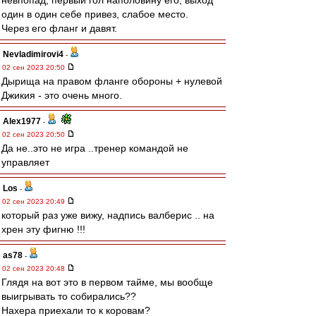
невпопад, первый гол наполовину его, выход
один в один себе привез, слабое место.
Через его фланг и давят.
Nevladimirovi4
-
02 сен 2023 20:50
Дырища на правом фланге обороны + нулевой
Джикия - это очень много.
Alex1977
-
02 сен 2023 20:50
Да не..это не игра ..тренер командой не
управляет
Los
-
02 сен 2023 20:49
который раз уже вижу, надпись валберис .. на
хрен эту фигню !!!
as78
-
02 сен 2023 20:48
Глядя на вот это в первом тайме, мы вообще
выигрывать то собирались??
Нахера приехали то к коровам?