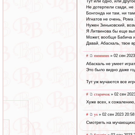
Тут или одно, или друго
Не дотерпели сзади, не 
Бонгонда ни там, ни там
Игнатов не очень, Рома
Нужен Зиньковский, воз
Я Литвинова бы еще вып
Может, вообще Бабича и
Давай, Абаскаль, твое в
#
mmmmm
» 02 сен 2023
Абаскаль не умеет игра
Это было видно даже го
Тут уж мучаются все игр
#
старичок
» 02 сен 2023
Хуже всех, к сожалению
#
ys
» 02 сен 2023 20:58
Смотреть на мучающихся
#
Severin
» 02 сен 2023 