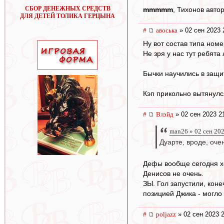
СБОР ДЕНЕЖНЫХ СРЕДСТВ
mmmmm
, Тихонов авто
ДЛЯ ДЕТЕЙ ТОЛИКА ГЕРЦЫНА
#
авоська
» 02 сен 2023 
Ну вот состав типа ном
Не зря у нас тут ребят
Бычки научились в защи
Кэп прикольно вытянулся
#
Влэйд
» 02 сен 2023 2
man26 » 02 сен 20
Дуарте, вроде, оче
Дефы вообще сегодня х
Денисов не очень.
ЗЫ. Гол запустили, коне
позицией Джика - могло 
#
poljazz
» 02 сен 2023 