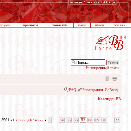
орумы
прогнозы
фан-клуб
юмор
музей
ссылки
Расширенный поиск
FAQ
Регистрация
Вход
Календарь ВВ
67
 3561 •
Страница
67
из
72
•
1
...
64
65
66
68
69
70
...
72