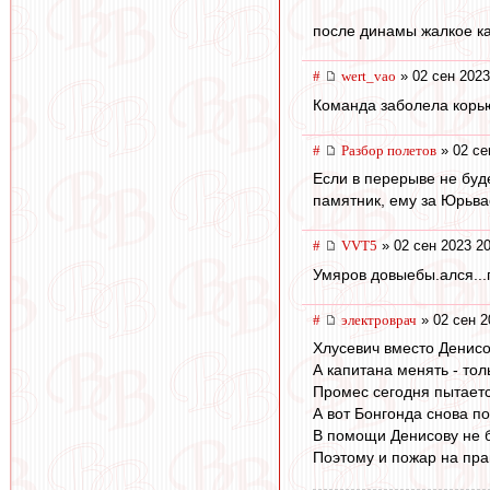
после динамы жалкое кан
#
wert_vao
» 02 сен 2023
Команда заболела корь
#
Разбор полетов
» 02 се
Если в перерыве не буд
памятник, ему за Юрьва
#
VVT5
» 02 сен 2023 20
Умяров довыебы.ался...
#
электроврач
» 02 сен 2
Хлусевич вместо Денисов
А капитана менять - тол
Промес сегодня пытаетс
А вот Бонгонда снова п
В помощи Денисову не б
Поэтому и пожар на пра