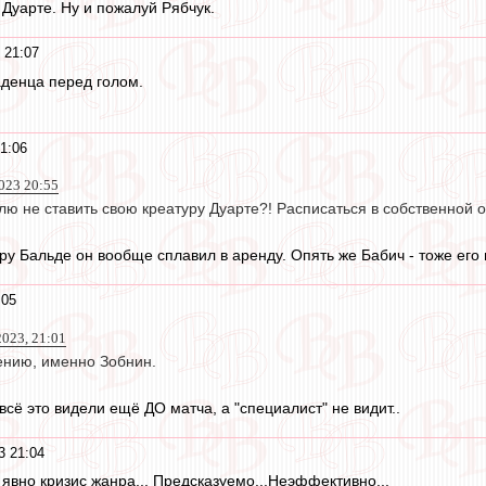
 Дуарте. Ну и пожалуй Рябчук.
 21:07
аденца перед голом.
1:06
023 20:55
алю не ставить свою креатуру Дуарте?! Расписаться в собственной 
ру Бальде он вообще сплавил в аренду. Опять же Бабич - тоже его 
:05
2023, 21:01
лению, именно Зобнин.
всё это видели ещё ДО матча, а "специалист" не видит..
3 21:04
 явно кризис жанра... Предсказуемо...Неэффективно...