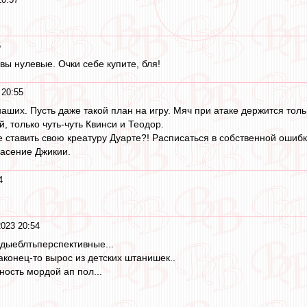
6
вы нулевые. Очки себе купите, бля!
 20:55
аших. Пусть даже такой план на игру. Мяч при атаке держится толь
, только чуть-чуть Квинси и Теодор.
е ставить свою креатуру Дуарте?! Расписаться в собственной ошиб
пасение Джикии.
4
2023 20:54
одыеблтьперспективные...
аконец-то вырос из детских штанишек..
рность мордой ап пол...