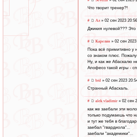
Что творит тренер?!
#
Ал
» 02 сен 2023 20:5
Джикия нулевой??? Это 
#
Карелин
» 02 сен 2023
Пока всё примитивно у н
со знаком плюс. Пожалуй
Ну, и как же Абаскалю н
Апофеоз такой игры - с
#
brd
» 02 сен 2023 20:5
Странный Абаскаль.
#
alek.vladimir
» 02 сен 
как же заебали эти мол
только подумаешь что н
и тут же тебя в благода
заебал "гвардиола"...
заебали "академики"...