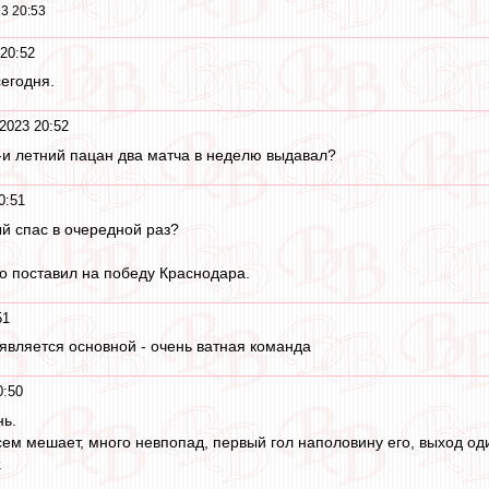
3 20:53
20:52
сегодня.
2023 20:52
0-и летний пацан два матча в неделю выдавал?
0:51
ый спас в очередной раз?
то поставил на победу Краснодара.
51
 является основной - очень ватная команда
0:50
нь.
сем мешает, много невпопад, первый гол наполовину его, выход оди
.