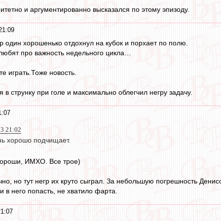
ритетно и аргументированно высказался по этому эпизоду.
21:09
ер один хорошенько отдохнул на кубок и порхает по полю.
а любят про важность недельного цикла…
те играть.Тоже новость.
 в струнку при голе и максимально облегчил негру задачу.
1:07
23 21:02
нь хорошо подчищает.
ороши, ИМХО. Все трое)
чно, но тут негр их круто сыграл. За небольшую погрешность Денис
и в него попасть, не хватило фарта.
21:07