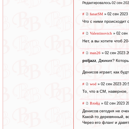
Редактировалось 02 сен 202
#
fanatSM
» 02 сен 2023 
Что с ними происходит 
#
Valentinovich
» 02 сен 
Нет, а вы хотите чтоб 2
#
man26
» 02 сен 2023 2
poljazz
, Джикия? Котор
Денисов играет, как буд
#
wod
» 02 сен 2023 20:
То, что в СМ, наверное,
#
Влэйд
» 02 сен 2023 2
Денисов сегодня не оче
Какой-то деревянный, в
Через его фланг и давят