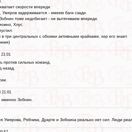
е.
хватает скорости впереди.
, Умяров задерживается - имеем баги сзади.
 Зобнин тоже недобегает - не вытягиваем впереди.
можно, Хлус.
устил.
 в три центральных с обоими активными крайками, хер его знает.
ремя)
 21:01
ть против сильных команд.
д назад.
оки.
 21:01
, именно Зобнин.
 Умярова, Рябчика, Дуарте и Зобнина реально нет сил. Люди реал
20:57