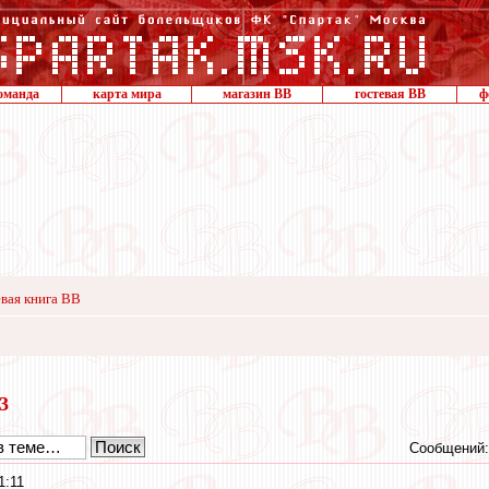
оманда
карта мира
магазин ВВ
гостевая ВВ
ф
вая книга ВВ
23
Сообщений:
1:11