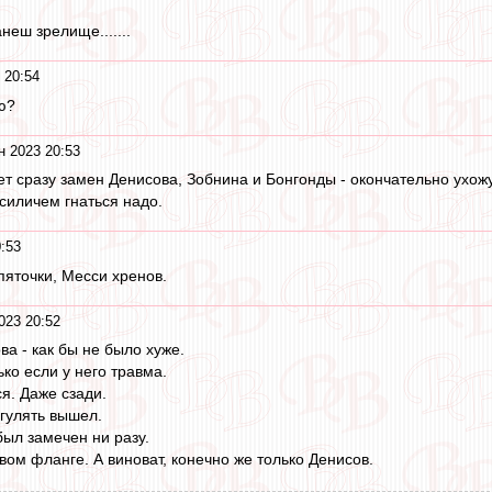
еш зрелище.......
 20:54
ю?
н 2023 20:53
ет сразу замен Денисова, Зобнина и Бонгонды - окончательно ухож
силичем гнаться надо.
:53
пяточки, Месси хренов.
023 20:52
а - как бы не было хуже.
ько если у него травма.
я. Даже сзади.
огулять вышел.
ыл замечен ни разу.
вом фланге. А виноват, конечно же только Денисов.