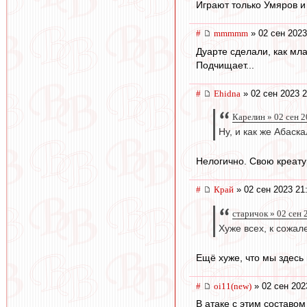
Играют только Умяров и
#
mmmmm
» 02 сен 2023
Дуарте сделали, как мл
Подчищает...
#
Ehidna
» 02 сен 2023 2
Карелин » 02 сен 2
Ну, и как же Абаск
Нелогично. Свою креату
#
Край
» 02 сен 2023 21
старичок » 02 сен 
Хуже всех, к сожа
Ещё хуже, что мы здесь 
#
oi11(new)
» 02 сен 202
В атаке с этим составом