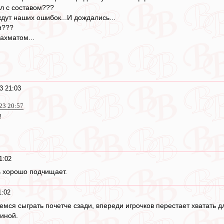
ал с составом???
дут наших ошибок...И дождались...
и???
 ахматом...
3 21:03
023 20:57
!
1:02
нь хорошо подчищает.
1:02
аемся сыграть почетче сзади, впереди игрочков перестает хватать
иной.