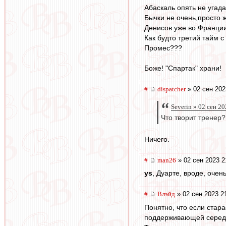
Абаскаль опять не угад
Бычки не очень,просто ж
Денисов уже во Франци
Как будто третий тайм с
Промес???
Боже! "Спартак" храни!
#
dispatcher
» 02 сен 202
Severin » 02 сен 2
Что творит тренер?
Ничего.
#
man26
» 02 сен 2023 2
ys
, Дуарте, вроде, оче
#
Влэйд
» 02 сен 2023 2
Понятно, что если стар
поддерживающей серед