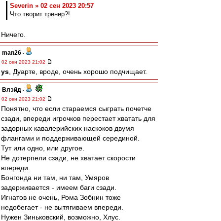
Severin » 02 сен 2023 20:57
Что творит тренер?!
Ничего.
man26
-
02 сен 2023 21:02
ys
, Дуарте, вроде, очень хорошо подчищает.
Влэйд
-
02 сен 2023 21:02
Понятно, что если стараемся сыграть почетче
сзади, впереди игрочков перестает хватать для
задорных кавалерийских наскоков двумя
флангами и поддерживающей серединой.
Тут или одно, или другое.
Не дотерпели сзади, не хватает скорости
впереди.
Бонгонда ни там, ни там, Умяров
задерживается - имеем баги сзади.
Игнатов не очень, Рома Зобнин тоже
недобегает - не вытягиваем впереди.
Нужен Зиньковский, возможно, Хлус.