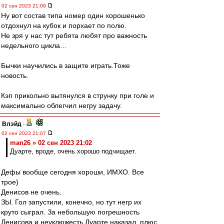
02 сен 2023 21:09
Ну вот состав типа номер один хорошенько
отдохнул на кубок и порхает по полю.
Не зря у нас тут ребята любят про важность
недельного цикла…
Бычки научились в защите играть.Тоже
новость.
Кэп прикольно вытянулся в струнку при голе и
максимально облегчил негру задачу.
Влэйд
-
02 сен 2023 21:07
man26 » 02 сен 2023 21:02
Дуарте, вроде, очень хорошо подчищает.
Дефы вообще сегодня хороши, ИМХО. Все
трое)
Денисов не очень.
ЗЫ. Гол запустили, конечно, но тут негр их
круто сыграл. За небольшую погрешность
Денисова и неуклюжесть Дуарте наказал, плюс