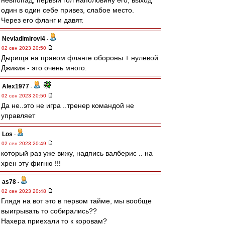
невпопад, первый гол наполовину его, выход
один в один себе привез, слабое место.
Через его фланг и давят.
Nevladimirovi4
-
02 сен 2023 20:50
Дырища на правом фланге обороны + нулевой
Джикия - это очень много.
Alex1977
-
02 сен 2023 20:50
Да не..это не игра ..тренер командой не
управляет
Los
-
02 сен 2023 20:49
который раз уже вижу, надпись валберис .. на
хрен эту фигню !!!
as78
-
02 сен 2023 20:48
Глядя на вот это в первом тайме, мы вообще
выигрывать то собирались??
Нахера приехали то к коровам?