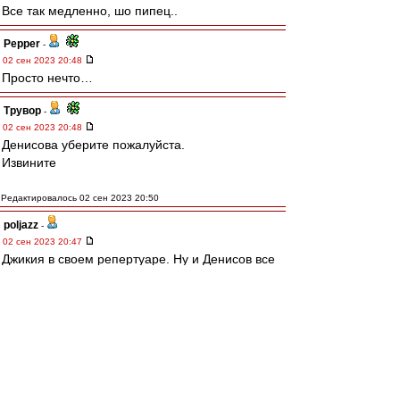
Все так медленно, шо пипец..
Pepper
-
02 сен 2023 20:48
Просто нечто…
Трувор
-
02 сен 2023 20:48
Денисова уберите пожалуйста.
Извините
Редактировалось 02 сен 2023 20:50
poljazz
-
02 сен 2023 20:47
Джикия в своем репертуаре. Ну и Денисов все
врем невпопад.
man26
-
02 сен 2023 20:47
Когда же Денисова сегодня заменят????
BAV1982
-
02 сен 2023 20:47