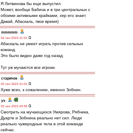
Я Литвинова бы еще выпустил.
Может, вообще Бабича и в три центральных с
обоими активными крайками, хер его знает.
Давай, Абаскаль, твое время)
mmmmm
-
02 сен 2023 21:01
Абаскаль не умеет играть против сильных
команд.
Это было видно даже год назад.
Тут уж мучаются все игроки.
старичок
-
02 сен 2023 21:01
Хуже всех, к сожалению, именно Зобнин.
ys
-
02 сен 2023 20:58
Смотреть на мучающихся Умярова, Рябчика,
Дуарте и Зобнина реально нет сил. Люди
реально чужеродные тела в этой команде
сейчас.