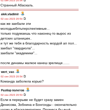
02 сен 2023 20:54
Странный Абаскаль.
alek.vladimir
-
02 сен 2023 20:54
как же заебали эти
молодыеблтьперспективные...
только подумаешь что наконец-то вырос из
детских штанишек..
и тут же тебя в благодарность мордой ап пол...
заебал "гвардиола"...
заебали "академики"...
после динамы жалкое канеш зрелище.......
wert_vao
-
02 сен 2023 20:54
Команда заболела корью?
Разбор полетов
-
02 сен 2023 20:53
Если в перерыве не будет сразу замен
Денисова, Зобнина и Бонгонды - окончательно
ухожу в абаскалекритики. Промеса бы ещё