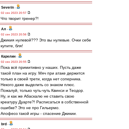
Severin
-
02 сен 2023 20:57
Что творит тренер?!
Ал
-
02 сен 2023 20:56
Джикия нулевой??? Это вы нулевые. Очки себе
купите, бля!
Карелин
-
02 сен 2023 20:55
Пока всё примитивно у наших. Пусть даже
такой план на игру. Мяч при атаке держится
только в своей трети, когда нет соперника.
Некого даже выделить со знаком плюс.
Пожалуй, только чуть-чуть Квинси и Теодор.
Ну, и как же Абаскалю не ставить свою
креатуру Дуарте?! Расписаться в собственной
ошибке? Это не про Гильермо.
Апофеоз такой игры - спасение Джикии.
brd
-