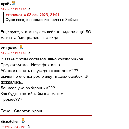
Край
-
02 сен 2023 21:05
старичок » 02 сен 2023, 21:01
Хуже всех, к сожалению, именно Зобнин.
Ещё хуже, что мы здесь всё это видели ещё ДО
матча, а "специалист" не видит..
oi11(new)
-
02 сен 2023 21:04
В атаке с этим составом явно кризис жанра...
Предсказуемо...Неэффективно...
Абаскаль опять не угадал с составом???
Бычки не очень,просто ждут наших ошибок...И
дождались...
Денисов уже во Франции???
Как будто третий тайм с ахматом...
Промес???
Боже! "Спартак" храни!
dispatcher
-
02 сен 2023 21:03