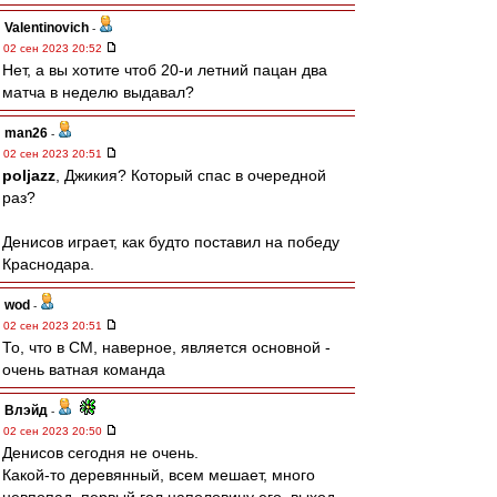
Valentinovich
-
02 сен 2023 20:52
Нет, а вы хотите чтоб 20-и летний пацан два
матча в неделю выдавал?
man26
-
02 сен 2023 20:51
poljazz
, Джикия? Который спас в очередной
раз?
Денисов играет, как будто поставил на победу
Краснодара.
wod
-
02 сен 2023 20:51
То, что в СМ, наверное, является основной -
очень ватная команда
Влэйд
-
02 сен 2023 20:50
Денисов сегодня не очень.
Какой-то деревянный, всем мешает, много