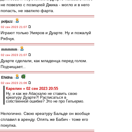
не повезло с позицией Джика - могло и в него
попасть, не хватило фарта.
poljazz
-
02 сен 2023 21:07
Играют только Умяров и Дуарте. Ну и пожалуй
Рябчук.
mmmmm
-
02 сен 2023 21:07
Дуарте сделали, как младенца перед голом.
Подчищает...
Ehidna
-
02 сен 2023 21:06
Карелин » 02 сен 2023 20:55
Ну, и как же Абаскалю не ставить свою
креатуру Дуарте?! Расписаться в
собственной ошибке? Это не про Гильермо.
Нелогично. Свою креатуру Бальде он вообще
сплавил в аренду. Опять же Бабич - тоже его
покупка.