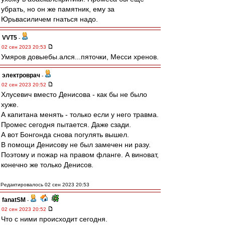
убрать, но он же памятник, ему за
Юрьвасиличем гнаться надо.
VVT5
-
02 сен 2023 20:53
Умяров довыебы.ался...пяточки, Месси хренов.
электроврач
-
02 сен 2023 20:52
Хлусевич вместо Денисова - как бы не было
хуже.
А капитана менять - только если у него травма.
Промес сегодня пытается. Даже сзади.
А вот Бонгонда снова погулять вышел.
В помощи Денисову не был замечен ни разу.
Поэтому и пожар на правом фланге. А виноват,
конечно же только Денисов.
Редактировалось 02 сен 2023 20:53
fanatSM
-
02 сен 2023 20:52
Что с ними происходит сегодня.