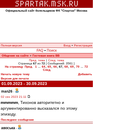
Официальный сайт болельщиков ФК "Спартак" Москва
Полная версия
Вход
•
Регистрация
FAQ
•
Поиск
Общение на сайте
Гостевая книга ВВ
»
Пред. тема
|
След. тема
Страница
67
из
72
[ Сообщений: 3561 ]
На страницу
Пред.
1
...
64
,
65
,
66
,
67
,
68
,
69
,
70
...
72
След.
Начать новую тему
Добавить
Версия для печати
01.09.2023 - 30.09.2023
man26
-
02 сен 2023 21:11
mmmmm
, Тихонов авторитетно и
аргументированно высказался по этому
эпизоду.
Последнее сообщение
авоська
-