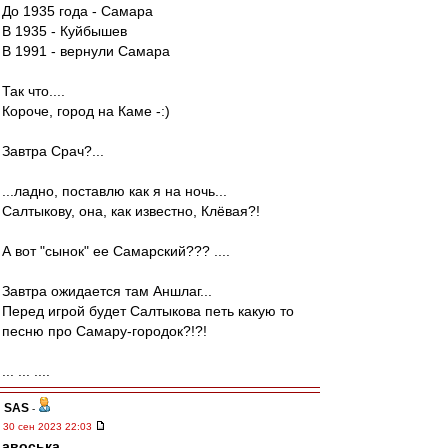
До 1935 года - Самара
В 1935 - Куйбышев
В 1991 - вернули Самара
Так что....
Короче, город на Каме -:)
Завтра Срач?...
...ладно, поставлю как я на ночь...
Салтыкову, она, как известно, Клёвая?!
А вот "сынок" ее Самарский??? ....
Завтра ожидается там Аншлаг...
Перед игрой будет Салтыкова петь какую то
песню про Самару-городок?!?!
... ... ....
SAS
-
30 сен 2023 22:03
авоська
,