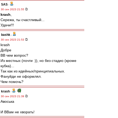
SAS
-
30 сен 2023 21:55
krash
,
Сережа, ты счастливый...
Удачи!!!
bashk
-
30 сен 2023 21:53
krash
Добре
ВВ чем вопрос?
Из местных (почти :)), но без стадио (кроме
кубка)...
Так как из идейных/принципиальных.
Фануйди не оформлял.
Чем помочь?
krash
-
30 сен 2023 21:39
Авоська
И ВВам не хворать!