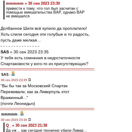
mmmmm » 30 сен 2023 23:30
привести к тому, что гол был засчитан с
помощью вмешательства ВАР, однако ВАР
не вмешался.
Долбанное Шити всё купило да проплатило!
Хоть слили сегодня эти голубые и то радость,
пусть даже мелкая...
- - - - - - - - - - - - - - -
SAS
» 30 сен 2023 23:35
У тебя есть сомнения в недостаточности
Спартаковости у кого-то из присутствующих?
SAS
-
30 сен 2023 23:35
"Вы бы так за Московский Спартак
Переживали, как за Ливерпуль этот
Вражинный..."
(почти Леонидыч)
mmmmm
-
30 сен 2023 23:30
Q_ » 30 сен 2023 21:38
Да уж .. как сегодня технично убили Ливер ..