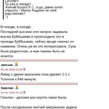
Суслов!!!
Ты уже в поезде?...
-Кончай Бухать?!-:)...и да, давно хотел
спросить - Михал Андреич не твой
родственник?
-:)
В поезде, в поезде.
Последний раз мне этот вопрос задавала
внучка Куйбышева и происходило это в
проезде Куйбышева, сейчас вроде сменил он
название. Очень уж её это интересовало. Сука
была редкостная, а нам такими быть не
хочется.
авоська
-
30 сен 2023 21:19
Ливер с двумя красными пока держит 1-1 с
Тотеном к 84й минуте.
Карелин
-
30 сен 2023 21:13
Газолин - датская рок-группа такая была.
После сегодняшних матчей завтрашняя задача