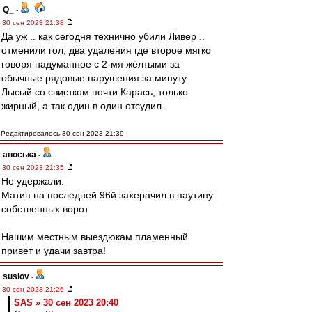
Q_
-
30 сен 2023 21:38
Да уж .. как сегодня технично убили Ливер ..
отменили гол, два удаления где второе мягко
говоря надуманное с 2-мя жёлтыми за
обычные рядовые нарушения за минуту.
Лысый со свистком почти Карась, только
жирный, а так один в один отсудил.
Редактировалось 30 сен 2023 21:39
авоська
-
30 сен 2023 21:35
Не удержали.
Матип на последней 96й захерачил в паутину
собственных ворот.
Нашим местным выездюкам пламенный
привет и удачи завтра!
suslov
-
30 сен 2023 21:26
SAS » 30 сен 2023 20:40