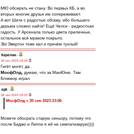
МЮ обсирать не стану. Во первых КБ, а во
вторых многие друзья им сопереживают.
А вот Шити с радостью обгажу, ибо большего
дерьма сложно найти! Ещё Челси - редкостная
гадость. У Арсенала только цвета приличные,
остальное всё мраком покрыто.
ЗЫ Эвертон тоже кал и причём тухлый!
Карелин
-
30 сен 2023 23:16
Гигёт могёт, да..
МосфОлд,
думаю, что за МанЮню. Там
Блэкмор играл.
agk
-
30 сен 2023 23:15
МосфОлд » 30 сен 2023 23:06
Можете обосрать старую синьору, потому что
после Баджо и Липпи я ей не симпатизирую))))