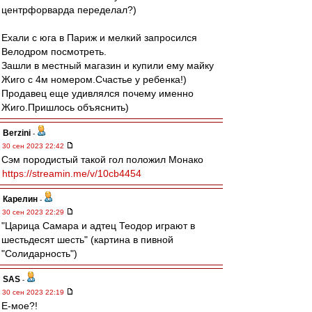
центрфорварда переделал?)
Ехали с юга в Париж и мелкий запросился
Велодром посмотреть.
Зашли в местный магазин и купили ему майку
Жиго с 4м номером.Счастье у ребенка!)
Продавец еще удивлялся почему именно
Жиго.Пришлось объяснить)
Berzini
-
30 сен 2023 22:42
Сэм породистый такой гол положил Монако
https://streamin.me/v/10cb4454
Карелин
-
30 сен 2023 22:29
"Царица Самара и адтец Теодор играют в
шестьдесят шесть" (картина в пивной
"Солидарность")
SAS
-
30 сен 2023 22:19
Е-мое?!