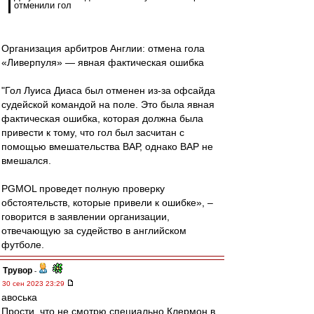
отменили гол
Организация арбитров Англии: отмена гола
«Ливерпуля» — явная фактическая ошибка
"Гол Луиса Диаса был отменен из-за офсайда
судейской командой на поле. Это была явная
фактическая ошибка, которая должна была
привести к тому, что гол был засчитан с
помощью вмешательства ВАР, однако ВАР не
вмешался.
PGMOL проведет полную проверку
обстоятельств, которые привели к ошибке», –
говорится в заявлении организации,
отвечающую за судейство в английском
футболе.
Трувор
-
30 сен 2023 23:29
авоська
Прости, что не смотрю специально Клермон в