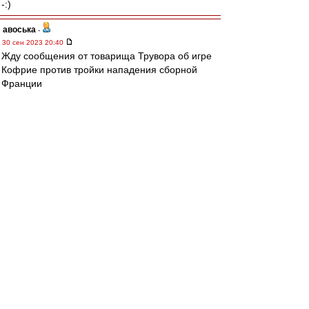
-:)
авоська
-
30 сен 2023 20:40
Жду сообщения от товарища Трувора об игре
Кофрие против тройки нападения сборной
Франции
Мбаппе-Дембеле-Коло Муани.
Итоговый счёт матча 0-0.
Кстати и Шамар-капитан провел полный матч
за Клермон.
Вот там ему легче будет раскрыться.
Клермон-Ферран такая конкретная деревня.Ну
то есть город конечно.Но деревня.И народ
деревенский.
Типичная провинциальная центральная
Франция.Без развлекухи и тусни.
В Москве конечно слишком много соблазнов
для такого весёлого парня.
SAS
-
30 сен 2023 20:36