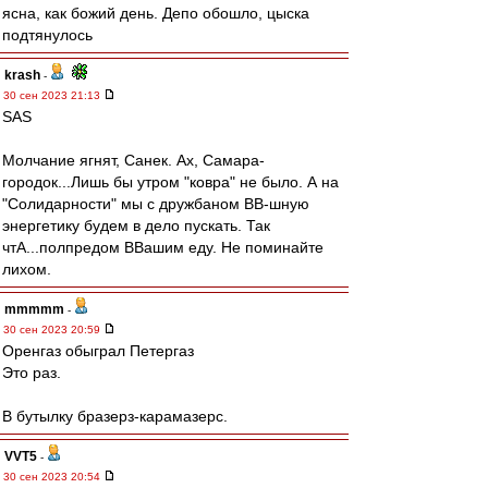
ясна, как божий день. Депо обошло, цыска
подтянулось
krash
-
30 сен 2023 21:13
SAS
Молчание ягнят, Санек. Ах, Самара-
городок...Лишь бы утром "ковра" не было. А на
"Солидарности" мы с дружбаном ВВ-шную
энергетику будем в дело пускать. Так
чтА...полпредом ВВашим еду. Не поминайте
лихом.
mmmmm
-
30 сен 2023 20:59
Оренгаз обыграл Петергаз
Это раз.
В бутылку бразерз-карамазерс.
VVT5
-
30 сен 2023 20:54