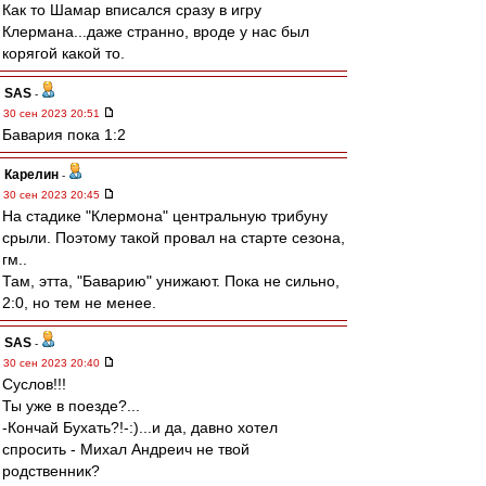
Как то Шамар вписался сразу в игру
Клермана...даже странно, вроде у нас был
корягой какой то.
SAS
-
30 сен 2023 20:51
Бавария пока 1:2
Карелин
-
30 сен 2023 20:45
На стадике "Клермона" центральную трибуну
срыли. Поэтому такой провал на старте сезона,
гм..
Там, этта, "Баварию" унижают. Пока не сильно,
2:0, но тем не менее.
SAS
-
30 сен 2023 20:40
Суслов!!!
Ты уже в поезде?...
-Кончай Бухать?!-:)...и да, давно хотел
спросить - Михал Андреич не твой
родственник?