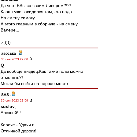
Да чего ВВы со своим Ливером?!?!
Клопп уже засиделся там, его надо....
На смену симаку...
А этого главным в сборную - на смену
Валере...
,-:))))
авоська
-
30 сен 2023 22:00
Q_
,
Да вообще пиздец.Как такие голы можно
отменять?!
Могли бы выйти на первое место.
SAS
-
30 сен 2023 21:59
suslov
,
Алексей!!!
...
Короче - Удачи и
Отличной дороги!