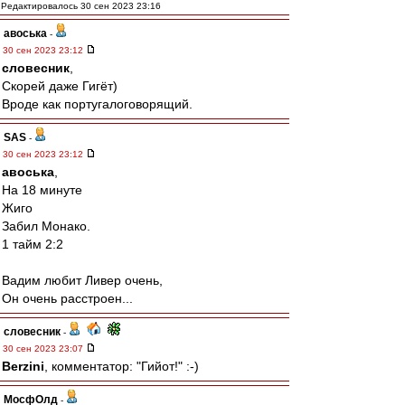
Редактировалось 30 сен 2023 23:16
авоська
-
30 сен 2023 23:12
словесник
,
Скорей даже Гигёт)
Вроде как португалоговорящий.
SAS
-
30 сен 2023 23:12
авоська
,
На 18 минуте
Жиго
Забил Монако.
1 тайм 2:2
Вадим любит Ливер очень,
Он очень расстроен...
словесник
-
30 сен 2023 23:07
Berzini
, комментатор: "Гийот!" :-)
МосфОлд
-