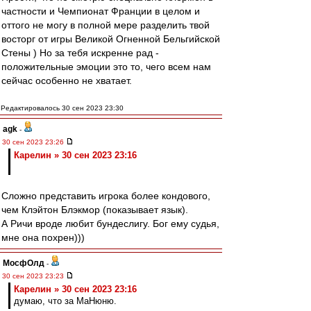
частности и Чемпионат Франции в целом и
оттого не могу в полной мере разделить твой
восторг от игры Великой Огненной Бельгийской
Стены ) Но за тебя искренне рад -
положительные эмоции это то, чего всем нам
сейчас особенно не хватает.
Редактировалось 30 сен 2023 23:30
agk
-
30 сен 2023 23:26
Карелин » 30 сен 2023 23:16
Сложно представить игрока более кондового,
чем Клэйтон Блэкмор (показывает язык).
А Ричи вроде любит бундеслигу. Бог ему судья,
мне она похрен)))
МосфОлд
-
30 сен 2023 23:23
Карелин » 30 сен 2023 23:16
думаю, что за МаНюню.