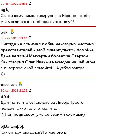
30 сен 2023 23:06
agk
,
Скажи кому симпатизируешь в Европе, чтобы
мы могли в ответ обосрать этот клуб!
agk
-
30 сен 2023 23:04
Никогда не понимал любви некоторых местных
представителей к этой ливерпульской помойке.
Даже великий Маккартни болеет за Эвертон.
Как говорил Олег Иваныч накануне нашей игры
с ливерпульской помойкой "Футбол завтра"
)))
авоська
-
30 сен 2023 22:51
SAS
,
Да я не то что бы сильно за Ливер.Просто
нельзя такие голы отменять.
И Пеп поднадоел уже со своими схемами)
b]Berzini[/b],
Как он там оказался?Гатузо его в