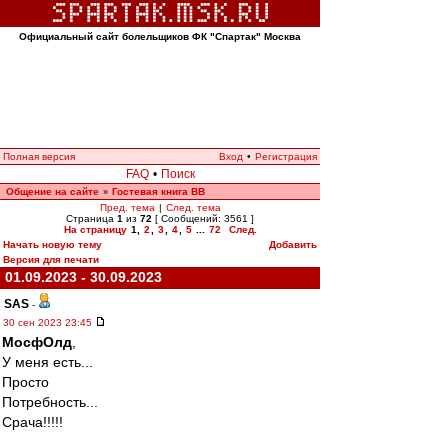
Официальный сайт болельщиков ФК "Спартак" Москва
Полная версия
Вход
•
Регистрация
FAQ
•
Поиск
Общение на сайте
Гостевая книга ВВ
»
Пред. тема
|
След. тема
Страница
1
из
72
[ Сообщений: 3561 ]
На страницу
1
,
2
,
3
,
4
,
5
...
72
След.
Начать новую тему
Добавить
Версия для печати
01.09.2023 - 30.09.2023
SAS
-
30 сен 2023 23:45
МосфОлд
,
У меня есть...
Просто
Потребность...
Срача!!!!!