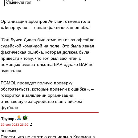
отменили гол
Организация арбитров Англии: отмена гола
«Ливерпуля» — явная фактическая ошибка
"Гол Луиса Диаса был отменен из-за офсайда
судейской командой на поле. Это была явная
фактическая ошибка, которая должна была
привести к тому, что гол был засчитан с
помощью вмешательства ВАР, однако ВАР не
вмешался.
PGMOL проведет полную проверку
обстоятельств, которые привели к ошибке», –
говорится в заявлении организации,
отвечающую за судейство в английском
футболе.
Трувор
-
30 сен 2023 23:29
авоська
Прости, что не смотрю специально Клермон в