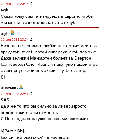
30 сен 2023 23:06
agk
,
Скажи кому симпатизируешь в Европе, чтобы
мы могли в ответ обосрать этот клуб!
agk
-
30 сен 2023 23:04
Никогда не понимал любви некоторых местных
представителей к этой ливерпульской помойке.
Даже великий Маккартни болеет за Эвертон.
Как говорил Олег Иваныч накануне нашей игры
с ливерпульской помойкой "Футбол завтра"
)))
авоська
-
30 сен 2023 22:51
SAS
,
Да я не то что бы сильно за Ливер.Просто
нельзя такие голы отменять.
И Пеп поднадоел уже со своими схемами)
b]Berzini[/b],
Как он там оказался?Гатузо его в