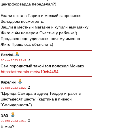
центрфорварда переделал?)
Ехали с юга в Париж и мелкий запросился
Велодром посмотреть.
Зашли в местный магазин и купили ему майку
Жиго с 4м номером.Счастье у ребенка!)
Продавец еще удивлялся почему именно
Жиго.Пришлось объяснить)
Berzini
-
30 сен 2023 22:42
Сэм породистый такой гол положил Монако
https://streamin.me/v/10cb4454
Карелин
-
30 сен 2023 22:29
"Царица Самара и адтец Теодор играют в
шестьдесят шесть" (картина в пивной
"Солидарность")
SAS
-
30 сен 2023 22:19
Е-мое?!