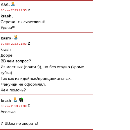
SAS
-
30 сен 2023 21:55
krash
,
Сережа, ты счастливый...
Удачи!!!
bashk
-
30 сен 2023 21:53
krash
Добре
ВВ чем вопрос?
Из местных (почти :)), но без стадио (кроме
кубка)...
Так как из идейных/принципиальных.
Фануйди не оформлял.
Чем помочь?
krash
-
30 сен 2023 21:39
Авоська
И ВВам не хворать!