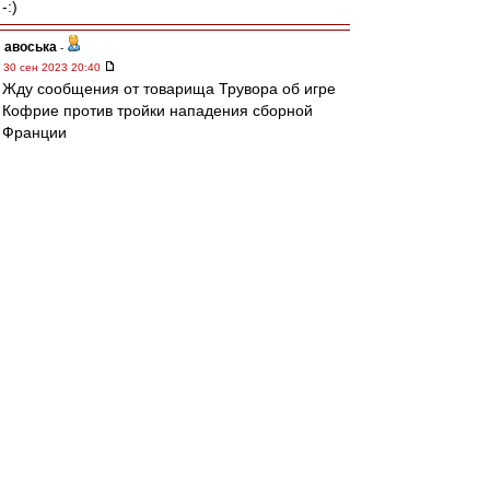
-:)
авоська
-
30 сен 2023 20:40
Жду сообщения от товарища Трувора об игре
Кофрие против тройки нападения сборной
Франции
Мбаппе-Дембеле-Коло Муани.
Итоговый счёт матча 0-0.
Кстати и Шамар-капитан провел полный матч
за Клермон.
Вот там ему легче будет раскрыться.
Клермон-Ферран такая конкретная деревня.Ну
то есть город конечно.Но деревня.И народ
деревенский.
Типичная провинциальная центральная
Франция.Без развлекухи и тусни.
В Москве конечно слишком много соблазнов
для такого весёлого парня.
SAS
-
30 сен 2023 20:36