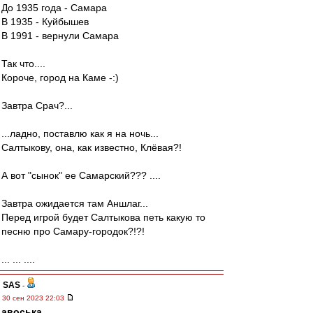
До 1935 года - Самара
В 1935 - Куйбышев
В 1991 - вернули Самара
Так что....
Короче, город на Каме -:)
Завтра Срач?...
...ладно, поставлю как я на ночь...
Салтыкову, она, как известно, Клёвая?!
А вот "сынок" ее Самарский??? ....
Завтра ожидается там Аншлаг...
Перед игрой будет Салтыкова петь какую то
песню про Самару-городок?!?!
... ... ....
SAS
-
30 сен 2023 22:03
авоська
,