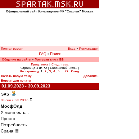
Официальный сайт болельщиков ФК "Спартак" Москва
Полная версия
Вход
•
Регистрация
FAQ
•
Поиск
Общение на сайте
Гостевая книга ВВ
»
Пред. тема
|
След. тема
Страница
1
из
72
[ Сообщений: 3561 ]
На страницу
1
,
2
,
3
,
4
,
5
...
72
След.
Начать новую тему
Добавить
Версия для печати
01.09.2023 - 30.09.2023
SAS
-
30 сен 2023 23:45
МосфОлд
,
У меня есть...
Просто
Потребность...
Срача!!!!!