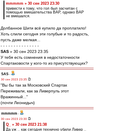
mmmmm » 30 сен 2023 23:30
привести к тому, что гол был засчитан с
помощью вмешательства ВАР, однако ВАР
не вмешался.
Долбанное Шити всё купило да проплатило!
Хоть слили сегодня эти голубые и то радость,
пусть даже мелкая...
- - - - - - - - - - - - - - -
SAS
» 30 сен 2023 23:35
У тебя есть сомнения в недостаточности
Спартаковости у кого-то из присутствующих?
SAS
-
30 сен 2023 23:35
"Вы бы так за Московский Спартак
Переживали, как за Ливерпуль этот
Вражинный..."
(почти Леонидыч)
mmmmm
-
30 сен 2023 23:30
Q_ » 30 сен 2023 21:38
Да уж .. как сегодня технично убили Ливер ..