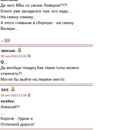
Да чего ВВы со своим Ливером?!?!
Клопп уже засиделся там, его надо....
На смену симаку...
А этого главным в сборную - на смену
Валере...
,-:))))
авоська
-
30 сен 2023 22:00
Q_
,
Да вообще пиздец.Как такие голы можно
отменять?!
Могли бы выйти на первое место.
SAS
-
30 сен 2023 21:59
suslov
,
Алексей!!!
...
Короче - Удачи и
Отличной дороги!