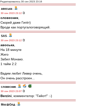
Редактировалось 30 сен 2023 23:16
авоська
-
30 сен 2023 23:12
словесник
,
Скорей даже Гигёт)
Вроде как португалоговорящий.
SAS
-
30 сен 2023 23:12
авоська
,
На 18 минуте
Жиго
Забил Монако.
1 тайм 2:2
Вадим любит Ливер очень,
Он очень расстроен...
словесник
-
30 сен 2023 23:07
Berzini
, комментатор: "Гийот!" :-)
МосфОлд
-