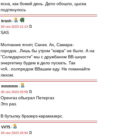
ясна, как божий день. Депо обошло, цыска
подтянулось
krash
-
30 сен 2023 21:13
SAS
Молчание ягнят, Санек. Ах, Самара-
городок...Лишь бы утром "ковра" не было. А на
"Солидарности" мы с дружбаном ВВ-шную
энергетику будем в дело пускать. Так
чтА...полпредом ВВашим еду. Не поминайте
лихом.
mmmmm
-
30 сен 2023 20:59
Оренгаз обыграл Петергаз
Это раз.
В бутылку бразерз-карамазерс.
VVT5
-
30 сен 2023 20:54