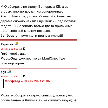
МЮ обсирать не стану. Во первых КБ, а во
вторых многие друзья им сопереживают.
А вот Шити с радостью обгажу, ибо большего
дерьма сложно найти! Ещё Челси - редкостная
гадость. У Арсенала только цвета приличные,
остальное всё мраком покрыто.
ЗЫ Эвертон тоже кал и причём тухлый!
Карелин
-
30 сен 2023 23:16
Гигёт могёт, да..
МосфОлд,
думаю, что за МанЮню. Там
Блэкмор играл.
agk
-
30 сен 2023 23:15
МосфОлд » 30 сен 2023 23:06
Можете обосрать старую синьору, потому что
после Баджо и Липпи я ей не симпатизирую))))