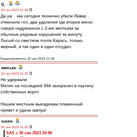
Q_
-
30 сен 2023 21:38
Да уж .. как сегодня технично убили Ливер ..
отменили гол, два удаления где второе мягко
говоря надуманное с 2-мя жёлтыми за
обычные рядовые нарушения за минуту.
Лысый со свистком почти Карась, только
жирный, а так один в один отсудил.
Редактировалось 30 сен 2023 21:39
авоська
-
30 сен 2023 21:35
Не удержали.
Матип на последней 96й захерачил в паутину
собственных ворот.
Нашим местным выездюкам пламенный
привет и удачи завтра!
suslov
-
30 сен 2023 21:26
SAS » 30 сен 2023 20:40