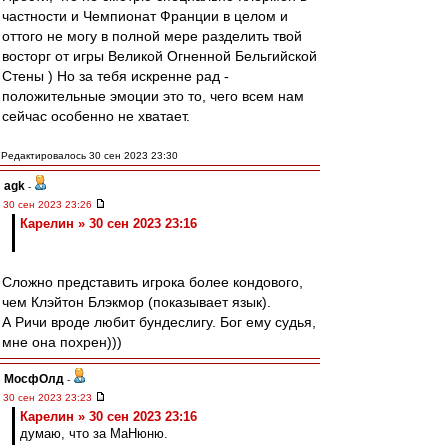
частности и Чемпионат Франции в целом и
оттого не могу в полной мере разделить твой
восторг от игры Великой Огненной Бельгийской
Стены ) Но за тебя искренне рад -
положительные эмоции это то, чего всем нам
сейчас особенно не хватает.
Редактировалось 30 сен 2023 23:30
agk
-
30 сен 2023 23:26
Карелин » 30 сен 2023 23:16
Сложно представить игрока более кондового,
чем Клэйтон Блэкмор (показывает язык).
А Ричи вроде любит бундеслигу. Бог ему судья,
мне она похрен)))
МосфОлд
-
30 сен 2023 23:23
Карелин » 30 сен 2023 23:16
думаю, что за МаНюню.