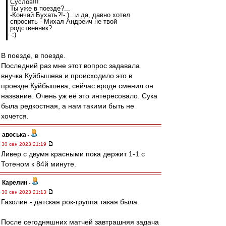
Суслов!!!
Ты уже в поезде?...
-Кончай Бухать?!-:)...и да, давно хотел
спросить - Михал Андреич не твой
родственник?
-:)
В поезде, в поезде.
Последний раз мне этот вопрос задавала
внучка Куйбышева и происходило это в
проезде Куйбышева, сейчас вроде сменил он
название. Очень уж её это интересовало. Сука
была редкостная, а нам такими быть не
хочется.
авоська
-
30 сен 2023 21:19
Ливер с двумя красными пока держит 1-1 с
Тотеном к 84й минуте.
Карелин
-
30 сен 2023 21:13
Газолин - датская рок-группа такая была.
После сегодняшних матчей завтрашняя задача