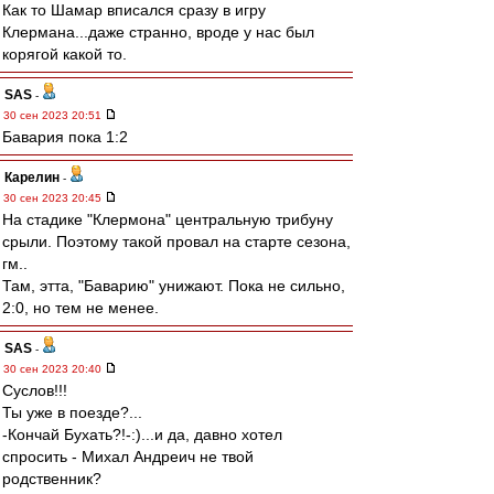
Как то Шамар вписался сразу в игру
Клермана...даже странно, вроде у нас был
корягой какой то.
SAS
-
30 сен 2023 20:51
Бавария пока 1:2
Карелин
-
30 сен 2023 20:45
На стадике "Клермона" центральную трибуну
срыли. Поэтому такой провал на старте сезона,
гм..
Там, этта, "Баварию" унижают. Пока не сильно,
2:0, но тем не менее.
SAS
-
30 сен 2023 20:40
Суслов!!!
Ты уже в поезде?...
-Кончай Бухать?!-:)...и да, давно хотел
спросить - Михал Андреич не твой
родственник?