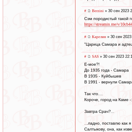
#
Berzini
» 30 сен 2023 
Сэм породистый такой 
https://streamin.me/v/10cb4
#
Карелин
» 30 сен 2023
"Царица Самара и адтец
#
SAS
» 30 сен 2023 22:
Е-мое?!
До 1935 года - Самара
В 1935 - Куйбышев
В 1991 - вернули Самар
Так что....
Короче, город на Каме -:
Завтра Срач?...
...ладно, поставлю как я 
Салтыкову, она, как изв