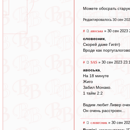
Можете обосрать старую
Редактировалось 30 сен 202
#
авоська
» 30 сен 2023 
словесник
,
Скорей даже Гигёт)
Вроде как португалогов
#
SAS
» 30 сен 2023 23:
авоська
,
На 18 минуте
Жиго
Забил Монако.
1 тайм 2:2
Вадим любит Ливер оче
Он очень расстроен...
#
словесник
» 30 сен 202