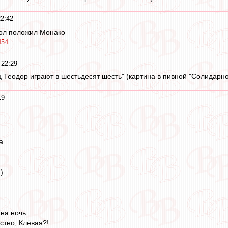
22:42
гол положил Монако
454
 22:29
 Теодор играют в шестьдесят шесть" (картина в пивной "Солидарно
19
а
)
на ночь...
естно, Клёвая?!