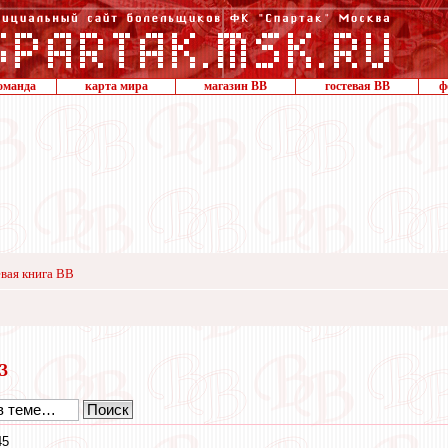
оманда
карта мира
магазин ВВ
гостевая ВВ
ф
вая книга ВВ
23
45