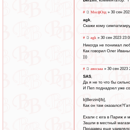
Berzini
, комментатор: "Ги
#
МосфОлд
» 30 сен 202
agk
,
Скажи кому симпатизируе
#
agk
» 30 сен 2023 23:0
Никогда не понимал люб
Как говорил Олег Иваны
)))
#
авоська
» 30 сен 2023 
SAS
,
Да я не то что бы сильн
И Пеп поднадоел уже с
b]Berzini[/b],
Как он там оказался?Га
Ехали с юга в Париж и 
Зашли в местный магази
Продавец еще удивлялс