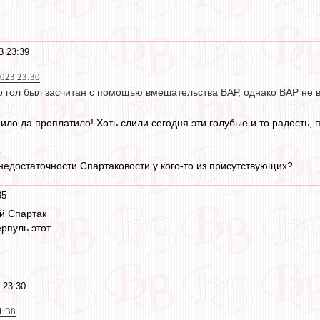
3 23:39
023 23:30
то гол был засчитан с помощью вмешательства ВАР, однако ВАР не
ло да проплатило! Хоть слили сегодня эти голубые и то радость, п
5
 недостаточности Спартаковости у кого-то из присутствующих?
35
ий Спартак
ерпуль этот
 23:30
1:38