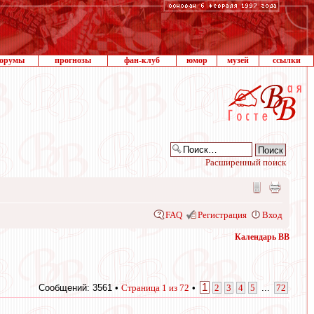
орумы
прогнозы
фан-клуб
юмор
музей
ссылки
Расширенный поиск
FAQ
Регистрация
Вход
Календарь ВВ
1
Сообщений: 3561 •
Страница
1
из
72
•
2
3
4
5
...
72