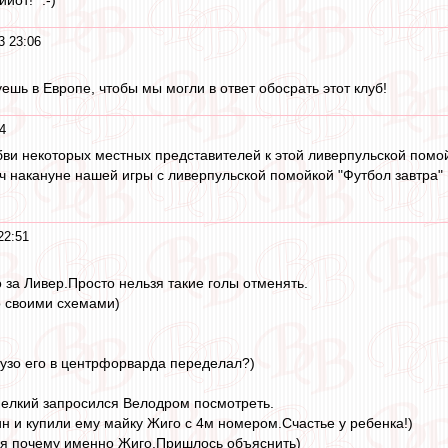
йот!" :-)
3 23:06
шь в Европе, чтобы мы могли в ответ обосрать этот клуб!
4
ви некоторых местных представителей к этой ливерпульской помой
ч накануне нашей игры с ливерпульской помойкой "Футбол завтра"
22:51
о за Ливер.Просто нельзя такие голы отменять.
о своими схемами)
тузо его в центрфорварда переделал?)
мелкий запросился Велодром посмотреть.
н и купили ему майку Жиго с 4м номером.Счастье у ребенка!)
я почему именно Жиго.Пришлось объяснить)