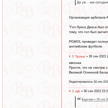
Да уж .. как сегодн
Организация арбитров 
"Гол Луиса Диаса был о
тому, что гол был засч
PGMOL проведет полную 
английском футболе.
#
Трувор
» 30 сен 2023 
авоська
Прости, что не смотрю 
Великой Огненной Бельг
Редактировалось 30 сен 202
#
agk
» 30 сен 2023 23:2
Карелин » 30 сен 2