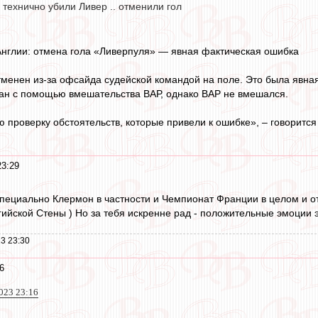
я технично убили Ливер .. отменили гол
Англии: отмена гола «Ливерпуля» — явная фактическая ошибка
тменен из-за офсайда судейской командой на поле. Это была явна
итан с помощью вмешательства ВАР, однако ВАР не вмешался.
проверку обстоятельств, которые привели к ошибке», – говорится
23:29
специально Клермон в частности и Чемпионат Франции в целом и отт
ийской Стены ) Но за тебя искренне рад - положительные эмоции эт
3 23:30
6
023 23:16