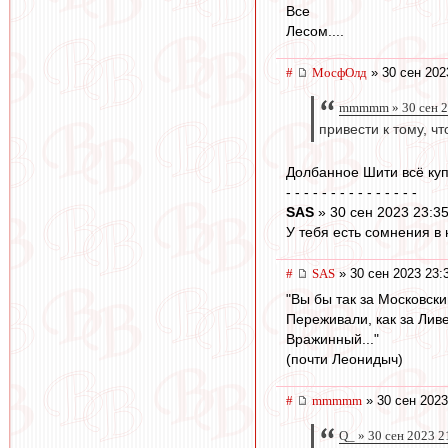
Все
Лесом....
#
МосфОлд
» 30 сен 202
mmmmm » 30 сен 2
привести к тому, ч
Долбанное Шити всё купи
- - - - - - - - - - - - - - -
SAS
» 30 сен 2023 23:3
У тебя есть сомнения в
#
SAS
» 30 сен 2023 23:
"Вы бы так за Московск
Переживали, как за Лив
Вражинный..."
(почти Леонидыч)
#
mmmmm
» 30 сен 2023
Q_ » 30 сен 2023 2