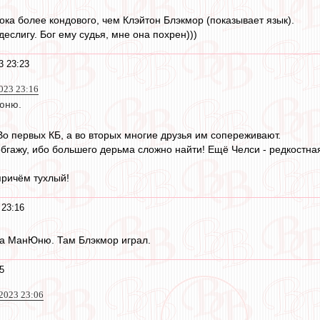
ока более кондового, чем Клэйтон Блэкмор (показывает язык).
еслигу. Бог ему судья, мне она похрен)))
3 23:23
023 23:16
юню.
Во первых КБ, а во вторых многие друзья им сопереживают.
обгажу, ибо большего дерьма сложно найти! Ещё Челси - редкостная
причём тухлый!
 23:16
за МанЮню. Там Блэкмор играл.
5
2023 23:06