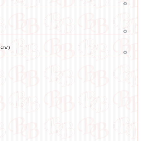
сть")