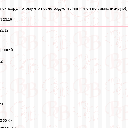
 синьору, потому что после Баджо и Липпи я ей не симпатизирую))
3 23:16
23:12
орящий.
12
нь,
3 23:07