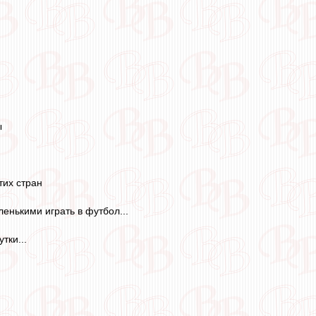
ы
тих стран
нькими играть в футбол...
тки...