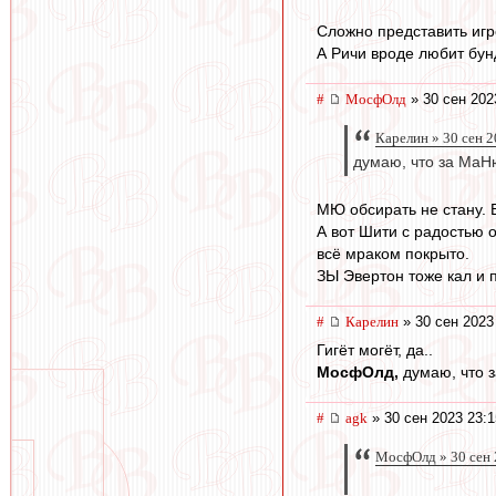
Сложно представить игр
А Ричи вроде любит бунд
#
МосфОлд
» 30 сен 202
Карелин » 30 сен 2
думаю, что за МаН
МЮ обсирать не стану. 
А вот Шити с радостью 
всё мраком покрыто.
ЗЫ Эвертон тоже кал и 
#
Карелин
» 30 сен 2023
Гигёт могёт, да..
МосфОлд,
думаю, что 
#
agk
» 30 сен 2023 23:1
МосфОлд » 30 сен 