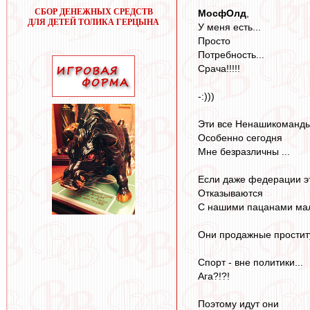
СБОР ДЕНЕЖНЫХ СРЕДСТВ
МосфОлд
,
ДЛЯ ДЕТЕЙ ТОЛИКА ГЕРЦЫНА
У меня есть...
Просто
Потребность...
Срача!!!!!
-:)))
Эти все Ненашикоманд
Особенно сегодня
Мне безразличны ...
Если даже федерации э
Отказываются
С нашими пацанами мале
Они продажные проститу
Спорт - вне политики...
Ага?!?!
Поэтому идут они