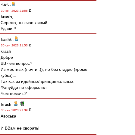
SAS
-
30 сен 2023 21:55
krash
,
Сережа, ты счастливый...
Удачи!!!
bashk
-
30 сен 2023 21:53
krash
Добре
ВВ чем вопрос?
Из местных (почти :)), но без стадио (кроме
кубка)...
Так как из идейных/принципиальных.
Фануйди не оформлял.
Чем помочь?
krash
-
30 сен 2023 21:39
Авоська
И ВВам не хворать!