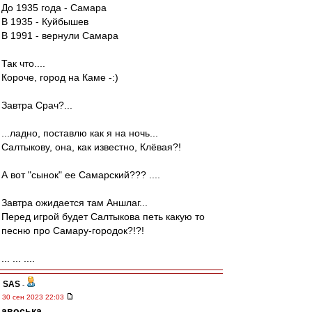
До 1935 года - Самара
В 1935 - Куйбышев
В 1991 - вернули Самара
Так что....
Короче, город на Каме -:)
Завтра Срач?...
...ладно, поставлю как я на ночь...
Салтыкову, она, как известно, Клёвая?!
А вот "сынок" ее Самарский??? ....
Завтра ожидается там Аншлаг...
Перед игрой будет Салтыкова петь какую то
песню про Самару-городок?!?!
... ... ....
SAS
-
30 сен 2023 22:03
авоська
,