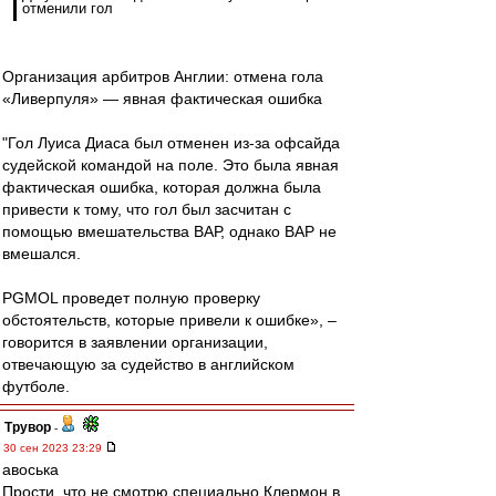
отменили гол
Организация арбитров Англии: отмена гола
«Ливерпуля» — явная фактическая ошибка
"Гол Луиса Диаса был отменен из-за офсайда
судейской командой на поле. Это была явная
фактическая ошибка, которая должна была
привести к тому, что гол был засчитан с
помощью вмешательства ВАР, однако ВАР не
вмешался.
PGMOL проведет полную проверку
обстоятельств, которые привели к ошибке», –
говорится в заявлении организации,
отвечающую за судейство в английском
футболе.
Трувор
-
30 сен 2023 23:29
авоська
Прости, что не смотрю специально Клермон в