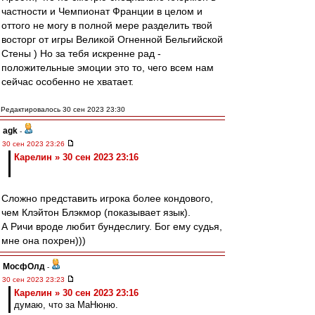
частности и Чемпионат Франции в целом и
оттого не могу в полной мере разделить твой
восторг от игры Великой Огненной Бельгийской
Стены ) Но за тебя искренне рад -
положительные эмоции это то, чего всем нам
сейчас особенно не хватает.
Редактировалось 30 сен 2023 23:30
agk
-
30 сен 2023 23:26
Карелин » 30 сен 2023 23:16
Сложно представить игрока более кондового,
чем Клэйтон Блэкмор (показывает язык).
А Ричи вроде любит бундеслигу. Бог ему судья,
мне она похрен)))
МосфОлд
-
30 сен 2023 23:23
Карелин » 30 сен 2023 23:16
думаю, что за МаНюню.