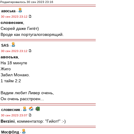
Редактировалось 30 сен 2023 23:16
авоська
-
30 сен 2023 23:12
словесник
,
Скорей даже Гигёт)
Вроде как португалоговорящий.
SAS
-
30 сен 2023 23:12
авоська
,
На 18 минуте
Жиго
Забил Монако.
1 тайм 2:2
Вадим любит Ливер очень,
Он очень расстроен...
словесник
-
30 сен 2023 23:07
Berzini
, комментатор: "Гийот!" :-)
МосфОлд
-