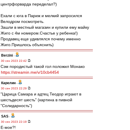
центрфорварда переделал?)
Ехали с юга в Париж и мелкий запросился
Велодром посмотреть.
Зашли в местный магазин и купили ему майку
Жиго с 4м номером.Счастье у ребенка!)
Продавец еще удивлялся почему именно
Жиго.Пришлось объяснить)
Berzini
-
30 сен 2023 22:42
Сэм породистый такой гол положил Монако
https://streamin.me/v/10cb4454
Карелин
-
30 сен 2023 22:29
"Царица Самара и адтец Теодор играют в
шестьдесят шесть" (картина в пивной
"Солидарность")
SAS
-
30 сен 2023 22:19
Е-мое?!