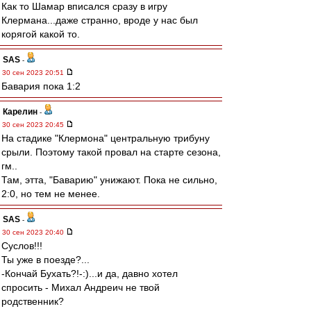
Как то Шамар вписался сразу в игру
Клермана...даже странно, вроде у нас был
корягой какой то.
SAS
-
30 сен 2023 20:51
Бавария пока 1:2
Карелин
-
30 сен 2023 20:45
На стадике "Клермона" центральную трибуну
срыли. Поэтому такой провал на старте сезона,
гм..
Там, этта, "Баварию" унижают. Пока не сильно,
2:0, но тем не менее.
SAS
-
30 сен 2023 20:40
Суслов!!!
Ты уже в поезде?...
-Кончай Бухать?!-:)...и да, давно хотел
спросить - Михал Андреич не твой
родственник?