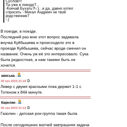
Суслов!!!
Ты уже в поезде?...
-Кончай Бухать?!-:)...и да, давно хотел
спросить - Михал Андреич не твой
родственник?
-:)
В поезде, в поезде.
Последний раз мне этот вопрос задавала
внучка Куйбышева и происходило это в
проезде Куйбышева, сейчас вроде сменил он
название. Очень уж её это интересовало. Сука
была редкостная, а нам такими быть не
хочется.
авоська
-
30 сен 2023 21:19
Ливер с двумя красными пока держит 1-1 с
Тотеном к 84й минуте.
Карелин
-
30 сен 2023 21:13
Газолин - датская рок-группа такая была.
После сегодняшних матчей завтрашняя задача