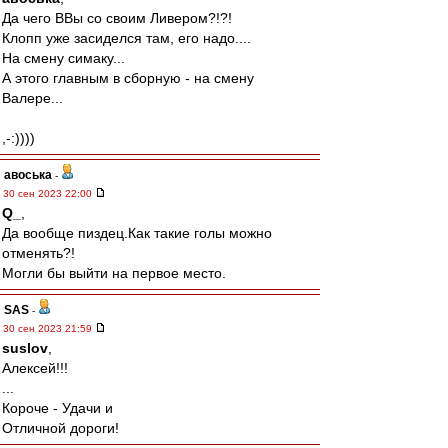
Да чего ВВы со своим Ливером?!?!
Клопп уже засиделся там, его надо....
На смену симаку...
А этого главным в сборную - на смену
Валере...
,-:))))
авоська
-
30 сен 2023 22:00
Q_
,
Да вообще пиздец.Как такие голы можно
отменять?!
Могли бы выйти на первое место.
SAS
-
30 сен 2023 21:59
suslov
,
Алексей!!!
...
Короче - Удачи и
Отличной дороги!