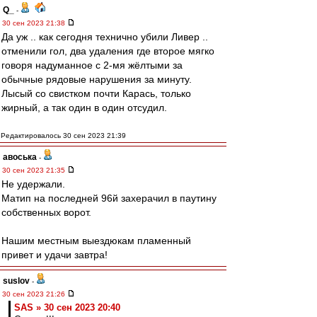
Q_
-
30 сен 2023 21:38
Да уж .. как сегодня технично убили Ливер ..
отменили гол, два удаления где второе мягко
говоря надуманное с 2-мя жёлтыми за
обычные рядовые нарушения за минуту.
Лысый со свистком почти Карась, только
жирный, а так один в один отсудил.
Редактировалось 30 сен 2023 21:39
авоська
-
30 сен 2023 21:35
Не удержали.
Матип на последней 96й захерачил в паутину
собственных ворот.
Нашим местным выездюкам пламенный
привет и удачи завтра!
suslov
-
30 сен 2023 21:26
SAS » 30 сен 2023 20:40