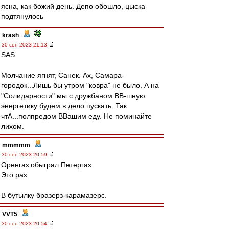
ясна, как божий день. Депо обошло, цыска
подтянулось
krash
-
30 сен 2023 21:13
SAS
Молчание ягнят, Санек. Ах, Самара-
городок...Лишь бы утром "ковра" не было. А на
"Солидарности" мы с дружбаном ВВ-шную
энергетику будем в дело пускать. Так
чтА...полпредом ВВашим еду. Не поминайте
лихом.
mmmmm
-
30 сен 2023 20:59
Оренгаз обыграл Петергаз
Это раз.
В бутылку бразерз-карамазерс.
VVT5
-
30 сен 2023 20:54