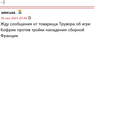
-:)
авоська
-
30 сен 2023 20:40
Жду сообщения от товарища Трувора об игре
Кофрие против тройки нападения сборной
Франции
Мбаппе-Дембеле-Коло Муани.
Итоговый счёт матча 0-0.
Кстати и Шамар-капитан провел полный матч
за Клермон.
Вот там ему легче будет раскрыться.
Клермон-Ферран такая конкретная деревня.Ну
то есть город конечно.Но деревня.И народ
деревенский.
Типичная провинциальная центральная
Франция.Без развлекухи и тусни.
В Москве конечно слишком много соблазнов
для такого весёлого парня.
SAS
-
30 сен 2023 20:36