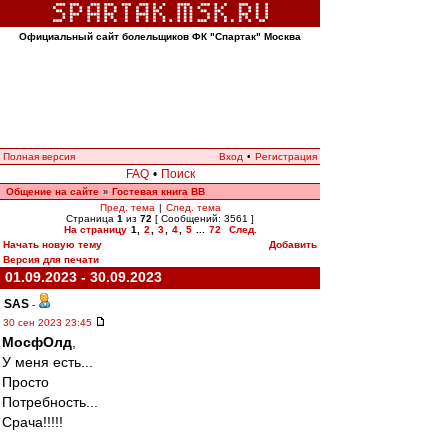
Официальный сайт болельщиков ФК "Спартак" Москва
Полная версия
Вход
•
Регистрация
FAQ
•
Поиск
Общение на сайте
Гостевая книга ВВ
»
Пред. тема
|
След. тема
Страница
1
из
72
[ Сообщений: 3561 ]
На страницу
1
,
2
,
3
,
4
,
5
...
72
След.
Начать новую тему
Добавить
Версия для печати
01.09.2023 - 30.09.2023
SAS
-
30 сен 2023 23:45
МосфОлд
,
У меня есть...
Просто
Потребность...
Срача!!!!!