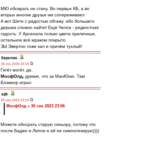
МЮ обсирать не стану. Во первых КБ, а во
вторых многие друзья им сопереживают.
А вот Шити с радостью обгажу, ибо большего
дерьма сложно найти! Ещё Челси - редкостная
гадость. У Арсенала только цвета приличные,
остальное всё мраком покрыто.
ЗЫ Эвертон тоже кал и причём тухлый!
Карелин
-
30 сен 2023 23:16
Гигёт могёт, да..
МосфОлд,
думаю, что за МанЮню. Там
Блэкмор играл.
agk
-
30 сен 2023 23:15
МосфОлд » 30 сен 2023 23:06
Можете обосрать старую синьору, потому что
после Баджо и Липпи я ей не симпатизирую))))