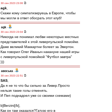
30 сен 2023 23:06
agk
,
Скажи кому симпатизируешь в Европе, чтобы
мы могли в ответ обосрать этот клуб!
agk
-
30 сен 2023 23:04
Никогда не понимал любви некоторых местных
представителей к этой ливерпульской помойке.
Даже великий Маккартни болеет за Эвертон.
Как говорил Олег Иваныч накануне нашей игры
с ливерпульской помойкой "Футбол завтра"
)))
авоська
-
30 сен 2023 22:51
SAS
,
Да я не то что бы сильно за Ливер.Просто
нельзя такие голы отменять.
И Пеп поднадоел уже со своими схемами)
b]Berzini[/b],
Как он там оказался?Гатузо его в