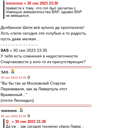
mmmmm » 30 сен 2023 23:30
привести к тому, что гол был засчитан с
помощью вмешательства ВАР, однако ВАР
не вмешался.
Долбанное Шити всё купило да проплатило!
Хоть слили сегодня эти голубые и то радость,
пусть даже мелкая...
- - - - - - - - - - - - - - -
SAS
» 30 сен 2023 23:35
У тебя есть сомнения в недостаточности
Спартаковости у кого-то из присутствующих?
SAS
-
30 сен 2023 23:35
"Вы бы так за Московский Спартак
Переживали, как за Ливерпуль этот
Вражинный..."
(почти Леонидыч)
mmmmm
-
30 сен 2023 23:30
Q_ » 30 сен 2023 21:38
Да уж .. как сегодня технично убили Ливер ..