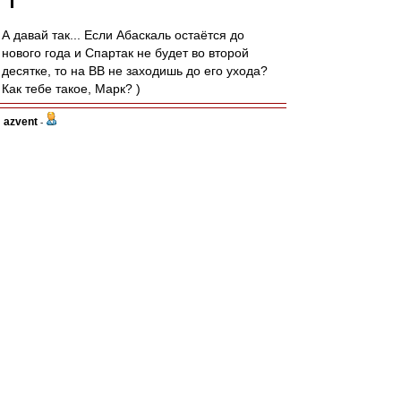
А давай так... Если Абаскаль остаётся до
нового года и Спартак не будет во второй
десятке, то на ВВ не заходишь до его ухода?
Как тебе такое, Марк? )
azvent
-
08 окт 2023 21:41
Мартинс, вроде, игрок сборной Люксембурга, а
играет, как будто из Лихтенштейна.
По тренеру, к сожалению, склоняюсь, что нет у
нас с ним чемпионских перспектив, а жаль,
обнадёжил.
jacha
-
08 окт 2023 21:38
Увар1969 » 08 окт 2023 21:29
# Увар1969 » 08 окт 2023 21:29
А чем хорош был сегодня Максименко? Когда
начинает игру от ворот,стоит стоит ,потом пас
ближнему,потом ему возвращают и он херачит
куда попало,чище всего в аут. Один гол чуть не