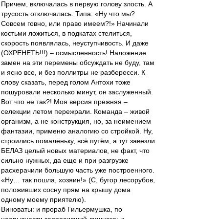
Причем, включалась в первую голову злость. А
трусость отключалась. Типа: «Ну что мы?
Совсем говно, или право имеем?!» Начинали
костьми ложиться, в подкатах стелиться,
скорость появлялась, неуступчивость. И даже
(ОХРЕНЕТЬ!!!) – осмысленность! Наложение
замен на эти перемены обсуждать не буду, там
и ясно все, и без поллитры не разбересси. К
слову сказать, перед голом Антохи тоже
пошуровали несколько минут, он заслуженный.
Вот что не так?! Моя версия прежняя –
селекции летом пережрали. Команда – живой
организм, а не конструкция, но, за неимением
фантазии, применю аналогию со стройкой. Ну,
строились помаленьку, всё путём, а тут завезли
БЕЛАЗ целый новых материалов, не факт, что
сильно нужных, да еще и при разгрузке
расхерачили большую часть уже построенного.
«Ну… так пошла, хозяин!» (С, бугор лесорубов,
положивших сосну прям на крышу дома
одному моему приятелю).
Виноваты: и прораб Гильермушка, по