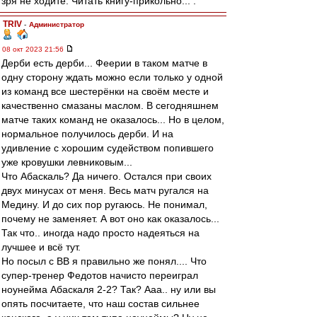
зря не ходите. Читать книгу-прикольно... .
TRIV
-
Администратор
08 окт 2023 21:56
Дерби есть дерби... Феерии в таком матче в
одну сторону ждать можно если только у одной
из команд все шестерёнки на своём месте и
качественно смазаны маслом. В сегодняшнем
матче таких команд не оказалось... Но в целом,
нормальное получилось дерби. И на
удивление с хорошим судейством попившего
уже кровушки левниковым...
Что Абаскаль? Да ничего. Остался при своих
двух минусах от меня. Весь матч ругался на
Медину. И до сих пор ругаюсь. Не понимал,
почему не заменяет. А вот оно как оказалось...
Так что.. иногда надо просто надеяться на
лучшее и всё тут.
Но посыл с ВВ я правильно же понял.... Что
супер-тренер Федотов начисто переиграл
ноунейма Абаскаля 2-2? Так? Ааа.. ну или вы
опять посчитаете, что наш состав сильнее