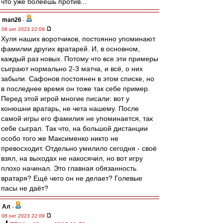
что уже болеешь против...
man26
-
08 окт 2023 22:09
Хуля наших воротчиков, постоянно упоминают
фамилии других вратарей. И, в основном,
каждый раз новых. Потому что все эти примеры
сыграют нормально 2-3 матча, и всё, о них
забыли. Сафонов постоянен в этом списке, но
в последнее время он тоже так себе пример.
Перед этой игрой многие писали: вот у
конюшни вратарь, не чета нашему. После
самой игры его фамилия не упоминается, так
себе сыграл. Так что, на большой дистанции
особо того же Максименко никто не
превосходит. Отдельно умилило сегодня - своё
взял, на выходах не накосячил, но вот игру
плохо начинал. Это главная обязанность
вратаря? Ещё чего он не делает? Голевые
пасы не даёт?
Ал
-
08 окт 2023 22:09