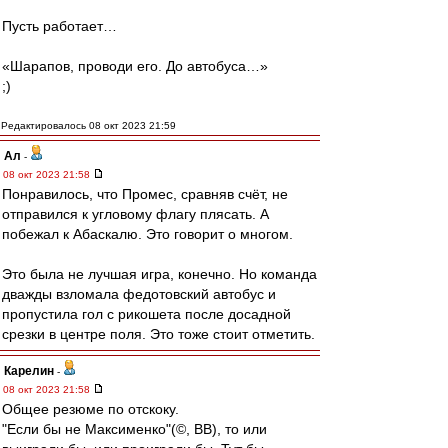
Пусть работает…
«Шарапов, проводи его. До автобуса…»
;)
Редактировалось 08 окт 2023 21:59
Ал
-
08 окт 2023 21:58
Понравилось, что Промес, сравняв счёт, не
отправился к угловому флагу плясать. А
побежал к Абаскалю. Это говорит о многом.
Это была не лучшая игра, конечно. Но команда
дважды взломала федотовский автобус и
пропустила гол с рикошета после досадной
срезки в центре поля. Это тоже стоит отметить.
Карелин
-
08 окт 2023 21:58
Общее резюме по отскоку.
"Если бы не Максименко"(©, ВВ), то или