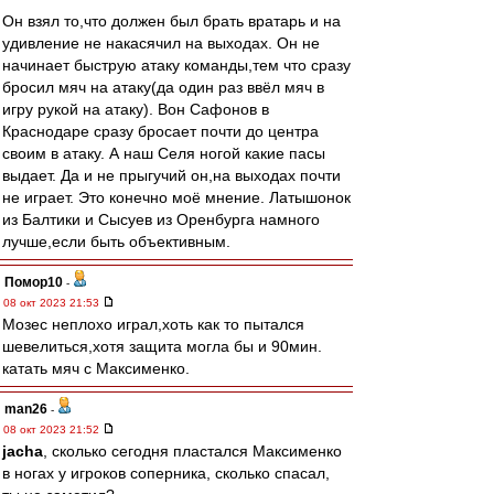
Он взял то,что должен был брать вратарь и на
удивление не накасячил на выходах. Он не
начинает быструю атаку команды,тем что сразу
бросил мяч на атаку(да один раз ввёл мяч в
игру рукой на атаку). Вон Сафонов в
Краснодаре сразу бросает почти до центра
своим в атаку. А наш Селя ногой какие пасы
выдает. Да и не прыгучий он,на выходах почти
не играет. Это конечно моё мнение. Латышонок
из Балтики и Сысуев из Оренбурга намного
лучше,если быть объективным.
Помор10
-
08 окт 2023 21:53
Мозес неплохо играл,хоть как то пытался
шевелиться,хотя защита могла бы и 90мин.
катать мяч с Максименко.
man26
-
08 окт 2023 21:52
jacha
, сколько сегодня пластался Максименко
в ногах у игроков соперника, сколько спасал,