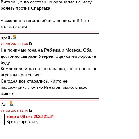
Виталий, я по состоянию организма не могу
болеть против Спартака.
А ежели я в тягость общественности ВВ, то
только скажи.
Край
-
08 окт 2023 21:46
Не понимаю гона на Рябчука и Мозеса. Оба
достойно сыграли.Уверен, оценки им хорошие
будут.
Командная игра не поставлена, но это же не к
игрокам претензия!
Сегодня все старались, никто не
пассажирил...Только Игнатов, имхо, слабо
вышел.
Ал
-
08 окт 2023 21:44
konp » 08 окт 2023 21:34
Вратце про книгу: