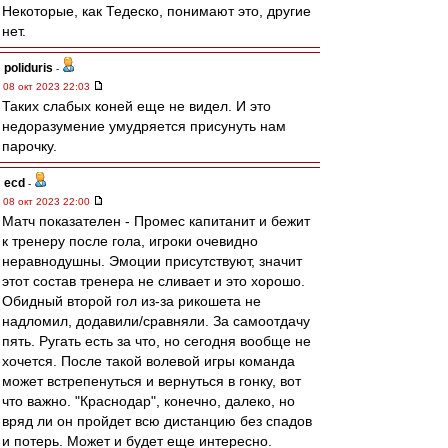
Некоторые, как Тедеско, понимают это, другие
нет.
poliduris
-
08 окт 2023 22:03
Таких слабых коней еще не видел. И это
недоразумение умудряется присунуть нам
парочку.
ecd
-
08 окт 2023 22:00
Матч показателен - Промес капитанит и бежит
к тренеру после гола, игроки очевидно
неравнодушны. Эмоции присутствуют, значит
этот состав тренера не сливает и это хорошо.
Обидный второй гол из-за рикошета не
надломил, додавили/сравняли. За самоотдачу
пять. Ругать есть за что, но сегодня вообще не
хочется. После такой волевой игры команда
может встрепенуться и вернуться в гонку, вот
что важно. "Краснодар", конечно, далеко, но
вряд ли он пройдет всю дистанцию без спадов
и потерь. Может и будет еще интересно.