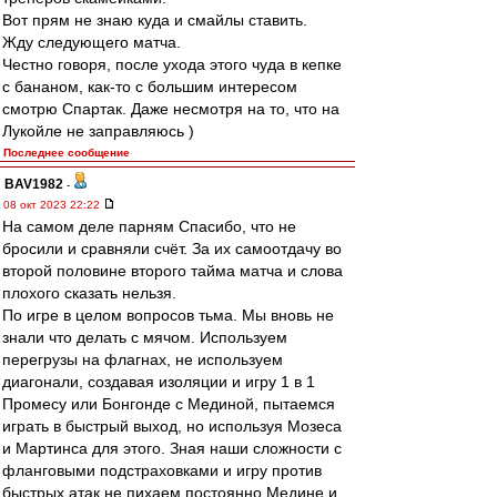
Вот прям не знаю куда и смайлы ставить.
Жду следующего матча.
Честно говоря, после ухода этого чуда в кепке
с бананом, как-то с большим интересом
смотрю Спартак. Даже несмотря на то, что на
Лукойле не заправляюсь )
Последнее сообщение
BAV1982
-
08 окт 2023 22:22
На самом деле парням Спасибо, что не
бросили и сравняли счёт. За их самоотдачу во
второй половине второго тайма матча и слова
плохого сказать нельзя.
По игре в целом вопросов тьма. Мы вновь не
знали что делать с мячом. Используем
перегрузы на флагнах, не используем
диагонали, создавая изоляции и игру 1 в 1
Промесу или Бонгонде с Мединой, пытаемся
играть в быстрый выход, но используя Мозеса
и Мартинса для этого. Зная наши сложности с
фланговыми подстраховками и игру против
быстрых атак не пихаем постоянно Медине и