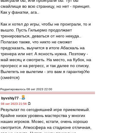
выиграли бы, или проиграли бы. Тут бы
смайлище во всю страницу, но нет - принцип.
Как у фанатки, ага..
Как и хотел до игры, чтобы не проиграли, то и
вышло. Пусть Гильермо продолжает
тренироваться, деваться от него некуда..
Полагаю также, что никто не сможет
предсказать, выучится в итоге Абаскаль на
тренера или нет. А ясность нужна. Поэтому -
май месяц и смотреть. На место, на Кубок, на
прогресс и на регресс, и так далее по списку.
Вылететь не вылетим - это вам я гарантирУю
(смеётся)
Редактировалось 08 окт 2023 22:00
byvshiy77
-
08 окт 2023 21:56
Результат по сегодняшней игре приемлемый.
Крайне низок уровень мастерства у многих
наших игроков. Мозес, кстати, очень хорошо
смотрится. Атмосфера на стадионе отличная,