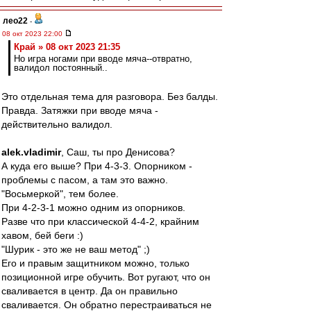
лео22
-
08 окт 2023 22:00
Край » 08 окт 2023 21:35
Но игра ногами при вводе мяча--отвратно,
валидол постоянный..
Это отдельная тема для разговора. Без балды.
Правда. Затяжки при вводе мяча -
действительно валидол.
alek.vladimir
, Саш, ты про Денисова?
А куда его выше? При 4-3-3. Опорником -
проблемы с пасом, а там это важно.
"Восьмеркой", тем более.
При 4-2-3-1 можно одним из опорников.
Разве что при классической 4-4-2, крайним
хавом, бей беги :)
"Шурик - это же не ваш метод" ;)
Его и правым защитником можно, только
позиционной игре обучить. Вот ругают, что он
сваливается в центр. Да он правильно
сваливается. Он обратно перестраиваться не