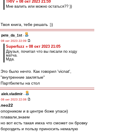
TRIV » 08 окт 2023 21:59
Мне валить или можно остаться?? ))
Твоя книга, тебе решать :))
pete_da_1st
-
08 окт 2023 22:09
Superfuzz » 08 окт 2023 21:05
Друзья, почитал что вы писали по ходу
матча.
Мда.
Это было нечто. Как говорил 'vicnat',
"внутренние заклятые"
Партбилеты на стол
alek.vladimir
-
08 окт 2023 22:08
лео22
опорником и в центре боже упаси)
плавали,знаем
но вот есть такая имха что сможет он бровку
бороздить и пользу приносить немалую