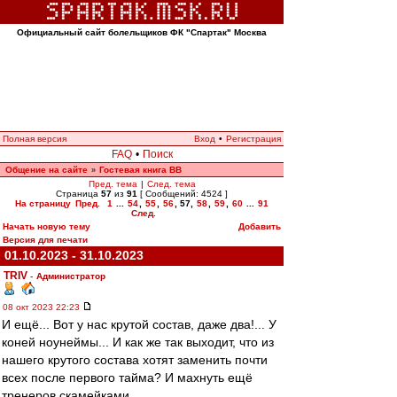
Официальный сайт болельщиков ФК "Спартак" Москва
Полная версия
Вход
•
Регистрация
FAQ
•
Поиск
Общение на сайте
Гостевая книга ВВ
»
Пред. тема
|
След. тема
Страница
57
из
91
[ Сообщений: 4524 ]
На страницу
Пред.
1
...
54
,
55
,
56
,
57
,
58
,
59
,
60
...
91
След.
Начать новую тему
Добавить
Версия для печати
01.10.2023 - 31.10.2023
TRIV
-
Администратор
08 окт 2023 22:23
И ещё... Вот у нас крутой состав, даже два!... У
коней ноунеймы... И как же так выходит, что из
нашего крутого состава хотят заменить почти
всех после первого тайма? И махнуть ещё
тренеров скамейками.