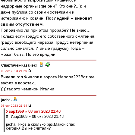
неопытности запросивший лишнего; и
надзорные органы (где они? Кто они?...); и
даже публика со своими хотелками и
истериками; и хозяин.
Последний – виноват
своим отсутствием.
Поправимо ли при этом прорабе? Не знаю…
Только если градус его собственного смятения,
градус всеобщего нервоза, градус нетерпения
сильно снизятся. И иные градусы) Тогда –
может быть. Но это вряд ли.
Спартачек-Казачек!
-
08 окт 2023 21:55
Видели гол Фиалок в ворота Наполи???Вот где
вафля в воротах..
))))так это чемпион Италии
jacha
-
08 окт 2023 21:54
Увар1969 » 08 окт 2023 21:43
# Увар1969 » 08 окт 2023 21:43
jacha, Яков,а сколько раз,Макси спас
сегодня,Вы не считали?