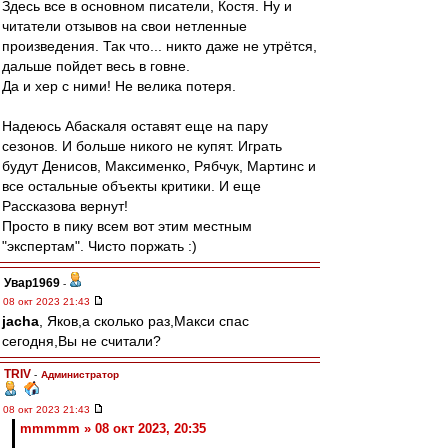
Здесь все в основном писатели, Костя. Ну и
читатели отзывов на свои нетленные
произведения. Так что... никто даже не утрётся,
дальше пойдет весь в говне.
Да и хер с ними! Не велика потеря.
Надеюсь Абаскаля оставят еще на пару
сезонов. И больше никого не купят. Играть
будут Денисов, Максименко, Рябчук, Мартинс и
все остальные объекты критики. И еще
Рассказова вернут!
Просто в пику всем вот этим местным
"экспертам". Чисто поржать :)
Увар1969
-
08 окт 2023 21:43
jacha
, Яков,а сколько раз,Макси спас
сегодня,Вы не считали?
TRIV
-
Администратор
08 окт 2023 21:43
mmmmm » 08 окт 2023, 20:35