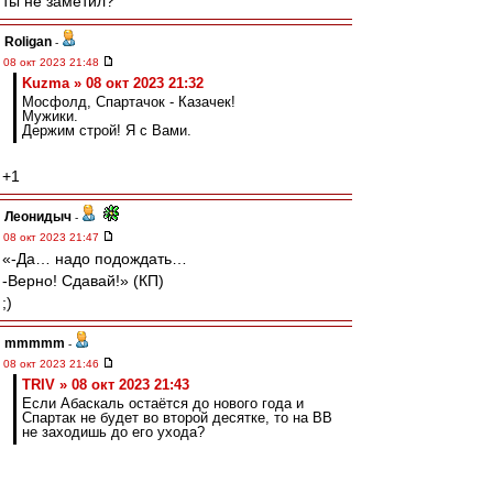
ты не заметил?
Roligan
-
08 окт 2023 21:48
Kuzma » 08 окт 2023 21:32
Мосфолд, Спартачок - Казачек!
Мужики.
Держим строй! Я с Вами.
+1
Леонидыч
-
08 окт 2023 21:47
«-Да… надо подождать…
-Верно! Сдавай!» (КП)
;)
mmmmm
-
08 окт 2023 21:46
TRIV » 08 окт 2023 21:43
Если Абаскаль остаётся до нового года и
Спартак не будет во второй десятке, то на ВВ
не заходишь до его ухода?