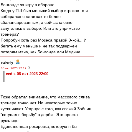
Бонгонде за игру в обороне.
Когда у ТШ был меньший выбор игроков то и
собирался состав как-то более
сбалансированным, а сейчас словно
запутались в выборе. Или это упрямство
тренера?
Попробуй хоть раз Мозеса правой 9-кой... И
бегать ему меньше и не так подвержен
потерям мяча, как Бонгонда или Медина...
naivniy
-
08 окт 2023 22:19
ecd » 08 окт 2023 22:00
Тоже обратил внимание, что массового слива
тренера точно нет. Но некоторые точно
хуевничают. Угарнул с того, как свежий Зобнин
"вступал в борьбу" в дерби.. Это просто
рукалицо.
Единственная рокировка, которую я бы