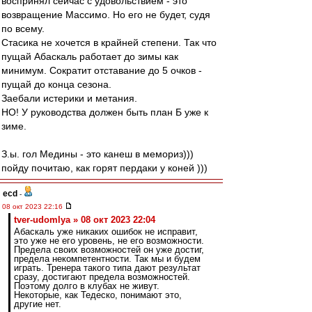
воспринял сейчас с удовольствием - это
возвращение Массимо. Но его не будет, судя
по всему.
Стасика не хочется в крайней степени. Так что
пущай Абаскаль работает до зимы как
минимум. Сократит отставание до 5 очков -
пущай до конца сезона.
Заебали истерики и метания.
НО! У руководства должен быть план Б уже к
зиме.
З.ы. гол Медины - это канеш в мемориз)))
пойду почитаю, как горят пердаки у коней )))
ecd
-
08 окт 2023 22:16
tver-udomlya » 08 окт 2023 22:04
Абаскаль уже никаких ошибок не исправит,
это уже не его уровень, не его возможности.
Предела своих возможностей он уже достиг,
предела некомпетентности. Так мы и будем
играть. Тренера такого типа дают результат
сразу, достигают предела возможностей.
Поэтому долго в клубах не живут.
Некоторые, как Тедеско, понимают это,
другие нет.