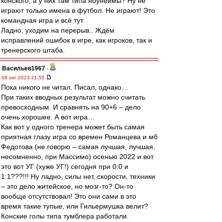
конского, а у них там типа ноунеймы? Ну не
играют только имена в футбол. Не играют! Это
командная игра и всё тут.
Ладно, уходим на перерыв.. Ждём
исправлений ошибок в игре, как игроков, так и
тренерского штаба.
Васильев1967
-
08 окт 2023 21:55
Пока никого не читал. Писал, однако…
При таких вводных результат можно считать
превосходным. И сравнять на 90+6 – дело
очень хорошее. А вот игра…
Как вот у одного тренера может быть самая
приятная глазу игра со времен Романцева и мб
Федотова (не говорю – самая лучшая, лучшая,
несомненно, при Массимо) осенью 2022 и вот
это вот УГ (хуже УГ!) сегодня при 0:0 и
1:1???!!! Ну ладно, силы нет, скорости, техники
– это дело житейское, но мозг-то? Он-то
вообще отсутствовал! Это они сами в это
время такие тупые, или Гильермушка велит?
Конские голы типа тумблера работали.