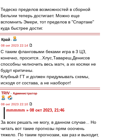
Тедеско пределов возможностей в сборной
Бельгии теперь достигает. Можно еще
вспомнить Эмери, тот пределов в "Спартаке"
куда быстрее достиг.
Край
-
08 окт 2023 22:14
С таким фланговыми беками игра в 3 ЦЗ,
конечно, просится...Хлус,Тавареш,Денисов
способны челночить весь матч, а их косяки не
будут критичны.
Клубный ГТ и должен придумывать схемы,
исходя от состава, а не наоборот!
TRIV
-
Администратор
08 окт 2023 22:10
mmmmm » 08 окт 2023, 21:46
За всех решать не могу, в данном случае... Но
читать вот такие прогнозы прям ооочень
тяжело. По таким прогнозам, как раз и выходит,