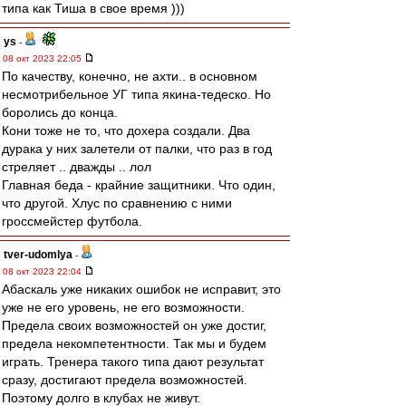
типа как Тиша в свое время )))
ys
-
08 окт 2023 22:05
По качеству, конечно, не ахти.. в основном
несмотрибельное УГ типа якина-тедеско. Но
боролись до конца.
Кони тоже не то, что дохера создали. Два
дурака у них залетели от палки, что раз в год
стреляет .. дважды .. лол
Главная беда - крайние защитники. Что один,
что другой. Хлус по сравнению с ними
гроссмейстер футбола.
tver-udomlya
-
08 окт 2023 22:04
Абаскаль уже никаких ошибок не исправит, это
уже не его уровень, не его возможности.
Предела своих возможностей он уже достиг,
предела некомпетентности. Так мы и будем
играть. Тренера такого типа дают результат
сразу, достигают предела возможностей.
Поэтому долго в клубах не живут.