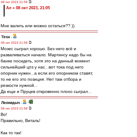
08 окт 2023 21:59
Ал » 08 окт 2023, 21:05
Мне валить или можно остаться?? ))
Tirox
-
08 окт 2023 21:58
Мозес сыграл хорошо. Без него всё и
разваливаться начало. Мартинсу надо бы на
банке посидеть, хотя это на данный момент
сильнейший цпз у нас...вот тока под него
опорник нужен...а если его опорником ставят,
то не его это позиция. Нет там отбора и
резкости нужной...
Да еще и Пруцев откровенно плохо сыграл...
Леонидыч
-
08 окт 2023 21:58
Во!
Правильно, Виталь!
Как то так!