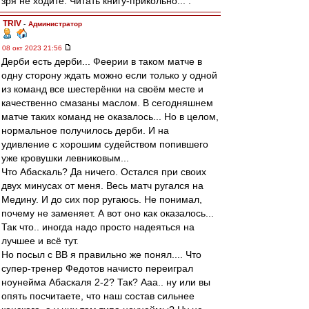
зря не ходите. Читать книгу-прикольно... .
TRIV
-
Администратор
08 окт 2023 21:56
Дерби есть дерби... Феерии в таком матче в
одну сторону ждать можно если только у одной
из команд все шестерёнки на своём месте и
качественно смазаны маслом. В сегодняшнем
матче таких команд не оказалось... Но в целом,
нормальное получилось дерби. И на
удивление с хорошим судейством попившего
уже кровушки левниковым...
Что Абаскаль? Да ничего. Остался при своих
двух минусах от меня. Весь матч ругался на
Медину. И до сих пор ругаюсь. Не понимал,
почему не заменяет. А вот оно как оказалось...
Так что.. иногда надо просто надеяться на
лучшее и всё тут.
Но посыл с ВВ я правильно же понял.... Что
супер-тренер Федотов начисто переиграл
ноунейма Абаскаля 2-2? Так? Ааа.. ну или вы
опять посчитаете, что наш состав сильнее