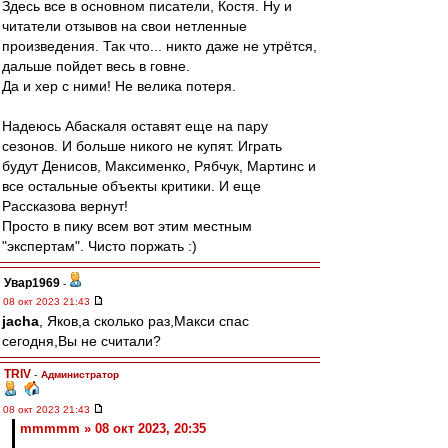
Здесь все в основном писатели, Костя. Ну и
читатели отзывов на свои нетленные
произведения. Так что... никто даже не утрётся,
дальше пойдет весь в говне.
Да и хер с ними! Не велика потеря.
Надеюсь Абаскаля оставят еще на пару
сезонов. И больше никого не купят. Играть
будут Денисов, Максименко, Рябчук, Мартинс и
все остальные объекты критики. И еще
Рассказова вернут!
Просто в пику всем вот этим местным
"экспертам". Чисто поржать :)
Увар1969
-
08 окт 2023 21:43
jacha
, Яков,а сколько раз,Макси спас
сегодня,Вы не считали?
TRIV
-
Администратор
08 окт 2023 21:43
mmmmm » 08 окт 2023, 20:35