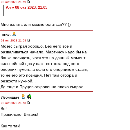
08 окт 2023 21:59
Ал » 08 окт 2023, 21:05
Мне валить или можно остаться?? ))
Tirox
-
08 окт 2023 21:58
Мозес сыграл хорошо. Без него всё и
разваливаться начало. Мартинсу надо бы на
банке посидеть, хотя это на данный момент
сильнейший цпз у нас...вот тока под него
опорник нужен...а если его опорником ставят,
то не его это позиция. Нет там отбора и
резкости нужной...
Да еще и Пруцев откровенно плохо сыграл...
Леонидыч
-
08 окт 2023 21:58
Во!
Правильно, Виталь!
Как то так!