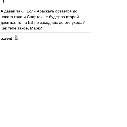
А давай так... Если Абаскаль остаётся до
нового года и Спартак не будет во второй
десятке, то на ВВ не заходишь до его ухода?
Как тебе такое, Марк? )
azvent
-
08 окт 2023 21:41
Мартинс, вроде, игрок сборной Люксембурга, а
играет, как будто из Лихтенштейна.
По тренеру, к сожалению, склоняюсь, что нет у
нас с ним чемпионских перспектив, а жаль,
обнадёжил.
jacha
-
08 окт 2023 21:38
Увар1969 » 08 окт 2023 21:29
# Увар1969 » 08 окт 2023 21:29
А чем хорош был сегодня Максименко? Когда
начинает игру от ворот,стоит стоит ,потом пас
ближнему,потом ему возвращают и он херачит
куда попало,чище всего в аут. Один гол чуть не