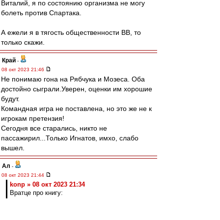
Виталий, я по состоянию организма не могу
болеть против Спартака.
А ежели я в тягость общественности ВВ, то
только скажи.
Край
-
08 окт 2023 21:46
Не понимаю гона на Рябчука и Мозеса. Оба
достойно сыграли.Уверен, оценки им хорошие
будут.
Командная игра не поставлена, но это же не к
игрокам претензия!
Сегодня все старались, никто не
пассажирил...Только Игнатов, имхо, слабо
вышел.
Ал
-
08 окт 2023 21:44
konp » 08 окт 2023 21:34
Вратце про книгу: