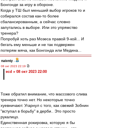
Бонгонде за игру в обороне.
Когда у ТШ был меньший выбор игроков то и
собирался состав как-то более
сбалансированным, а сейчас словно
запутались в выборе. Или это упрямство
тренера?
Попробуй хоть раз Мозеса правой 9-кой... И
бегать ему меньше и не так подвержен
потерям мяча, как Бонгонда или Медина...
naivniy
-
08 окт 2023 22:19
ecd » 08 окт 2023 22:00
Тоже обратил внимание, что массового слива
тренера точно нет. Но некоторые точно
хуевничают. Угарнул с того, как свежий Зобнин
"вступал в борьбу" в дерби.. Это просто
рукалицо.
Единственная рокировка, которую я бы