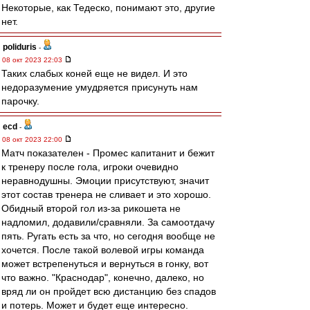
Некоторые, как Тедеско, понимают это, другие
нет.
poliduris
-
08 окт 2023 22:03
Таких слабых коней еще не видел. И это
недоразумение умудряется присунуть нам
парочку.
ecd
-
08 окт 2023 22:00
Матч показателен - Промес капитанит и бежит
к тренеру после гола, игроки очевидно
неравнодушны. Эмоции присутствуют, значит
этот состав тренера не сливает и это хорошо.
Обидный второй гол из-за рикошета не
надломил, додавили/сравняли. За самоотдачу
пять. Ругать есть за что, но сегодня вообще не
хочется. После такой волевой игры команда
может встрепенуться и вернуться в гонку, вот
что важно. "Краснодар", конечно, далеко, но
вряд ли он пройдет всю дистанцию без спадов
и потерь. Может и будет еще интересно.