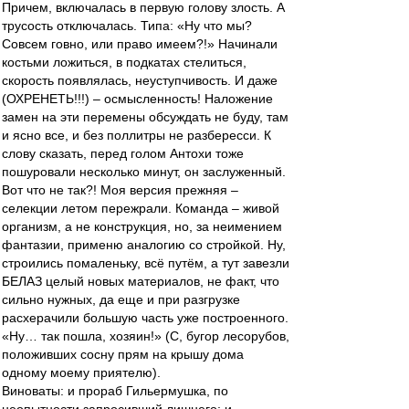
Причем, включалась в первую голову злость. А
трусость отключалась. Типа: «Ну что мы?
Совсем говно, или право имеем?!» Начинали
костьми ложиться, в подкатах стелиться,
скорость появлялась, неуступчивость. И даже
(ОХРЕНЕТЬ!!!) – осмысленность! Наложение
замен на эти перемены обсуждать не буду, там
и ясно все, и без поллитры не разбересси. К
слову сказать, перед голом Антохи тоже
пошуровали несколько минут, он заслуженный.
Вот что не так?! Моя версия прежняя –
селекции летом пережрали. Команда – живой
организм, а не конструкция, но, за неимением
фантазии, применю аналогию со стройкой. Ну,
строились помаленьку, всё путём, а тут завезли
БЕЛАЗ целый новых материалов, не факт, что
сильно нужных, да еще и при разгрузке
расхерачили большую часть уже построенного.
«Ну… так пошла, хозяин!» (С, бугор лесорубов,
положивших сосну прям на крышу дома
одному моему приятелю).
Виноваты: и прораб Гильермушка, по