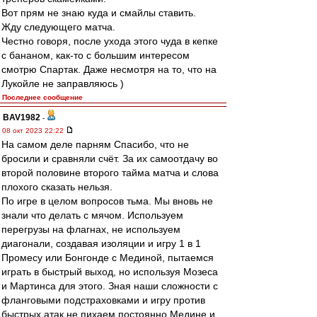
Вот прям не знаю куда и смайлы ставить.
Жду следующего матча.
Честно говоря, после ухода этого чуда в кепке
с бананом, как-то с большим интересом
смотрю Спартак. Даже несмотря на то, что на
Лукойле не заправляюсь )
Последнее сообщение
BAV1982
-
08 окт 2023 22:22
На самом деле парням Спасибо, что не
бросили и сравняли счёт. За их самоотдачу во
второй половине второго тайма матча и слова
плохого сказать нельзя.
По игре в целом вопросов тьма. Мы вновь не
знали что делать с мячом. Используем
перегрузы на флагнах, не используем
диагонали, создавая изоляции и игру 1 в 1
Промесу или Бонгонде с Мединой, пытаемся
играть в быстрый выход, но используя Мозеса
и Мартинса для этого. Зная наши сложности с
фланговыми подстраховками и игру против
быстрых атак не пихаем постоянно Медине и