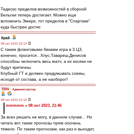
Тедеско пределов возможностей в сборной
Бельгии теперь достигает. Можно еще
вспомнить Эмери, тот пределов в "Спартаке"
куда быстрее достиг.
Край
-
08 окт 2023 22:14
С таким фланговыми беками игра в 3 ЦЗ,
конечно, просится...Хлус,Тавареш,Денисов
способны челночить весь матч, а их косяки не
будут критичны.
Клубный ГТ и должен придумывать схемы,
исходя от состава, а не наоборот!
TRIV
-
Администратор
08 окт 2023 22:10
mmmmm » 08 окт 2023, 21:46
За всех решать не могу, в данном случае... Но
читать вот такие прогнозы прям ооочень
тяжело. По таким прогнозам, как раз и выходит,