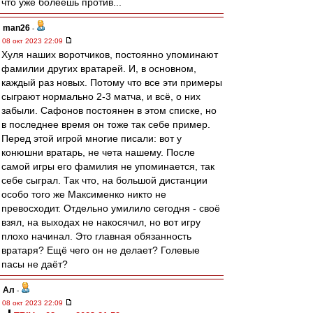
что уже болеешь против...
man26
-
08 окт 2023 22:09
Хуля наших воротчиков, постоянно упоминают
фамилии других вратарей. И, в основном,
каждый раз новых. Потому что все эти примеры
сыграют нормально 2-3 матча, и всё, о них
забыли. Сафонов постоянен в этом списке, но
в последнее время он тоже так себе пример.
Перед этой игрой многие писали: вот у
конюшни вратарь, не чета нашему. После
самой игры его фамилия не упоминается, так
себе сыграл. Так что, на большой дистанции
особо того же Максименко никто не
превосходит. Отдельно умилило сегодня - своё
взял, на выходах не накосячил, но вот игру
плохо начинал. Это главная обязанность
вратаря? Ещё чего он не делает? Голевые
пасы не даёт?
Ал
-
08 окт 2023 22:09