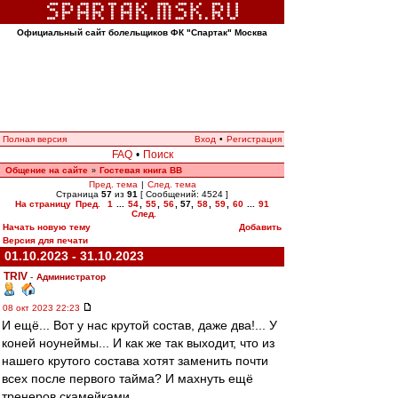
Официальный сайт болельщиков ФК "Спартак" Москва
Полная версия
Вход
•
Регистрация
FAQ
•
Поиск
Общение на сайте
Гостевая книга ВВ
»
Пред. тема
|
След. тема
Страница
57
из
91
[ Сообщений: 4524 ]
На страницу
Пред.
1
...
54
,
55
,
56
,
57
,
58
,
59
,
60
...
91
След.
Начать новую тему
Добавить
Версия для печати
01.10.2023 - 31.10.2023
TRIV
-
Администратор
08 окт 2023 22:23
И ещё... Вот у нас крутой состав, даже два!... У
коней ноунеймы... И как же так выходит, что из
нашего крутого состава хотят заменить почти
всех после первого тайма? И махнуть ещё
тренеров скамейками.