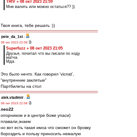
TRIV » 08 окт 2023 21:59
Мне валить или можно остаться?? ))
Твоя книга, тебе решать :))
pete_da_1st
-
08 окт 2023 22:09
Superfuzz » 08 окт 2023 21:05
Друзья, почитал что вы писали по ходу
матча.
Мда.
Это было нечто. Как говорил 'vicnat',
"внутренние заклятые"
Партбилеты на стол
alek.vladimir
-
08 окт 2023 22:08
лео22
опорником и в центре боже упаси)
плавали,знаем
но вот есть такая имха что сможет он бровку
бороздить и пользу приносить немалую