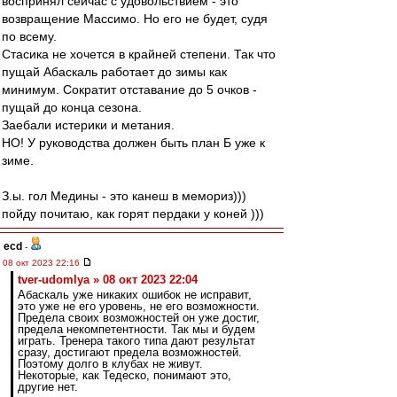
воспринял сейчас с удовольствием - это
возвращение Массимо. Но его не будет, судя
по всему.
Стасика не хочется в крайней степени. Так что
пущай Абаскаль работает до зимы как
минимум. Сократит отставание до 5 очков -
пущай до конца сезона.
Заебали истерики и метания.
НО! У руководства должен быть план Б уже к
зиме.
З.ы. гол Медины - это канеш в мемориз)))
пойду почитаю, как горят пердаки у коней )))
ecd
-
08 окт 2023 22:16
tver-udomlya » 08 окт 2023 22:04
Абаскаль уже никаких ошибок не исправит,
это уже не его уровень, не его возможности.
Предела своих возможностей он уже достиг,
предела некомпетентности. Так мы и будем
играть. Тренера такого типа дают результат
сразу, достигают предела возможностей.
Поэтому долго в клубах не живут.
Некоторые, как Тедеско, понимают это,
другие нет.