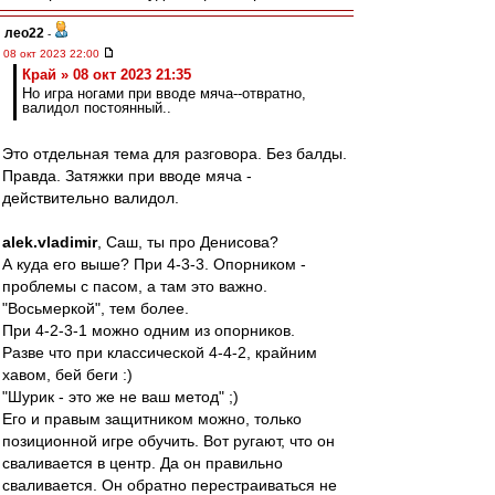
лео22
-
08 окт 2023 22:00
Край » 08 окт 2023 21:35
Но игра ногами при вводе мяча--отвратно,
валидол постоянный..
Это отдельная тема для разговора. Без балды.
Правда. Затяжки при вводе мяча -
действительно валидол.
alek.vladimir
, Саш, ты про Денисова?
А куда его выше? При 4-3-3. Опорником -
проблемы с пасом, а там это важно.
"Восьмеркой", тем более.
При 4-2-3-1 можно одним из опорников.
Разве что при классической 4-4-2, крайним
хавом, бей беги :)
"Шурик - это же не ваш метод" ;)
Его и правым защитником можно, только
позиционной игре обучить. Вот ругают, что он
сваливается в центр. Да он правильно
сваливается. Он обратно перестраиваться не