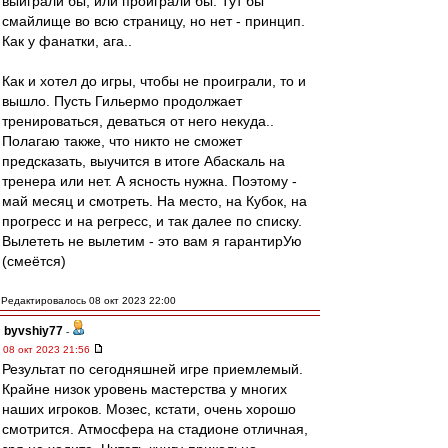
выиграли бы, или проиграли бы. Тут бы
смайлище во всю страницу, но нет - принцип.
Как у фанатки, ага..
Как и хотел до игры, чтобы не проиграли, то и
вышло. Пусть Гильермо продолжает
тренироваться, деваться от него некуда..
Полагаю также, что никто не сможет
предсказать, выучится в итоге Абаскаль на
тренера или нет. А ясность нужна. Поэтому -
май месяц и смотреть. На место, на Кубок, на
прогресс и на регресс, и так далее по списку.
Вылететь не вылетим - это вам я гарантирУю
(смеётся)
Редактировалось 08 окт 2023 22:00
byvshiy77
-
08 окт 2023 21:56
Результат по сегодняшней игре приемлемый.
Крайне низок уровень мастерства у многих
наших игроков. Мозес, кстати, очень хорошо
смотрится. Атмосфера на стадионе отличная,