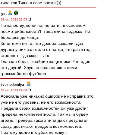
типа как Тиша в свое время )))
ys
-
08 окт 2023 22:05
По качеству, конечно, не ахти.. в основном
несмотрибельное УГ типа якина-тедеско. Но
боролись до конца.
Кони тоже не то, что дохера создали. Два
дурака у них залетели от палки, что раз в год
стреляет .. дважды .. лол
Главная беда - крайние защитники. Что один,
что другой. Хлус по сравнению с ними
гроссмейстер футбола.
tver-udomlya
-
08 окт 2023 22:04
Абаскаль уже никаких ошибок не исправит, это
уже не его уровень, не его возможности.
Предела своих возможностей он уже достиг,
предела некомпетентности. Так мы и будем
играть. Тренера такого типа дают результат
сразу, достигают предела возможностей.
Поэтому долго в клубах не живут.