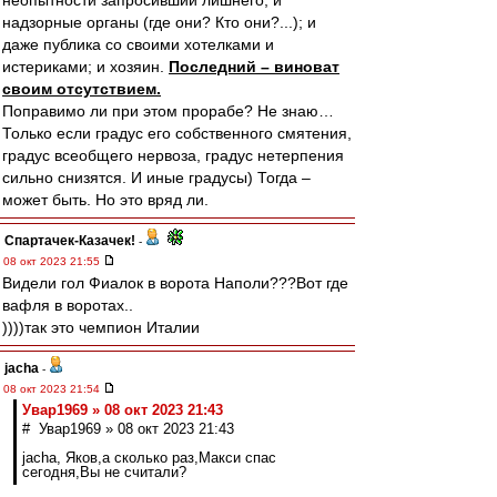
неопытности запросивший лишнего; и
надзорные органы (где они? Кто они?...); и
даже публика со своими хотелками и
истериками; и хозяин.
Последний – виноват
своим отсутствием.
Поправимо ли при этом прорабе? Не знаю…
Только если градус его собственного смятения,
градус всеобщего нервоза, градус нетерпения
сильно снизятся. И иные градусы) Тогда –
может быть. Но это вряд ли.
Спартачек-Казачек!
-
08 окт 2023 21:55
Видели гол Фиалок в ворота Наполи???Вот где
вафля в воротах..
))))так это чемпион Италии
jacha
-
08 окт 2023 21:54
Увар1969 » 08 окт 2023 21:43
# Увар1969 » 08 окт 2023 21:43
jacha, Яков,а сколько раз,Макси спас
сегодня,Вы не считали?