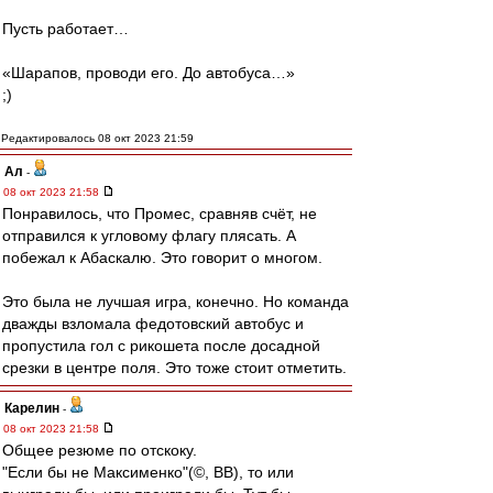
Пусть работает…
«Шарапов, проводи его. До автобуса…»
;)
Редактировалось 08 окт 2023 21:59
Ал
-
08 окт 2023 21:58
Понравилось, что Промес, сравняв счёт, не
отправился к угловому флагу плясать. А
побежал к Абаскалю. Это говорит о многом.
Это была не лучшая игра, конечно. Но команда
дважды взломала федотовский автобус и
пропустила гол с рикошета после досадной
срезки в центре поля. Это тоже стоит отметить.
Карелин
-
08 окт 2023 21:58
Общее резюме по отскоку.
"Если бы не Максименко"(©, ВВ), то или