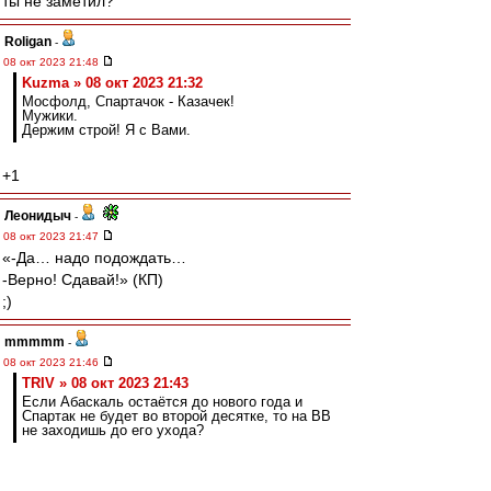
ты не заметил?
Roligan
-
08 окт 2023 21:48
Kuzma » 08 окт 2023 21:32
Мосфолд, Спартачок - Казачек!
Мужики.
Держим строй! Я с Вами.
+1
Леонидыч
-
08 окт 2023 21:47
«-Да… надо подождать…
-Верно! Сдавай!» (КП)
;)
mmmmm
-
08 окт 2023 21:46
TRIV » 08 окт 2023 21:43
Если Абаскаль остаётся до нового года и
Спартак не будет во второй десятке, то на ВВ
не заходишь до его ухода?