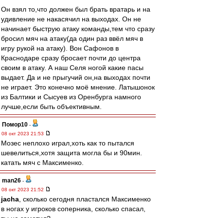
Он взял то,что должен был брать вратарь и на
удивление не накасячил на выходах. Он не
начинает быструю атаку команды,тем что сразу
бросил мяч на атаку(да один раз ввёл мяч в
игру рукой на атаку). Вон Сафонов в
Краснодаре сразу бросает почти до центра
своим в атаку. А наш Селя ногой какие пасы
выдает. Да и не прыгучий он,на выходах почти
не играет. Это конечно моё мнение. Латышонок
из Балтики и Сысуев из Оренбурга намного
лучше,если быть объективным.
Помор10
-
08 окт 2023 21:53
Мозес неплохо играл,хоть как то пытался
шевелиться,хотя защита могла бы и 90мин.
катать мяч с Максименко.
man26
-
08 окт 2023 21:52
jacha
, сколько сегодня пластался Максименко
в ногах у игроков соперника, сколько спасал,