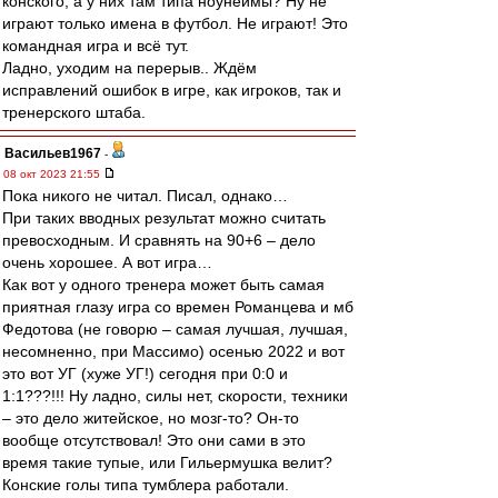
конского, а у них там типа ноунеймы? Ну не
играют только имена в футбол. Не играют! Это
командная игра и всё тут.
Ладно, уходим на перерыв.. Ждём
исправлений ошибок в игре, как игроков, так и
тренерского штаба.
Васильев1967
-
08 окт 2023 21:55
Пока никого не читал. Писал, однако…
При таких вводных результат можно считать
превосходным. И сравнять на 90+6 – дело
очень хорошее. А вот игра…
Как вот у одного тренера может быть самая
приятная глазу игра со времен Романцева и мб
Федотова (не говорю – самая лучшая, лучшая,
несомненно, при Массимо) осенью 2022 и вот
это вот УГ (хуже УГ!) сегодня при 0:0 и
1:1???!!! Ну ладно, силы нет, скорости, техники
– это дело житейское, но мозг-то? Он-то
вообще отсутствовал! Это они сами в это
время такие тупые, или Гильермушка велит?
Конские голы типа тумблера работали.