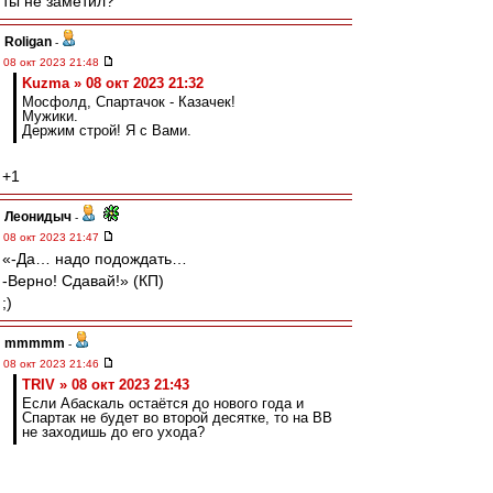
ты не заметил?
Roligan
-
08 окт 2023 21:48
Kuzma » 08 окт 2023 21:32
Мосфолд, Спартачок - Казачек!
Мужики.
Держим строй! Я с Вами.
+1
Леонидыч
-
08 окт 2023 21:47
«-Да… надо подождать…
-Верно! Сдавай!» (КП)
;)
mmmmm
-
08 окт 2023 21:46
TRIV » 08 окт 2023 21:43
Если Абаскаль остаётся до нового года и
Спартак не будет во второй десятке, то на ВВ
не заходишь до его ухода?