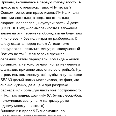
Причем, включалась в первую голову злость. А
трусость отключалась. Типа: «Ну что мы?
Совсем говно, или право имеем?!» Начинали
костьми ложиться, в подкатах стелиться,
скорость появлялась, неуступчивость. И даже
(ОХРЕНЕТЬ!!!) – осмысленность! Наложение
замен на эти перемены обсуждать не буду, там
и ясно все, и без поллитры не разбересси. К
слову сказать, перед голом Антохи тоже
пошуровали несколько минут, он заслуженный.
Вот что не так?! Моя версия прежняя –
селекции летом пережрали. Команда – живой
организм, а не конструкция, но, за неимением
фантазии, применю аналогию со стройкой. Ну,
строились помаленьку, всё путём, а тут завезли
БЕЛАЗ целый новых материалов, не факт, что
сильно нужных, да еще и при разгрузке
расхерачили большую часть уже построенного.
«Ну… так пошла, хозяин!» (С, бугор лесорубов,
положивших сосну прям на крышу дома
одному моему приятелю).
Виноваты: и прораб Гильермушка, по