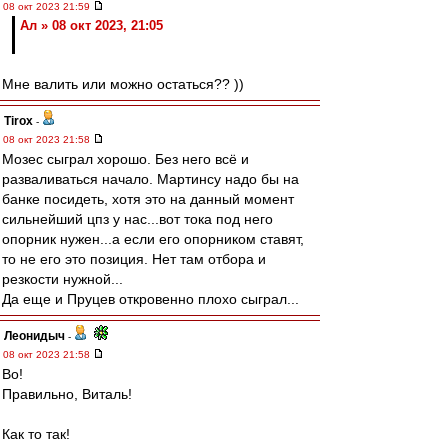
08 окт 2023 21:59
Ал » 08 окт 2023, 21:05
Мне валить или можно остаться?? ))
Tirox
-
08 окт 2023 21:58
Мозес сыграл хорошо. Без него всё и
разваливаться начало. Мартинсу надо бы на
банке посидеть, хотя это на данный момент
сильнейший цпз у нас...вот тока под него
опорник нужен...а если его опорником ставят,
то не его это позиция. Нет там отбора и
резкости нужной...
Да еще и Пруцев откровенно плохо сыграл...
Леонидыч
-
08 окт 2023 21:58
Во!
Правильно, Виталь!
Как то так!