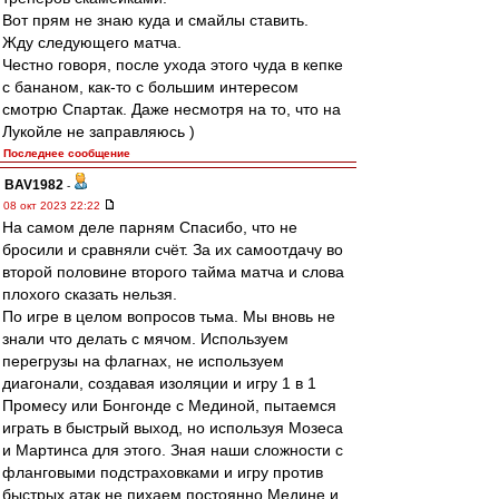
Вот прям не знаю куда и смайлы ставить.
Жду следующего матча.
Честно говоря, после ухода этого чуда в кепке
с бананом, как-то с большим интересом
смотрю Спартак. Даже несмотря на то, что на
Лукойле не заправляюсь )
Последнее сообщение
BAV1982
-
08 окт 2023 22:22
На самом деле парням Спасибо, что не
бросили и сравняли счёт. За их самоотдачу во
второй половине второго тайма матча и слова
плохого сказать нельзя.
По игре в целом вопросов тьма. Мы вновь не
знали что делать с мячом. Используем
перегрузы на флагнах, не используем
диагонали, создавая изоляции и игру 1 в 1
Промесу или Бонгонде с Мединой, пытаемся
играть в быстрый выход, но используя Мозеса
и Мартинса для этого. Зная наши сложности с
фланговыми подстраховками и игру против
быстрых атак не пихаем постоянно Медине и