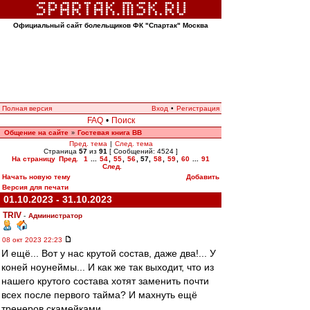
Официальный сайт болельщиков ФК "Спартак" Москва
Полная версия
Вход
•
Регистрация
FAQ
•
Поиск
Общение на сайте
Гостевая книга ВВ
»
Пред. тема
|
След. тема
Страница
57
из
91
[ Сообщений: 4524 ]
На страницу
Пред.
1
...
54
,
55
,
56
,
57
,
58
,
59
,
60
...
91
След.
Начать новую тему
Добавить
Версия для печати
01.10.2023 - 31.10.2023
TRIV
-
Администратор
08 окт 2023 22:23
И ещё... Вот у нас крутой состав, даже два!... У
коней ноунеймы... И как же так выходит, что из
нашего крутого состава хотят заменить почти
всех после первого тайма? И махнуть ещё
тренеров скамейками.