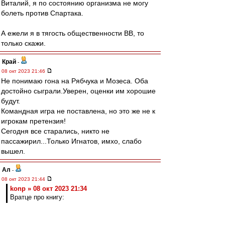
Виталий, я по состоянию организма не могу
болеть против Спартака.
А ежели я в тягость общественности ВВ, то
только скажи.
Край
-
08 окт 2023 21:46
Не понимаю гона на Рябчука и Мозеса. Оба
достойно сыграли.Уверен, оценки им хорошие
будут.
Командная игра не поставлена, но это же не к
игрокам претензия!
Сегодня все старались, никто не
пассажирил...Только Игнатов, имхо, слабо
вышел.
Ал
-
08 окт 2023 21:44
konp » 08 окт 2023 21:34
Вратце про книгу: