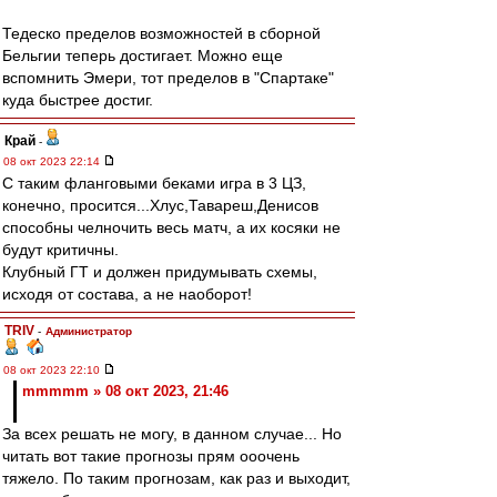
Тедеско пределов возможностей в сборной
Бельгии теперь достигает. Можно еще
вспомнить Эмери, тот пределов в "Спартаке"
куда быстрее достиг.
Край
-
08 окт 2023 22:14
С таким фланговыми беками игра в 3 ЦЗ,
конечно, просится...Хлус,Тавареш,Денисов
способны челночить весь матч, а их косяки не
будут критичны.
Клубный ГТ и должен придумывать схемы,
исходя от состава, а не наоборот!
TRIV
-
Администратор
08 окт 2023 22:10
mmmmm » 08 окт 2023, 21:46
За всех решать не могу, в данном случае... Но
читать вот такие прогнозы прям ооочень
тяжело. По таким прогнозам, как раз и выходит,