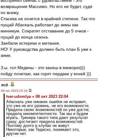
воспринял сейчас с удовольствием - это
возвращение Массимо. Но его не будет, судя
по всему.
Стасика не хочется в крайней степени. Так что
пущай Абаскаль работает до зимы как
минимум. Сократит отставание до 5 очков -
пущай до конца сезона.
Заебали истерики и метания.
НО! У руководства должен быть план Б уже к
зиме.
З.ы. гол Медины - это канеш в мемориз)))
пойду почитаю, как горят пердаки у коней )))
ecd
-
08 окт 2023 22:16
tver-udomlya » 08 окт 2023 22:04
Абаскаль уже никаких ошибок не исправит,
это уже не его уровень, не его возможности.
Предела своих возможностей он уже достиг,
предела некомпетентности. Так мы и будем
играть. Тренера такого типа дают результат
сразу, достигают предела возможностей.
Поэтому долго в клубах не живут.
Некоторые, как Тедеско, понимают это,
другие нет.