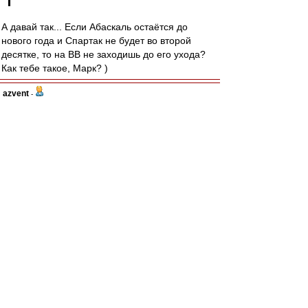
А давай так... Если Абаскаль остаётся до
нового года и Спартак не будет во второй
десятке, то на ВВ не заходишь до его ухода?
Как тебе такое, Марк? )
azvent
-
08 окт 2023 21:41
Мартинс, вроде, игрок сборной Люксембурга, а
играет, как будто из Лихтенштейна.
По тренеру, к сожалению, склоняюсь, что нет у
нас с ним чемпионских перспектив, а жаль,
обнадёжил.
jacha
-
08 окт 2023 21:38
Увар1969 » 08 окт 2023 21:29
# Увар1969 » 08 окт 2023 21:29
А чем хорош был сегодня Максименко? Когда
начинает игру от ворот,стоит стоит ,потом пас
ближнему,потом ему возвращают и он херачит
куда попало,чище всего в аут. Один гол чуть не