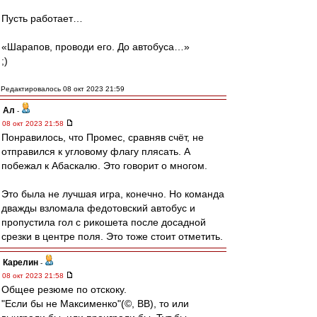
Пусть работает…
«Шарапов, проводи его. До автобуса…»
;)
Редактировалось 08 окт 2023 21:59
Ал
-
08 окт 2023 21:58
Понравилось, что Промес, сравняв счёт, не
отправился к угловому флагу плясать. А
побежал к Абаскалю. Это говорит о многом.
Это была не лучшая игра, конечно. Но команда
дважды взломала федотовский автобус и
пропустила гол с рикошета после досадной
срезки в центре поля. Это тоже стоит отметить.
Карелин
-
08 окт 2023 21:58
Общее резюме по отскоку.
"Если бы не Максименко"(©, ВВ), то или