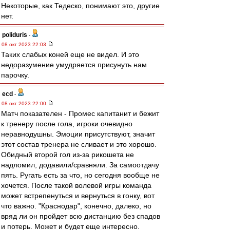
Некоторые, как Тедеско, понимают это, другие
нет.
poliduris
-
08 окт 2023 22:03
Таких слабых коней еще не видел. И это
недоразумение умудряется присунуть нам
парочку.
ecd
-
08 окт 2023 22:00
Матч показателен - Промес капитанит и бежит
к тренеру после гола, игроки очевидно
неравнодушны. Эмоции присутствуют, значит
этот состав тренера не сливает и это хорошо.
Обидный второй гол из-за рикошета не
надломил, додавили/сравняли. За самоотдачу
пять. Ругать есть за что, но сегодня вообще не
хочется. После такой волевой игры команда
может встрепенуться и вернуться в гонку, вот
что важно. "Краснодар", конечно, далеко, но
вряд ли он пройдет всю дистанцию без спадов
и потерь. Может и будет еще интересно.