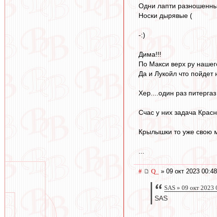
Одни лапти разношенны
Носки дырявые (
-:)
Дима!!!
По Макси верх ру нашего
Да и Лукойл что пойдет
Хер....один раз питергаз
Счас у них задача Красн
Крылышки то уже свою м
...
#
Q_
» 09 окт 2023 00:48
SAS » 09 окт 2023 
SAS