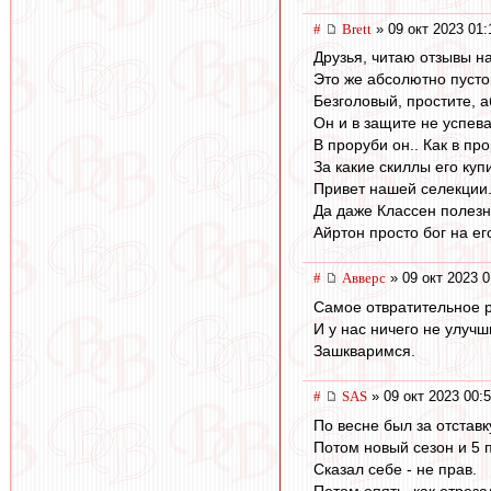
#
Brett
» 09 окт 2023 01:
Друзья, читаю отзывы н
Это же абсолютно пусто
Безголовый, простите, 
Он и в защите не успевае
В проруби он.. Как в пр
За какие скиллы его куп
Привет нашей селекции
Да даже Классен полезн
Айртон просто бог на ег
#
Авверс
» 09 окт 2023 0
Самое отвратительное р
И у нас ничего не улучш
Зашкваримся.
#
SAS
» 09 окт 2023 00:
По весне был за отставк
Потом новый сезон и 5 
Сказал себе - не прав.
Потом опять, как отреза