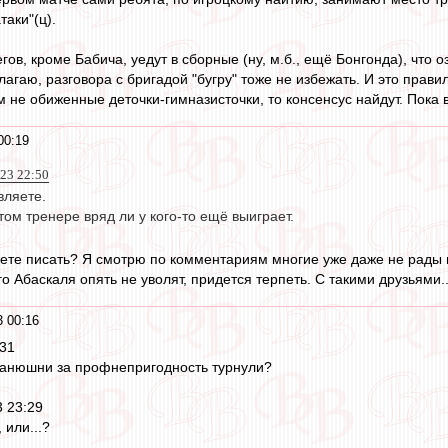
таки"(ц).
гов, кроме Бабича, уедут в сборные (ну, м.б., ещё Бонгонда), что о
лагаю, разговора с бригадой "бугру" тоже не избежать. И это прави
м не обиженные деточки-гимназисточки, то консенсус найдут. Пока ве
00:19
023 22:50
вляете.
том тренере вряд ли у кого-то ещё выиграет.
удете писать? Я смотрю по комментариям многие уже даже не рады
о Абаскаля опять не уволят, придется терпеть. С такими друзьями..
3 00:16
:31
канюшни за профнепригодность турнули?
3 23:29
 или...?