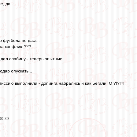
е, да
 футбола не даст...
 на конфликт???
 дал слабину - теперь опытные...
одар опускать...
иссию выполнили - допинга набрались и как Бегали. О ?!?!?!
00:39