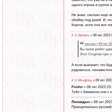
одного игрока в группе а
Не знаю, сколько ещё ле
обойму под рукой. И, по
Короче, если они все та
#
Shitalex
» 09 окт 2023 
авоська » 08 окт 2
Вы прям ребят уди
Этот Спартак при э
А если выиграет, что б
радоваться, ненавистног
#
МосфОлд
» 09 окт 202
Fosfor
» 08 окт 2023 23
Тебя с бамжатни или с 
- - - - - - - - -- -- - - - - - - -
Леонидыч
» 08 окт 202
Принципиально русский,