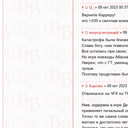
#
Q_
» 09 окт 2023 00:37
Верните Карреру!
это +100 к скиллам ком
#
впередсмотрящий
» 09 
Катастрофа была близка
Слава богу, нам повезл
Все остались при своих.
Но игра команды Абаскал
Уверен, что с ГТ, умеющ
лучше.
Поэтому продолжаю быть
#
Карелин
» 09 окт 2023
Отвлекался на ЧГК по Т
Нмв, издержки в игре Д
применяет печальный оп
Точно то же самое слев
матчах и достаточно ле
Заметил, что уже не в 