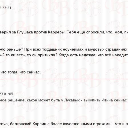
3 23:31
еерил за Глушака против Карреры. Тебя ещё спросили, что, мол, пи
ело раньше? При всех тогдашних ноунеймах и мудовых страданиях
2 то ли есть, то ли притихла? Когда есть надежда, что всё налади
то тогда, что сейчас.
23 01:05
ое решение, какое может быть у Лукавых - выкупить Ивича сейчас
вича, балканский Карпин с более качественными игроками .. что и 