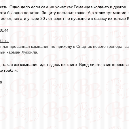
нять. Одно дело если сам не хочет как Романцев когда-то и другое .
хотя бы одно понятно. Защиту поставит точно. А в атаке тут многие
 хочет, так эти упыри 20 лет водят по пустыне и к оазису их только
00:44
23:28
спланированная кампания по приходу в Спартак нового тренера, за
ный карман Лукойла.
, такая же кампания идет здесь ни книге. Вряд ли это заинтересо
же грабли.
39