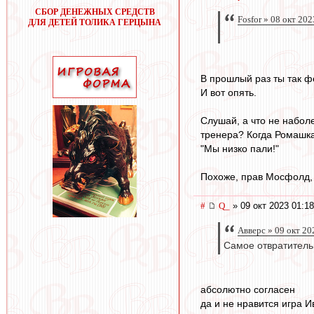
СБОР ДЕНЕЖНЫХ СРЕДСТВ
Fosfor » 08 окт 202
ДЛЯ ДЕТЕЙ ТОЛИКА ГЕРЦЫНА
В прошлый раз ты так ф
И вот опять.
Слушай, а что не набол
тренера? Когда Ромашка-
"Мы низко пали!"
Похоже, прав Мосфолд, ч
#
Q_
» 09 окт 2023 01:18
Авверс » 09 окт 20
Самое отвратительн
абсолютно согласен
да и не нравится игра И