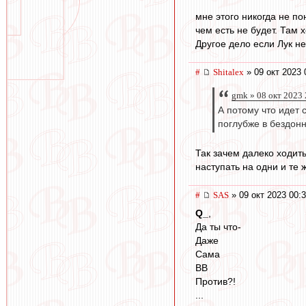
мне этого никогда не по
чем есть не будет. Там 
Другое дело если Лук не
#
Shitalex
» 09 окт 2023 
gmk » 08 окт 2023 
А потому что идет 
поглубже в бездон
Так зачем далеко ходить
наступать на одни и те 
#
SAS
» 09 окт 2023 00:
Q_
,
Да ты что-
Даже
Сама
ВВ
Против?!
...