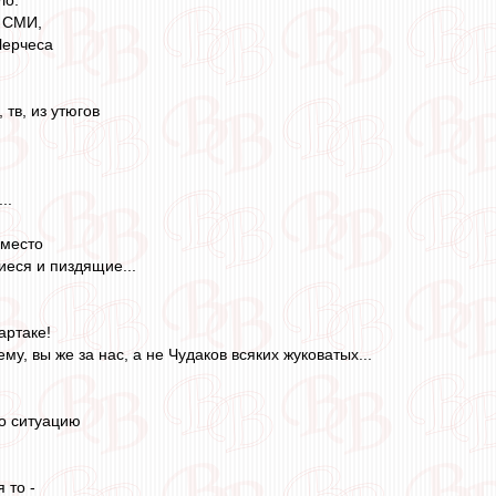
в СМИ,
Черчеса
 тв, из утюгов
..
 место
иеся и пиздящие...
артаке!
му, вы же за нас, а не Чудаков всяких жуковатых...
по ситуацию
 то -