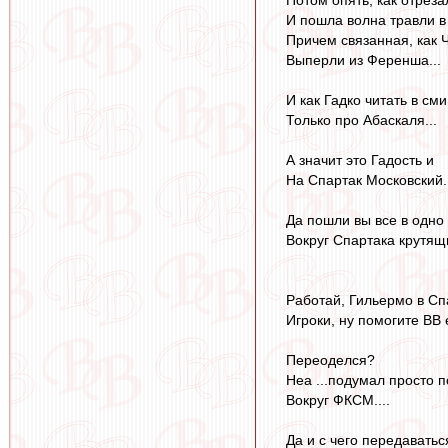
И пошла волна травли 
Причем связанная, как 
Выперли из Ференша...
И как Гадко читать в сми,
Только про Абаскаля...
А значит это Гадость и
На Спартак Московский..
Да пошли вы все в одно
Вокруг Спартака крутящ
Работай, Гильермо в Сп
Игроки, ну помогите ВВ е
Переоделся?
Неа ...подумал просто 
Вокруг ФКСМ....
Да и с чего передаваться