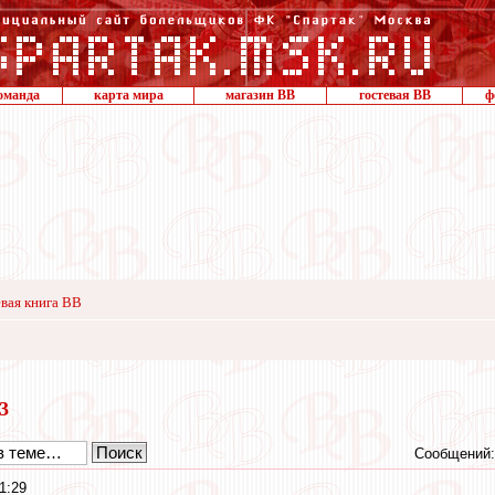
оманда
карта мира
магазин ВВ
гостевая ВВ
ф
вая книга ВВ
23
Сообщений:
1:29