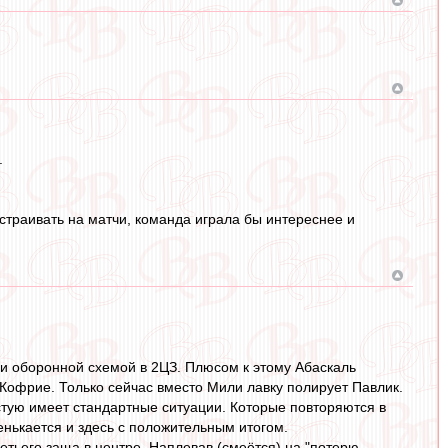
.
настраивать на матчи, команда играла бы интереснее и
 и оборонной схемой в 2ЦЗ. Плюсом к этому Абаскаль
 Кофрие. Только сейчас вместо Мили лавку полирует Павлик.
астую имеет стандартные ситуации. Которые повторяются в
енькается и здесь с положительным итогом.
етьего заща в центре. Наплевав (смеётся) на "потерю