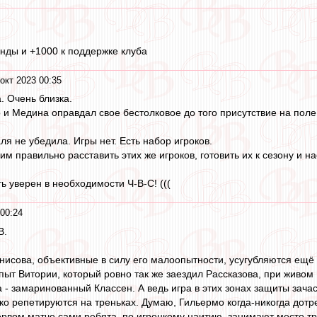
анды и +1000 к поддержке клуба
окт 2023 00:35
. Очень близка.
о и Медина оправдал свое бестолковое до того присутствие на поле
я не убедила. Игры нет. Есть набор игроков.
им правильно расставить этих же игроков, готовить их к сезону и 
 уверен в необходимости Ч-В-С! (((
 00:24
В.
енисова, объективные в силу его малоопытности, усугубляются ещё
ыт Витории, который ровно так же заездил Рассказова, при живом
а - замаринованный Классен. А ведь игра в этих зонах защиты зач
гко репетируются на треньках. Думаю, Гильермо когда-никогда дотр
первом матче сами ребята, по игроцкому наитию, занимают место тр