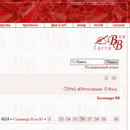
орумы
прогнозы
фан-клуб
юмор
музей
ссылки
Расширенный поиск
FAQ
Регистрация
Вход
Календарь ВВ
56
 4524 •
Страница
56
из
91
•
1
...
53
54
55
57
58
59
...
91