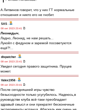
А Литвинов говорит, что у них ГТ нормальные
отношения и никто его не гнобит.
SAS
-
08 окт 2023 23:41
Леонидыч
,
Ладно, Леонид, не нам решать...
Лукойл с федуном и заремой посоветуются
ещё?!...
dispatcher
-
08 окт 2023 23:41
Увидел сегодня правого защитника. Пруцев
может.
Valex1956
-
08 окт 2023 23:41
После сегодняшней игры чувство
безысходности только усугубилось. Надеюсь,в
руководстве клуба всё-таки преобладает
здравый смысл и они прекратят бесконечные
эксперименты испанца. Абаскаль,кмк,очень не