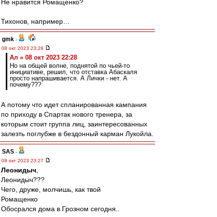
Не нравится Ромащенко?
Тихонов, например…
gmk
-
08 окт 2023 23:28
Ал » 08 окт 2023 22:28
Но на общей волне, поднятой по чьей-то
инициативе, решил, что отставка Абаскаля
просто напрашивается. А Лички - нет. А
почему???
А потому что идет спланированная кампания
по приходу в Спартак нового тренера, за
которым стоит группа лиц, заинтересованных
залезть поглубже в бездонный карман Лукойла.
SAS
-
08 окт 2023 23:27
Леонидыч
,
Леонидыч???
Чего, друже, молчишь, как твой
Ромащенко
Обосрался дома в Грозном сегодня..