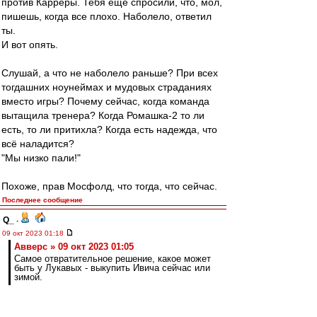
против Карреры. Тебя ещё спросили, что, мол,
пишешь, когда все плохо. Наболело, ответил
ты.
И вот опять.
Слушай, а что не наболело раньше? При всех
тогдашних ноунеймах и мудовых страданиях
вместо игры? Почему сейчас, когда команда
вытащила тренера? Когда Ромашка-2 то ли
есть, то ли притихла? Когда есть надежда, что
всё наладится?
"Мы низко пали!"
Похоже, прав Мосфолд, что тогда, что сейчас.
Последнее сообщение
Q_
-
09 окт 2023 01:18
Авверс » 09 окт 2023 01:05
Самое отвратительное решение, какое может
быть у Лукавых - выкупить Ивича сейчас или
зимой.