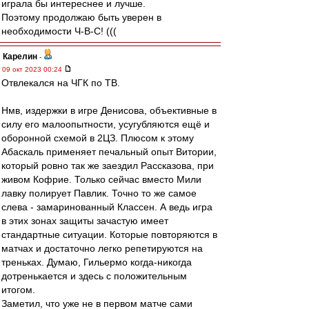
играла бы интереснее и лучше.
Поэтому продолжаю быть уверен в
необходимости Ч-В-С! (((
Карелин
-
09 окт 2023 00:24
Отвлекался на ЧГК по ТВ.
Нмв, издержки в игре Денисова, объективные в
силу его малоопытности, усугубляются ещё и
оборонной схемой в 2ЦЗ. Плюсом к этому
Абаскаль применяет печальный опыт Витории,
который ровно так же заездил Рассказова, при
живом Кофрие. Только сейчас вместо Мили
лавку полирует Павлик. Точно то же самое
слева - замаринованный Классен. А ведь игра
в этих зонах защиты зачастую имеет
стандартные ситуации. Которые повторяются в
матчах и достаточно легко репетируются на
треньках. Думаю, Гильермо когда-никогда
дотренькается и здесь с положительным
итогом.
Заметил, что уже не в первом матче сами