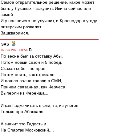
Самое отвратительное решение, какое может
быть у Лукавых - выкупить Ивича сейчас или
зимой.
И у нас ничего не улучшит, и Краснодар в угоду
питерским развалят.
Зашкваримся.
SAS
-
09 окт 2023 00:56
По весне был за отставку Абы.
Потом новый сезон и 5 побед.
Сказал себе - не прав.
Потом опять, как отрезало.
И пошла волна травли в СМИ,
Причем связанная, как Черчеса
Выперли из Ференша...
И как Гадко читать в сми, тв, из утюгов
Только про Абаскаля...
А значит это Гадость и
На Спартак Московский....