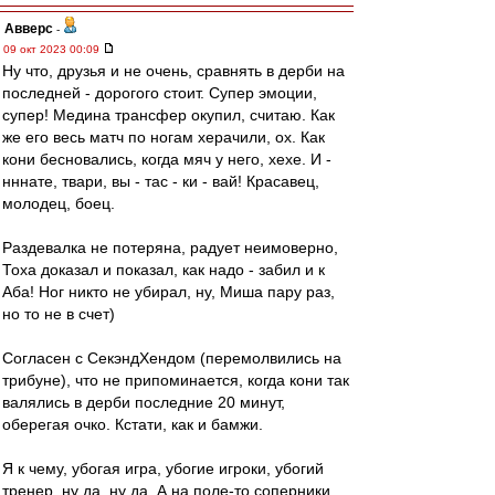
Авверс
-
09 окт 2023 00:09
Ну что, друзья и не очень, сравнять в дерби на
последней - дорогого стоит. Супер эмоции,
супер! Медина трансфер окупил, считаю. Как
же его весь матч по ногам херачили, ох. Как
кони бесновались, когда мяч у него, хехе. И -
нннате, твари, вы - тас - ки - вай! Красавец,
молодец, боец.
Раздевалка не потеряна, радует неимоверно,
Тоха доказал и показал, как надо - забил и к
Аба! Ног никто не убирал, ну, Миша пару раз,
но то не в счет)
Согласен с СекэндХендом (перемолвились на
трибуне), что не припоминается, когда кони так
валялись в дерби последние 20 минут,
оберегая очко. Кстати, как и бамжи.
Я к чему, убогая игра, убогие игроки, убогий
тренер, ну да, ну да. А на поле-то соперники