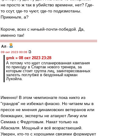
не просто ж так в убийство времени, нет? Где-
то ссут, где-то чуют, где-то подизмотаны.
Прикиньте, а?
Короче, всех с ничьей-почти-победой. Да,
именно так!
Ал
-
09 окт 2023 00:08
gmk » 08 окт 2023 23:28
А потому что идет спланированная кампания
по приходу в Спартак нового тренера, за
которым стоит группа лиц, заинтересованных
залезть поглубже в бездонный карман
Лукойла.
Именно! В этом чемпионате пока никто из
"грандов" не избежал фиаско. Но читаем мы в
прессе не мнения динамовских ветеранов или
бомжацких, эксперты не атакуют Личку или
Семака с Федотовым. Накат только на
Абаскаля. Мощный и всё возрастаюший.
Уверен, кто-то с хорошими связями формирует