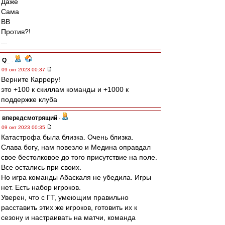
Даже
Сама
ВВ
Против?!
...
Q_
-
09 окт 2023 00:37
Верните Карреру!
это +100 к скиллам команды и +1000 к
поддержке клуба
впередсмотрящий
-
09 окт 2023 00:35
Катастрофа была близка. Очень близка.
Слава богу, нам повезло и Медина оправдал
свое бестолковое до того присутствие на поле.
Все остались при своих.
Но игра команды Абаскаля не убедила. Игры
нет. Есть набор игроков.
Уверен, что с ГТ, умеющим правильно
расставить этих же игроков, готовить их к
сезону и настраивать на матчи, команда