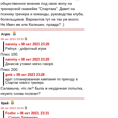
общественное мнение под свою жопу на
тренерской скамейке "Спартака". Давит на
психику тренера и команды, руководства клуба,
болельщиков. Вариантов тут не так уж много.
Не Ивич же или Калешин, правда? :)
Argos
-
08 окт 2023 23:53
naivniy » 08 окт 2023 23:20
Рябчук - добротный игрок
Плюс 100.
naivniy » 08 окт 2023 23:20
Денисов утомил мягко говоря.
Плюс 200.
gmk » 08 окт 2023 23:28
идет спланированная кампания по приходу в
Спартак нового тренера
Саламыча, что ли? Была ж неудачная попытка,
неужто снова полезет?
Край
-
08 окт 2023 23:43
Fosfor » 08 окт 2023, 23:31
.. Сгноил Литвинова..