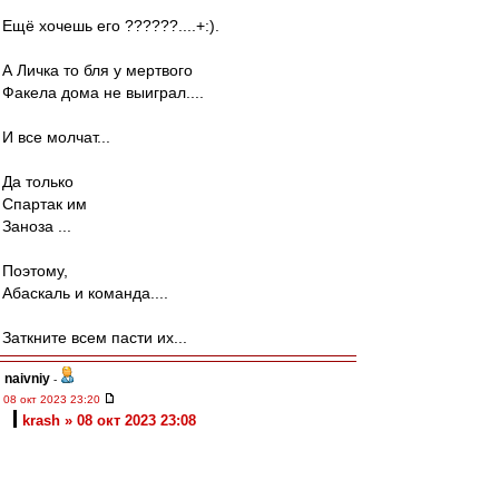
Ещё хочешь его ??????....+:).
А Личка то бля у мертвого
Факела дома не выиграл....
И все молчат...
Да только
Спартак им
Заноза ...
Поэтому,
Абаскаль и команда....
Заткните всем пасти их...
naivniy
-
08 окт 2023 23:20
krash » 08 окт 2023 23:08
Хех. Ровно противоположно думаю. Рябчук -