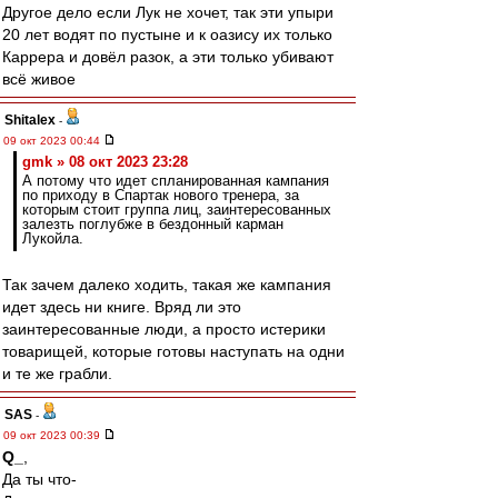
Другое дело если Лук не хочет, так эти упыри
20 лет водят по пустыне и к оазису их только
Каррера и довёл разок, а эти только убивают
всё живое
Shitalex
-
09 окт 2023 00:44
gmk » 08 окт 2023 23:28
А потому что идет спланированная кампания
по приходу в Спартак нового тренера, за
которым стоит группа лиц, заинтересованных
залезть поглубже в бездонный карман
Лукойла.
Так зачем далеко ходить, такая же кампания
идет здесь ни книге. Вряд ли это
заинтересованные люди, а просто истерики
товарищей, которые готовы наступать на одни
и те же грабли.
SAS
-
09 окт 2023 00:39
Q_
,
Да ты что-