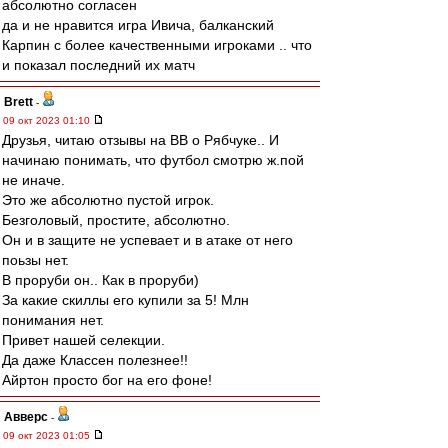
абсолютно согласен
да и не нравится игра Ивича, балканский
Карпин с более качественными игроками .. что
и показал последний их матч
Brett
-
09 окт 2023 01:10
Друзья, читаю отзывы на ВВ о Рябчуке.. И
начинаю понимать, что футбол смотрю ж.пой
не иначе.
Это же абсолютно пустой игрок.
Безголовый, простите, абсолютно.
Он и в защите не успевает и в атаке от него
поьзы нет.
В проруби он.. Как в проруби)
За какие скиллы его купили за 5! Млн
понимания нет.
Привет нашей селекции.
Да даже Классен полезнее!!
Айртон просто бог на его фоне!
Авверс
-
09 окт 2023 01:05