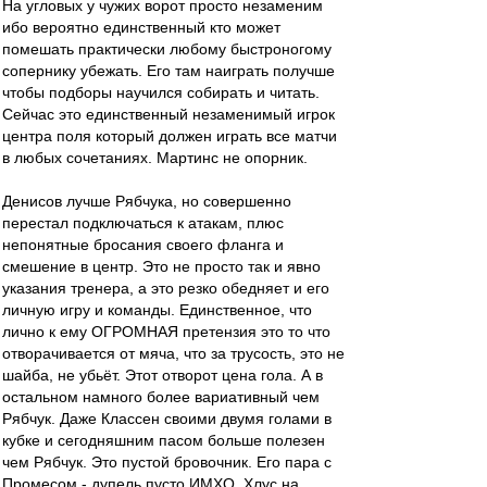
На угловых у чужих ворот просто незаменим
ибо вероятно единственный кто может
помешать практически любому быстроногому
сопернику убежать. Его там наиграть получше
чтобы подборы научился собирать и читать.
Сейчас это единственный незаменимый игрок
центра поля который должен играть все матчи
в любых сочетаниях. Мартинс не опорник.
Денисов лучше Рябчука, но совершенно
перестал подключаться к атакам, плюс
непонятные бросания своего фланга и
смешение в центр. Это не просто так и явно
указания тренера, а это резко обедняет и его
личную игру и команды. Единственное, что
лично к ему ОГРОМНАЯ претензия это то что
отворачивается от мяча, что за трусость, это не
шайба, не убьёт. Этот отворот цена гола. А в
остальном намного более вариативный чем
Рябчук. Даже Классен своими двумя голами в
кубке и сегодняшним пасом больше полезен
чем Рябчук. Это пустой бровочник. Его пара с
Промесом - дупель пусто ИМХО. Хлус на