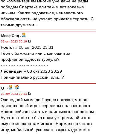
по комментариям многие уже даже не рады
победам Спартака или таким вот волевым
ничьям. Как же радоваться, ненавистного
Абаскаля опять не уволят, придется терпеть. С
такими друзьями...
МосфОлд
-
09 окт 2023 00:16
Fosfor
» 08 окт 2023 23:31
Тебя с бамжатни или с канюшни за
профнепригодность турнули?
- - - - - - - - -- -- - - - - - - -
Леонидыч
» 08 окт 2023 23:29
Принципиально русский, или...?
Q_
-
09 окт 2023 00:14
Очередной матч где Пруцев показал, что он
единственный игрок середины поля которого
можно сейчас считать и наигрывать опорником.
Булатов тоже не был прям уж громилой и это
ему не мешало там играть. Нормально читает
игру, мобильный, успевает закрыть где может.