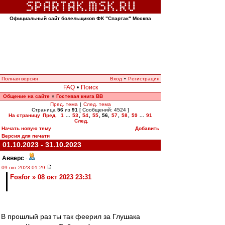
Официальный сайт болельщиков ФК "Спартак" Москва
Полная версия
Вход
•
Регистрация
FAQ
•
Поиск
Общение на сайте
Гостевая книга ВВ
»
Пред. тема
|
След. тема
Страница
56
из
91
[ Сообщений: 4524 ]
На страницу
Пред.
1
...
53
,
54
,
55
,
56
,
57
,
58
,
59
...
91
След.
Начать новую тему
Добавить
Версия для печати
01.10.2023 - 31.10.2023
Авверс
-
09 окт 2023 01:29
Fosfor » 08 окт 2023 23:31
В прошлый раз ты так феерил за Глушака