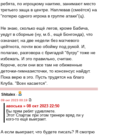
ребята, по игроцкому наитию, занимают место
третьего заща в центре. Наплевав (смеётся) на
"потерю одного игрока в группе атаки"(ц).
Не знаю, сколько ещё легов, кроме Бабича,
уедут в сборные (ну, м.б., ещё Бонгонда), что
означает, на две недели без матчевого
цейтнота, почти всю обойму под рукой. И,
полагаю, разговора с бригадой "бугру" тоже не
избежать. И это правильно, считаю.
Короче, если они все там не обиженные
деточки-гимназисточки, то консенсус найдут.
Пока верю в это. Пусть трудятся на благо
Клуба. "Всех касается".
Shitalex
-
09 окт 2023 00:19
авоська » 08 окт 2023 22:50
Вы прям ребят удивляете.
Этот Спартак при этом тренере вряд ли у
кого-то ещё выиграет.
А если выиграет, что будете писать? Я смотрю