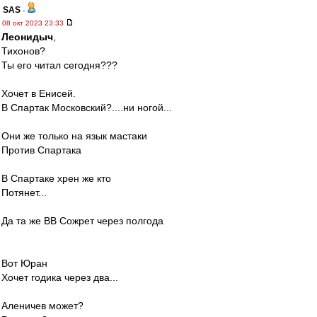
SAS
-
08 окт 2023 23:33
Леонидыч
,
Тихонов?
Ты его читал сегодня???
Хочет в Енисей.
В Спартак Московский?....ни ногой...
Они же только на язык мастаки
Против Спартака
В Спартаке хрен же кто
Потянет...
Да та же ВВ Сожрет через полгода
Вот Юран
Хочет годика через два...
Аленичев может?