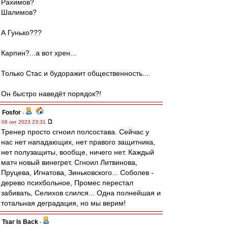
Рахимов?
Шалимов?
А Гунько???
Карпин?...а вот хрен...
Только Стас и будоражит общественность...
Он быстро наведёт порядок?!
Fosfor
-
08 окт 2023 23:31
Тренер просто сгноил полсостава. Сейчас у
нас нет нападающих, нет правого защитника,
нет полузащиты, вообще, ничего нет. Каждый
матч новый винегрет. Сгноил Литвинова,
Пруцева, Игнатова, Зиньковского... Соболев -
дерево психбольное, Промес перестал
забивать, Селихов слился... Одна полнейшая и
тотальная деградация, но мы верим!
Tsar Is Back
-