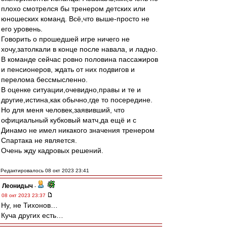
плохо смотрелся бы тренером детских или
юношеских команд. Всё,что выше-просто не
его уровень.
Говорить о прошедшей игре ничего не
хочу,затолкали в конце после навала, и ладно.
В команде сейчас ровно половина пассажиров
и пенсионеров, ждать от них подвигов и
перелома бессмысленно.
В оценке ситуации,очевидно,правы и те и
другие,истина,как обычно,где то посередине.
Но для меня человек,заявивший, что
официальный кубковый матч,да ещё и с
Динамо не имел никакого значения тренером
Спартака не является.
Очень жду кадровых решений.
Редактировалось 08 окт 2023 23:41
Леонидыч
-
08 окт 2023 23:37
Ну, не Тихонов…
Куча других есть…