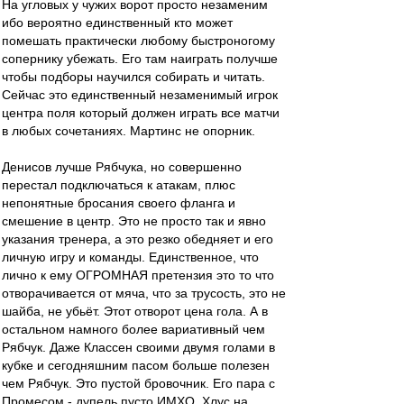
На угловых у чужих ворот просто незаменим
ибо вероятно единственный кто может
помешать практически любому быстроногому
сопернику убежать. Его там наиграть получше
чтобы подборы научился собирать и читать.
Сейчас это единственный незаменимый игрок
центра поля который должен играть все матчи
в любых сочетаниях. Мартинс не опорник.
Денисов лучше Рябчука, но совершенно
перестал подключаться к атакам, плюс
непонятные бросания своего фланга и
смешение в центр. Это не просто так и явно
указания тренера, а это резко обедняет и его
личную игру и команды. Единственное, что
лично к ему ОГРОМНАЯ претензия это то что
отворачивается от мяча, что за трусость, это не
шайба, не убьёт. Этот отворот цена гола. А в
остальном намного более вариативный чем
Рябчук. Даже Классен своими двумя голами в
кубке и сегодняшним пасом больше полезен
чем Рябчук. Это пустой бровочник. Его пара с
Промесом - дупель пусто ИМХО. Хлус на