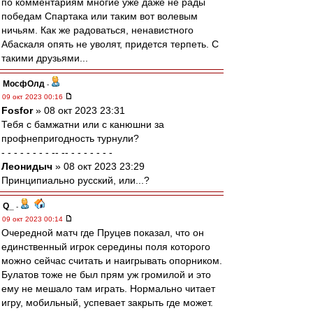
по комментариям многие уже даже не рады
победам Спартака или таким вот волевым
ничьям. Как же радоваться, ненавистного
Абаскаля опять не уволят, придется терпеть. С
такими друзьями...
МосфОлд
-
09 окт 2023 00:16
Fosfor
» 08 окт 2023 23:31
Тебя с бамжатни или с канюшни за
профнепригодность турнули?
- - - - - - - - -- -- - - - - - - -
Леонидыч
» 08 окт 2023 23:29
Принципиально русский, или...?
Q_
-
09 окт 2023 00:14
Очередной матч где Пруцев показал, что он
единственный игрок середины поля которого
можно сейчас считать и наигрывать опорником.
Булатов тоже не был прям уж громилой и это
ему не мешало там играть. Нормально читает
игру, мобильный, успевает закрыть где может.