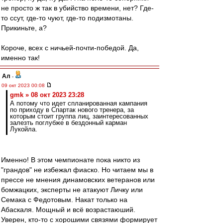
не просто ж так в убийство времени, нет? Где-
то ссут, где-то чуют, где-то подизмотаны.
Прикиньте, а?
Короче, всех с ничьей-почти-победой. Да,
именно так!
Ал
-
09 окт 2023 00:08
gmk » 08 окт 2023 23:28
А потому что идет спланированная кампания
по приходу в Спартак нового тренера, за
которым стоит группа лиц, заинтересованных
залезть поглубже в бездонный карман
Лукойла.
Именно! В этом чемпионате пока никто из
"грандов" не избежал фиаско. Но читаем мы в
прессе не мнения динамовских ветеранов или
бомжацких, эксперты не атакуют Личку или
Семака с Федотовым. Накат только на
Абаскаля. Мощный и всё возрастаюший.
Уверен, кто-то с хорошими связями формирует