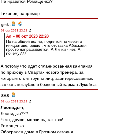
Не нравится Ромащенко?
Тихонов, например…
gmk
-
08 окт 2023 23:28
Ал » 08 окт 2023 22:28
Но на общей волне, поднятой по чьей-то
инициативе, решил, что отставка Абаскаля
просто напрашивается. А Лички - нет. А
почему???
А потому что идет спланированная кампания
по приходу в Спартак нового тренера, за
которым стоит группа лиц, заинтересованных
залезть поглубже в бездонный карман Лукойла.
SAS
-
08 окт 2023 23:27
Леонидыч
,
Леонидыч???
Чего, друже, молчишь, как твой
Ромащенко
Обосрался дома в Грозном сегодня..