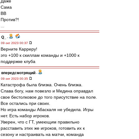
Даже
Сама
ВВ
Против?!
...
Q_
-
09 окт 2023 00:37
Верните Карреру!
это +100 к скиллам команды и +1000 к
поддержке клуба
впередсмотрящий
-
09 окт 2023 00:35
Катастрофа была близка. Очень близка.
Слава богу, нам повезло и Медина оправдал
свое бестолковое до того присутствие на поле.
Все остались при своих.
Но игра команды Абаскаля не убедила. Игры
нет. Есть набор игроков.
Уверен, что с ГТ, умеющим правильно
расставить этих же игроков, готовить их к
сезону и настраивать на матчи, команда