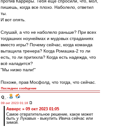
против Карреры. Тебя ещё спросили, что, мол,
пишешь, когда все плохо. Наболело, ответил
ты.
И вот опять.
Слушай, а что не наболело раньше? При всех
тогдашних ноунеймах и мудовых страданиях
вместо игры? Почему сейчас, когда команда
вытащила тренера? Когда Ромашка-2 то ли
есть, то ли притихла? Когда есть надежда, что
всё наладится?
"Мы низко пали!"
Похоже, прав Мосфолд, что тогда, что сейчас.
Последнее сообщение
Q_
-
09 окт 2023 01:18
Авверс » 09 окт 2023 01:05
Самое отвратительное решение, какое может
быть у Лукавых - выкупить Ивича сейчас или
зимой.