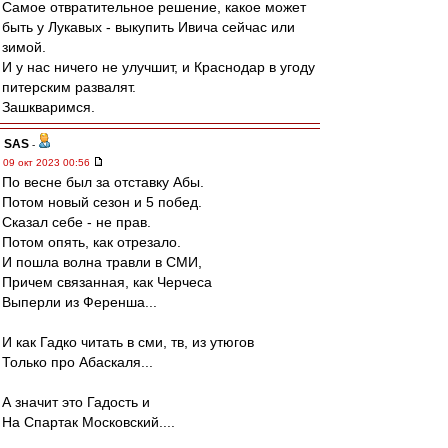
Самое отвратительное решение, какое может
быть у Лукавых - выкупить Ивича сейчас или
зимой.
И у нас ничего не улучшит, и Краснодар в угоду
питерским развалят.
Зашкваримся.
SAS
-
09 окт 2023 00:56
По весне был за отставку Абы.
Потом новый сезон и 5 побед.
Сказал себе - не прав.
Потом опять, как отрезало.
И пошла волна травли в СМИ,
Причем связанная, как Черчеса
Выперли из Ференша...
И как Гадко читать в сми, тв, из утюгов
Только про Абаскаля...
А значит это Гадость и
На Спартак Московский....