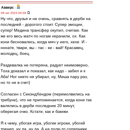
Авверс
-
09 окт 2023 00:09
Ну что, друзья и не очень, сравнять в дерби на
последней - дорогого стоит. Супер эмоции,
супер! Медина трансфер окупил, считаю. Как
же его весь матч по ногам херачили, ох. Как
кони бесновались, когда мяч у него, хехе. И -
нннате, твари, вы - тас - ки - вай! Красавец,
молодец, боец.
Раздевалка не потеряна, радует неимоверно,
Тоха доказал и показал, как надо - забил и к
Аба! Ног никто не убирал, ну, Миша пару раз,
но то не в счет)
Согласен с СекэндХендом (перемолвились на
трибуне), что не припоминается, когда кони так
валялись в дерби последние 20 минут,
оберегая очко. Кстати, как и бамжи.
Я к чему, убогая игра, убогие игроки, убогий
тренер, ну да, ну да. А на поле-то соперники