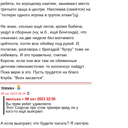
ребята, по игроцкому наитию, занимают место
третьего заща в центре. Наплевав (смеётся) на
"потерю одного игрока в группе атаки"(ц).
Не знаю, сколько ещё легов, кроме Бабича,
уедут в сборные (ну, м.б., ещё Бонгонда), что
означает, на две недели без матчевого
цейтнота, почти всю обойму под рукой. И,
полагаю, разговора с бригадой "бугру" тоже не
избежать. И это правильно, считаю.
Короче, если они все там не обиженные
деточки-гимназисточки, то консенсус найдут.
Пока верю в это. Пусть трудятся на благо
Клуба. "Всех касается".
Shitalex
-
09 окт 2023 00:19
авоська » 08 окт 2023 22:50
Вы прям ребят удивляете.
Этот Спартак при этом тренере вряд ли у
кого-то ещё выиграет.
А если выиграет, что будете писать? Я смотрю