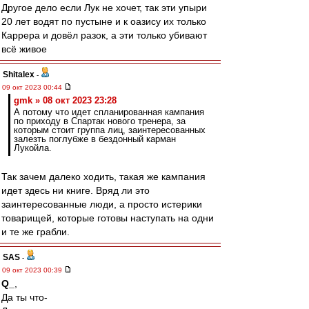
Другое дело если Лук не хочет, так эти упыри
20 лет водят по пустыне и к оазису их только
Каррера и довёл разок, а эти только убивают
всё живое
Shitalex
-
09 окт 2023 00:44
gmk » 08 окт 2023 23:28
А потому что идет спланированная кампания
по приходу в Спартак нового тренера, за
которым стоит группа лиц, заинтересованных
залезть поглубже в бездонный карман
Лукойла.
Так зачем далеко ходить, такая же кампания
идет здесь ни книге. Вряд ли это
заинтересованные люди, а просто истерики
товарищей, которые готовы наступать на одни
и те же грабли.
SAS
-
09 окт 2023 00:39
Q_
,
Да ты что-