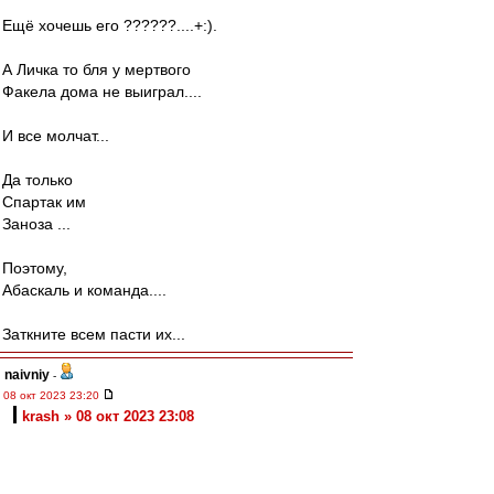
Ещё хочешь его ??????....+:).
А Личка то бля у мертвого
Факела дома не выиграл....
И все молчат...
Да только
Спартак им
Заноза ...
Поэтому,
Абаскаль и команда....
Заткните всем пасти их...
naivniy
-
08 окт 2023 23:20
krash » 08 окт 2023 23:08
Хех. Ровно противоположно думаю. Рябчук -