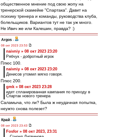
общественное мнение под свою жопу на
тренерской скамейке "Спартака". Давит на
психику тренера и команды, руководства клуба,
болельщиков. Вариантов тут не так уж много.
Не Ивич же или Калешин, правда? :)
Argos
-
08 окт 2023 23:53
naivniy » 08 окт 2023 23:20
Рябчук - добротный игрок
Плюс 100.
naivniy » 08 окт 2023 23:20
Денисов утомил мягко говоря.
Плюс 200.
gmk » 08 окт 2023 23:28
идет спланированная кампания по приходу в
Спартак нового тренера
Саламыча, что ли? Была ж неудачная попытка,
неужто снова полезет?
Край
-
08 окт 2023 23:43
Fosfor » 08 окт 2023, 23:31
.. Сгноил Литвинова..