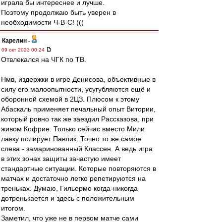
играла бы интереснее и лучше.
Поэтому продолжаю быть уверен в
необходимости Ч-В-С! (((
Карелин
-
09 окт 2023 00:24
Отвлекался на ЧГК по ТВ.
Нмв, издержки в игре Денисова, объективные в
силу его малоопытности, усугубляются ещё и
оборонной схемой в 2ЦЗ. Плюсом к этому
Абаскаль применяет печальный опыт Витории,
который ровно так же заездил Рассказова, при
живом Кофрие. Только сейчас вместо Мили
лавку полирует Павлик. Точно то же самое
слева - замаринованный Классен. А ведь игра
в этих зонах защиты зачастую имеет
стандартные ситуации. Которые повторяются в
матчах и достаточно легко репетируются на
треньках. Думаю, Гильермо когда-никогда
дотренькается и здесь с положительным
итогом.
Заметил, что уже не в первом матче сами