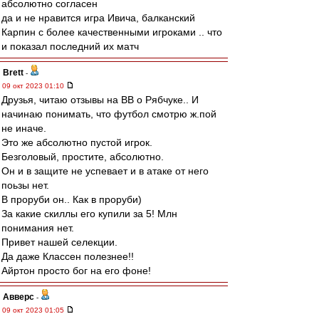
абсолютно согласен
да и не нравится игра Ивича, балканский
Карпин с более качественными игроками .. что
и показал последний их матч
Brett
-
09 окт 2023 01:10
Друзья, читаю отзывы на ВВ о Рябчуке.. И
начинаю понимать, что футбол смотрю ж.пой
не иначе.
Это же абсолютно пустой игрок.
Безголовый, простите, абсолютно.
Он и в защите не успевает и в атаке от него
поьзы нет.
В проруби он.. Как в проруби)
За какие скиллы его купили за 5! Млн
понимания нет.
Привет нашей селекции.
Да даже Классен полезнее!!
Айртон просто бог на его фоне!
Авверс
-
09 окт 2023 01:05