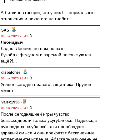
А Литвинов говорит, что у них ГТ нормальные
отношения и никто его не гнобит.
SAS
-
08 окт 2023 23:41
Леонидыч
,
Ладно, Леонид, не нам решать...
Лукойл с федуном и заремой посоветуются
ещё?!...
dispatcher
-
08 окт 2023 23:41
Увидел сегодня правого защитника. Пруцев
может.
Valex1956
-
08 окт 2023 23:41
После сегодняшней игры чувство
безысходности только усугубилось. Надеюсь,в
руководстве клуба всё-таки преобладает
здравый смысл и они прекратят бесконечные
эксперименты испанца. Абаскаль,кмк,очень не