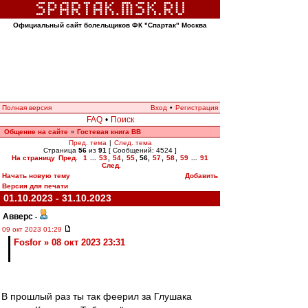
Официальный сайт болельщиков ФК "Спартак" Москва
Полная версия
Вход
•
Регистрация
FAQ
•
Поиск
Общение на сайте
Гостевая книга ВВ
»
Пред. тема
|
След. тема
Страница
56
из
91
[ Сообщений: 4524 ]
На страницу
Пред.
1
...
53
,
54
,
55
,
56
,
57
,
58
,
59
...
91
След.
Начать новую тему
Добавить
Версия для печати
01.10.2023 - 31.10.2023
Авверс
-
09 окт 2023 01:29
Fosfor » 08 окт 2023 23:31
В прошлый раз ты так феерил за Глушака