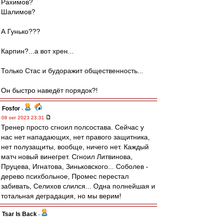
Рахимов?
Шалимов?
А Гунько???
Карпин?...а вот хрен...
Только Стас и будоражит общественность...
Он быстро наведёт порядок?!
Fosfor
-
08 окт 2023 23:31
Тренер просто сгноил полсостава. Сейчас у
нас нет нападающих, нет правого защитника,
нет полузащиты, вообще, ничего нет. Каждый
матч новый винегрет. Сгноил Литвинова,
Пруцева, Игнатова, Зиньковского... Соболев -
дерево психбольное, Промес перестал
забивать, Селихов слился... Одна полнейшая и
тотальная деградация, но мы верим!
Tsar Is Back
-