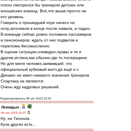
плохо смотрелся бы тренером детских или
юношеских команд. Всё,что выше-просто не
его уровень.
Говорить о прошедшей игре ничего не
хочу,затолкали в конце после навала, и ладно.
В команде сейчас ровно половина пассажиров
и пенсионеров, ждать от них подвигов и
перелома бессмысленно.
В оценке ситуации,очевидно,правы и те и
другие,истина,как обычно,где то посередине.
Но для меня человек,заявивший, что
официальный кубковый матч,да ещё и с
Динамо не имел никакого значения тренером
Спартака не является.
Очень жду кадровых решений.
Редактировалось 08 окт 2023 23:41
Леонидыч
-
08 окт 2023 23:37
Ну, не Тихонов…
Куча других есть…