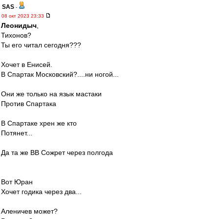
SAS
-
08 окт 2023 23:33
Леонидыч
,
Тихонов?
Ты его читал сегодня???
Хочет в Енисей.
В Спартак Московский?....ни ногой...
Они же только на язык мастаки
Против Спартака
В Спартаке хрен же кто
Потянет...
Да та же ВВ Сожрет через полгода
Вот Юран
Хочет годика через два...
Аленичев может?