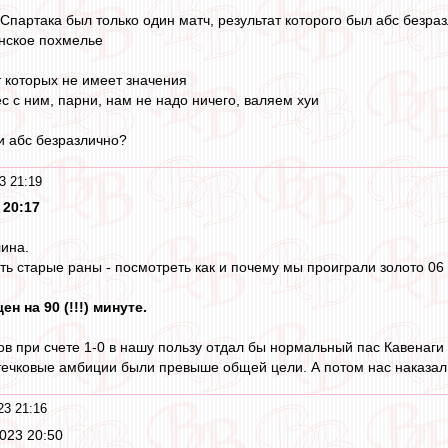
Спартака был только один матч, результат которого был абс безра
нское похмелье
т которых не имеет значения
с с ним, парни, нам не надо ничего, валяем хуи
ли абс безразлично?
3 21:19
 20:17
ина.
ь старые раны - посмотреть как и почему мы проиграли золото 06 
н на 90 (!!!) минуте.
ов при счете 1-0 в нашу пользу отдал бы нормальный пас Кавенаги (
ечковые амбиции были превыше общей цели. А потом нас наказал 
23 21:16
2023 20:50