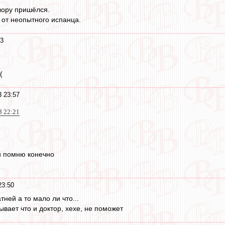
вору пришёлся.
 от неопытного испанца.
13
(
3 23:57
3 22:21
и помню конечно
23:50
тней а то мало ли что...
ывает что и доктор, хехе, не поможет