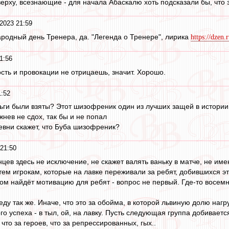
 верху, всезнающие - для начала Абаскалю хоть подсказали бы, что 
2023 21:59
родный день Тренера, да. "Легенда о Тренере", лирика
https://dze
1:56
ть и провокации не отрицаешь, значит. Хорошо.
1:52
ньги были взяты? Этот шизофреник один из лучших защей в истории
жнев не сдох, так бы и не попал
евни скажет, что Буба шизофреник?
 21:50
нцев здесь не исключение, не скажет валять ваньку в матче, не им
тем игрокам, которые на лавке переживали за ребят, добившихся эт
том найдёт мотивацию для ребят - вопрос не первый. Где-то восемн
еду так же. Иначе, что это за обойма, в которой львиную долю наг
о успеха - в тыл, ой, на лавку. Пусть следующая группа добиваетс
 что за героев, что за репрессированных, гых..