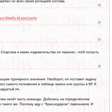
заебал он всех своей ротацией состава.
n.ru/a/XbmFn-bLmwCtnySn
 Спартака и какие издевательства он перенес, чтоб попасть
еющем турнирного значения. Наоборот, он поставит задачу
ого самого положения в таблице чемпа или группы в КР. А
адцатый,гм..
рузки несёт часть команды. Добились на определённом
я такого же. Поэтому жду с "Краснодаром" лавочников. И