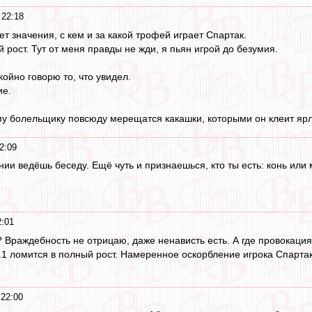
 22:18
т значения, с кем и за какой трофей играет Спартак.
 рост. Тут от меня правды не жди, я пьян игрой до безумия.
койно говорю то, что увидел.
ие.
ому болельщику повсюду мерещатся какашки, которыми он клеит ярлы
2:09
ии ведёшь беседу. Ещё чуть и признаешься, кто ты есть: конь или 
2:01
? Враждебность не отрицаю, даже ненависть есть. А где провокаци
2.1 ломится в полный рост. Намеренное оскорбление игрока Спартак
 22:00