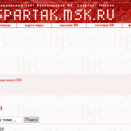
оманда
карта мира
магазин ВВ
гостевая ВВ
ф
вая книга ВВ
23
:19