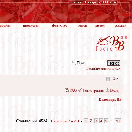
орумы
прогнозы
фан-клуб
юмор
музей
ссылки
Расширенный поиск
FAQ
Регистрация
Вход
Календарь ВВ
2
Сообщений: 4524 •
Страница
2
из
91
•
1
3
4
5
...
91