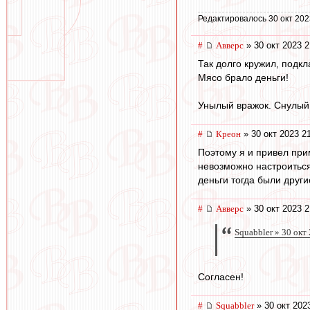
Редактировалось 30 окт 202
#
Авверс
» 30 окт 2023 2
Так долго кружил, подкл
Мясо брало деньги!
Унылый вражок. Снулый 
#
Креон
» 30 окт 2023 2
Поэтому я и привел прим
невозможно настроиться
деньги тогда были други
#
Авверс
» 30 окт 2023 2
Squabbler » 30 окт
Согласен!
#
Squabbler
» 30 окт 202