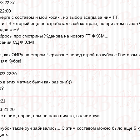
23 22:37
 22:00
уерге с составом и мой косяк.. но выбор всегда за ним ГТ.
и ТВ который еще не отработал свой контракт, но при этом вывел Ф
аздражает!
бросы про смотрины Жданова на нового ГТ ФКСМ...
брания СД ФКСМ!
ю, как ОИРу на старом Черкизоне перед игрой на кубок с Ростовом 
зял Кубок!
023 22:30
о в этих матчах были как раз они)))
о?
:21
3 21:20
с с ним, парни, нам не надо ничего, валяем хуи
кубок такие хуи забивались... С этим составом можно было еще 5 
иях.