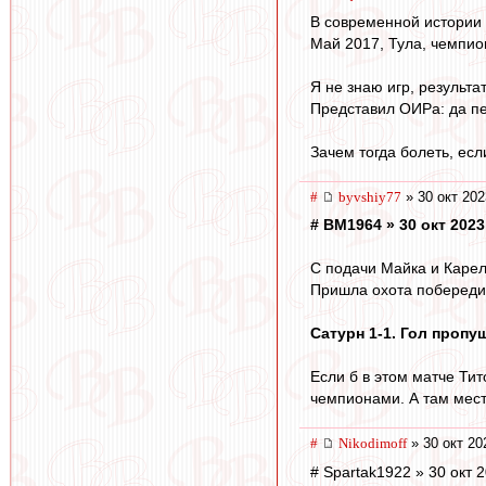
В современной истории 
Май 2017, Тула, чемпио
Я не знаю игр, результа
Представил ОИРа: да пе
Зачем тогда болеть, ес
#
byvshiy77
» 30 окт 202
# BM1964 » 30 окт 2023
С подачи Майка и Карел
Пришла охота побередит
Сатурн 1-1. Гол пропуще
Если б в этом матче Тит
чемпионами. А там мест
#
Nikodimoff
» 30 окт 20
# Spartak1922 » 30 окт 