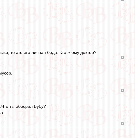
ки, то это его личная беда. Кто ж ему доктор?
мусор.
я.Что ты обосрал Бубу?
а.