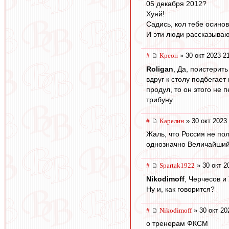
05 декабря 2012?
Хуяй!
Садись, кол тебе осино
И эти люди рассказывают
#
Креон
» 30 окт 2023 2
Roligan
, Да, поистерит
вдруг к столу подбегает
продул, то он этого не 
трибуну
#
Карелин
» 30 окт 2023
Жаль, что Россия не пол
однозначно Величайший.
#
Spartak1922
» 30 окт 2
Nikodimoff
, Черчесов и
Ну и, как говорится?
#
Nikodimoff
» 30 окт 20
о тренерам ФКСМ