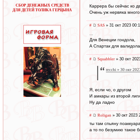
СБОР ДЕНЕЖНЫХ СРЕДСТВ
Каррера бы сейчас ко д
ДЛЯ ДЕТЕЙ ТОЛИКА ГЕРЦЫНА
Очень уж нервяка много
#
SAS
» 31 окт 2023 00:
...
Для Венеции гондола,
А Спартак для валидола
#
Squabbler
» 30 окт 202
recchi » 30 окт 202
Я, если чо, о другом
И амкары из второй лиг
Ну да ладно
#
Roligan
» 30 окт 2023 
ты там спьяну поаккуара
а то по безумию такое б