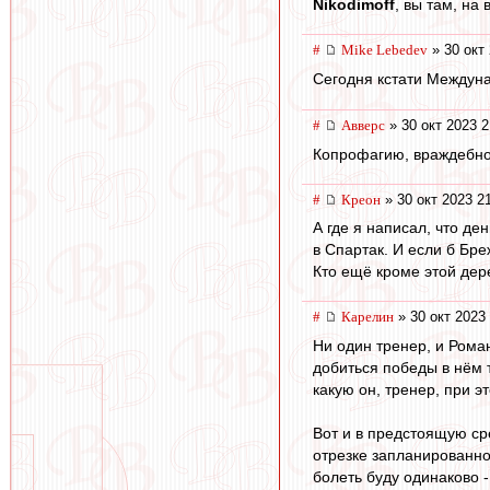
Nikodimoff
, вы там, на
#
Mike Lebedev
» 30 окт 
Сегодня кстати Междуна
#
Авверс
» 30 окт 2023 2
Копрофагию, враждебнос
#
Креон
» 30 окт 2023 2
А где я написал, что де
в Спартак. И если б Бре
Кто ещё кроме этой дер
#
Карелин
» 30 окт 2023
Ни один тренер, и Рома
добиться победы в нём 
какую он, тренер, при э
Вот и в предстоящую ср
отрезке запланированног
болеть буду одинаково -