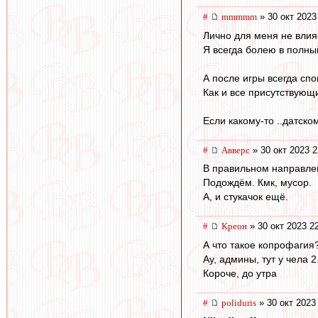
#
mmmmm
» 30 окт 2023
Лично для меня не влияе
Я всегда болею в полный
А после игры всегда спо
Как и все присутствующ
Если какому-то ..датск
#
Авверс
» 30 окт 2023 2
В правильном направлен
Подождём. Кмк, мусор.
А, и стукачок ещё.
#
Креон
» 30 окт 2023 2
А что такое копрофагия
Ау, админы, тут у чела 
Короче, до утра
#
poliduris
» 30 окт 2023