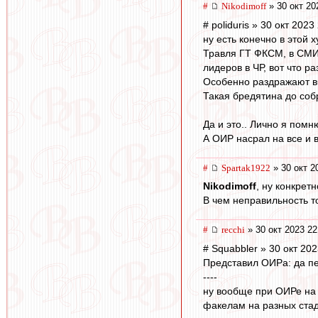
#
Nikodimoff
» 30 окт 20
# poliduris » 30 окт 2023
ну есть конечно в этой х
Травля ГТ ФКСМ, в СМИ 
лидеров в ЧР, вот что р
Особенно раздражают в
Такая бредятина до со
Да и это.. Лично я помн
А ОИР насрал на все и в
#
Spartak1922
» 30 окт 2
Nikodimoff
, ну конкретн
В чем неправильность т
#
recchi
» 30 окт 2023 22
# Squabbler » 30 окт 202
Представил ОИРа: да пе
----
ну вообще при ОИРе на 
факелам на разных стад