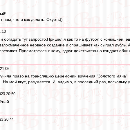
вый!
 нам, что и как делать. Охуеть))
1:10
ь и обгадить тут запросто.Пришел я как то на футбол с конюшней, е
 взлохмаченное нервное создание и спрашивает как сыграл дубль. А 
переживет. Присмотрелся к нему, вдруг действительно кондрат обним
 21:06
учила право на трансляцию церемонии вручения "Золотого мяча". Важ
 На мой вкус, разумеется. И, видимо, в последний раз, поскольку 
023 20:50
 Унай
23 20:44