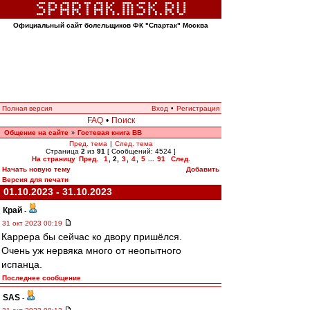
Официальный сайт болельщиков ФК "Спартак" Москва
Полная версия
Вход
•
Регистрация
FAQ
•
Поиск
Общение на сайте
Гостевая книга ВВ
»
Пред. тема
|
След. тема
Страница
2
из
91
[ Сообщений: 4524 ]
На страницу
Пред.
1
,
2
,
3
,
4
,
5
...
91
След.
Начать новую тему
Добавить
Версия для печати
01.10.2023 - 31.10.2023
Край
-
31 окт 2023 00:19
Каррера бы сейчас ко двору пришёлся.
Очень уж нервяка много от неопытного
испанца.
Последнее сообщение
SAS
-