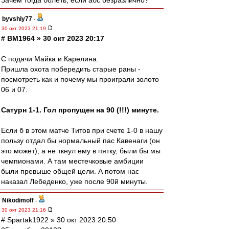
Зачем тогда болеть, если абс безразлично?
byvshiy77
-
30 окт 2023 21:19
# BM1964 » 30 окт 2023 20:17
С подачи Майка и Карелина.
Пришла охота побередить старые раны -
посмотреть как и почему мы проиграли золото
06 и 07.
Сатурн 1-1. Гол пропущен на 90 (!!!) минуте.
Если б в этом матче Титов при счете 1-0 в нашу
пользу отдал бы нормальный пас Кавенаги (он
это может), а не ткнул ему в пятку, были бы мы
чемпионами. А там местечковые амбиции
были превыше общей цели. А потом нас
наказал Лебеденко, уже после 90й минуты.
Nikodimoff
-
30 окт 2023 21:16
# Spartak1922 » 30 окт 2023 20:50