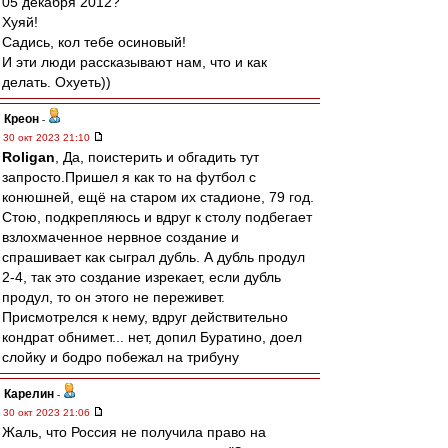
05 декабря 2012?
Хуяй!
Садись, кол тебе осиновый!
И эти люди рассказывают нам, что и как
делать. Охуеть))
Креон
-
30 окт 2023 21:10
Roligan
, Да, поистерить и обгадить тут
запросто.Пришел я как то на футбол с
конюшней, ещё на старом их стадионе, 79 год.
Стою, подкрепляюсь и вдруг к столу подбегает
взлохмаченное нервное создание и
спрашивает как сыграл дубль. А дубль продул
2-4, так это создание изрекает, если дубль
продул, то он этого не переживет.
Присмотрелся к нему, вдруг действительно
кондрат обнимет... нет, допил Буратино, доел
слойку и бодро побежал на трибуну
Карелин
-
30 окт 2023 21:06
Жаль, что Россия не получила право на