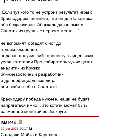
"Если тут кого то не устроит результат игры с
Краснодаром, помните, что он для Спартака
абс безразличен. Абаскаль давно вывел
Спартак из группы с первого места... "
не вспомнят, обгадят с ног до
головы..особенно:
недавно получивший теренескую лицензизию
уефа категории Про собиратель чужих цитат
аналитик из Кружки
ближневосточный разработчик
и др неофициальные лица
они любят себя в Спартаке
Краснодару победа нужнее, наши не будят
напрягаться имхо,,, это кстати может быть
разменной монетой во 2м круге.
BM1964
-
30 окт 2023 20:17
С подачи Майка и Карелина.