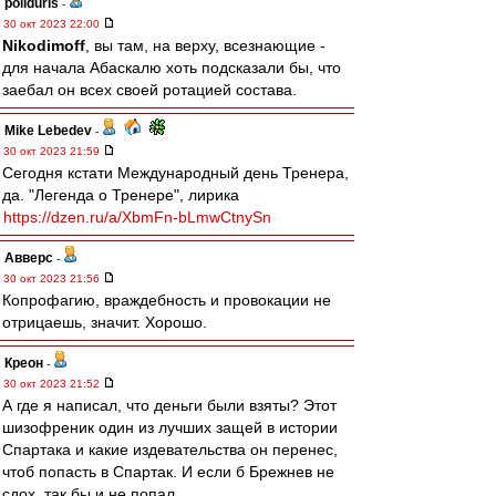
poliduris
-
30 окт 2023 22:00
Nikodimoff
, вы там, на верху, всезнающие -
для начала Абаскалю хоть подсказали бы, что
заебал он всех своей ротацией состава.
Mike Lebedev
-
30 окт 2023 21:59
Сегодня кстати Международный день Тренера,
да. "Легенда о Тренере", лирика
https://dzen.ru/a/XbmFn-bLmwCtnySn
Авверс
-
30 окт 2023 21:56
Копрофагию, враждебность и провокации не
отрицаешь, значит. Хорошо.
Креон
-
30 окт 2023 21:52
А где я написал, что деньги были взяты? Этот
шизофреник один из лучших защей в истории
Спартака и какие издевательства он перенес,
чтоб попасть в Спартак. И если б Брежнев не
сдох, так бы и не попал