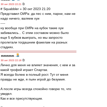
30 окт 2023 22:21
# Squabbler » 30 окт 2023 21:20
Представил ОИРа: да пес с ним, парни, нам не
надо ничего, валяем хуи
----
ну вообще при ОИРе на кубок такие хуи
забивались... С этим составом можно было
еще 5 кубков выиграть, но мы запросто
пролетали тогдашним факелам на разных
стадиях.
mmmmm
-
30 окт 2023 22:18
Лично для меня не влияет значения, с кем и за
какой трофей играет Спартак.
Я всегда болею в полный рост. Тут от меня
правды не жди, я пьян игрой до безумия.
А после игры всегда спокойно говорю то, что
увидел.
Как и все присутствующие.