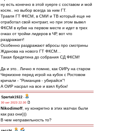
ну есть конечно в этой хуерге с составом и мой
косяк.. но выбор всегда за ним ГТ.
Травля ГТ ФКСМ, в СМИ и ТВ который еще не
отработал свой контракт, но при этом вывел
ФКСМ в кубке на первом месте и идет в трех
очках от тройки лидеров в ЧР, вот что
раздражает!
Особенно раздражают вбросы про смотрины
Жданова на нового ГТ ФКСМ...
Такая бредятина до собрания СД ФКСМ!
Да и это.. Лично я помню, как ОИРу на старом
Черкизоне перед игрой на кубок с Ростовом
кричали - "Романцев - убирайся"!
А ОИР насрал на все и взял Кубок!
Spartak1922
-
30 окт 2023 22:30
Nikodimoff
, ну конкретно в этих матчах были
как раз они)))
В чем неправильность то?
recchi
-