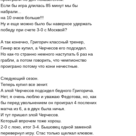
Если бы игра длилась 85 минут мы бы
набрали...
на 10 очков больше!!!
Ну и еще можно было бы наверное удержать
победу при счете 3-0 с Москвой?
А так конечно, Григорич классный тренер,
Гинер все купил, а Черчесов его подсидел.
Но как-то странно немного наступать 6 раз на
грабли, а потом говорить, что чемпионство
проиграно потому что кони нечестные.
Следующий сезон.
Теперь купил все зенит.
А злой Черчесов подсидел бедного Григорича.
Нет, я очень люблю и уважаю Федотова, но, как
бы перед увольнением он проиграл 4 послених
матча из 6, а в двух была ничья.
И тут пришел злой Черчесов.
Который впрочем тоже хорош.
2-0 с локо, итог 3-4. Бышовец одной заменой
перевернул игру. Стас только щелкал клювом.