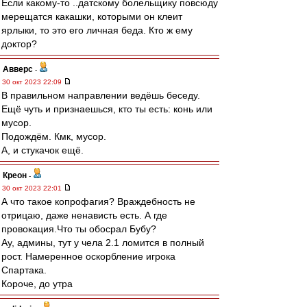
Если какому-то ..датскому болельщику повсюду
мерещатся какашки, которыми он клеит
ярлыки, то это его личная беда. Кто ж ему
доктор?
Авверс
-
30 окт 2023 22:09
В правильном направлении ведёшь беседу.
Ещё чуть и признаешься, кто ты есть: конь или
мусор.
Подождём. Кмк, мусор.
А, и стукачок ещё.
Креон
-
30 окт 2023 22:01
А что такое копрофагия? Враждебность не
отрицаю, даже ненависть есть. А где
провокация.Что ты обосрал Бубу?
Ау, админы, тут у чела 2.1 ломится в полный
рост. Намеренное оскорбление игрока
Спартака.
Короче, до утра