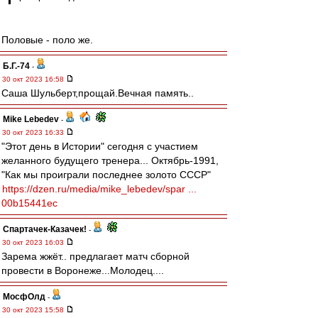
Половые - поло же.
Б.Г.-74
-
30 окт 2023 16:58
Саша Шульберт,прощай.Вечная память..
Mike Lebedev
-
30 окт 2023 16:33
"Этот день в Истории" сегодня с участием
желанного будущего тренера... Октябрь-1991,
"Как мы проиграли последнее золото СССР"
https://dzen.ru/media/mike_lebedev/spar ...
00b15441ec
Спартачек-Казачек!
-
30 окт 2023 16:03
Зарема жжёт.. предлагает матч сборной
провести в Воронеже...Молодец....
МосфОлд
-
30 окт 2023 15:58