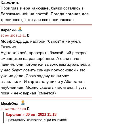
Карелин
,
Проиграв вчера канюшне, бычки остались в
Белокаменной на постой. Погода поганая для
тренировок, хотя для всех одинаковая.
Карелин
-
30 окт 2023 15:51
МосфОлд
, Да, настрой "быков" я не учёл.
Резонно..
Ну, тоже хлеб: проверить ближайший резерв/
сменщиков на разъярённых. А если паче
чаяния, они погонятся за золотым журавлём, а
у нас будут ловить синицу полуосновой - это
уже их дело. Свою задачу наши уже
выполнили. И карта эта у них и у Абаскаля -
неубиенная. Можно сказать - монтана. Пусть
пока и некозырная (смеётся)
МосфОлд
-
30 окт 2023 15:33
Карелин » 30 окт 2023 15:18
Турнирного значения игра не имеет