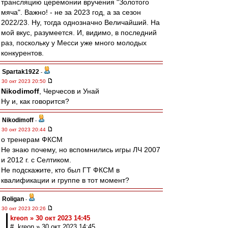
трансляцию церемонии вручения "Золотого
мяча". Важно! - не за 2023 год, а за сезон
2022/23. Ну, тогда однозначно Величайший. На
мой вкус, разумеется. И, видимо, в последний
раз, поскольку у Месси уже много молодых
конкурентов.
Spartak1922
-
30 окт 2023 20:50
Nikodimoff
, Черчесов и Унай
Ну и, как говорится?
Nikodimoff
-
30 окт 2023 20:44
о тренерам ФКСМ
Не знаю почему, но вспомнились игры ЛЧ 2007
и 2012 г. с Селтиком.
Не подскажите, кто был ГТ ФКСМ в
квалификации и группе в тот момент?
Roligan
-
30 окт 2023 20:26
kreon » 30 окт 2023 14:45
# kreon » 30 окт 2023 14:45