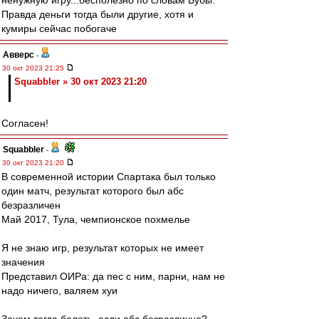
ненужную игру...бесполезно по словам Бубы.
Правда деньги тогда были другие, хотя и
кумиры сейчас побогаче
Авверс
-
30 окт 2023 21:25
Squabbler » 30 окт 2023 21:20
Согласен!
Squabbler
-
30 окт 2023 21:20
В современной истории Спартака был только
один матч, результат которого был абс
безразличен
Май 2017, Тула, чемпионское похмелье
Я не знаю игр, результат которых не имеет
значения
Представил ОИРа: да пес с ним, парни, нам не
надо ничего, валяем хуи