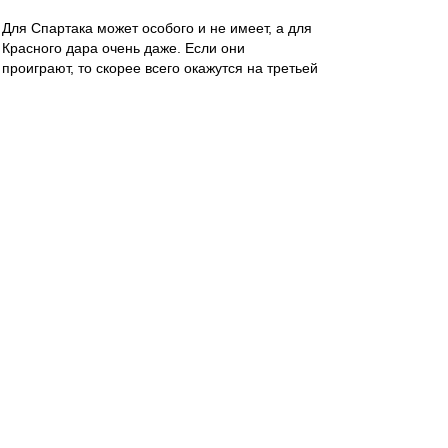
Для Спартака может особого и не имеет, а для
Красного дара очень даже. Если они
проиграют, то скорее всего окажутся на третьей
строчке, - это путь вниз, в преисподню
регионального пути, где слышен хруст костей и
трясина размытых полей. Так что если у наших
есть хоть литр самолюбия, то они просто
обязаны притопить конкурента. А если нет
даже поллитры, то один хрен за Спартак
болеть не перестану, а равно так же смотреть
его игры!
- - - - - - - - -- - - - - - - - - -
Шульберту вечная память и царствие
небесное...((((
Карелин
-
30 окт 2023 15:18
С "Краснодаром", в среду - Евгений Буланов,
ВАР - Шадыханов.
Что-то не помню Буланова, обслуживающего
наши матчи.
Правда, на Кубок Мажич ставит судей с лавки/