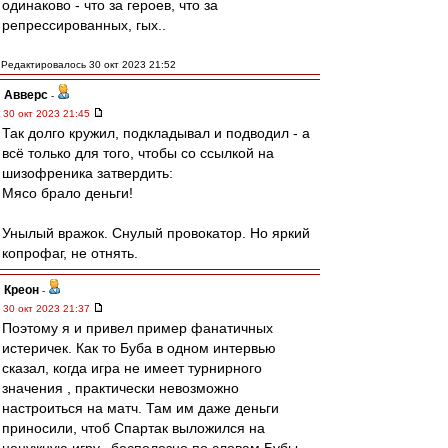
одинаково - что за героев, что за
репрессированных, гых..
Редактировалось 30 окт 2023 21:52
Авверс
-
30 окт 2023 21:45
Так долго кружил, подкладывал и подводил - а
всё только для того, чтобы со ссылкой на
шизофреника затвердить:
Мясо брало деньги!
Унылый вражок. Снулый провокатор. Но яркий
копрофаг, не отнять.
Креон
-
30 окт 2023 21:37
Поэтому я и привел пример фанатичных
истеричек. Как то Буба в одном интервью
сказал, когда игра не имеет турнирного
значения , практически невозможно
настроиться на матч. Там им даже деньги
приносили, чтоб Спартак выложился на