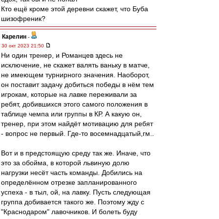
Кто ещё кроме этой деревни скажет, что Буба
шизофреник?
Карелин
-
30 окт 2023 21:50
Ни один тренер, и Романцев здесь не
исключение, не скажет валять ваньку в матче,
не имеющем турнирного значения. Наоборот,
он поставит задачу добиться победы в нём тем
игрокам, которые на лавке переживали за
ребят, добившихся этого самого положения в
таблице чемпа или группы в КР. А какую он,
тренер, при этом найдёт мотивацию для ребят
- вопрос не первый. Где-то восемнадцатый,гм..
Вот и в предстоящую среду так же. Иначе, что
это за обойма, в которой львиную долю
нагрузки несёт часть команды. Добились на
определённом отрезке запланированного
успеха - в тыл, ой, на лавку. Пусть следующая
группа добивается такого же. Поэтому жду с
"Краснодаром" лавочников. И болеть буду