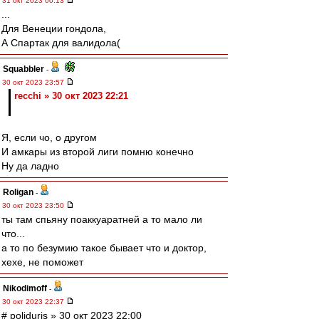
31 окт 2023 00:13
...
Для Венеции гондола,
А Спартак для валидола(
Squabbler
-
30 окт 2023 23:57
recchi » 30 окт 2023 22:21
Я, если чо, о другом
И амкары из второй лиги помню конечно
Ну да ладно
Roligan
-
30 окт 2023 23:50
ты там спьяну поаккуаратней а то мало ли
что...
а то по безумию такое бывает что и доктор,
хехе, не поможет
Nikodimoff
-
30 окт 2023 22:37
# poliduris » 30 окт 2023 22:00