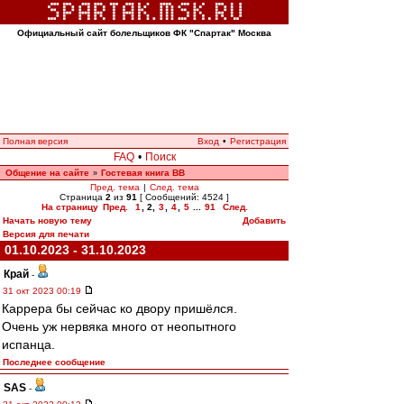
Официальный сайт болельщиков ФК "Спартак" Москва
Полная версия
Вход
•
Регистрация
FAQ
•
Поиск
Общение на сайте
Гостевая книга ВВ
»
Пред. тема
|
След. тема
Страница
2
из
91
[ Сообщений: 4524 ]
На страницу
Пред.
1
,
2
,
3
,
4
,
5
...
91
След.
Начать новую тему
Добавить
Версия для печати
01.10.2023 - 31.10.2023
Край
-
31 окт 2023 00:19
Каррера бы сейчас ко двору пришёлся.
Очень уж нервяка много от неопытного
испанца.
Последнее сообщение
SAS
-