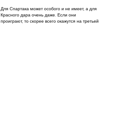
Для Спартака может особого и не имеет, а для
Красного дара очень даже. Если они
проиграют, то скорее всего окажутся на третьей
строчке, - это путь вниз, в преисподню
регионального пути, где слышен хруст костей и
трясина размытых полей. Так что если у наших
есть хоть литр самолюбия, то они просто
обязаны притопить конкурента. А если нет
даже поллитры, то один хрен за Спартак
болеть не перестану, а равно так же смотреть
его игры!
- - - - - - - - -- - - - - - - - - -
Шульберту вечная память и царствие
небесное...((((
Карелин
-
30 окт 2023 15:18
С "Краснодаром", в среду - Евгений Буланов,
ВАР - Шадыханов.
Что-то не помню Буланова, обслуживающего
наши матчи.
Правда, на Кубок Мажич ставит судей с лавки/