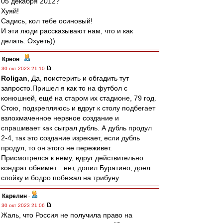
05 декабря 2012?
Хуяй!
Садись, кол тебе осиновый!
И эти люди рассказывают нам, что и как
делать. Охуеть))
Креон
-
30 окт 2023 21:10
Roligan
, Да, поистерить и обгадить тут
запросто.Пришел я как то на футбол с
конюшней, ещё на старом их стадионе, 79 год.
Стою, подкрепляюсь и вдруг к столу подбегает
взлохмаченное нервное создание и
спрашивает как сыграл дубль. А дубль продул
2-4, так это создание изрекает, если дубль
продул, то он этого не переживет.
Присмотрелся к нему, вдруг действительно
кондрат обнимет... нет, допил Буратино, доел
слойку и бодро побежал на трибуну
Карелин
-
30 окт 2023 21:06
Жаль, что Россия не получила право на