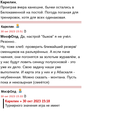
Карелин
,
Проиграв вчера канюшне, бычки остались в
Белокаменной на постой. Погода поганая для
тренировок, хотя для всех одинаковая.
Карелин
-
30 окт 2023 15:51
МосфОлд
, Да, настрой "быков" я не учёл.
Резонно..
Ну, тоже хлеб: проверить ближайший резерв/
сменщиков на разъярённых. А если паче
чаяния, они погонятся за золотым журавлём, а
у нас будут ловить синицу полуосновой - это
уже их дело. Свою задачу наши уже
выполнили. И карта эта у них и у Абаскаля -
неубиенная. Можно сказать - монтана. Пусть
пока и некозырная (смеётся)
МосфОлд
-
30 окт 2023 15:33
Карелин » 30 окт 2023 15:18
Турнирного значения игра не имеет