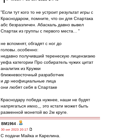
"Если тут кого то не устроит результат игры с
Краснодаром, помните, что он для Спартака
абс безразличен. Абаскаль давно вывел
Спартак из группы с первого места... "
не вспомнят, обгадят с ног до
головы..особенно:
недавно получивший теренескую лицензизию
уефа категории Про собиратель чужих цитат
аналитик из Кружки
ближневосточный разработчик
и др неофициальные лица
они любят себя в Спартаке
Краснодару победа нужнее, наши не будят
напрягаться имхо,,, это кстати может быть
разменной монетой во 2м круге.
BM1964
-
30 окт 2023 20:17
С подачи Майка и Карелина.