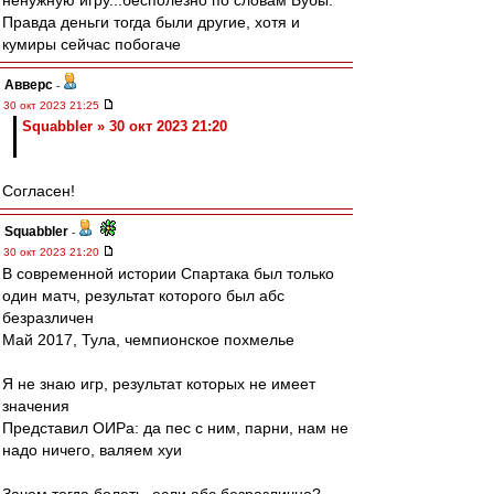
ненужную игру...бесполезно по словам Бубы.
Правда деньги тогда были другие, хотя и
кумиры сейчас побогаче
Авверс
-
30 окт 2023 21:25
Squabbler » 30 окт 2023 21:20
Согласен!
Squabbler
-
30 окт 2023 21:20
В современной истории Спартака был только
один матч, результат которого был абс
безразличен
Май 2017, Тула, чемпионское похмелье
Я не знаю игр, результат которых не имеет
значения
Представил ОИРа: да пес с ним, парни, нам не
надо ничего, валяем хуи