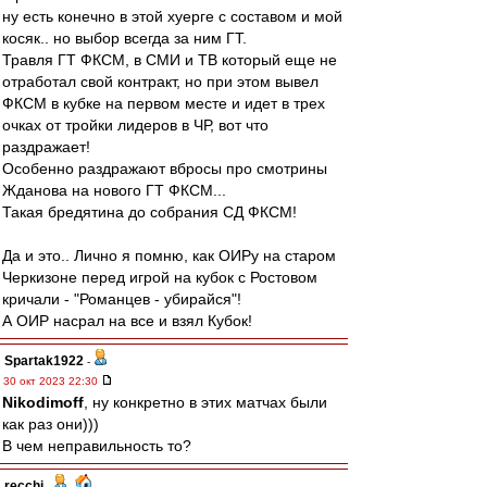
ну есть конечно в этой хуерге с составом и мой
косяк.. но выбор всегда за ним ГТ.
Травля ГТ ФКСМ, в СМИ и ТВ который еще не
отработал свой контракт, но при этом вывел
ФКСМ в кубке на первом месте и идет в трех
очках от тройки лидеров в ЧР, вот что
раздражает!
Особенно раздражают вбросы про смотрины
Жданова на нового ГТ ФКСМ...
Такая бредятина до собрания СД ФКСМ!
Да и это.. Лично я помню, как ОИРу на старом
Черкизоне перед игрой на кубок с Ростовом
кричали - "Романцев - убирайся"!
А ОИР насрал на все и взял Кубок!
Spartak1922
-
30 окт 2023 22:30
Nikodimoff
, ну конкретно в этих матчах были
как раз они)))
В чем неправильность то?
recchi
-