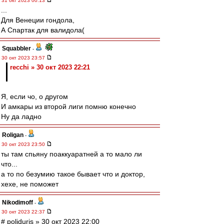
31 окт 2023 00:13
...
Для Венеции гондола,
А Спартак для валидола(
Squabbler
-
30 окт 2023 23:57
recchi » 30 окт 2023 22:21
Я, если чо, о другом
И амкары из второй лиги помню конечно
Ну да ладно
Roligan
-
30 окт 2023 23:50
ты там спьяну поаккуаратней а то мало ли
что...
а то по безумию такое бывает что и доктор,
хехе, не поможет
Nikodimoff
-
30 окт 2023 22:37
# poliduris » 30 окт 2023 22:00