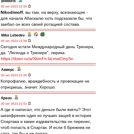
poliduris
-
30 окт 2023 22:00
Nikodimoff
, вы там, на верху, всезнающие -
для начала Абаскалю хоть подсказали бы, что
заебал он всех своей ротацией состава.
Mike Lebedev
-
30 окт 2023 21:59
Сегодня кстати Международный день Тренера,
да. "Легенда о Тренере", лирика
https://dzen.ru/a/XbmFn-bLmwCtnySn
Авверс
-
30 окт 2023 21:56
Копрофагию, враждебность и провокации не
отрицаешь, значит. Хорошо.
Креон
-
30 окт 2023 21:52
А где я написал, что деньги были взяты? Этот
шизофреник один из лучших защей в истории
Спартака и какие издевательства он перенес,
чтоб попасть в Спартак. И если б Брежнев не
сдох, так бы и не попал