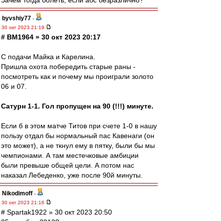
Зачем тогда болеть, если абс безразлично?
byvshiy77
-
30 окт 2023 21:19
# BM1964 » 30 окт 2023 20:17
С подачи Майка и Карелина.
Пришла охота побередить старые раны -
посмотреть как и почему мы проиграли золото
06 и 07.
Сатурн 1-1. Гол пропущен на 90 (!!!) минуте.
Если б в этом матче Титов при счете 1-0 в нашу
пользу отдал бы нормальный пас Кавенаги (он
это может), а не ткнул ему в пятку, были бы мы
чемпионами. А там местечковые амбиции
были превыше общей цели. А потом нас
наказал Лебеденко, уже после 90й минуты.
Nikodimoff
-
30 окт 2023 21:16
# Spartak1922 » 30 окт 2023 20:50