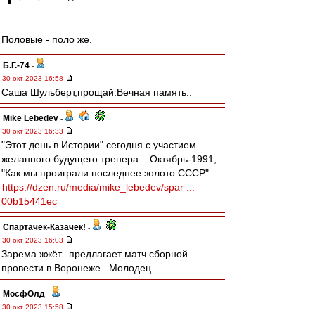
Половые - поло же.
Б.Г.-74
-
30 окт 2023 16:58
Саша Шульберт,прощай.Вечная память..
Mike Lebedev
-
30 окт 2023 16:33
"Этот день в Истории" сегодня с участием
желанного будущего тренера... Октябрь-1991,
"Как мы проиграли последнее золото СССР"
https://dzen.ru/media/mike_lebedev/spar ...
00b15441ec
Спартачек-Казачек!
-
30 окт 2023 16:03
Зарема жжёт.. предлагает матч сборной
провести в Воронеже...Молодец....
МосфОлд
-
30 окт 2023 15:58