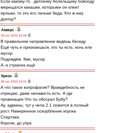
Если какому-то ..датскому болельщику повсюду
мерещатся какашки, которыми он клеит
ярлыки, то это его личная беда. Кто ж ему
доктор?
Авверс
-
30 окт 2023 22:09
В правильном направлении ведёшь беседу.
Ещё чуть и признаешься, кто ты есть: конь или
мусор.
Подождём. Кмк, мусор.
А, и стукачок ещё.
Креон
-
30 окт 2023 22:01
А что такое копрофагия? Враждебность не
отрицаю, даже ненависть есть. А где
провокация.Что ты обосрал Бубу?
Ау, админы, тут у чела 2.1 ломится в полный
рост. Намеренное оскорбление игрока
Спартака.
Короче, до утра