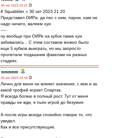
30 окт 2023 22:21
# Squabbler » 30 окт 2023 21:20
Представил ОИРа: да пес с ним, парни, нам не
надо ничего, валяем хуи
----
ну вообще при ОИРе на кубок такие хуи
забивались... С этим составом можно было
еще 5 кубков выиграть, но мы запросто
пролетали тогдашним факелам на разных
стадиях.
mmmmm
-
30 окт 2023 22:18
Лично для меня не влияет значения, с кем и за
какой трофей играет Спартак.
Я всегда болею в полный рост. Тут от меня
правды не жди, я пьян игрой до безумия.
А после игры всегда спокойно говорю то, что
увидел.
Как и все присутствующие.