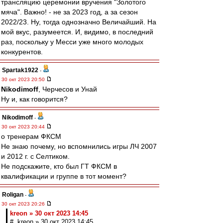
трансляцию церемонии вручения "Золотого
мяча". Важно! - не за 2023 год, а за сезон
2022/23. Ну, тогда однозначно Величайший. На
мой вкус, разумеется. И, видимо, в последний
раз, поскольку у Месси уже много молодых
конкурентов.
Spartak1922
-
30 окт 2023 20:50
Nikodimoff
, Черчесов и Унай
Ну и, как говорится?
Nikodimoff
-
30 окт 2023 20:44
о тренерам ФКСМ
Не знаю почему, но вспомнились игры ЛЧ 2007
и 2012 г. с Селтиком.
Не подскажите, кто был ГТ ФКСМ в
квалификации и группе в тот момент?
Roligan
-
30 окт 2023 20:26
kreon » 30 окт 2023 14:45
# kreon » 30 окт 2023 14:45