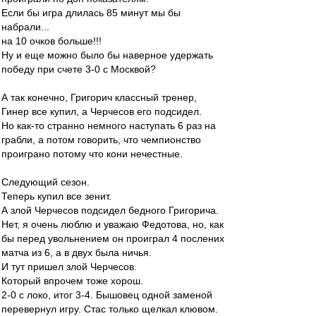
Если бы игра длилась 85 минут мы бы
набрали...
на 10 очков больше!!!
Ну и еще можно было бы наверное удержать
победу при счете 3-0 с Москвой?
А так конечно, Григорич классный тренер,
Гинер все купил, а Черчесов его подсидел.
Но как-то странно немного наступать 6 раз на
грабли, а потом говорить, что чемпионство
проиграно потому что кони нечестные.
Следующий сезон.
Теперь купил все зенит.
А злой Черчесов подсидел бедного Григорича.
Нет, я очень люблю и уважаю Федотова, но, как
бы перед увольнением он проиграл 4 послених
матча из 6, а в двух была ничья.
И тут пришел злой Черчесов.
Который впрочем тоже хорош.
2-0 с локо, итог 3-4. Бышовец одной заменой
перевернул игру. Стас только щелкал клювом.