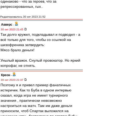
одинаково - что за героев, что за
репрессированных, гых..
Редактировалось 30 окт 2023 21:52
Авверс
-
30 окт 2023 21:45
Так долго кружил, подкладывал и подводил - а
всё только для того, чтобы со ссылкой на
шизофреника затвердить:
Мясо брало деньги!
Унылый вражок. Снулый провокатор. Но яркий
копрофаг, не отнять.
Креон
-
30 окт 2023 21:37
Поэтому я и привел пример фанатичных
истеричек. Как то Буба в одном интервью
сказал, когда игра не имеет турнирного
значения , практически невозможно
настроиться на матч. Там им даже деньги
приносили, чтоб Спартак выложился на