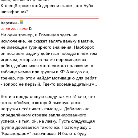
Кто ещё кроме этой деревни скажет, что Буба
шизофреник?
Карелин
-
30 окт 2023 21:50
Ни один тренер, и Романцев здесь не
исключение, не скажет валять ваньку в матче,
не имеющем турнирного значения. Наоборот,
он поставит задачу добиться победы в нём тем
игрокам, которые на лавке переживали за
ребят, добившихся этого самого положения в
таблице чемпа или группы в КР. А какую он,
тренер, при этом найдёт мотивацию для ребят
- вопрос не первый. Где-то восемнадцатый,гм..
Вот и в предстоящую среду так же. Иначе, что
это за обойма, в которой львиную долю
нагрузки несёт часть команды. Добились на
определённом отрезке запланированного
успеха - в тыл, ой, на лавку. Пусть следующая
группа добивается такого же. Поэтому жду с
"Краснодаром" лавочников. И болеть буду