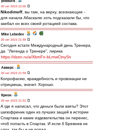
poliduris
-
30 окт 2023 22:00
Nikodimoff
, вы там, на верху, всезнающие -
для начала Абаскалю хоть подсказали бы, что
заебал он всех своей ротацией состава.
Mike Lebedev
-
30 окт 2023 21:59
Сегодня кстати Международный день Тренера,
да. "Легенда о Тренере", лирика
https://dzen.ru/a/XbmFn-bLmwCtnySn
Авверс
-
30 окт 2023 21:56
Копрофагию, враждебность и провокации не
отрицаешь, значит. Хорошо.
Креон
-
30 окт 2023 21:52
А где я написал, что деньги были взяты? Этот
шизофреник один из лучших защей в истории
Спартака и какие издевательства он перенес,
чтоб попасть в Спартак. И если б Брежнев не
сдох, так бы и не попал