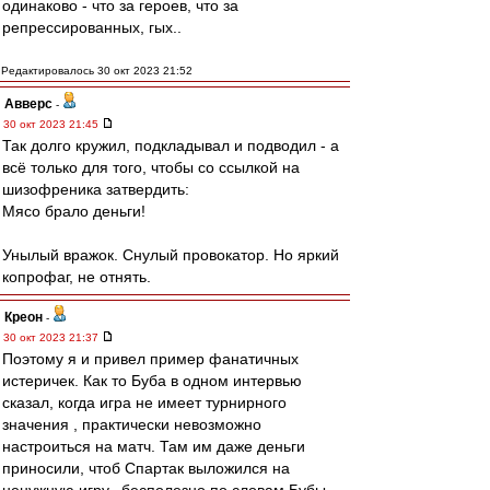
одинаково - что за героев, что за
репрессированных, гых..
Редактировалось 30 окт 2023 21:52
Авверс
-
30 окт 2023 21:45
Так долго кружил, подкладывал и подводил - а
всё только для того, чтобы со ссылкой на
шизофреника затвердить:
Мясо брало деньги!
Унылый вражок. Снулый провокатор. Но яркий
копрофаг, не отнять.
Креон
-
30 окт 2023 21:37
Поэтому я и привел пример фанатичных
истеричек. Как то Буба в одном интервью
сказал, когда игра не имеет турнирного
значения , практически невозможно
настроиться на матч. Там им даже деньги
приносили, чтоб Спартак выложился на