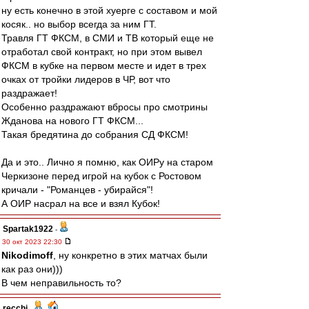
ну есть конечно в этой хуерге с составом и мой
косяк.. но выбор всегда за ним ГТ.
Травля ГТ ФКСМ, в СМИ и ТВ который еще не
отработал свой контракт, но при этом вывел
ФКСМ в кубке на первом месте и идет в трех
очках от тройки лидеров в ЧР, вот что
раздражает!
Особенно раздражают вбросы про смотрины
Жданова на нового ГТ ФКСМ...
Такая бредятина до собрания СД ФКСМ!
Да и это.. Лично я помню, как ОИРу на старом
Черкизоне перед игрой на кубок с Ростовом
кричали - "Романцев - убирайся"!
А ОИР насрал на все и взял Кубок!
Spartak1922
-
30 окт 2023 22:30
Nikodimoff
, ну конкретно в этих матчах были
как раз они)))
В чем неправильность то?
recchi
-