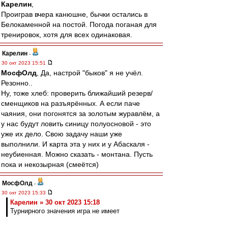
Карелин
,
Проиграв вчера канюшне, бычки остались в
Белокаменной на постой. Погода поганая для
тренировок, хотя для всех одинаковая.
Карелин
-
30 окт 2023 15:51
МосфОлд
, Да, настрой "быков" я не учёл.
Резонно..
Ну, тоже хлеб: проверить ближайший резерв/
сменщиков на разъярённых. А если паче
чаяния, они погонятся за золотым журавлём, а
у нас будут ловить синицу полуосновой - это
уже их дело. Свою задачу наши уже
выполнили. И карта эта у них и у Абаскаля -
неубиенная. Можно сказать - монтана. Пусть
пока и некозырная (смеётся)
МосфОлд
-
30 окт 2023 15:33
Карелин » 30 окт 2023 15:18
Турнирного значения игра не имеет