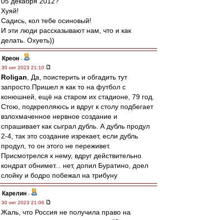
05 декабря 2012?
Хуяй!
Садись, кол тебе осиновый!
И эти люди рассказывают нам, что и как
делать. Охуеть))
Креон
-
30 окт 2023 21:10
Roligan
, Да, поистерить и обгадить тут
запросто.Пришел я как то на футбол с
конюшней, ещё на старом их стадионе, 79 год.
Стою, подкрепляюсь и вдруг к столу подбегает
взлохмаченное нервное создание и
спрашивает как сыграл дубль. А дубль продул
2-4, так это создание изрекает, если дубль
продул, то он этого не переживет.
Присмотрелся к нему, вдруг действительно
кондрат обнимет... нет, допил Буратино, доел
слойку и бодро побежал на трибуну
Карелин
-
30 окт 2023 21:06
Жаль, что Россия не получила право на