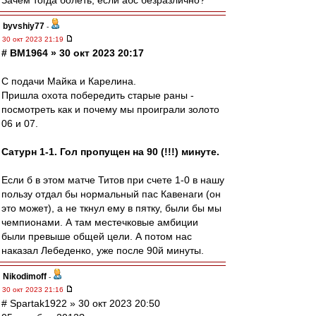
Зачем тогда болеть, если абс безразлично?
byvshiy77
-
30 окт 2023 21:19
# BM1964 » 30 окт 2023 20:17
С подачи Майка и Карелина.
Пришла охота побередить старые раны -
посмотреть как и почему мы проиграли золото
06 и 07.
Сатурн 1-1. Гол пропущен на 90 (!!!) минуте.
Если б в этом матче Титов при счете 1-0 в нашу
пользу отдал бы нормальный пас Кавенаги (он
это может), а не ткнул ему в пятку, были бы мы
чемпионами. А там местечковые амбиции
были превыше общей цели. А потом нас
наказал Лебеденко, уже после 90й минуты.
Nikodimoff
-
30 окт 2023 21:16
# Spartak1922 » 30 окт 2023 20:50