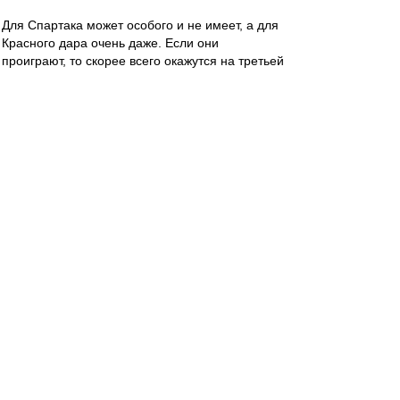
Для Спартака может особого и не имеет, а для
Красного дара очень даже. Если они
проиграют, то скорее всего окажутся на третьей
строчке, - это путь вниз, в преисподню
регионального пути, где слышен хруст костей и
трясина размытых полей. Так что если у наших
есть хоть литр самолюбия, то они просто
обязаны притопить конкурента. А если нет
даже поллитры, то один хрен за Спартак
болеть не перестану, а равно так же смотреть
его игры!
- - - - - - - - -- - - - - - - - - -
Шульберту вечная память и царствие
небесное...((((
Карелин
-
30 окт 2023 15:18
С "Краснодаром", в среду - Евгений Буланов,
ВАР - Шадыханов.
Что-то не помню Буланова, обслуживающего
наши матчи.
Правда, на Кубок Мажич ставит судей с лавки/