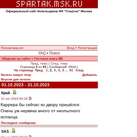
Официальный сайт болельщиков ФК "Спартак" Москва
Полная версия
Вход
•
Регистрация
FAQ
•
Поиск
Общение на сайте
Гостевая книга ВВ
»
Пред. тема
|
След. тема
Страница
2
из
91
[ Сообщений: 4524 ]
На страницу
Пред.
1
,
2
,
3
,
4
,
5
...
91
След.
Начать новую тему
Добавить
Версия для печати
01.10.2023 - 31.10.2023
Край
-
31 окт 2023 00:19
Каррера бы сейчас ко двору пришёлся.
Очень уж нервяка много от неопытного
испанца.
Последнее сообщение
SAS
-