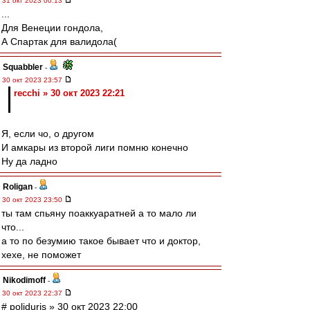
31 окт 2023 00:13
...
Для Венеции гондола,
А Спартак для валидола(
Squabbler
-
30 окт 2023 23:57
recchi » 30 окт 2023 22:21
Я, если чо, о другом
И амкары из второй лиги помню конечно
Ну да ладно
Roligan
-
30 окт 2023 23:50
ты там спьяну поаккуаратней а то мало ли
что...
а то по безумию такое бывает что и доктор,
хехе, не поможет
Nikodimoff
-
30 окт 2023 22:37
# poliduris » 30 окт 2023 22:00