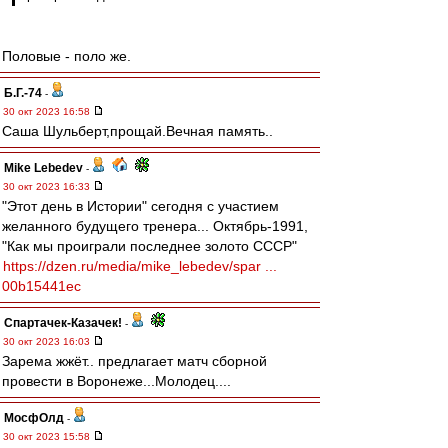
Половые - поло же.
Б.Г.-74
-
30 окт 2023 16:58
Саша Шульберт,прощай.Вечная память..
Mike Lebedev
-
30 окт 2023 16:33
"Этот день в Истории" сегодня с участием
желанного будущего тренера... Октябрь-1991,
"Как мы проиграли последнее золото СССР"
https://dzen.ru/media/mike_lebedev/spar ...
00b15441ec
Спартачек-Казачек!
-
30 окт 2023 16:03
Зарема жжёт.. предлагает матч сборной
провести в Воронеже...Молодец....
МосфОлд
-
30 окт 2023 15:58