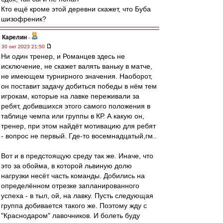
Кто ещё кроме этой деревни скажет, что Буба
шизофреник?
Карелин
-
30 окт 2023 21:50
Ни один тренер, и Романцев здесь не
исключение, не скажет валять ваньку в матче,
не имеющем турнирного значения. Наоборот,
он поставит задачу добиться победы в нём тем
игрокам, которые на лавке переживали за
ребят, добившихся этого самого положения в
таблице чемпа или группы в КР. А какую он,
тренер, при этом найдёт мотивацию для ребят
- вопрос не первый. Где-то восемнадцатый,гм..
Вот и в предстоящую среду так же. Иначе, что
это за обойма, в которой львиную долю
нагрузки несёт часть команды. Добились на
определённом отрезке запланированного
успеха - в тыл, ой, на лавку. Пусть следующая
группа добивается такого же. Поэтому жду с
"Краснодаром" лавочников. И болеть буду