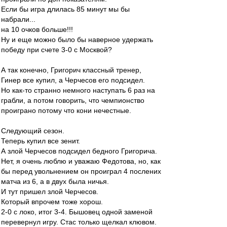
Если бы игра длилась 85 минут мы бы
набрали...
на 10 очков больше!!!
Ну и еще можно было бы наверное удержать
победу при счете 3-0 с Москвой?
А так конечно, Григорич классный тренер,
Гинер все купил, а Черчесов его подсидел.
Но как-то странно немного наступать 6 раз на
грабли, а потом говорить, что чемпионство
проиграно потому что кони нечестные.
Следующий сезон.
Теперь купил все зенит.
А злой Черчесов подсидел бедного Григорича.
Нет, я очень люблю и уважаю Федотова, но, как
бы перед увольнением он проиграл 4 послених
матча из 6, а в двух была ничья.
И тут пришел злой Черчесов.
Который впрочем тоже хорош.
2-0 с локо, итог 3-4. Бышовец одной заменой
перевернул игру. Стас только щелкал клювом.