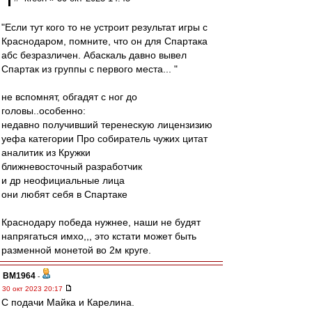
"Если тут кого то не устроит результат игры с
Краснодаром, помните, что он для Спартака
абс безразличен. Абаскаль давно вывел
Спартак из группы с первого места... "
не вспомнят, обгадят с ног до
головы..особенно:
недавно получивший теренескую лицензизию
уефа категории Про собиратель чужих цитат
аналитик из Кружки
ближневосточный разработчик
и др неофициальные лица
они любят себя в Спартаке
Краснодару победа нужнее, наши не будят
напрягаться имхо,,, это кстати может быть
разменной монетой во 2м круге.
BM1964
-
30 окт 2023 20:17
С подачи Майка и Карелина.