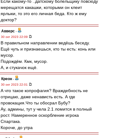
Если какому-то ..датскому болельщику повсюду
мерещатся какашки, которыми он клеит
ярлыки, то это его личная беда. Кто ж ему
доктор?
Авверс
-
30 окт 2023 22:09
В правильном направлении ведёшь беседу.
Ещё чуть и признаешься, кто ты есть: конь или
мусор.
Подождём. Кмк, мусор.
А, и стукачок ещё.
Креон
-
30 окт 2023 22:01
А что такое копрофагия? Враждебность не
отрицаю, даже ненависть есть. А где
провокация.Что ты обосрал Бубу?
Ау, админы, тут у чела 2.1 ломится в полный
рост. Намеренное оскорбление игрока
Спартака.
Короче, до утра