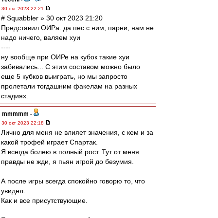
30 окт 2023 22:21
# Squabbler » 30 окт 2023 21:20
Представил ОИРа: да пес с ним, парни, нам не
надо ничего, валяем хуи
----
ну вообще при ОИРе на кубок такие хуи
забивались... С этим составом можно было
еще 5 кубков выиграть, но мы запросто
пролетали тогдашним факелам на разных
стадиях.
mmmmm
-
30 окт 2023 22:18
Лично для меня не влияет значения, с кем и за
какой трофей играет Спартак.
Я всегда болею в полный рост. Тут от меня
правды не жди, я пьян игрой до безумия.
А после игры всегда спокойно говорю то, что
увидел.
Как и все присутствующие.