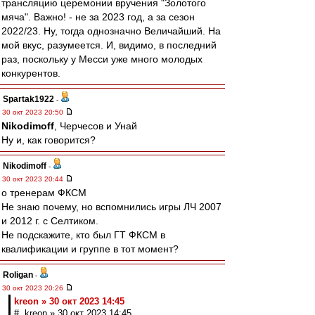
трансляцию церемонии вручения "Золотого
мяча". Важно! - не за 2023 год, а за сезон
2022/23. Ну, тогда однозначно Величайший. На
мой вкус, разумеется. И, видимо, в последний
раз, поскольку у Месси уже много молодых
конкурентов.
Spartak1922
-
30 окт 2023 20:50
Nikodimoff
, Черчесов и Унай
Ну и, как говорится?
Nikodimoff
-
30 окт 2023 20:44
о тренерам ФКСМ
Не знаю почему, но вспомнились игры ЛЧ 2007
и 2012 г. с Селтиком.
Не подскажите, кто был ГТ ФКСМ в
квалификации и группе в тот момент?
Roligan
-
30 окт 2023 20:26
kreon » 30 окт 2023 14:45
# kreon » 30 окт 2023 14:45