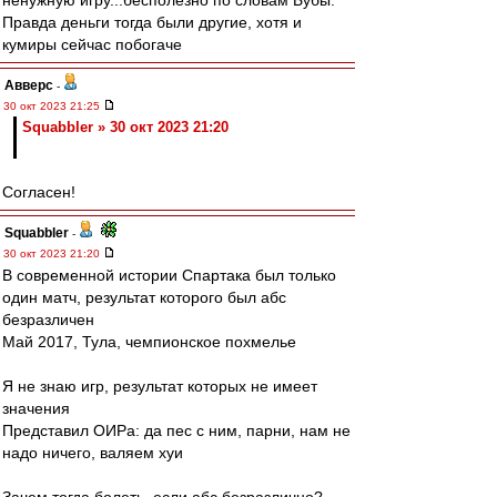
ненужную игру...бесполезно по словам Бубы.
Правда деньги тогда были другие, хотя и
кумиры сейчас побогаче
Авверс
-
30 окт 2023 21:25
Squabbler » 30 окт 2023 21:20
Согласен!
Squabbler
-
30 окт 2023 21:20
В современной истории Спартака был только
один матч, результат которого был абс
безразличен
Май 2017, Тула, чемпионское похмелье
Я не знаю игр, результат которых не имеет
значения
Представил ОИРа: да пес с ним, парни, нам не
надо ничего, валяем хуи