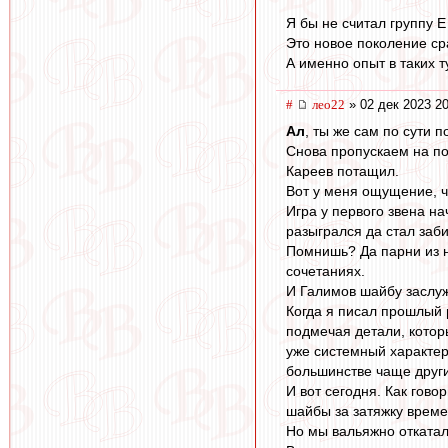
Я бы не считал группу Е
Это новое поколение ср
А именно опыт в таких 
#
лео22
» 02 дек 2023 20
Ал
, ты же сам по сути 
Снова пропускаем на по
Кареев потащил.
Вот у меня ощущение, ч
Игра у первого звена н
разыгрался да стал заби
Помнишь? Да парни из н
сочетаниях.
И Галимов шайбу заслуж
Когда я писал прошлый 
подмечая детали, кото
уже системный характер
большинстве чаще други
И вот сегодня. Как гово
шайбы за затяжку време
Но мы вальяжно откатал