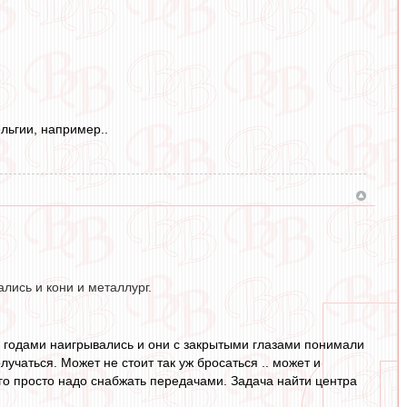
льгии, например..
ались и кони и металлург.
и годами наигрывались и они с закрытыми глазами понимали
олучаться. Может не стоит так уж бросаться .. может и
его просто надо снабжать передачами. Задача найти центра