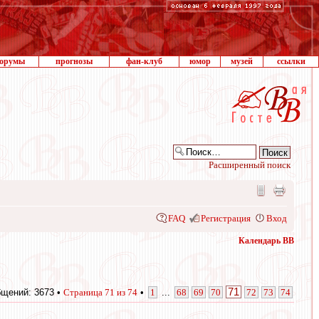
орумы
прогнозы
фан-клуб
юмор
музей
ссылки
Расширенный поиск
FAQ
Регистрация
Вход
Календарь ВВ
71
щений: 3673 •
Страница
71
из
74
•
1
...
68
69
70
72
73
74