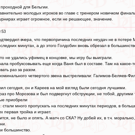
 проходной для Бельгии.
авнительно молодых игроков во главе с тренером новичком финаль
турнирах играет огромное, если не решающее, значение.
:53
подтвердил вчера, что первопричина последних неудач не в потере
следних минутах, а до этого Голдобин вновь обрезал в большинств
то не удались уфимец в концовке, мы игру бы выиграли.
ачала пробуксовывать еще когда Ваня был в составе. Там на какое-
вать раз за разом.
оминального четвертого звена выстреливали: Галимов-Беляев-Филин
ил сегодня, он и Кареев на мой взгляд были сегодня лучшими.
раз про Морозова и был подвергнут обструкции, не тобой, другими 
рые приобрели
: стали много пропускать на последних минутах периодов, в больши
х первая тройка и играет.
рится, не было и опять. А матч со СКА? Ну добей их, в т.ч. морал
ни.
и большинство.