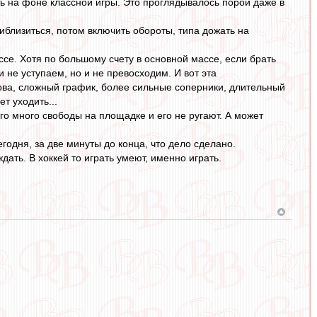
ь на фоне классной игры. Это проглядывалось порой даже в
риблизиться, потом включить обороты, типа дожать на
ссе. Хотя по большому счету в основной массе, если брать
 не уступаем, но и не превосходим. И вот эта
зова, сложный график, более сильные соперники, длительный
т уходить...
го много свободы на площадке и его не ругают. А может
егодня, за две минуты до конца, что дело сделано.
ать. В хоккей то играть умеют, именно играть.