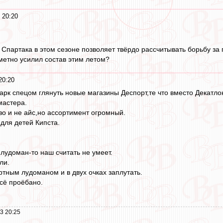
 20:20
о Спартака в этом сезоне позволяет твёрдо рассчитывать борьбу з
метно усилил состав этим летом?
20:20
арк спецом глянуть новые магазины Деспорт,те что вместо Декатло
мастера.
во и не айс,но ассортимент огромный.
 для детей Кипста.
 лудоман-то наш считать не умеет.
ли.
ртным лудоманом и в двух очках заплутать.
сё проёбано.
3 20:25