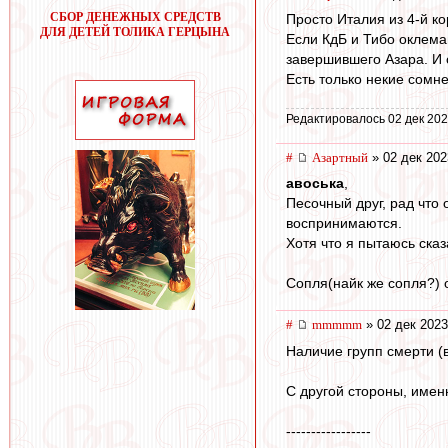
СБОР ДЕНЕЖНЫХ СРЕДСТВ
Просто Италия из 4-й ко
ДЛЯ ДЕТЕЙ ТОЛИКА ГЕРЦЫНА
Если КдБ и Тибо оклемаю
завершившего Азара. И 
Есть только некие сомне
Редактировалось 02 дек 202
#
Азартный
» 02 дек 202
авоська
,
Песочный друг, рад что 
воспринимаются.
Хотя что я пытаюсь ска
Сопля(найк же сопля?) о
#
mmmmm
» 02 дек 2023
Наличие групп смерти (в
С другой стороны, имен
-----------------