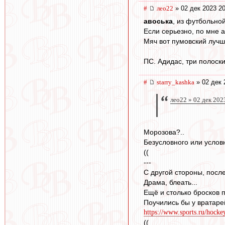
#
лео22
» 02 дек 2023 20
авоська
, из футбольной
Если серьезно, по мне 
Мяч вот пумовский лучш
ПС. Адидас, три полоски
#
starry_kashka
» 02 дек 
лео22 » 02 дек 202
Морозова?..
Безусловного или условн
((
---
С другой стороны, после
Драма, блеать...
Ещё и столько бросков 
Поучились бы у вратарей
https://www.sports.ru/hocke
((