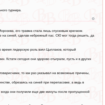
ного турнира.
 Морозова, его травма стала лишь спусковым крючком.
е на синей, сделав небрежный пас. СЮ мог тогда решить, да
то время лидерскую роль взял Цыплаков, который
. Кстати сегодня они здорово отыграли, пусть и в других
товарисчами, то как раз указывал на возможные причины,
нстве, обрезаясь на синей при перепасовке, а ведь в
ьно, когда они получили еще две минуты после пропущенной