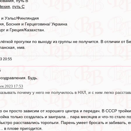
овакия, путь В
Чехия
,
путь С
я и Уэльс/Финляндия
ия, Босния и Герцеговина/ Украина
рг и Греция/Казахстан.
ёгкой прогулки по выходу из группы не получится. В отличии от Бе
панская, нмв.
3 20:55
6
поздравления. Будь.
дек 2023 17:53
азывать почему у него не получилось в НХЛ, и с ним легко расстав
то он просто зависим от хорошего центра и передач. В СССР тройк
тройка только создалась и заиграла .. пара месяцев и что-то стало п
 быстро расставались торопыги. Парень умеет бросать и забивать, 
. в плове пригодится.