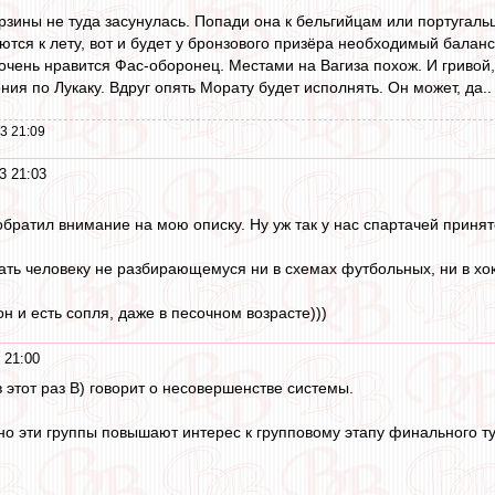
рзины не туда засунулась. Попади она к бельгийцам или португаль
тся к лету, вот и будет у бронзового призёра необходимый баланс 
очень нравится Фас-оборонец. Местами на Вагиза похож. И гривой
ния по Лукаку. Вдруг опять Морату будет исполнять. Он может, да..
3 21:09
3 21:03
обратил внимание на мою описку. Ну уж так у нас спартачей принят
зать человеку не разбирающемуся ни в схемах футбольных, ни в хо
н и есть сопля, даже в песочном возрасте)))
 21:00
 этот раз B) говорит о несовершенстве системы.
но эти группы повышают интерес к групповому этапу финального т