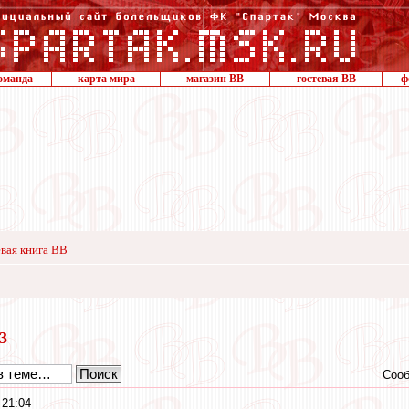
оманда
карта мира
магазин ВВ
гостевая ВВ
ф
вая книга ВВ
23
Сооб
 21:04