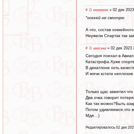
#
mmmmm
» 02 дек 2023
*хоккей не смотрю
А что, состав хоккейног
Неужели Спартак так за
#
авоська
» 02 дек 2023 
Сегодня поехал в Авиап
Катастрофа.Хуже спорт
В декатлоне хоть качест
И мячи кстати неплохие
Только щас заметил что
Два очка говорит потеря
Как так можно?Быть аза
Потом удивляемся,что в
Мдя…)
Редактировалось 02 дек 202