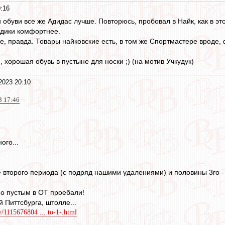
:16
 обуви все же Адидас лучше. Повторюсь, пробовал в Найк, как в эт
адики комфортнее.
е, правда. Товары найковские есть, в том же Спортмастере вроде,
, хорошая обувь в пустыне для носки ;) (на мотив Учкудук)
2023 20:10
3 17:46
ого...
 второго периода (с подряд нашими удалениями) и половины 3го - о
по пустым в ОТ проебали!
 Питтсбурга, штолле...
y/1115676804 ... to-1-.html