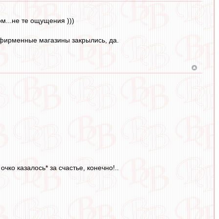
ом...не те ощущения )))
 фирменные магазины закрылись, да.
чко казалось* за счастье, конечно!..