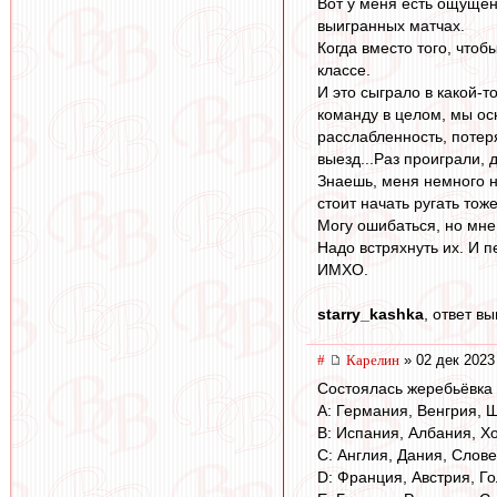
Вот у меня есть ощущен
выигранных матчах.
Когда вместо того, чтоб
классе.
И это сыграло в какой-т
команду в целом, мы ос
расслабленность, потер
выезд...Раз проиграли, 
Знаешь, меня немного н
стоит начать ругать тож
Могу ошибаться, но мне 
Надо встряхнуть их. И п
ИМХО.
starry_kashka
, ответ в
#
Карелин
» 02 дек 2023
Состоялась жеребьёвка 
A: Германия, Венгрия, 
B: Испания, Албания, Х
C: Англия, Дания, Слов
D: Франция, Австрия, Го