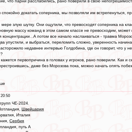
ие, что парни расслабились, рано поверили в свою непогрешимост
ы спокойно докатать соперника, мы позволяли им встрепенуться, п
о мере злую шутку. Они ощутили, что превосходят соперника на кла
новную массу команд в этом самом классе не превосходим, может и
я концентрации...А потом все начало наслаиваться - травма Моро
два упустили, и выбраться, переломить сложно, уверенность начинае
асторожило недавнее интервью Голдобина, где он говорит, что у не
е?
кажется первопричина в головах у игроков, рано поверили. Как и с
ерестроившись, даже без Морозова пока, можно начать опять побежд
ыше
 20:50
групп ЧЕ-2024.
Шотландия,
Швейцария
орватия, Италия
ения,
Сербия
лландия, путь А