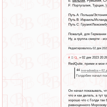
E:
Бельгия
, Румыния, Сл
F: Португалия, Турция,
Путь А: Польша/Эстони
Путь В: Израиль/Исланд
Путь С: Грузия/Люксембу
Пожалуй, для Германии л
Ну, а группа смерти - ис
Редактировалось 02 дек 202
#
Q_
» 02 дек 2023 20:2
RedQuite, прими и мои 
tver-udomlya » 02 
Голдобин начал пок
Он начал показывать, ч
что и как делать, а тут 
хорошо что с Голди так
равноценного Морозову .