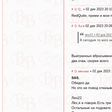
#
Q_
» 02 дек 2023 20:1
RedQuite, прими и мои 
#
Ал
» 02 дек 2023 20:0
лео22 » 02 дек 202
А сегодня то кого 
Выигранных вбрасываний
два очка, скорее всего.
#
авоська
» 02 дек 2023 
SAS
,
Обидно да.
Но это не повод отказыв
Лео22
Лёх,я и говорю.Есть три 
Остальные на подхвате.