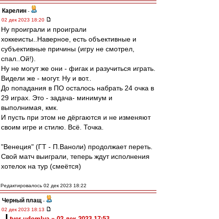
Карелин
-
02 дек 2023 18:20
Ну проиграли и проиграли
хоккеисты..Наверное, есть объективные и
субъективные причины (игру не смотрел,
спал..Ой!).
Ну не могут же они - фигак и разучиться играть.
Видели же - могут. Ну и вот..
До попадания в ПО осталось набрать 24 очка в
29 играх. Это - задача- минимум и
выполнимая, кмк.
И пусть при этом не дёргаются и не изменяют
своим игре и стилю. Всё. Точка.
"Венеция" (ГТ - П.Ваноли) продолжает переть.
Свой матч выиграли, теперь ждут исполнения
хотелок на тур (смеётся)
Редактировалось 02 дек 2023 18:22
Черный плащ
-
02 дек 2023 18:13
tver-udomlya » 02 дек 2023 17:53