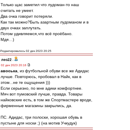
Только щас заметил что лудоман-то наш
считать не умеет.
Два очка говорит потеряли.
Как так можно?Быть азартным лудоманом и в
двух очках заплутать.
Потом удивляемся,что всё проёбано.
Мдя…)
Редактировалось 02 дек 2023 20:25
лео22
-
02 дек 2023 20:16
авоська
, из футбольной обуви все же Адидас
лучше. Повторюсь, пробовал в Найк, как в
этом...не те ощущения )))
Если серьезно, по мне адики комфортнее.
Мяч вот пумовский лучше, правда. Товары
найковские есть, в том же Спортмастере вроде,
фирменные магазины закрылись, да.
ПС. Адидас, три полоски, хорошая обувь в
пустыне для носки ;) (на мотив Учкудук)