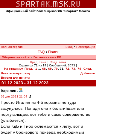
Официальный сайт болельщиков ФК "Спартак" Москва
Полная версия
Вход
•
Регистрация
FAQ
•
Поиск
Общение на сайте
Гостевая книга ВВ
»
Пред. тема
|
След. тема
Страница
71
из
74
[ Сообщений: 3673 ]
На страницу
Пред.
1
...
68
,
69
,
70
,
71
,
72
,
73
,
74
След.
Начать новую тему
Добавить
Версия для печати
01.12.2023 - 31.12.2023
Карелин
-
02 дек 2023 21:04
Просто Италия из 4-й корзины не туда
засунулась. Попади она к бельгийцам или
португальцам, вот тебе и само совершенство
(улыбается).
Если КдБ и Тибо оклемаются к лету, вот и
будет у бронзового призёра необходимый