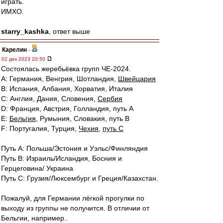
играть.
ИМХО.
starry_kashka
, ответ выше
Карелин
-
02 дек 2023 20:50
Состоялась жеребьёвка групп ЧЕ-2024.
A: Германия, Венгрия, Шотландия,
Швейцария
B: Испания, Албания, Хорватия, Италия
C: Англия, Дания, Словения,
Сербия
D: Франция, Австрия, Голландия, путь А
E:
Бельгия
, Румыния, Словакия, путь В
F: Португалия, Турция,
Чехия
,
путь С
Путь А: Польша/Эстония и Уэльс/Финляндия
Путь В: Израиль/Исландия, Босния и
Герцеговина/ Украина
Путь С: Грузия/Люксембург и Греция/Казахстан.
Пожалуй, для Германии лёгкой прогулки по
выходу из группы не получится. В отличии от
Бельгии, например..