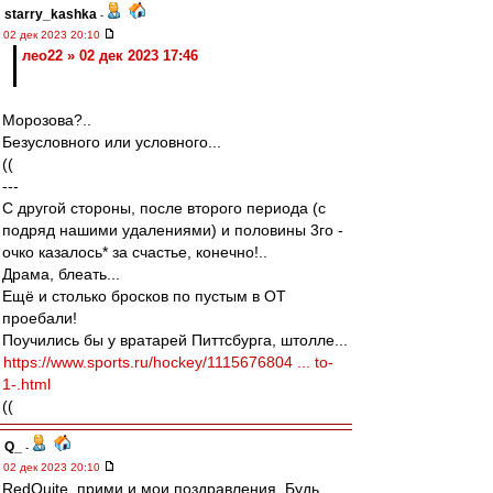
starry_kashka
-
02 дек 2023 20:10
лео22 » 02 дек 2023 17:46
Морозова?..
Безусловного или условного...
((
---
С другой стороны, после второго периода (с
подряд нашими удалениями) и половины 3го -
очко казалось* за счастье, конечно!..
Драма, блеать...
Ещё и столько бросков по пустым в ОТ
проебали!
Поучились бы у вратарей Питтсбурга, штолле...
https://www.sports.ru/hockey/1115676804 ... to-
1-.html
((
Q_
-
02 дек 2023 20:10
RedQuite, прими и мои поздравления. Будь.