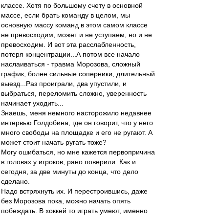
классе. Хотя по большому счету в основной
массе, если брать команду в целом, мы
основную массу команд в этом самом классе
не превосходим, может и не уступаем, но и не
превосходим. И вот эта расслабленность,
потеря концентрации...А потом все начало
наслаиваться - травма Морозова, сложный
график, более сильные соперники, длительный
выезд...Раз проиграли, два упустили, и
выбраться, переломить сложно, уверенность
начинает уходить...
Знаешь, меня немного насторожило недавнее
интервью Голдобина, где он говорит, что у него
много свободы на площадке и его не ругают. А
может стоит начать ругать тоже?
Могу ошибаться, но мне кажется первопричина
в головах у игроков, рано поверили. Как и
сегодня, за две минуты до конца, что дело
сделано.
Надо встряхнуть их. И перестроившись, даже
без Морозова пока, можно начать опять
побеждать. В хоккей то играть умеют, именно