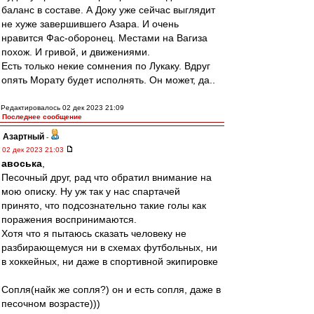
баланс в составе. А Доку уже сейчас выглядит
не хуже завершившего Азара. И очень
нравится Фас-оборонец. Местами на Вагиза
похож. И гривой, и движениями.
Есть только некие сомнения по Лукаку. Вдруг
опять Морату будет исполнять. Он может, да..
Редактировалось 02 дек 2023 21:09
Последнее сообщение
Азартный
-
02 дек 2023 21:03
авоська
,
Песочный друг, рад что обратил внимание на
мою описку. Ну уж так у нас спартачей
принято, что подсознательно такие голы как
поражения воспринимаются.
Хотя что я пытаюсь сказать человеку не
разбирающемуся ни в схемах футбольных, ни
в хоккейных, ни даже в спортивной экипировке
Сопля(найк же сопля?) он и есть сопля, даже в
песочном возрасте)))