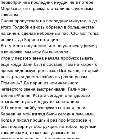
первопричина последних неудач не в потере
Морозова, его травма стала лишь спусковым
крючком.
Снова пропускаем на последних минутах, а до
этого Голдобин вновь обрезал в большинстве
на синей, сделав небрежный пас. СЮ мог тогда
решить, да Кареев потащил.
Вот у меня ощущение, что не удались уфимец
в концовке, мы игру бы выиграли.
Игра у первого звена начала пробуксовывать
еще когда Ваня был в составе. Там на какое-то
время лидерскую роль взял Цыплаков, который
разыгрался да стал забивать раз за разом.
Помнишь? Да парни из номинального
четвертого звена выстреливали: Галимов-
Беляев-Филин. Кстати сегодня они здорово
отыграли, пусть и в других сочетаниях.
И Галимов шайбу заслужил сегодня, он и
Кареев на мой взгляд были сегодня лучшими.
Когда я писал прошлый раз про Морозова и
был подвергнут обструкции, не тобой, другими
товарисчами, то как раз указывал на
возможные причины, подмечая детали,