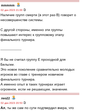
mmmmm
-
02 дек 2023 21:00
Наличие групп смерти (в этот раз B) говорит о
несовершенстве системы.
С другой стороны, именно эти группы
повышают интерес к групповому этапу
финального турнира.
-----------------
Я бы не считал группу Е проходной для
Бельгии.
Это новое поколение сравнительно молодых
игроков во главе с тренером новичком
финального турнира.
А именно опыт в таких турнирах играет
огромное, если не решающее, значение.
лео22
-
02 дек 2023 20:53
Ал
, ты же сам по сути подтвердил вчера, что