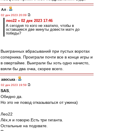
Ал
-
02 дек 2023 20:09
лео22 » 02 дек 2023 17:46
А сегодня то кого не хватило, чтобы в
оставшиеся две минуты довести матч до
победы?
Выигранных вбрасываний при пустых воротах
соперника. Проиграли почти все в конце игры и
в овертайме. Выиграли бы хоть одно начисто,
взяли бы два очка, скорее всего.
авоська
-
02 дек 2023 19:59
SAS
,
Обидно да.
Но это не повод отказываться от ужина)
Лео22
Лёх,я и говорю.Есть три гиганта.
Остальные на подхвате.