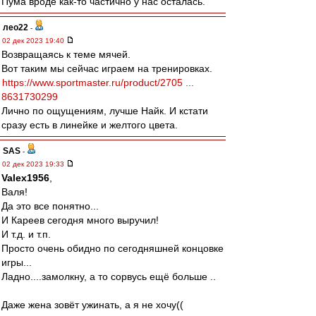
Пума вроде как-то частично у нас осталась.
лео22
-
02 дек 2023 19:40
Возвращаясь к теме мячей.
Вот таким мы сейчас играем на тренировках.
https://www.sportmaster.ru/product/2705 ...
8631730299
Лично по ощущениям, лучше Найк. И кстати
сразу есть в линейке и желтого цвета.
SAS
-
02 дек 2023 19:33
Valex1956
,
Валя!
Да это все понятно...
И Кареев сегодня много выручил!
И т.д. и т.п.
Просто очень обидно по сегодняшней концовке
игры...
Ладно....замолкну, а то сорвусь ещё больше ..
Даже жена зовёт ужинать, а я не хочу((