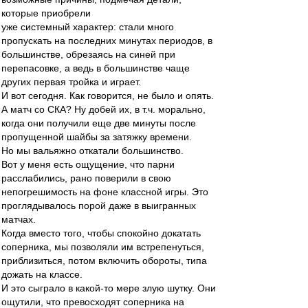
которые приобрели
уже системный характер: стали много
пропускать на последних минутах периодов, в
большинстве, обрезаясь на синей при
перепасовке, а ведь в большинстве чаще
других первая тройка и играет.
И вот сегодня. Как говорится, не было и опять.
А матч со СКА? Ну добей их, в т.ч. морально,
когда они получили еще две минуты после
пропущенной шайбы за затяжку времени.
Но мы вальяжно откатали большинство.
Вот у меня есть ощущение, что парни
расслабились, рано поверили в свою
непогрешимость на фоне классной игры. Это
проглядывалось порой даже в выигранных
матчах.
Когда вместо того, чтобы спокойно докатать
соперника, мы позволяли им встрепенуться,
приблизиться, потом включить обороты, типа
дожать на классе.
И это сыграло в какой-то мере злую шутку. Они
ощутили, что превосходят соперника на