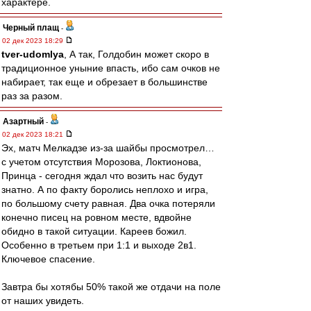
характере.
Черный плащ
-
02 дек 2023 18:29
tver-udomlya
, А так, Голдобин может скоро в
традиционное уныние впасть, ибо сам очков не
набирает, так еще и обрезает в большинстве
раз за разом.
Азартный
-
02 дек 2023 18:21
Эх, матч Мелкадзе из-за шайбы просмотрел…
с учетом отсутствия Морозова, Локтионова,
Принца - сегодня ждал что возить нас будут
знатно. А по факту боролись неплохо и игра,
по большому счету равная. Два очка потеряли
конечно писец на ровном месте, вдвойне
обидно в такой ситуации. Кареев божил.
Особенно в третьем при 1:1 и выходе 2в1.
Ключевое спасение.
Завтра бы хотябы 50% такой же отдачи на поле
от наших увидеть.