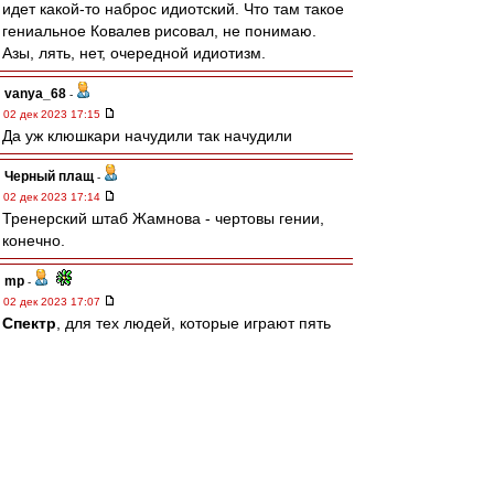
идет какой-то наброс идиотский. Что там такое
гениальное Ковалев рисовал, не понимаю.
Азы, лять, нет, очередной идиотизм.
vanya_68
-
02 дек 2023 17:15
Да уж клюшкари начудили так начудили
Черный плащ
-
02 дек 2023 17:14
Тренерский штаб Жамнова - чертовы гении,
конечно.
mp
-
02 дек 2023 17:07
Спектр
, для тех людей, которые играют пять
лет в одной обувке это не аргумент совсем
видимо)) там другие критерии))
Спектр
-
02 дек 2023 16:51
нуль
, а тут как раз тот же самый аргумент, что
в параллельной теме с Найком - "если люди