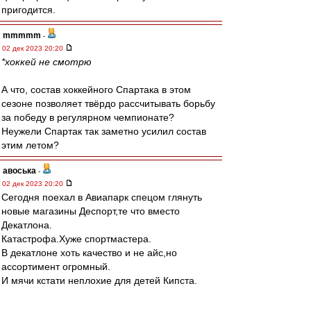
пригодится.
mmmmm
-
02 дек 2023 20:20
*хоккей не смотрю
А что, состав хоккейного Спартака в этом
сезоне позволяет твёрдо рассчитывать борьбу
за победу в регулярном чемпионате?
Неужели Спартак так заметно усилил состав
этим летом?
авоська
-
02 дек 2023 20:20
Сегодня поехал в Авиапарк спецом глянуть
новые магазины Деспорт,те что вместо
Декатлона.
Катастрофа.Хуже спортмастера.
В декатлоне хоть качество и не айс,но
ассортимент огромный.
И мячи кстати неплохие для детей Кипста.