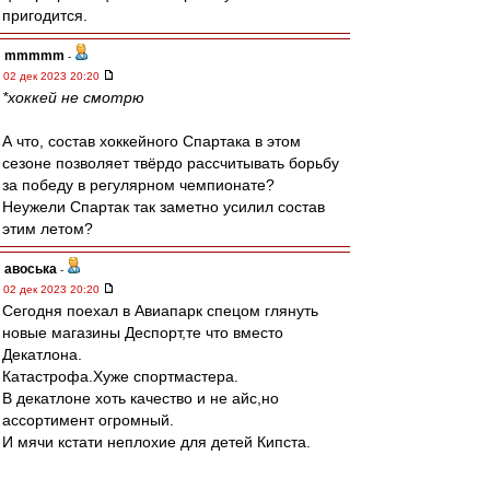
пригодится.
mmmmm
-
02 дек 2023 20:20
*хоккей не смотрю
А что, состав хоккейного Спартака в этом
сезоне позволяет твёрдо рассчитывать борьбу
за победу в регулярном чемпионате?
Неужели Спартак так заметно усилил состав
этим летом?
авоська
-
02 дек 2023 20:20
Сегодня поехал в Авиапарк спецом глянуть
новые магазины Деспорт,те что вместо
Декатлона.
Катастрофа.Хуже спортмастера.
В декатлоне хоть качество и не айс,но
ассортимент огромный.
И мячи кстати неплохие для детей Кипста.