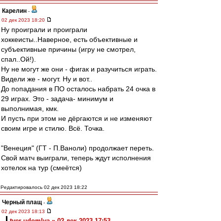
Карелин
-
02 дек 2023 18:20
Ну проиграли и проиграли
хоккеисты..Наверное, есть объективные и
субъективные причины (игру не смотрел,
спал..Ой!).
Ну не могут же они - фигак и разучиться играть.
Видели же - могут. Ну и вот..
До попадания в ПО осталось набрать 24 очка в
29 играх. Это - задача- минимум и
выполнимая, кмк.
И пусть при этом не дёргаются и не изменяют
своим игре и стилю. Всё. Точка.
"Венеция" (ГТ - П.Ваноли) продолжает переть.
Свой матч выиграли, теперь ждут исполнения
хотелок на тур (смеётся)
Редактировалось 02 дек 2023 18:22
Черный плащ
-
02 дек 2023 18:13
tver-udomlya » 02 дек 2023 17:53