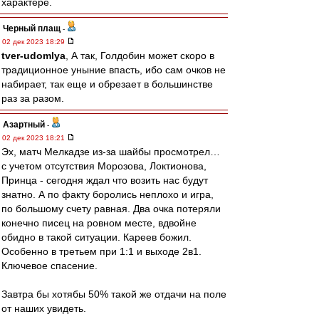
характере.
Черный плащ
-
02 дек 2023 18:29
tver-udomlya
, А так, Голдобин может скоро в
традиционное уныние впасть, ибо сам очков не
набирает, так еще и обрезает в большинстве
раз за разом.
Азартный
-
02 дек 2023 18:21
Эх, матч Мелкадзе из-за шайбы просмотрел…
с учетом отсутствия Морозова, Локтионова,
Принца - сегодня ждал что возить нас будут
знатно. А по факту боролись неплохо и игра,
по большому счету равная. Два очка потеряли
конечно писец на ровном месте, вдвойне
обидно в такой ситуации. Кареев божил.
Особенно в третьем при 1:1 и выходе 2в1.
Ключевое спасение.
Завтра бы хотябы 50% такой же отдачи на поле
от наших увидеть.