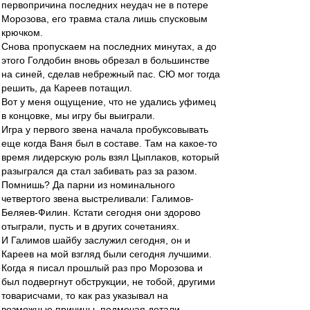
первопричина последних неудач не в потере
Морозова, его травма стала лишь спусковым
крючком.
Снова пропускаем на последних минутах, а до
этого Голдобин вновь обрезал в большинстве
на синей, сделав небрежный пас. СЮ мог тогда
решить, да Кареев потащил.
Вот у меня ощущение, что не удались уфимец
в концовке, мы игру бы выиграли.
Игра у первого звена начала пробуксовывать
еще когда Ваня был в составе. Там на какое-то
время лидерскую роль взял Цыплаков, который
разыгрался да стал забивать раз за разом.
Помнишь? Да парни из номинального
четвертого звена выстреливали: Галимов-
Беляев-Филин. Кстати сегодня они здорово
отыграли, пусть и в других сочетаниях.
И Галимов шайбу заслужил сегодня, он и
Кареев на мой взгляд были сегодня лучшими.
Когда я писал прошлый раз про Морозова и
был подвергнут обструкции, не тобой, другими
товарисчами, то как раз указывал на
возможные причины, подмечая детали,