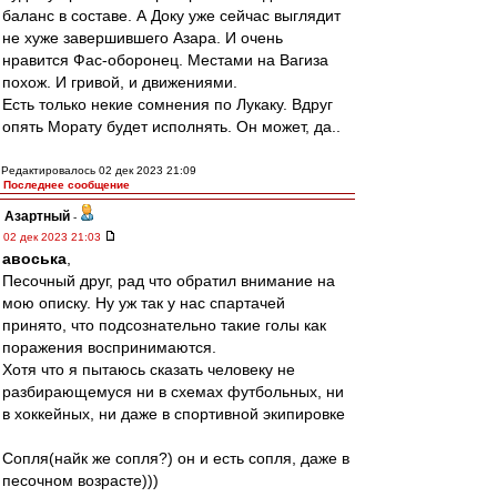
баланс в составе. А Доку уже сейчас выглядит
не хуже завершившего Азара. И очень
нравится Фас-оборонец. Местами на Вагиза
похож. И гривой, и движениями.
Есть только некие сомнения по Лукаку. Вдруг
опять Морату будет исполнять. Он может, да..
Редактировалось 02 дек 2023 21:09
Последнее сообщение
Азартный
-
02 дек 2023 21:03
авоська
,
Песочный друг, рад что обратил внимание на
мою описку. Ну уж так у нас спартачей
принято, что подсознательно такие голы как
поражения воспринимаются.
Хотя что я пытаюсь сказать человеку не
разбирающемуся ни в схемах футбольных, ни
в хоккейных, ни даже в спортивной экипировке
Сопля(найк же сопля?) он и есть сопля, даже в
песочном возрасте)))