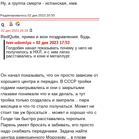
Ну, а группа смерти - испанская, нмв.
Редактировалось 02 дек 2023 20:55
Q_
-
02 дек 2023 20:26
RedQuite, прими и мои поздравления. Будь.
tver-udomlya » 02 дек 2023 17:53
Голдобин начал показывать почему у него не
получилось в НХЛ, и с ним легко
расставались и кони и металлург.
Он начал показывать, что он просто зависим от
хорошего центра и передач. В СССР тройки
годами наигрывались и они с закрытыми
глазами понимали что и как делать, а тут
тройка только создалась и заиграла .. пара
месяцев и что-то стало получаться. Может не
стоит так уж бросаться .. может и хорошо что с
Голди так быстро расставались торопыги.
Парень умеет бросать и забивать, его просто
надо снабжать передачами. Задача найти
центра равноценного Морозову .. в плове