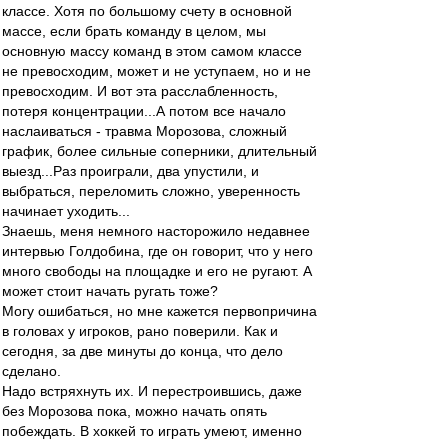
классе. Хотя по большому счету в основной
массе, если брать команду в целом, мы
основную массу команд в этом самом классе
не превосходим, может и не уступаем, но и не
превосходим. И вот эта расслабленность,
потеря концентрации...А потом все начало
наслаиваться - травма Морозова, сложный
график, более сильные соперники, длительный
выезд...Раз проиграли, два упустили, и
выбраться, переломить сложно, уверенность
начинает уходить...
Знаешь, меня немного насторожило недавнее
интервью Голдобина, где он говорит, что у него
много свободы на площадке и его не ругают. А
может стоит начать ругать тоже?
Могу ошибаться, но мне кажется первопричина
в головах у игроков, рано поверили. Как и
сегодня, за две минуты до конца, что дело
сделано.
Надо встряхнуть их. И перестроившись, даже
без Морозова пока, можно начать опять
побеждать. В хоккей то играть умеют, именно