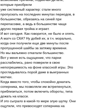
которые приобрели
уже системный характер: стали много
пропускать на последних минутах периодов, в
большинстве, обрезаясь на синей при
перепасовке, а ведь в большинстве чаще
других первая тройка и играет.
И вот сегодня. Как говорится, не было и опять.
А матч со СКА? Ну добей их, в т.ч. морально,
когда они получили еще две минуты после
пропущенной шайбы за затяжку времени.
Но мы вальяжно откатали большинство.
Вот у меня есть ощущение, что парни
расслабились, рано поверили в свою
непогрешимость на фоне классной игры. Это
проглядывалось порой даже в выигранных
матчах.
Когда вместо того, чтобы спокойно докатать
соперника, мы позволяли им встрепенуться,
приблизиться, потом включить обороты, типа
дожать на классе.
И это сыграло в какой-то мере злую шутку. Они
ощутили, что превосходят соперника на