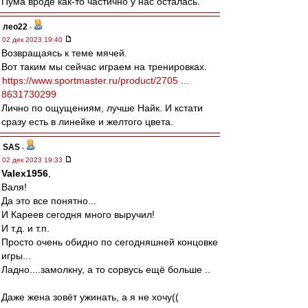
Пума вроде как-то частично у нас осталась.
лео22
-
02 дек 2023 19:40
Возвращаясь к теме мячей.
Вот таким мы сейчас играем на тренировках.
https://www.sportmaster.ru/product/2705 ...
8631730299
Лично по ощущениям, лучше Найк. И кстати
сразу есть в линейке и желтого цвета.
SAS
-
02 дек 2023 19:33
Valex1956
,
Валя!
Да это все понятно...
И Кареев сегодня много выручил!
И т.д. и т.п.
Просто очень обидно по сегодняшней концовке
игры...
Ладно....замолкну, а то сорвусь ещё больше ..
Даже жена зовёт ужинать, а я не хочу((