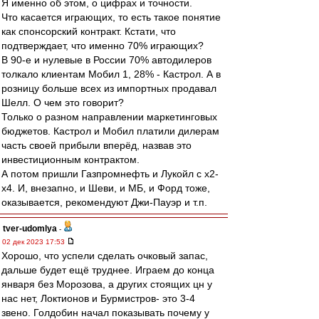
Я именно об этом, о цифрах и точности.
Что касается играющих, то есть такое понятие
как спонсорский контракт. Кстати, что
подтверждает, что именно 70% играющих?
В 90-е и нулевые в России 70% автодилеров
толкало клиентам Мобил 1, 28% - Кастрол. А в
розницу больше всех из импортных продавал
Шелл. О чем это говорит?
Только о разном направлении маркетинговых
бюджетов. Кастрол и Мобил платили дилерам
часть своей прибыли вперёд, назвав это
инвестиционным контрактом.
А потом пришли Газпромнефть и Лукойл с х2-
х4. И, внезапно, и Шеви, и МБ, и Форд тоже,
оказывается, рекомендуют Джи-Пауэр и т.п.
tver-udomlya
-
02 дек 2023 17:53
Хорошо, что успели сделать очковый запас,
дальше будет ещё труднее. Играем до конца
января без Морозова, а других стоящих цн у
нас нет, Локтионов и Бурмистров- это 3-4
звено. Голдобин начал показывать почему у