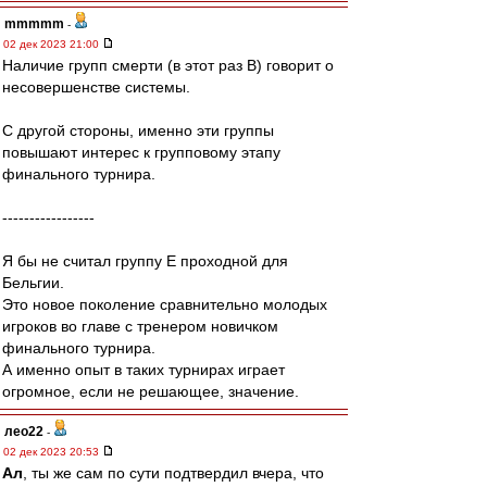
mmmmm
-
02 дек 2023 21:00
Наличие групп смерти (в этот раз B) говорит о
несовершенстве системы.
С другой стороны, именно эти группы
повышают интерес к групповому этапу
финального турнира.
-----------------
Я бы не считал группу Е проходной для
Бельгии.
Это новое поколение сравнительно молодых
игроков во главе с тренером новичком
финального турнира.
А именно опыт в таких турнирах играет
огромное, если не решающее, значение.
лео22
-
02 дек 2023 20:53
Ал
, ты же сам по сути подтвердил вчера, что