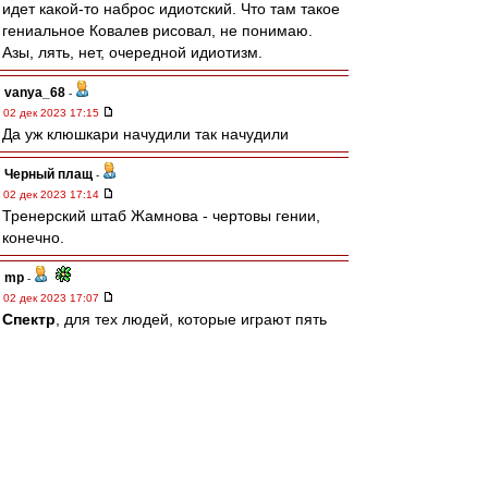
идет какой-то наброс идиотский. Что там такое
гениальное Ковалев рисовал, не понимаю.
Азы, лять, нет, очередной идиотизм.
vanya_68
-
02 дек 2023 17:15
Да уж клюшкари начудили так начудили
Черный плащ
-
02 дек 2023 17:14
Тренерский штаб Жамнова - чертовы гении,
конечно.
mp
-
02 дек 2023 17:07
Спектр
, для тех людей, которые играют пять
лет в одной обувке это не аргумент совсем
видимо)) там другие критерии))
Спектр
-
02 дек 2023 16:51
нуль
, а тут как раз тот же самый аргумент, что
в параллельной теме с Найком - "если люди