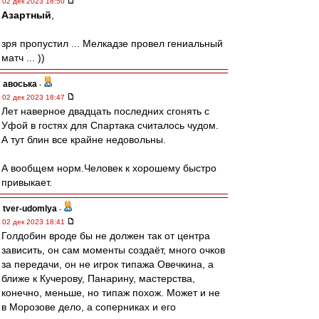
02 дек 2023 18:50
Азартный
,
зря пропустил ... Мелкадзе провел гениальный
матч ... ))
авоська
-
02 дек 2023 18:47
Лет наверное двадцать последних сгонять с
Уфой в гостях для Спартака считалось чудом.
А тут блин все крайне недовольны.
А вообщем норм.Человек к хорошему быстро
привыкает.
tver-udomlya
-
02 дек 2023 18:41
Голдобин вроде бы не должен так от центра
зависить, он сам моменты создаёт, много очков
за передачи, он не игрок типажа Овечкина, а
ближе к Кучерову, Панарину, мастерства,
конечно, меньше, но типаж похож. Может и не
в Морозове дело, а соперниках и его