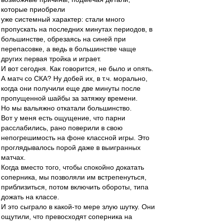
которые приобрели
уже системный характер: стали много
пропускать на последних минутах периодов, в
большинстве, обрезаясь на синей при
перепасовке, а ведь в большинстве чаще
других первая тройка и играет.
И вот сегодня. Как говорится, не было и опять.
А матч со СКА? Ну добей их, в т.ч. морально,
когда они получили еще две минуты после
пропущенной шайбы за затяжку времени.
Но мы вальяжно откатали большинство.
Вот у меня есть ощущение, что парни
расслабились, рано поверили в свою
непогрешимость на фоне классной игры. Это
проглядывалось порой даже в выигранных
матчах.
Когда вместо того, чтобы спокойно докатать
соперника, мы позволяли им встрепенуться,
приблизиться, потом включить обороты, типа
дожать на классе.
И это сыграло в какой-то мере злую шутку. Они
ощутили, что превосходят соперника на