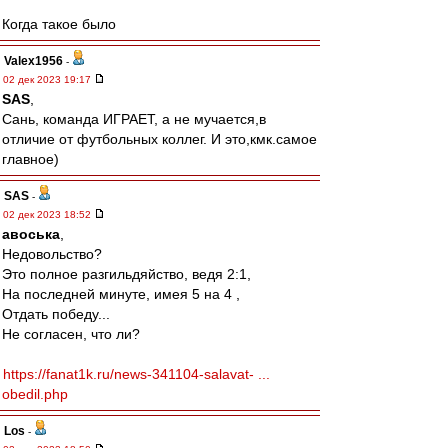
Когда такое было
Valex1956
-
02 дек 2023 19:17
SAS
,
Сань, команда ИГРАЕТ, а не мучается,в
отличие от футбольных коллег. И это,кмк.самое
главное)
SAS
-
02 дек 2023 18:52
авоська
,
Недовольство?
Это полное разгильдяйство, ведя 2:1,
На последней минуте, имея 5 на 4 ,
Отдать победу...
Не согласен, что ли?
https://fanat1k.ru/news-341104-salavat- ...
obedil.php
Los
-