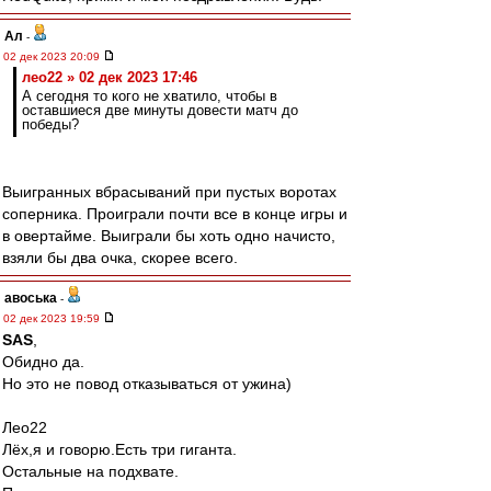
Ал
-
02 дек 2023 20:09
лео22 » 02 дек 2023 17:46
А сегодня то кого не хватило, чтобы в
оставшиеся две минуты довести матч до
победы?
Выигранных вбрасываний при пустых воротах
соперника. Проиграли почти все в конце игры и
в овертайме. Выиграли бы хоть одно начисто,
взяли бы два очка, скорее всего.
авоська
-
02 дек 2023 19:59
SAS
,
Обидно да.
Но это не повод отказываться от ужина)
Лео22
Лёх,я и говорю.Есть три гиганта.
Остальные на подхвате.