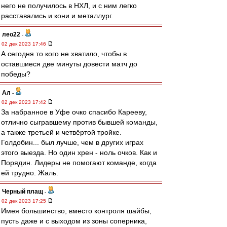
него не получилось в НХЛ, и с ним легко
расставались и кони и металлург.
лео22
-
02 дек 2023 17:46
А сегодня то кого не хватило, чтобы в
оставшиеся две минуты довести матч до
победы?
Ал
-
02 дек 2023 17:42
За набранное в Уфе очко спасибо Карееву,
отлично сыгравшему против бывшей команды,
а также третьей и четвёртой тройке.
Голдобин... был лучше, чем в других играх
этого выезда. Но один хрен - ноль очков. Как и
Порядин. Лидеры не помогают команде, когда
ей трудно. Жаль.
Черный плащ
-
02 дек 2023 17:25
Имея большинство, вместо контроля шайбы,
пусть даже и с выходом из зоны соперника,