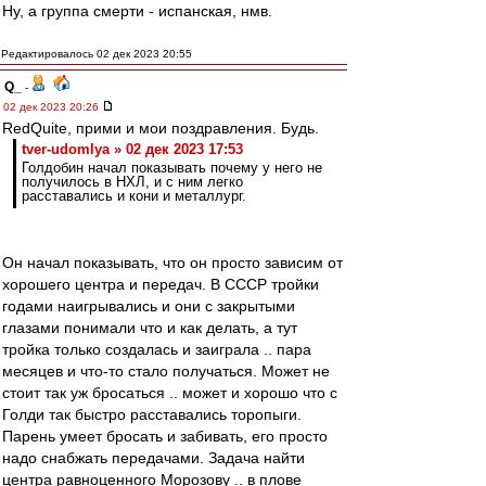
Ну, а группа смерти - испанская, нмв.
Редактировалось 02 дек 2023 20:55
Q_
-
02 дек 2023 20:26
RedQuite, прими и мои поздравления. Будь.
tver-udomlya » 02 дек 2023 17:53
Голдобин начал показывать почему у него не
получилось в НХЛ, и с ним легко
расставались и кони и металлург.
Он начал показывать, что он просто зависим от
хорошего центра и передач. В СССР тройки
годами наигрывались и они с закрытыми
глазами понимали что и как делать, а тут
тройка только создалась и заиграла .. пара
месяцев и что-то стало получаться. Может не
стоит так уж бросаться .. может и хорошо что с
Голди так быстро расставались торопыги.
Парень умеет бросать и забивать, его просто
надо снабжать передачами. Задача найти
центра равноценного Морозову .. в плове