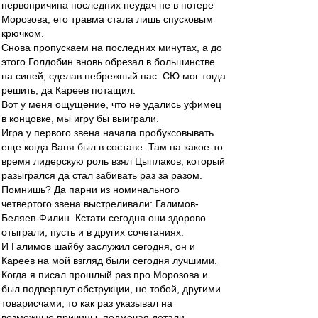
первопричина последних неудач не в потере
Морозова, его травма стала лишь спусковым
крючком.
Снова пропускаем на последних минутах, а до
этого Голдобин вновь обрезал в большинстве
на синей, сделав небрежный пас. СЮ мог тогда
решить, да Кареев потащил.
Вот у меня ощущение, что не удались уфимец
в концовке, мы игру бы выиграли.
Игра у первого звена начала пробуксовывать
еще когда Ваня был в составе. Там на какое-то
время лидерскую роль взял Цыплаков, который
разыгрался да стал забивать раз за разом.
Помнишь? Да парни из номинального
четвертого звена выстреливали: Галимов-
Беляев-Филин. Кстати сегодня они здорово
отыграли, пусть и в других сочетаниях.
И Галимов шайбу заслужил сегодня, он и
Кареев на мой взгляд были сегодня лучшими.
Когда я писал прошлый раз про Морозова и
был подвергнут обструкции, не тобой, другими
товарисчами, то как раз указывал на
возможные причины, подмечая детали,