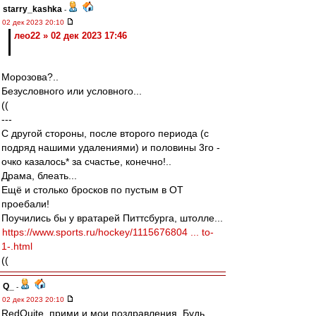
starry_kashka
-
02 дек 2023 20:10
лео22 » 02 дек 2023 17:46
Морозова?..
Безусловного или условного...
((
---
С другой стороны, после второго периода (с
подряд нашими удалениями) и половины 3го -
очко казалось* за счастье, конечно!..
Драма, блеать...
Ещё и столько бросков по пустым в ОТ
проебали!
Поучились бы у вратарей Питтсбурга, штолле...
https://www.sports.ru/hockey/1115676804 ... to-
1-.html
((
Q_
-
02 дек 2023 20:10
RedQuite, прими и мои поздравления. Будь.