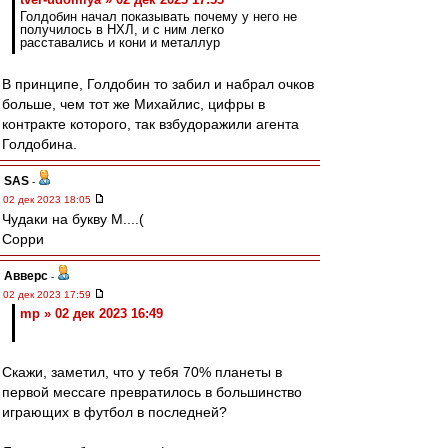
Голдобин начал показывать почему у него не
получилось в НХЛ, и с ним легко
расставались и кони и металлур
В принципе, Голдобин то забил и набрал очков
больше, чем тот же Михайлис, цифры в
контракте которого, так взбудоражили агента
Голдобина.
SAS
-
02 дек 2023 18:05
Чудаки на букву М....(
Сорри
Авверс
-
02 дек 2023 17:59
mp » 02 дек 2023 16:49
Скажи, заметил, что у тебя 70% планеты в
первой мессаге превратилось в большинство
играющих в футбол в последней?