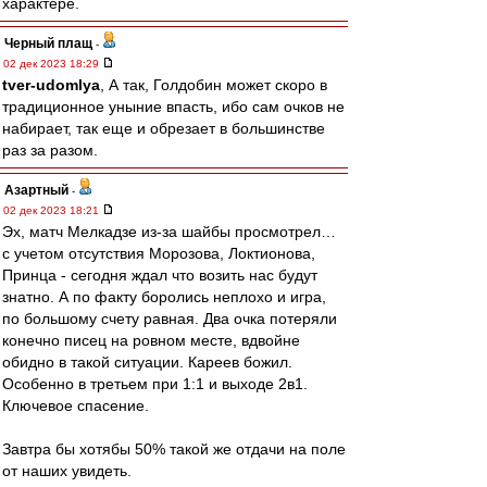
характере.
Черный плащ
-
02 дек 2023 18:29
tver-udomlya
, А так, Голдобин может скоро в
традиционное уныние впасть, ибо сам очков не
набирает, так еще и обрезает в большинстве
раз за разом.
Азартный
-
02 дек 2023 18:21
Эх, матч Мелкадзе из-за шайбы просмотрел…
с учетом отсутствия Морозова, Локтионова,
Принца - сегодня ждал что возить нас будут
знатно. А по факту боролись неплохо и игра,
по большому счету равная. Два очка потеряли
конечно писец на ровном месте, вдвойне
обидно в такой ситуации. Кареев божил.
Особенно в третьем при 1:1 и выходе 2в1.
Ключевое спасение.
Завтра бы хотябы 50% такой же отдачи на поле
от наших увидеть.