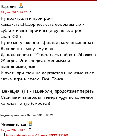
Карелин
-
02 дек 2023 18:20
Ну проиграли и проиграли
хоккеисты..Наверное, есть объективные и
субъективные причины (игру не смотрел,
спал..Ой!).
Ну не могут же они - фигак и разучиться играть.
Видели же - могут. Ну и вот..
До попадания в ПО осталось набрать 24 очка в
29 играх. Это - задача- минимум и
выполнимая, кмк.
И пусть при этом не дёргаются и не изменяют
своим игре и стилю. Всё. Точка.
"Венеция" (ГТ - П.Ваноли) продолжает переть.
Свой матч выиграли, теперь ждут исполнения
хотелок на тур (смеётся)
Редактировалось 02 дек 2023 18:22
Черный плащ
-
02 дек 2023 18:13
tver-udomlya » 02 дек 2023 17:53