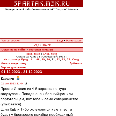
Официальный сайт болельщиков ФК "Спартак" Москва
Полная версия
Вход
•
Регистрация
FAQ
•
Поиск
Общение на сайте
Гостевая книга ВВ
»
Пред. тема
|
След. тема
Страница
71
из
74
[ Сообщений: 3673 ]
На страницу
Пред.
1
...
68
,
69
,
70
,
71
,
72
,
73
,
74
След.
Начать новую тему
Добавить
Версия для печати
01.12.2023 - 31.12.2023
Карелин
-
02 дек 2023 21:04
Просто Италия из 4-й корзины не туда
засунулась. Попади она к бельгийцам или
португальцам, вот тебе и само совершенство
(улыбается).
Если КдБ и Тибо оклемаются к лету, вот и
будет у бронзового призёра необходимый