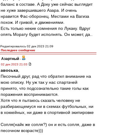
баланс в составе. А Доку уже сейчас выглядит
не хуже завершившего Азара. И очень
нравится Фас-оборонец. Местами на Вагиза
похож. И гривой, и движениями.
Есть только некие сомнения по Лукаку. Вдруг
опять Морату будет исполнять. Он может, да..
Редактировалось 02 дек 2023 21:09
Последнее сообщение
Азартный
-
02 дек 2023 21:03
авоська
,
Песочный друг, рад что обратил внимание на
мою описку. Ну уж так у нас спартачей
принято, что подсознательно такие голы как
поражения воспринимаются.
Хотя что я пытаюсь сказать человеку не
разбирающемуся ни в схемах футбольных, ни
в хоккейных, ни даже в спортивной экипировке
Сопля(найк же сопля?) он и есть сопля, даже в
песочном возрасте)))