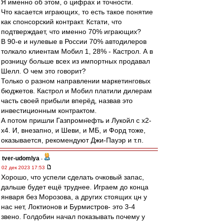
Я именно об этом, о цифрах и точности.
Что касается играющих, то есть такое понятие
как спонсорский контракт. Кстати, что
подтверждает, что именно 70% играющих?
В 90-е и нулевые в России 70% автодилеров
толкало клиентам Мобил 1, 28% - Кастрол. А в
розницу больше всех из импортных продавал
Шелл. О чем это говорит?
Только о разном направлении маркетинговых
бюджетов. Кастрол и Мобил платили дилерам
часть своей прибыли вперёд, назвав это
инвестиционным контрактом.
А потом пришли Газпромнефть и Лукойл с х2-
х4. И, внезапно, и Шеви, и МБ, и Форд тоже,
оказывается, рекомендуют Джи-Пауэр и т.п.
tver-udomlya
-
02 дек 2023 17:53
Хорошо, что успели сделать очковый запас,
дальше будет ещё труднее. Играем до конца
января без Морозова, а других стоящих цн у
нас нет, Локтионов и Бурмистров- это 3-4
звено. Голдобин начал показывать почему у