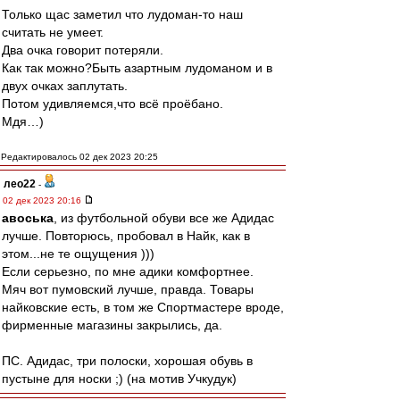
Только щас заметил что лудоман-то наш
считать не умеет.
Два очка говорит потеряли.
Как так можно?Быть азартным лудоманом и в
двух очках заплутать.
Потом удивляемся,что всё проёбано.
Мдя…)
Редактировалось 02 дек 2023 20:25
лео22
-
02 дек 2023 20:16
авоська
, из футбольной обуви все же Адидас
лучше. Повторюсь, пробовал в Найк, как в
этом...не те ощущения )))
Если серьезно, по мне адики комфортнее.
Мяч вот пумовский лучше, правда. Товары
найковские есть, в том же Спортмастере вроде,
фирменные магазины закрылись, да.
ПС. Адидас, три полоски, хорошая обувь в
пустыне для носки ;) (на мотив Учкудук)