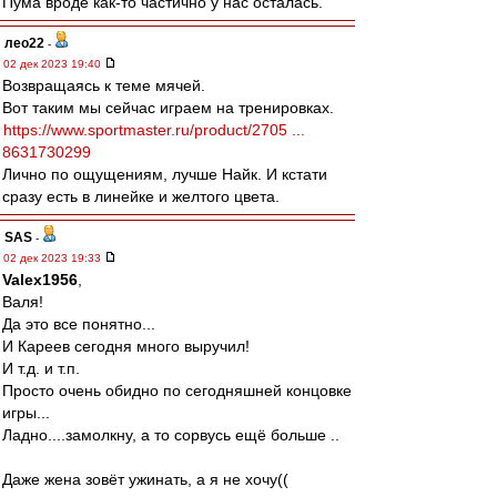
Пума вроде как-то частично у нас осталась.
лео22
-
02 дек 2023 19:40
Возвращаясь к теме мячей.
Вот таким мы сейчас играем на тренировках.
https://www.sportmaster.ru/product/2705 ...
8631730299
Лично по ощущениям, лучше Найк. И кстати
сразу есть в линейке и желтого цвета.
SAS
-
02 дек 2023 19:33
Valex1956
,
Валя!
Да это все понятно...
И Кареев сегодня много выручил!
И т.д. и т.п.
Просто очень обидно по сегодняшней концовке
игры...
Ладно....замолкну, а то сорвусь ещё больше ..
Даже жена зовёт ужинать, а я не хочу((