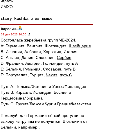
играть.
ИМХО.
starry_kashka
, ответ выше
Карелин
-
02 дек 2023 20:50
Состоялась жеребьёвка групп ЧЕ-2024.
A: Германия, Венгрия, Шотландия,
Швейцария
B: Испания, Албания, Хорватия, Италия
C: Англия, Дания, Словения,
Сербия
D: Франция, Австрия, Голландия, путь А
E:
Бельгия
, Румыния, Словакия, путь В
F: Португалия, Турция,
Чехия
,
путь С
Путь А: Польша/Эстония и Уэльс/Финляндия
Путь В: Израиль/Исландия, Босния и
Герцеговина/ Украина
Путь С: Грузия/Люксембург и Греция/Казахстан.
Пожалуй, для Германии лёгкой прогулки по
выходу из группы не получится. В отличии от
Бельгии, например..