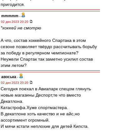
пригодится.
mmmmm
-
02 дек 2023 20:20
*хоккей не смотрю
А что, состав хоккейного Спартака в этом
сезоне позволяет твёрдо рассчитывать борьбу
за победу в регулярном чемпионате?
Неужели Спартак так заметно усилил состав
этим летом?
авоська
-
02 дек 2023 20:20
Сегодня поехал в Авиапарк спецом глянуть
новые магазины Деспорт,те что вместо
Декатлона.
Катастрофа.Хуже спортмастера.
В декатлоне хоть качество и не айс,но
ассортимент огромный.
И мячи кстати неплохие для детей Кипста.