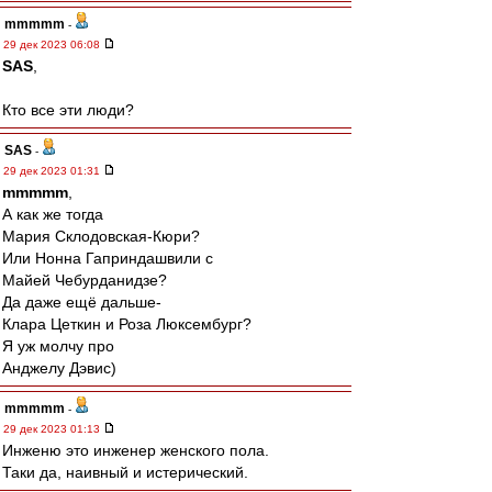
mmmmm
-
29 дек 2023 06:08
SAS
,
Кто все эти люди?
SAS
-
29 дек 2023 01:31
mmmmm
,
А как же тогда
Мария Склодовская-Кюри?
Или Нонна Гаприндашвили с
Майей Чебурданидзе?
Да даже ещё дальше-
Клара Цеткин и Роза Люксембург?
Я уж молчу про
Анджелу Дэвис)
mmmmm
-
29 дек 2023 01:13
Инженю это инженер женского пола.
Таки да, наивный и истерический.