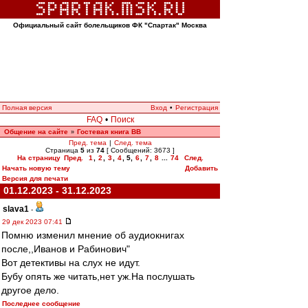
Официальный сайт болельщиков ФК "Спартак" Москва
Полная версия
Вход
•
Регистрация
FAQ
•
Поиск
Общение на сайте
Гостевая книга ВВ
»
Пред. тема
|
След. тема
Страница
5
из
74
[ Сообщений: 3673 ]
На страницу
Пред.
1
,
2
,
3
,
4
,
5
,
6
,
7
,
8
...
74
След.
Начать новую тему
Добавить
Версия для печати
01.12.2023 - 31.12.2023
slava1
-
29 дек 2023 07:41
Помню изменил мнение об аудиокнигах
после,,Иванов и Рабинович"
Вот детективы на слух не идут.
Бубу опять же читать,нет уж.На послушать
другое дело.
Последнее сообщение