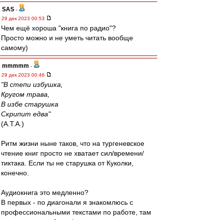
SAS
-
29 дек 2023 00:53
Чем ещё хороша "книга по радио"?
Просто можно и не уметь читать вообще
самому)
mmmmm
-
29 дек 2023 00:46
"В степи избушка,
Кругом трава,
В избе старушка
Скрипит едва"
(А.Т.А.)
Ритм жизни ныне таков, что на тургеневское
чтение книг просто не хватает сил/времени/
тиктака. Если ты не старушка от Куколки,
конечно.
Аудиокнига это медленно?
В первых - по диагонали я знакомлюсь с
профессиональными текстами по работе, там