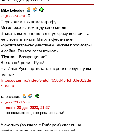
Mike Lebedev
-
28 дек 2023 22:03
Переходим к кинематографу
Мы ж тоже в этом году кино сняли!
Втыкать всем, кто не воткнул сразу весной... а,
нет: всем втыкать! Мы ж в фестивале
короткометражек участвуем, нужны просмотры
и лайки. Так что всем втыкать
"Пушкин. Возвращение"
В главной роли - Русь!
Ну, Илья Русь, артиста так в реале зовут, ну вы
поняли
https://dzen.ru/video/watch/658d454cff89e312de
c7847a
словесник
-
28 дек 2023 21:53
nad » 28 дек 2023, 21:27
но сколько еще не реализовали!
А сколько (во главе с Рибаром) спасли на
своём пятачке в отчаянных ситуациях!