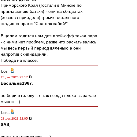
Приморского Края (гостили в Минске по
приглашению батьки) - они на сбгцветах
(хозяева приодели) громче остального
стадиона орали "Спартак забей!"
В целом годится нам для плей-офф такая пара
- с ними нет проблем, разве что раскатывались
мы весь первый период вяленько а они
напротив скипидарили.
Победа на классе.
Los
-
28 дек 2023 22:17
Васильев1967
,
не бери в голову .. я как всегда плохо выражаю
мысли .. )
Los
-
28 дек 2023 22:05
SAS
,
опять подтвердилось ... )