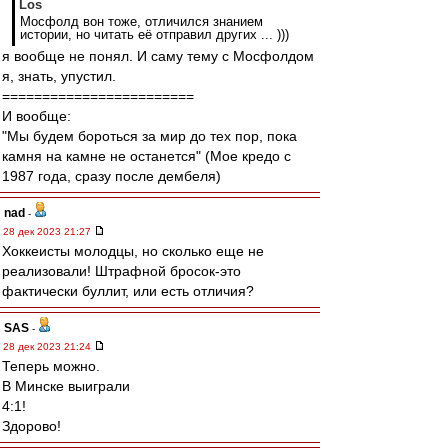
Los
Мосфолд вон тоже, отличился знанием
истории, но читать её отправил других ... )))
я вообще не понял. И саму тему с Мосфолдом
я, знать, упустил.
========================
И вообще:
"Мы будем бороться за мир до тех пор, пока
камня на камне не останется" (Мое кредо с
1987 года, сразу после дембеля)
nad
-
28 дек 2023 21:27
Хоккеисты молодцы, но сколько еще не
реализовали! Штрафной бросок-это
фактически буллит, или есть отличия?
SAS
-
28 дек 2023 21:24
Теперь можно.
В Минске выиграли
4:1!
Здорово!