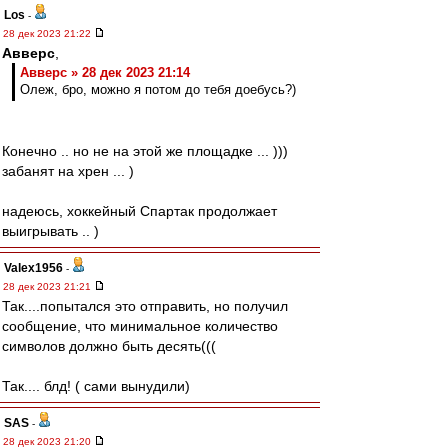
Los
-
28 дек 2023 21:22
Авверс
,
Авверс » 28 дек 2023 21:14
Олеж, бро, можно я потом до тебя доебусь?)
Конечно .. но не на этой же площадке ... )))
забанят на хрен ... )
надеюсь, хоккейный Спартак продолжает
выигрывать .. )
Valex1956
-
28 дек 2023 21:21
Так....попытался это отправить, но получил
сообщение, что минимальное количество
символов должно быть десять(((
Так.... блд! ( сами вынудили)
SAS
-
28 дек 2023 21:20