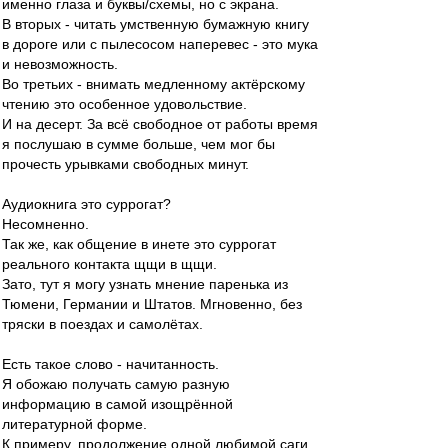
именно глаза и буквы/схемы, но с экрана.
В вторых - читать умственную бумажную книгу
в дороге или с пылесосом наперевес - это мука
и невозможность.
Во третьих - внимать медленному актёрскому
чтению это особенное удовольствие.
И на десерт. За всё свободное от работы время
я послушаю в сумме больше, чем мог бы
прочесть урывками свободных минут.
Аудиокнига это суррогат?
Несомненно.
Так же, как общение в инете это суррогат
реального контакта щщи в щщи.
Зато, тут я могу узнать мнение паренька из
Тюмени, Германии и Штатов. Мгновенно, без
тряски в поездах и самолётах.
Есть такое слово - начитанность.
Я обожаю получать самую разную
информацию в самой изощрённой
литературной форме.
К примеру, продолжение одной любимой саги