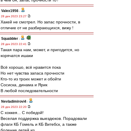
в чем он, запас прочности то?
Valex1956
-
28 дек 2023 23:27
Хакей не смотрел. Но запас прочности, в
отличие от не разбирающихся, вижу !
Squabbler
-
28 дек 2023 22:41
Такая пара нам, может, и пригодится, но
корячатся ишаки
Всё хорошо, всё нравится пока
Но нет чувства запаса прочности
Кто-то из троих может и обойти
Сосиска, динама и Ярик
В любой последовательности
Nevladimirovi4
-
28 дек 2023 22:20
С хоккея... С победой!
Веселая поддержка выездюков. Порадовали
флаги КБ Гомель и КБ Витебск, а также
боление детей из