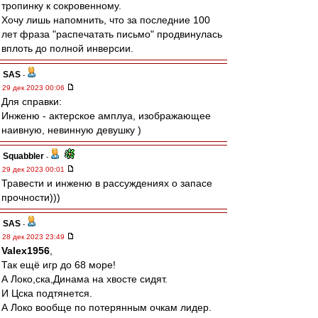
тропинку к сокровенному.
Хочу лишь напомнить, что за последние 100
лет фраза "распечатать письмо" продвинулась
вплоть до полной инверсии.
SAS
-
29 дек 2023 00:06
Для справки:
Инженю - актерское амплуа, изображающее
наивную, невинную девушку )
Squabbler
-
29 дек 2023 00:01
Травести и инженю в рассуждениях о запасе
прочности)))
SAS
-
28 дек 2023 23:49
Valex1956
,
Так ещё игр до 68 море!
А Локо,ска,Динама на хвосте сидят.
И Цска подтянется.
А Локо вообще по потерянным очкам лидер.