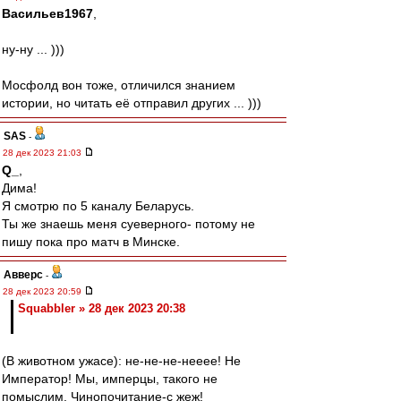
Васильев1967
,
ну-ну ... )))
Мосфолд вон тоже, отличился знанием
истории, но читать её отправил других ... )))
SAS
-
28 дек 2023 21:03
Q_
,
Дима!
Я смотрю по 5 каналу Беларусь.
Ты же знаешь меня суеверного- потому не
пишу пока про матч в Минске.
Авверс
-
28 дек 2023 20:59
Squabbler » 28 дек 2023 20:38
(В животном ужасе): не-не-не-нееее! Не
Император! Мы, имперцы, такого не
помыслим. Чинопочитание-с жеж!