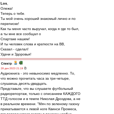
Los
,
Олежа!
Теперь о тебе.
Ты мой очень хороший знакомый лично и по
переписке!
Как ты меня часто выручал, когда я где то был,
а ты мне все сообщал о
Спартаке нашем!
И ты человек слова и краткости на ВВ,
Сказал - сделал!
Удачи и Здоровья!
Спектр
-
28 дек 2023 21:19
Аудиокнига - это невыносимо медленно. То,
что можно прочитать часа за три-четыре,
слушаешь десять-двадцать.
Представьте, что вы слушаете футбольный
радиорепортаж, только с описанием КАЖДОГО
ТТД голосом и в темпе Николая Дроздова, а не
в реальном времени. "Мяч по зеленому газону
прикатывается к левой ноге Квинси Промеса,