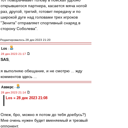
тот поворачивает голову в поисках удобно
открывшегося партнера, касается мяча ногой
раз, другой, третий, готовит передачу и по
широкой дуге над головами трех игроков
"Зенита" отправляет спортивный снаряд в
сторону Соболева".
Редактировалось 28 дек 2023 21:20
Los
-
28 дек 2023 21:17
SAS
,
я выполняю обещание, и не смотрю ... жду
комментов здесь ...
Авверс
-
28 дек 2023 21:14
Los » 28 дек 2023 21:08
Олеж, бро, можно я потом до тебя доебусь?)
Мне очень нужен будет вменяемый и трезвый
оппонент.