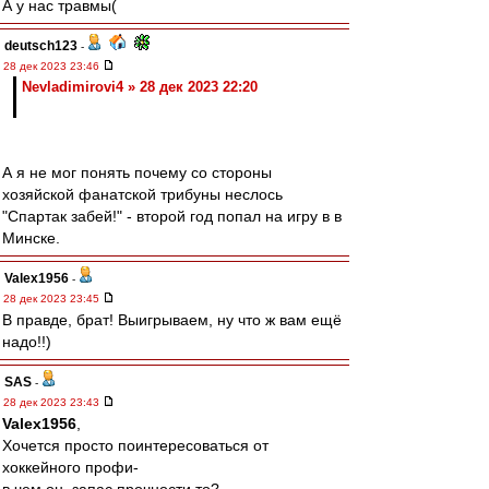
А у нас травмы(
deutsch123
-
28 дек 2023 23:46
Nevladimirovi4 » 28 дек 2023 22:20
А я не мог понять почему со стороны
хозяйской фанатской трибуны неслось
"Спартак забей!" - второй год попал на игру в в
Минске.
Valex1956
-
28 дек 2023 23:45
В правде, брат! Выигрываем, ну что ж вам ещё
надо!!)
SAS
-
28 дек 2023 23:43
Valex1956
,
Хочется просто поинтересоваться от
хоккейного профи-