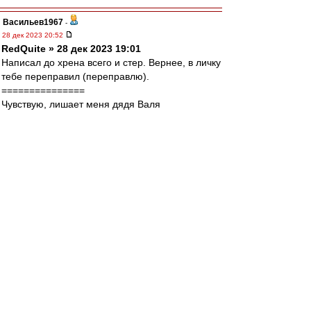
Васильев1967
-
28 дек 2023 20:52
RedQuite » 28 дек 2023 19:01
Написал до хрена всего и стер. Вернее, в личку
тебе переправил (переправлю).
===============
Чувствую, лишает меня дядя Валя
самоприсвоенного мною по нахаловке титула
"Главный Собакевич ВВ". Я против него, что
плотник супротив столяра.
Los » 28 дек 2023 20:25
ты считаешь, что это только с одной стороны
?
По моему, брат, ты прочитал меня жопой!)))
DyG
-
28 дек 2023 20:52
Одно другому не мешает))
Порядин в поряде) хотя и удалился разок.
Мальцева - с почином.