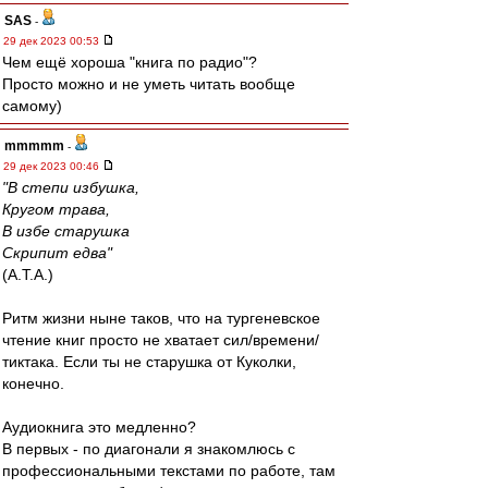
SAS
-
29 дек 2023 00:53
Чем ещё хороша "книга по радио"?
Просто можно и не уметь читать вообще
самому)
mmmmm
-
29 дек 2023 00:46
"В степи избушка,
Кругом трава,
В избе старушка
Скрипит едва"
(А.Т.А.)
Ритм жизни ныне таков, что на тургеневское
чтение книг просто не хватает сил/времени/
тиктака. Если ты не старушка от Куколки,
конечно.
Аудиокнига это медленно?
В первых - по диагонали я знакомлюсь с
профессиональными текстами по работе, там