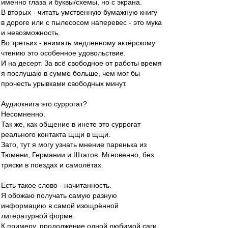
именно глаза и буквы/схемы, но с экрана.
В вторых - читать умственную бумажную книгу
в дороге или с пылесосом наперевес - это мука
и невозможность.
Во третьих - внимать медленному актёрскому
чтению это особенное удовольствие.
И на десерт. За всё свободное от работы время
я послушаю в сумме больше, чем мог бы
прочесть урывками свободных минут.
Аудиокнига это суррогат?
Несомненно.
Так же, как общение в инете это суррогат
реального контакта щщи в щщи.
Зато, тут я могу узнать мнение паренька из
Тюмени, Германии и Штатов. Мгновенно, без
тряски в поездах и самолётах.
Есть такое слово - начитанность.
Я обожаю получать самую разную
информацию в самой изощрённой
литературной форме.
К примеру, продолжение одной любимой саги