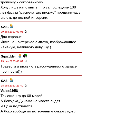
тропинку к сокровенному.
Хочу лишь напомнить, что за последние 100
лет фраза "распечатать письмо" продвинулась
вплоть до полной инверсии.
SAS
-
29 дек 2023 00:06
Для справки:
Инженю - актерское амплуа, изображающее
наивную, невинную девушку )
Squabbler
-
29 дек 2023 00:01
Травести и инженю в рассуждениях о запасе
прочности)))
SAS
-
28 дек 2023 23:49
Valex1956
,
Так ещё игр до 68 море!
А Локо,ска,Динама на хвосте сидят.
И Цска подтянется.
А Локо вообще по потерянным очкам лидер.