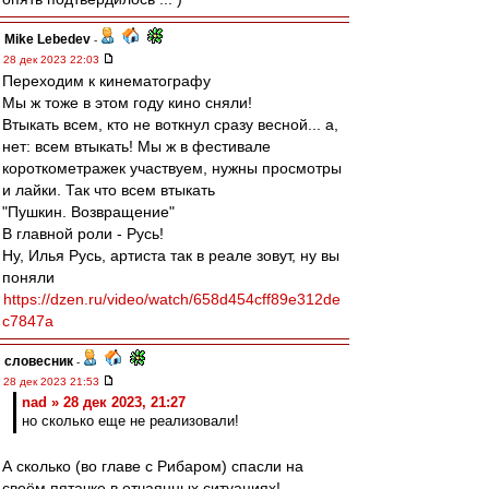
Mike Lebedev
-
28 дек 2023 22:03
Переходим к кинематографу
Мы ж тоже в этом году кино сняли!
Втыкать всем, кто не воткнул сразу весной... а,
нет: всем втыкать! Мы ж в фестивале
короткометражек участвуем, нужны просмотры
и лайки. Так что всем втыкать
"Пушкин. Возвращение"
В главной роли - Русь!
Ну, Илья Русь, артиста так в реале зовут, ну вы
поняли
https://dzen.ru/video/watch/658d454cff89e312de
c7847a
словесник
-
28 дек 2023 21:53
nad » 28 дек 2023, 21:27
но сколько еще не реализовали!
А сколько (во главе с Рибаром) спасли на
своём пятачке в отчаянных ситуациях!