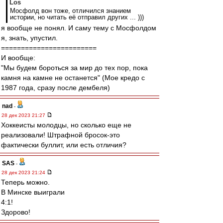
Los
Мосфолд вон тоже, отличился знанием
истории, но читать её отправил других ... )))
я вообще не понял. И саму тему с Мосфолдом
я, знать, упустил.
========================
И вообще:
"Мы будем бороться за мир до тех пор, пока
камня на камне не останется" (Мое кредо с
1987 года, сразу после дембеля)
nad
-
28 дек 2023 21:27
Хоккеисты молодцы, но сколько еще не
реализовали! Штрафной бросок-это
фактически буллит, или есть отличия?
SAS
-
28 дек 2023 21:24
Теперь можно.
В Минске выиграли
4:1!
Здорово!