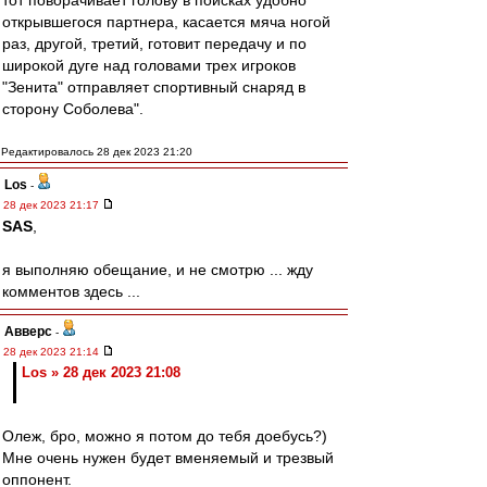
тот поворачивает голову в поисках удобно
открывшегося партнера, касается мяча ногой
раз, другой, третий, готовит передачу и по
широкой дуге над головами трех игроков
"Зенита" отправляет спортивный снаряд в
сторону Соболева".
Редактировалось 28 дек 2023 21:20
Los
-
28 дек 2023 21:17
SAS
,
я выполняю обещание, и не смотрю ... жду
комментов здесь ...
Авверс
-
28 дек 2023 21:14
Los » 28 дек 2023 21:08
Олеж, бро, можно я потом до тебя доебусь?)
Мне очень нужен будет вменяемый и трезвый
оппонент.