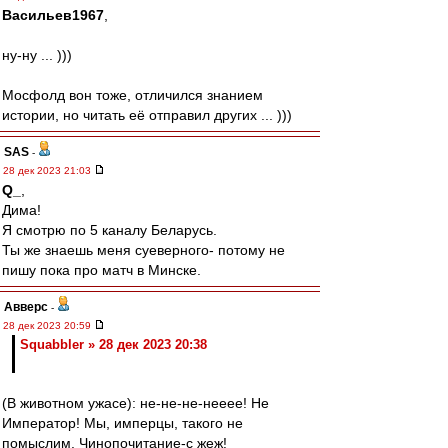
Васильев1967
,
ну-ну ... )))
Мосфолд вон тоже, отличился знанием
истории, но читать её отправил других ... )))
SAS
-
28 дек 2023 21:03
Q_
,
Дима!
Я смотрю по 5 каналу Беларусь.
Ты же знаешь меня суеверного- потому не
пишу пока про матч в Минске.
Авверс
-
28 дек 2023 20:59
Squabbler » 28 дек 2023 20:38
(В животном ужасе): не-не-не-нееее! Не
Император! Мы, имперцы, такого не
помыслим. Чинопочитание-с жеж!