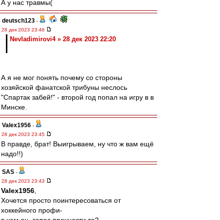
А у нас травмы(
deutsch123
-
28 дек 2023 23:46
Nevladimirovi4 » 28 дек 2023 22:20
А я не мог понять почему со стороны
хозяйской фанатской трибуны неслось
"Спартак забей!" - второй год попал на игру в в
Минске.
Valex1956
-
28 дек 2023 23:45
В правде, брат! Выигрываем, ну что ж вам ещё
надо!!)
SAS
-
28 дек 2023 23:43
Valex1956
,
Хочется просто поинтересоваться от
хоккейного профи-