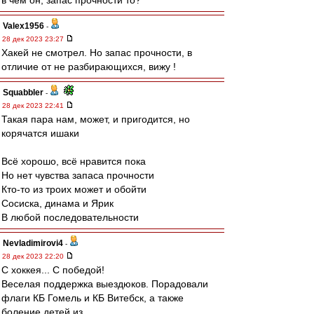
в чем он, запас прочности то?
Valex1956
-
28 дек 2023 23:27
Хакей не смотрел. Но запас прочности, в
отличие от не разбирающихся, вижу !
Squabbler
-
28 дек 2023 22:41
Такая пара нам, может, и пригодится, но
корячатся ишаки
Всё хорошо, всё нравится пока
Но нет чувства запаса прочности
Кто-то из троих может и обойти
Сосиска, динама и Ярик
В любой последовательности
Nevladimirovi4
-
28 дек 2023 22:20
С хоккея... С победой!
Веселая поддержка выездюков. Порадовали
флаги КБ Гомель и КБ Витебск, а также
боление детей из