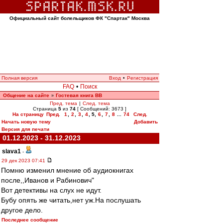
Официальный сайт болельщиков ФК "Спартак" Москва
Полная версия
Вход
•
Регистрация
FAQ
•
Поиск
Общение на сайте
Гостевая книга ВВ
»
Пред. тема
|
След. тема
Страница
5
из
74
[ Сообщений: 3673 ]
На страницу
Пред.
1
,
2
,
3
,
4
,
5
,
6
,
7
,
8
...
74
След.
Начать новую тему
Добавить
Версия для печати
01.12.2023 - 31.12.2023
slava1
-
29 дек 2023 07:41
Помню изменил мнение об аудиокнигах
после,,Иванов и Рабинович"
Вот детективы на слух не идут.
Бубу опять же читать,нет уж.На послушать
другое дело.
Последнее сообщение