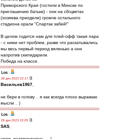
Приморского Края (гостили в Минске по
приглашению батьки) - они на сбгцветах
(хозяева приодели) громче остального
стадиона орали "Спартак забей!"
В целом годится нам для плей-офф такая пара
- с ними нет проблем, разве что раскатывались
мы весь первый период вяленько а они
напротив скипидарили.
Победа на классе.
Los
-
28 дек 2023 22:17
Васильев1967
,
не бери в голову .. я как всегда плохо выражаю
мысли .. )
Los
-
28 дек 2023 22:05
SAS
,
опять подтвердилось ... )