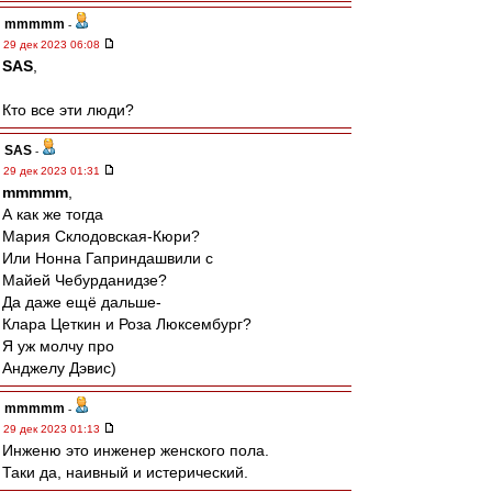
mmmmm
-
29 дек 2023 06:08
SAS
,
Кто все эти люди?
SAS
-
29 дек 2023 01:31
mmmmm
,
А как же тогда
Мария Склодовская-Кюри?
Или Нонна Гаприндашвили с
Майей Чебурданидзе?
Да даже ещё дальше-
Клара Цеткин и Роза Люксембург?
Я уж молчу про
Анджелу Дэвис)
mmmmm
-
29 дек 2023 01:13
Инженю это инженер женского пола.
Таки да, наивный и истерический.