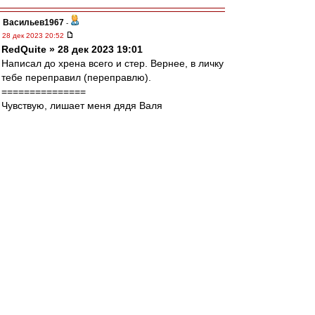
Васильев1967
-
28 дек 2023 20:52
RedQuite » 28 дек 2023 19:01
Написал до хрена всего и стер. Вернее, в личку
тебе переправил (переправлю).
===============
Чувствую, лишает меня дядя Валя
самоприсвоенного мною по нахаловке титула
"Главный Собакевич ВВ". Я против него, что
плотник супротив столяра.
Los » 28 дек 2023 20:25
ты считаешь, что это только с одной стороны
?
По моему, брат, ты прочитал меня жопой!)))
DyG
-
28 дек 2023 20:52
Одно другому не мешает))
Порядин в поряде) хотя и удалился разок.
Мальцева - с почином.