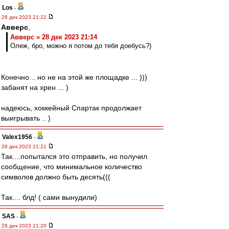
Los
-
28 дек 2023 21:22
Авверс
,
Авверс » 28 дек 2023 21:14
Олеж, бро, можно я потом до тебя доебусь?)
Конечно .. но не на этой же площадке ... )))
забанят на хрен ... )
надеюсь, хоккейный Спартак продолжает
выигрывать .. )
Valex1956
-
28 дек 2023 21:21
Так....попытался это отправить, но получил
сообщение, что минимальное количество
символов должно быть десять(((
Так.... блд! ( сами вынудили)
SAS
-
28 дек 2023 21:20