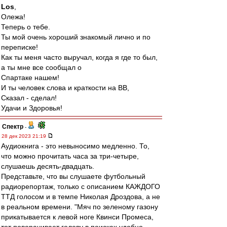
Los
,
Олежа!
Теперь о тебе.
Ты мой очень хороший знакомый лично и по
переписке!
Как ты меня часто выручал, когда я где то был,
а ты мне все сообщал о
Спартаке нашем!
И ты человек слова и краткости на ВВ,
Сказал - сделал!
Удачи и Здоровья!
Спектр
-
28 дек 2023 21:19
Аудиокнига - это невыносимо медленно. То,
что можно прочитать часа за три-четыре,
слушаешь десять-двадцать.
Представьте, что вы слушаете футбольный
радиорепортаж, только с описанием КАЖДОГО
ТТД голосом и в темпе Николая Дроздова, а не
в реальном времени. "Мяч по зеленому газону
прикатывается к левой ноге Квинси Промеса,