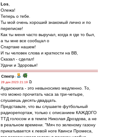
Los
,
Олежа!
Теперь о тебе.
Ты мой очень хороший знакомый лично и по
переписке!
Как ты меня часто выручал, когда я где то был,
а ты мне все сообщал о
Спартаке нашем!
И ты человек слова и краткости на ВВ,
Сказал - сделал!
Удачи и Здоровья!
Спектр
-
28 дек 2023 21:19
Аудиокнига - это невыносимо медленно. То,
что можно прочитать часа за три-четыре,
слушаешь десять-двадцать.
Представьте, что вы слушаете футбольный
радиорепортаж, только с описанием КАЖДОГО
ТТД голосом и в темпе Николая Дроздова, а не
в реальном времени. "Мяч по зеленому газону
прикатывается к левой ноге Квинси Промеса,