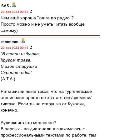
SAS
-
29 дек 2023 00:53
Чем ещё хороша "книга по радио"?
Просто можно и не уметь читать вообще
самому)
mmmmm
-
29 дек 2023 00:46
"В степи избушка,
Кругом трава,
В избе старушка
Скрипит едва"
(А.Т.А.)
Ритм жизни ныне таков, что на тургеневское
чтение книг просто не хватает сил/времени/
тиктака. Если ты не старушка от Куколки,
конечно.
Аудиокнига это медленно?
В первых - по диагонали я знакомлюсь с
профессиональными текстами по работе, там