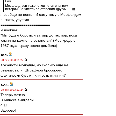
Los
Мосфолд вон тоже, отличился знанием
истории, но читать её отправил других ... )))
я вообще не понял. И саму тему с Мосфолдом
я, знать, упустил.
========================
И вообще:
"Мы будем бороться за мир до тех пор, пока
камня на камне не останется" (Мое кредо с
1987 года, сразу после дембеля)
nad
-
28 дек 2023 21:27
Хоккеисты молодцы, но сколько еще не
реализовали! Штрафной бросок-это
фактически буллит, или есть отличия?
SAS
-
28 дек 2023 21:24
Теперь можно.
В Минске выиграли
4:1!
Здорово!