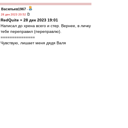
Васильев1967
-
28 дек 2023 20:52
RedQuite » 28 дек 2023 19:01
Написал до хрена всего и стер. Вернее, в личку
тебе переправил (переправлю).
===============
Чувствую, лишает меня дядя Валя
самоприсвоенного мною по нахаловке титула
"Главный Собакевич ВВ". Я против него, что
плотник супротив столяра.
Los » 28 дек 2023 20:25
ты считаешь, что это только с одной стороны
?
По моему, брат, ты прочитал меня жопой!)))
DyG
-
28 дек 2023 20:52
Одно другому не мешает))
Порядин в поряде) хотя и удалился разок.
Мальцева - с почином.