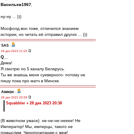
Васильев1967
,
ну-ну ... )))
Мосфолд вон тоже, отличился знанием
истории, но читать её отправил других ... )))
SAS
-
28 дек 2023 21:03
Q_
,
Дима!
Я смотрю по 5 каналу Беларусь.
Ты же знаешь меня суеверного- потому не
пишу пока про матч в Минске.
Авверс
-
28 дек 2023 20:59
Squabbler » 28 дек 2023 20:38
(В животном ужасе): не-не-не-нееее! Не
Император! Мы, имперцы, такого не
помыслим. Чинопочитание-с жеж!