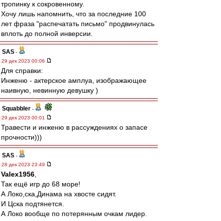
тропинку к сокровенному.
Хочу лишь напомнить, что за последние 100
лет фраза "распечатать письмо" продвинулась
вплоть до полной инверсии.
SAS
-
29 дек 2023 00:06
Для справки:
Инженю - актерское амплуа, изображающее
наивную, невинную девушку )
Squabbler
-
29 дек 2023 00:01
Травести и инженю в рассуждениях о запасе
прочности)))
SAS
-
28 дек 2023 23:49
Valex1956
,
Так ещё игр до 68 море!
А Локо,ска,Динама на хвосте сидят.
И Цска подтянется.
А Локо вообще по потерянным очкам лидер.