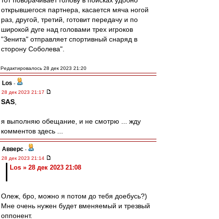
тот поворачивает голову в поисках удобно
открывшегося партнера, касается мяча ногой
раз, другой, третий, готовит передачу и по
широкой дуге над головами трех игроков
"Зенита" отправляет спортивный снаряд в
сторону Соболева".
Редактировалось 28 дек 2023 21:20
Los
-
28 дек 2023 21:17
SAS
,
я выполняю обещание, и не смотрю ... жду
комментов здесь ...
Авверс
-
28 дек 2023 21:14
Los » 28 дек 2023 21:08
Олеж, бро, можно я потом до тебя доебусь?)
Мне очень нужен будет вменяемый и трезвый
оппонент.