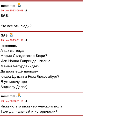
mmmmm
-
29 дек 2023 06:08
SAS
,
Кто все эти люди?
SAS
-
29 дек 2023 01:31
mmmmm
,
А как же тогда
Мария Склодовская-Кюри?
Или Нонна Гаприндашвили с
Майей Чебурданидзе?
Да даже ещё дальше-
Клара Цеткин и Роза Люксембург?
Я уж молчу про
Анджелу Дэвис)
mmmmm
-
29 дек 2023 01:13
Инженю это инженер женского пола.
Таки да, наивный и истерический.