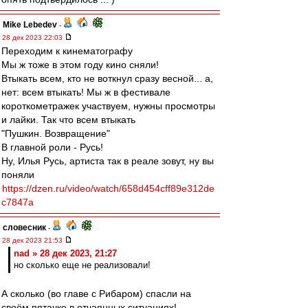
Mike Lebedev
-
28 дек 2023 22:03
Переходим к кинематографу
Мы ж тоже в этом году кино сняли!
Втыкать всем, кто не воткнул сразу весной... а,
нет: всем втыкать! Мы ж в фестивале
короткометражек участвуем, нужны просмотры
и лайки. Так что всем втыкать
"Пушкин. Возвращение"
В главной роли - Русь!
Ну, Илья Русь, артиста так в реале зовут, ну вы
поняли
https://dzen.ru/video/watch/658d454cff89e312de
c7847a
словесник
-
28 дек 2023 21:53
nad » 28 дек 2023, 21:27
но сколько еще не реализовали!
А сколько (во главе с Рибаром) спасли на
своём пятачке в отчаянных ситуациях!