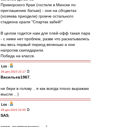
Приморского Края (гостили в Минске по
приглашению батьки) - они на сбгцветах
(хозяева приодели) громче остального
стадиона орали "Спартак забей!"
В целом годится нам для плей-офф такая пара
- с ними нет проблем, разве что раскатывались
мы весь первый период вяленько а они
напротив скипидарили.
Победа на классе.
Los
-
28 дек 2023 22:17
Васильев1967
,
не бери в голову .. я как всегда плохо выражаю
мысли .. )
Los
-
28 дек 2023 22:05
SAS
,
опять подтвердилось ... )