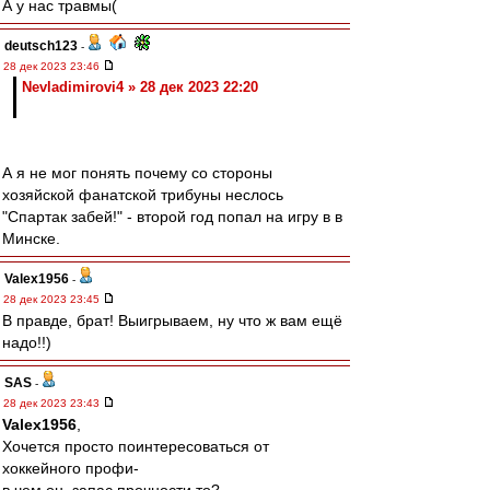
А у нас травмы(
deutsch123
-
28 дек 2023 23:46
Nevladimirovi4 » 28 дек 2023 22:20
А я не мог понять почему со стороны
хозяйской фанатской трибуны неслось
"Спартак забей!" - второй год попал на игру в в
Минске.
Valex1956
-
28 дек 2023 23:45
В правде, брат! Выигрываем, ну что ж вам ещё
надо!!)
SAS
-
28 дек 2023 23:43
Valex1956
,
Хочется просто поинтересоваться от
хоккейного профи-