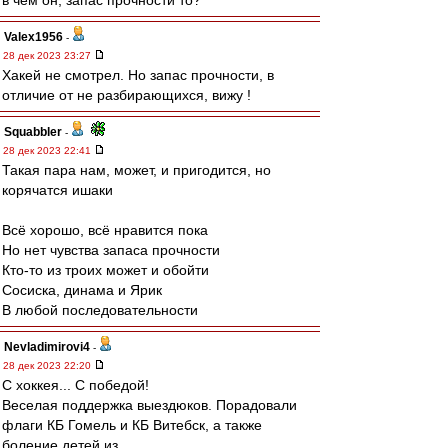
в чем он, запас прочности то?
Valex1956
-
28 дек 2023 23:27
Хакей не смотрел. Но запас прочности, в
отличие от не разбирающихся, вижу !
Squabbler
-
28 дек 2023 22:41
Такая пара нам, может, и пригодится, но
корячатся ишаки
Всё хорошо, всё нравится пока
Но нет чувства запаса прочности
Кто-то из троих может и обойти
Сосиска, динама и Ярик
В любой последовательности
Nevladimirovi4
-
28 дек 2023 22:20
С хоккея... С победой!
Веселая поддержка выездюков. Порадовали
флаги КБ Гомель и КБ Витебск, а также
боление детей из