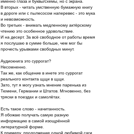
именно глаза и буквы/схемы, но с экрана.
В вторых - читать умственную бумажную книгу
в дороге или с пылесосом наперевес - это мука
и невозможность.
Во третьих - внимать медленному актёрскому
чтению это особенное удовольствие.
И на десерт. За всё свободное от работы время
я послушаю в сумме больше, чем мог бы
прочесть урывками свободных минут.
Аудиокнига это суррогат?
Несомненно.
Так же, как общение в инете это суррогат
реального контакта щщи в щщи.
Зато, тут я могу узнать мнение паренька из
Тюмени, Германии и Штатов. Мгновенно, без
тряски в поездах и самолётах.
Есть такое слово - начитанность.
Я обожаю получать самую разную
информацию в самой изощрённой
литературной форме.
К примеру, продолжение одной любимой саги