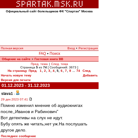
Официальный сайт болельщиков ФК "Спартак" Москва
Полная версия
Вход
•
Регистрация
FAQ
•
Поиск
Общение на сайте
Гостевая книга ВВ
»
Пред. тема
|
След. тема
Страница
5
из
74
[ Сообщений: 3673 ]
На страницу
Пред.
1
,
2
,
3
,
4
,
5
,
6
,
7
,
8
...
74
След.
Начать новую тему
Добавить
Версия для печати
01.12.2023 - 31.12.2023
slava1
-
29 дек 2023 07:41
Помню изменил мнение об аудиокнигах
после,,Иванов и Рабинович"
Вот детективы на слух не идут.
Бубу опять же читать,нет уж.На послушать
другое дело.
Последнее сообщение