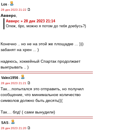
Los
-
28 дек 2023 21:22
Авверс
,
Авверс » 28 дек 2023 21:14
Олеж, бро, можно я потом до тебя доебусь?)
Конечно .. но не на этой же площадке ... )))
забанят на хрен ... )
надеюсь, хоккейный Спартак продолжает
выигрывать .. )
Valex1956
-
28 дек 2023 21:21
Так....попытался это отправить, но получил
сообщение, что минимальное количество
символов должно быть десять(((
Так.... блд! ( сами вынудили)
SAS
-
28 дек 2023 21:20