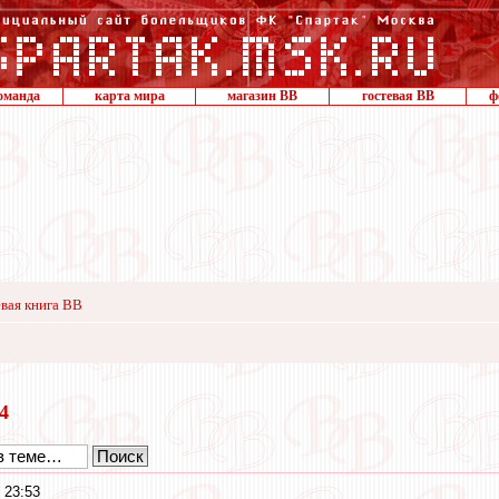
оманда
карта мира
магазин ВВ
гостевая ВВ
ф
вая книга ВВ
24
 23:53