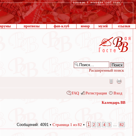
орумы
прогнозы
фан-клуб
юмор
музей
ссылки
Расширенный поиск
FAQ
Регистрация
Вход
Календарь ВВ
1
Сообщений: 4091 •
Страница
1
из
82
•
2
3
4
5
...
82