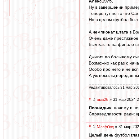
Алекс1975
,
Ну в завершении пример
Теперь тут не то что Са
Но в целом футбол был 
А чемпионат штата в Бр
Очень даже престижное
Был как-то на финале 
Джикия по большому сче
Возможно как раз с нач
Особо про него и не вс
А уж посылы,переданные
Редактировалось 31 мар 20
#
man26
» 31 мар 2024 2
Леонидыч
, почему в п
Справедливости ради: кр
#
МосфОлд
» 31 мар 202
Целый день футбол глазе