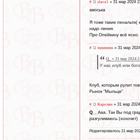
#
slava1
» 31 мар 2024 2
авоська
Я тоже такие пенальти(
надо линия.
Про Опейкину всё ясно.
#
mmmmm
» 31 мар 2024
Q_ » 31 мар 2024 2
У нас клуб или бог
Клуб, которым рулит тов
Рынок "Мыльце".
#
Карелин
» 31 мар 2024
Q_
, Ааа..Так Вы под гр
разгуливаюсь (хохочет)
Редактировалось 31 мар 20