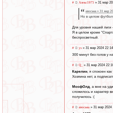
#
Алекс1975
» 31 мар 20
авоська » 31 мар 2
Но в целом футбол
Для уровня нашей лиги -
Я в целом кроме "Спарта
беспросветный.
#
ys
» 31 мар 2024 22:14
300 минут без голов у н
#
Q_
» 31 мар 2024 22:1
Карелин
, я спокоен ка
Хозяина нет, а подписат
МосфОлд
, а мне на у
сложилось и характер ви
получилось :(
#
авоська
» 31 мар 2024 