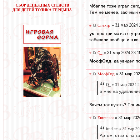
СБОР ДЕНЕЖНЫХ СРЕДСТВ
Мбаппе тоже играл сегод
ДЛЯ ДЕТЕЙ ТОЛИКА ГЕРЦЫНА
Тем не менее, заочный 
#
Спектр
» 31 мар 2024 
ys
, про три матча я утр
забивали вообще и в кон
#
Q_
» 31 мар 2024 23:1
МосфОлд
, да увидел п
#
МосфОлд
» 31 мар 202
Q_ » 31 мар 2024 2
а мне на удивлени
Зачем так пугать? Поним
#
Евгеньич
» 31 мар 202
irod sm » 31 мар 2
Артем, ответь на 