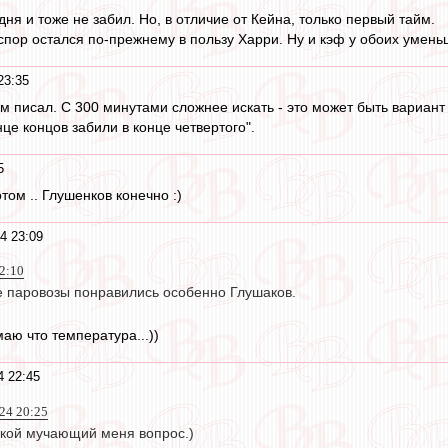
ня и тоже не забил. Но, в отличие от Кейна, только первый тайм.
спор остался по-прежнему в пользу Харри. Ну и кэф у обоих умень
23:35
ом писал. С 300 минутами сложнее искать - это может быть вариант
це концов забили в конце четвертого".
5
отом .. Глушенков конечно :)
4 23:09
2:10
е паровозы понравились особенно Глушаков.
аю что температура...))
4 22:45
024 20:25
такой мучающий меня вопрос.)