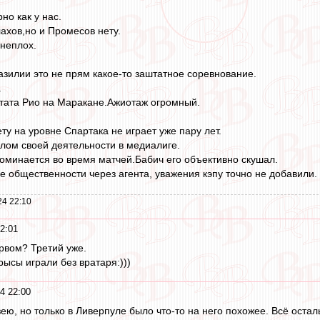
но как у нас.
лахов,но и Промесов нету.
неплох.
азилии это не прям какое-то заштатное соревнование.
.
штата Рио на Маракане.Ажиотаж огромный.
ту на уровне Спартака не играет уже пару лет.
алом своей деятельности в медиалиге.
поминается во время матчей.Бабич его объективно скушал.
 общественности через агента, уважения кэпу точно не добавили.
24 22:10
2:01
ервом? Третий уже.
ысы играли без вратаря:)))
4 22:00
ю, но только в Ливерпуле было что-то на него похожее. Всё остальн