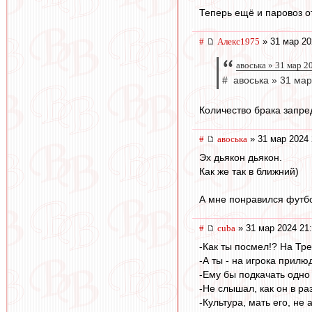
Теперь ещё и паровоз от
#
Алекс1975
» 31 мар 20
авоська » 31 мар 2
# авоська » 31 мар
Количество брака запре
#
авоська
» 31 мар 2024 
Эх дьякон дьякон.
Как же так в ближний)
А мне понравился футбо
#
cuba
» 31 мар 2024 21
-Как ты посмел!? На Тре
-А ты - на игрока прилю
-Ему бы подкачать одно 
-Не слышал, как он в раз
-Культура, мать его, не 