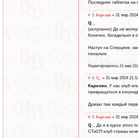
Последняя таблетка на 
#
Карелин
» 31 мар 2024
Q_
,
(испуганно) Да не волн
Конечно, богадельня в о
Наступ на Сперцяне, ка
пенальти.
Редактировалось 31 мар 20
#
Q_
» 31 мар 2024 21:5
Карелин
, У нас клуб и
превращаться в клоунаду
Думаю там каждый первы
#
Карелин
» 31 мар 2024
Q_
, Да я в курсе этого 
СТиСП клуб страны коче