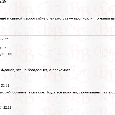
2:25
 ещё и спиной к воротам)не очень,но раз уж прописали,что линия 
 22:21
1:52
одельня
.Жданов, это не богадельня, а прачечная.
 22:21
адусом? Болеете, в смысле. Тогда всё понятно, заканчиваем чат, в о
24 22:22