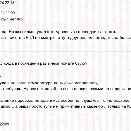
24 22:18
024 22:09
 был неплох.
 да. Но как сильно упал этот уровень за последние лет пять...
ка" ничего в РПЛ не смотрю, а тут вдруг решил поглядеть на больш
ас когда в последний раз в чемпионате было?
0
к удав, но когда температура лень даже исправлять,
ь требуешь. Ну раз нет давай на свою пенсию возьми на содержание
дивление паровозы понравились особенно Глушаков. Точно быстрее,
димо .. а быки просто тупые и примитивные какие-то .. только на Ко
22:09