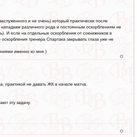
(заслуженного и не очень) который практически после
 нападкам различного рода и постоянным оскорблениям не
шь). И если на отдельные оскорбления от сокнижников в
е оскорбления тренера Спартака закрывать глаза уже не
ениями именно ко мне.)
, практикой не давать ЖК в начале матча.
ают эту задачу.