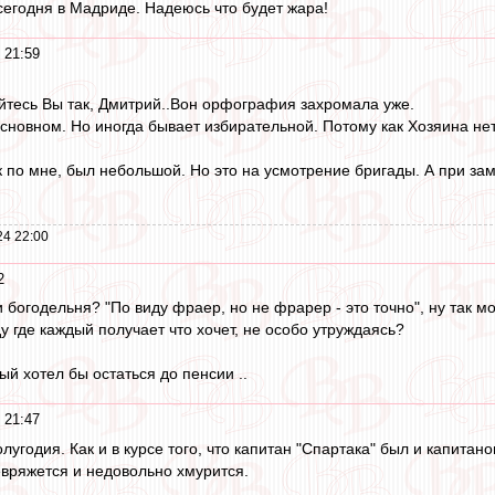
сегодня в Мадриде. Надеюсь что будет жара!
 21:59
уйтесь Вы так, Дмитрий..Вон орфография захромала уже.
сновном. Но иногда бывает избирательной. Потому как Хозяина нет. 
к по мне, был небольшой. Но это на усмотрение бригады. А при за
24 22:00
2
ли богодельня? "По виду фраер, но не фрарер - это точно", ну так 
 где каждый получает что хочет, не особо утруждаясь?
й хотел бы остаться до пенсии ..
 21:47
полугодия. Как и в курсе того, что капитан "Спартака" был и капита
вряжется и недовольно хмурится.