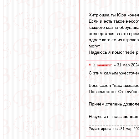
Хитрюшка ты Юра конечн
Если и есть такое несоо
каждого матча обрушива
подвергался за это врем
адрес кого-то из игроко
могут.
Надеюсь я помог тебе р
#
mmmmm
» 31 мар 2024
С этим самым ужесточе
Весь сезон "наслаждаюс
Повсеместно. От клубов
Причём,степень дозволе
Результат - повышенная
Редактировалось 31 мар 20