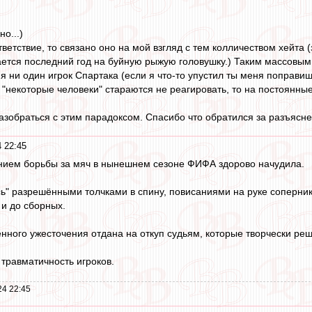
о...)
тветствие, то связано оно на мой взгляд с тем колличеством хейта 
ется последний год на буйную рыжую головушку.) Таким массовым
я ни один игрок Спартака (если я что-то упустил ты меня поправи
в "некоторые человеки" стараются не реагировать, то на постоянны
азобраться с этим парадоксом. Спасибо что обратился за разъясн
 22:45
нием борьбы за мяч в нынешнем сезоне ФИФА здорово начудила.
ь" разрешёнными толчками в спину, повисаниями на руке соперника
 и до сборных.
нного ужесточения отдана на откуп судьям, которые творчески реш
 травматичность игроков.
24 22:45