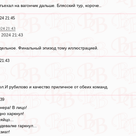
ъехал на вагончик дальше. Блясский тур, короче..
24 21:45
024 21:43
 2024 21:43
дельное. Финальный эпизод тому иллюстрацией.
21:43
л.И рубилово и качество приличное от обеих команд.
:39
нера! В лицо!
дно харкнул!
яйцо...
девалке гаркнул...
азиат!