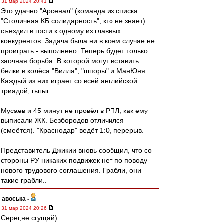
31 мар 2024 20:41
Это удачно "Арсенал" (команда из списка
"Столичная КБ солидарность", кто не знает)
съездил в гости к одному из главных
конкурентов. Задача была ни в коем случае не
проиграть - выполнено. Теперь будет только
заочная борьба. В которой могут вставить
белки в колёса "Вилла", "шпоры" и МанЮня.
Каждый из них играет со всей английской
триадой, гыгыг..
Мусаев и 45 минут не провёл в РПЛ, как ему
выписали ЖК. Безбородов отличился
(смеётся). "Краснодар" ведёт 1:0, перерыв.
Представитель Джикии вновь сообщил, что со
стороны РУ никаких подвижек нет по поводу
нового трудового соглашения. Грабли, они
такие грабли..
авоська
-
31 мар 2024 20:26
Серег,не сгущай)