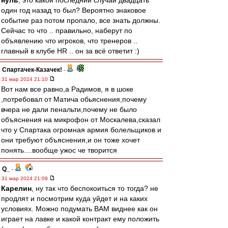
нуль
, это какой последний случай двадцать
один год назад то был? Вероятно знаковое
событие раз потом пропало, все знать должны.
Сейчас то что .. правильно, наберут по
объявлению что игроков, что тренеров ..
главный в клубе HR .. он за всё ответит :)
Спартачек-Казачек!
-
31 мар 2024 21:10
Вот нам все равно,а Радимов, я в шоке
,потребовал от Матича обьяснения,почему
вчера не дали пенальти,почему не было
объяснения на микрофон от Москалева,сказал
что у Спартака огромная армия болельщиков и
они требуют объяснения,и он тоже хочет
понять....вообще ужос че творится
Q_
-
31 мар 2024 21:09
Карелин
, ну так что беспокоиться то тогда? не
продлят и посмотрим куда уйдет и на каких
условиях. Можно подумать ВАМ виднее как он
играет на лавке и какой контракт ему положить