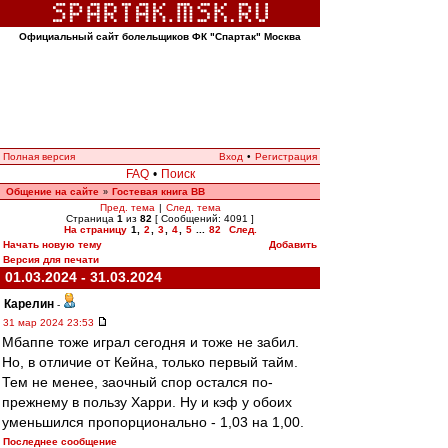
Официальный сайт болельщиков ФК "Спартак" Москва
Полная версия
Вход
•
Регистрация
FAQ
•
Поиск
Общение на сайте
Гостевая книга ВВ
»
Пред. тема
|
След. тема
Страница
1
из
82
[ Сообщений: 4091 ]
На страницу
1
,
2
,
3
,
4
,
5
...
82
След.
Начать новую тему
Добавить
Версия для печати
01.03.2024 - 31.03.2024
Карелин
-
31 мар 2024 23:53
Мбаппе тоже играл сегодня и тоже не забил.
Но, в отличие от Кейна, только первый тайм.
Тем не менее, заочный спор остался по-
прежнему в пользу Харри. Ну и кэф у обоих
уменьшился пропорционально - 1,03 на 1,00.
Последнее сообщение