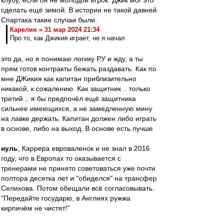
клубу, если он не молодой игрок. Джик мог это
сделать ещё зимой. В истории не такой давней
Спартака такие случаи были.
Карелин » 31 мар 2024 21:34
Про то, как Джикия играет, не я начал
это да, но я понимаю логику РУ и жду, а ты
прям готов контракты бежать раздавать. Как по
мне ДЖикия как капитан приблизительно
никакой, к сожалению. Как защитник .. только
третий .. я бы предпочёл ещё защитника
сильнее имеющихся, а не замедленную мину
на лавке держать. Капитан должен либо играть
в основе, либо на выход. В основе есть лучше
нуль
, Каррера евроваленок и не знал в 2016
году, что в Европах то оказывается с
тренерами не принято советоваться уже почти
полтора десятка лет и "обиделся" на трансфер
Селихова. Потом обещали всё согласовывать.
"Передайте государю, в Англиях ружжа
кирпичём не чистят!"