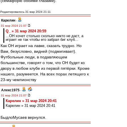
(семафорю обоими глазами).
Редактировалось 31 мар 2024 21:11
Карелин
-
31 мар 2024 21:07
Q_ » 31 мар 2024 20:59
...ОН хочет столько сколько никто не даст, а
играет не так чтобы его забрал биг клуб...
Как ОН играет на лавке, сказать трудно. Но
Вам, безусловно, видней (подмигивает).
Футбольные люди, в подавляющем
большинстве, говорят о том, что ОН будет ко
двору в любом клубе из первой пятёрки. Кроме
нашего, разумеется. На всех порах летящего к
23-му чемпионству
Алекс1975
-
31 мар 2024 21:07
Карелин » 31 мар 2024 20:41
Карелин » 31 мар 2024 20:41
БыдлоМусаев вернулся.