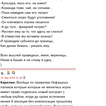
-Культура, мать его, не азиат!
-Команда тоже, чай, не гопники...
-Пока невидим нам его талант.
-Смеяться скоро будут уголовники!
-Он ключевого игрока лишился.
-А до того - феерией потряс?
-Респект ему за то, что здесь не спился!
-В отверстие мы вставим ананас!
И проводим субъекта до границы,
Как далее бежать - решать ему.
Всех мыслей праведных, имея, вереницы,
Никак в башке я не сложу в одну...
)
Q_
-
31 мар 2024 21:38
Карелин
, Вообще по правилам Уефашных
папиков которые которые не менялись игрок
имеет право подписать новый контракт с
любым клубом, когда до срока истечения
менее 6 месяцев без компенсации прошлому