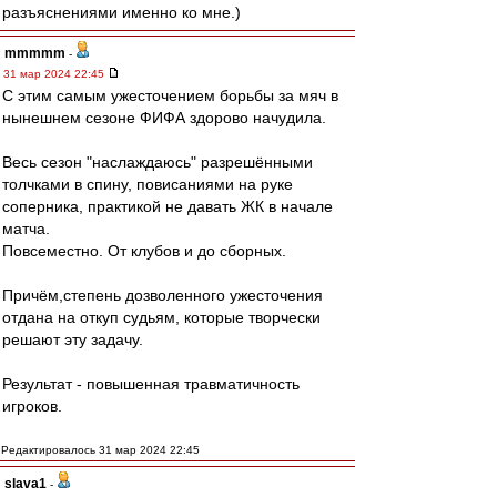
разъяснениями именно ко мне.)
mmmmm
-
31 мар 2024 22:45
С этим самым ужесточением борьбы за мяч в
нынешнем сезоне ФИФА здорово начудила.
Весь сезон "наслаждаюсь" разрешёнными
толчками в спину, повисаниями на руке
соперника, практикой не давать ЖК в начале
матча.
Повсеместно. От клубов и до сборных.
Причём,степень дозволенного ужесточения
отдана на откуп судьям, которые творчески
решают эту задачу.
Результат - повышенная травматичность
игроков.
Редактировалось 31 мар 2024 22:45
slava1
-