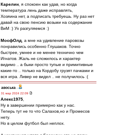
Карелин
, я спокоен как удав, но когда
температура лень даже исправлять,
Хозяина нет, а подписать требуешь. Ну раз нет
давай на свою пенсию возьми на содержание
ВиМ :) Ух разгуляемся :)
МосфОлд
, а мне на удивление паровозы
понравились особенно Глушаков. Точно
быстрее, умнее и не менее технично чем
Игнатов. Жаль не сложилось и характер
видимо .. а быки просто тупые и примитивные
какие-то .. только на Кордобу грузят пачками и
вся игра. Ливер не видел .. не получилось :(
авоська
-
31 мар 2024 22:09
Алекс1975
,
Ну в завершении примерно как у нас.
Теперь тут не то что Салахов,но и Промесов
нету.
Но в целом футбол был неплох.