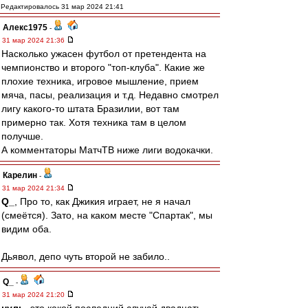
Редактировалось 31 мар 2024 21:41
Алекс1975
-
31 мар 2024 21:36
Насколько ужасен футбол от претендента на
чемпионство и второго "топ-клуба". Какие же
плохие техника, игровое мышление, прием
мяча, пасы, реализация и т.д. Недавно смотрел
лигу какого-то штата Бразилии, вот там
примерно так. Хотя техника там в целом
получше.
А комментаторы МатчТВ ниже лиги водокачки.
Карелин
-
31 мар 2024 21:34
Q_
, Про то, как Джикия играет, не я начал
(смеётся). Зато, на каком месте "Спартак", мы
видим оба.
Дьявол, депо чуть второй не забило..
Q_
-
31 мар 2024 21:20