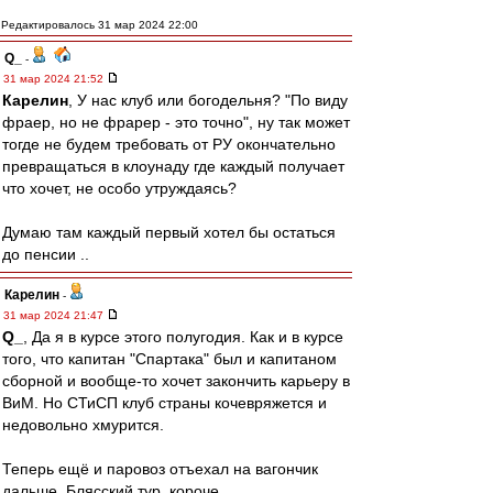
Редактировалось 31 мар 2024 22:00
Q_
-
31 мар 2024 21:52
Карелин
, У нас клуб или богодельня? "По виду
фраер, но не фрарер - это точно", ну так может
тогде не будем требовать от РУ окончательно
превращаться в клоунаду где каждый получает
что хочет, не особо утруждаясь?
Думаю там каждый первый хотел бы остаться
до пенсии ..
Карелин
-
31 мар 2024 21:47
Q_
, Да я в курсе этого полугодия. Как и в курсе
того, что капитан "Спартака" был и капитаном
сборной и вообще-то хочет закончить карьеру в
ВиМ. Но СТиСП клуб страны кочевряжется и
недовольно хмурится.
Теперь ещё и паровоз отъехал на вагончик
дальше. Блясский тур, короче..