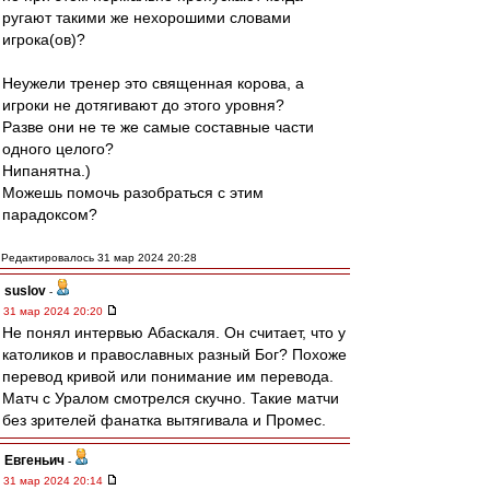
ругают такими же нехорошими словами
игрока(ов)?
Неужели тренер это священная корова, а
игроки не дотягивают до этого уровня?
Разве они не те же самые составные части
одного целого?
Нипанятна.)
Можешь помочь разобраться с этим
парадоксом?
Редактировалось 31 мар 2024 20:28
suslov
-
31 мар 2024 20:20
Не понял интервью Абаскаля. Он считает, что у
католиков и православных разный Бог? Похоже
перевод кривой или понимание им перевода.
Матч с Уралом смотрелся скучно. Такие матчи
без зрителей фанатка вытягивала и Промес.
Евгеньич
-
31 мар 2024 20:14