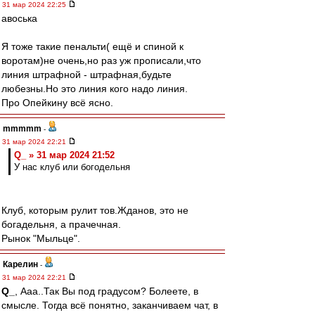
31 мар 2024 22:25
авоська
Я тоже такие пенальти( ещё и спиной к
воротам)не очень,но раз уж прописали,что
линия штрафной - штрафная,будьте
любезны.Но это линия кого надо линия.
Про Опейкину всё ясно.
mmmmm
-
31 мар 2024 22:21
Q_ » 31 мар 2024 21:52
У нас клуб или богодельня
Клуб, которым рулит тов.Жданов, это не
богадельня, а прачечная.
Рынок "Мыльце".
Карелин
-
31 мар 2024 22:21
Q_
, Ааа..Так Вы под градусом? Болеете, в
смысле. Тогда всё понятно, заканчиваем чат, в