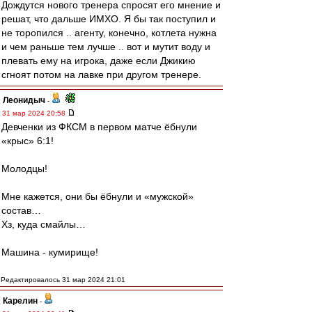
Дождутся нового тренера спросят его мнение и
решат, что дальше ИМХО. Я бы так поступил и
не торопился .. агенту, конечно, котлета нужна
и чем раньше тем лучше .. вот и мутит воду и
плевать ему на игрока, даже если Джикию
сгноят потом на лавке при другом тренере.
Леонидыч
-
31 мар 2024 20:58
Девченки из ФКСМ в первом матче ёбнули
«крыс» 6:1!
Молодцы!
Мне кажется, они бы ёбнули и «мужской»
состав…
Хз, куда смайлы…
Машина - кумирище!
Редактировалось 31 мар 2024 21:01
Карелин
-