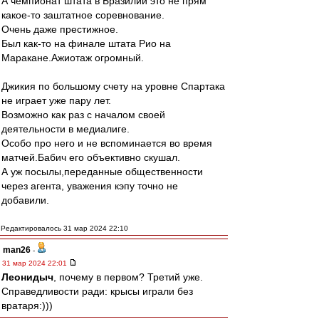
А чемпионат штата в Бразилии это не прям
какое-то заштатное соревнование.
Очень даже престижное.
Был как-то на финале штата Рио на
Маракане.Ажиотаж огромный.
Джикия по большому счету на уровне Спартака
не играет уже пару лет.
Возможно как раз с началом своей
деятельности в медиалиге.
Особо про него и не вспоминается во время
матчей.Бабич его объективно скушал.
А уж посылы,переданные общественности
через агента, уважения кэпу точно не
добавили.
Редактировалось 31 мар 2024 22:10
man26
-
31 мар 2024 22:01
Леонидыч
, почему в первом? Третий уже.
Справедливости ради: крысы играли без
вратаря:)))