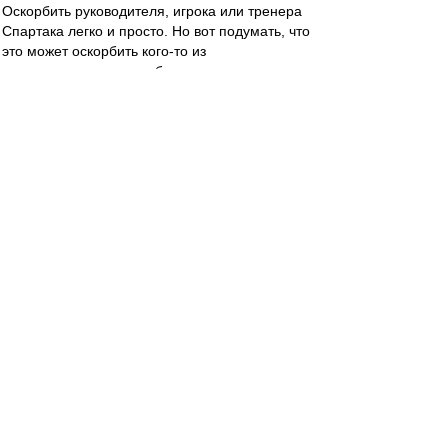
Оскорбить руководителя, игрока или тренера
Спартака легко и просто. Но вот подумать, что
это может оскорбить кого-то из
присутствующих здесь болельщиков,
поддерживающих того или иного руководителя,
игрока, тренера Спартака - это уже сложнее
конечно.
Хоккейному Спартаку и тренеру Жамнову
спасибо за луч света в темном футбольно-
хоккейном спартаковском царстве.
МосфОлд
-
31 мар 2024 20:11
ys
,
Дело личное. Кому бабы пожопястей, а кому
посисятей. А есть такие, кому пообразованней,
чтобы с ней разговоры разговаривать.
В нынешних Англиях не красота игры в цене, а
финальная гонка за златом, в которой
участвуют три башки тамошнего Горыныча...
ys
-