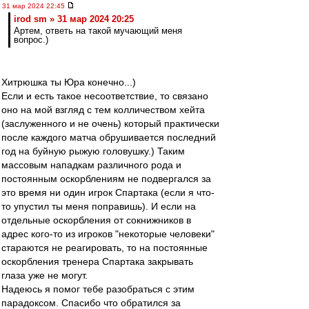
31 мар 2024 22:45
irod sm » 31 мар 2024 20:25
Артем, ответь на такой мучающий меня
вопрос.)
Хитрюшка ты Юра конечно...)
Если и есть такое несоответствие, то связано
оно на мой взгляд с тем колличеством хейта
(заслуженного и не очень) который практически
после каждого матча обрушивается последний
год на буйную рыжую головушку.) Таким
массовым нападкам различного рода и
постоянным оскорблениям не подвергался за
это время ни один игрок Спартака (если я что-
то упустил ты меня поправишь). И если на
отдельные оскорбления от сокнижников в
адрес кого-то из игроков "некоторые человеки"
стараются не реагировать, то на постоянные
оскорбления тренера Спартака закрывать
глаза уже не могут.
Надеюсь я помог тебе разобраться с этим
парадоксом. Спасибо что обратился за