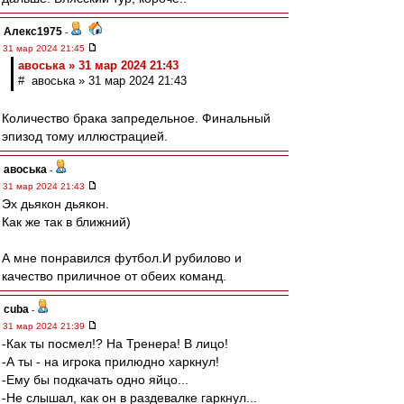
Алекс1975
-
31 мар 2024 21:45
авоська » 31 мар 2024 21:43
# авоська » 31 мар 2024 21:43
Количество брака запредельное. Финальный
эпизод тому иллюстрацией.
авоська
-
31 мар 2024 21:43
Эх дьякон дьякон.
Как же так в ближний)
А мне понравился футбол.И рубилово и
качество приличное от обеих команд.
cuba
-
31 мар 2024 21:39
-Как ты посмел!? На Тренера! В лицо!
-А ты - на игрока прилюдно харкнул!
-Ему бы подкачать одно яйцо...
-Не слышал, как он в раздевалке гаркнул...