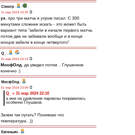
Спектр
-
31 мар 2024 23:35
ys
, про три матча я утром писал. С 300
минутами сложнее искать - это может быть
вариант типа "забили в начале первого матча,
потом два не забивали вообще и в конце
концов забили в конце четвертого".
Q_
-
31 мар 2024 23:15
МосфОлд
, да увидел потом .. Глушенков
конечно :)
МосфОлд
-
31 мар 2024 23:09
Q_ » 31 мар 2024 22:10
а мне на удивление паровозы понравились
особенно Глушаков.
Зачем так пугать? Понимаю что
температура...))
Евгеньич
-