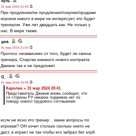
нуль
-
31 мар 2024 21:05
При продлении/не продлении/покупке/продаже
игроков никого в мире не интересует, кто будет
тренером. Уже лет двадцать как. Не только у
нас. В мире также.
gmk
-
31 мар 2024 21:03
Прогноз: независимо от того, будет ли смена
тренера, Спартак никакого нового контракта
Джикии так и не предложит.
Q_
-
31 мар 2024 20:59
Карелин » 31 мар 2024 20:41
Представитель Джикии вновь сообщил, что
со стороны РУ никаких подвижек нет по
поводу нового трудового соглашения.
если не ясно кто тренер .. какие вопросы по
игрокам? ОН хочет столько сколько никто не
даст, а играет не так чтобы его забрал биг клуб.