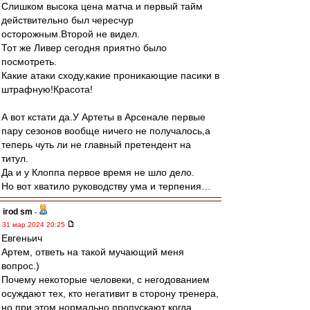
Слишком высока цена матча и первый тайм
действительно был чересчур
осторожным.Второй не видел.
Тот же Ливер сегодня приятно было
посмотреть.
Какие атаки сходу,какие проникающие пасики в
штрафную!Красота!
А вот кстати да.У Артеты в Арсенале первые
пару сезонов вообще ничего не получалось,а
теперь чуть ли не главный претендент на
титул.
Да и у Клоппа первое время не шло дело.
Но вот хватило руководству ума и терпения…
irod sm
-
31 мар 2024 20:25
Евгеньич
Артем, ответь на такой мучающий меня
вопрос.)
Почему некоторые человеки, с негодованием
осуждают тех, кто негативит в сторону тренера,
но при этом нормально пропускают когда