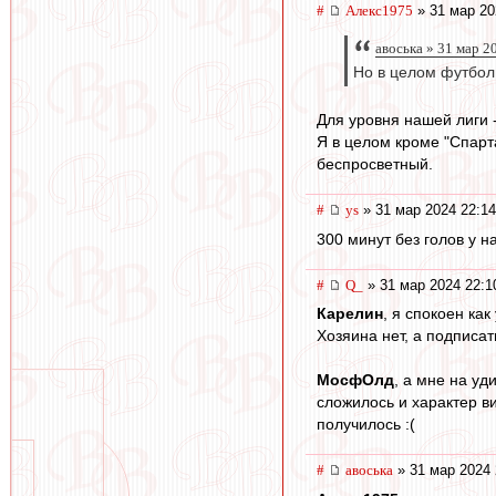
#
Алекс1975
» 31 мар 20
авоська » 31 мар 2
Но в целом футбол
Для уровня нашей лиги -
Я в целом кроме "Спарта
беспросветный.
#
ys
» 31 мар 2024 22:14
300 минут без голов у н
#
Q_
» 31 мар 2024 22:1
Карелин
, я спокоен ка
Хозяина нет, а подписат
МосфОлд
, а мне на у
сложилось и характер ви
получилось :(
#
авоська
» 31 мар 2024 