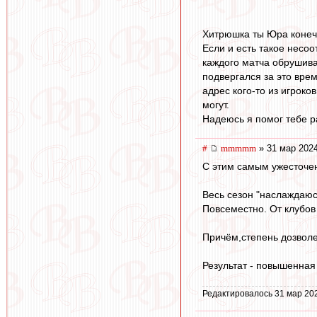
Хитрюшка ты Юра конечн
Если и есть такое несоо
каждого матча обрушива
подвергался за это врем
адрес кого-то из игроко
могут.
Надеюсь я помог тебе р
#
mmmmm
» 31 мар 2024
С этим самым ужесточе
Весь сезон "наслаждаюс
Повсеместно. От клубов
Причём,степень дозволе
Результат - повышенная
Редактировалось 31 мар 20