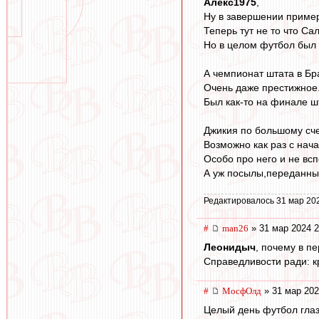
Алекс1975
,
Ну в завершении пример
Теперь тут не то что Са
Но в целом футбол был 
А чемпионат штата в Бр
Очень даже престижное
Был как-то на финале 
Джикия по большому сче
Возможно как раз с нач
Особо про него и не вс
А уж посылы,переданные
Редактировалось 31 мар 20
#
man26
» 31 мар 2024 2
Леонидыч
, почему в п
Справедливости ради: кр
#
МосфОлд
» 31 мар 202
Целый день футбол глазе