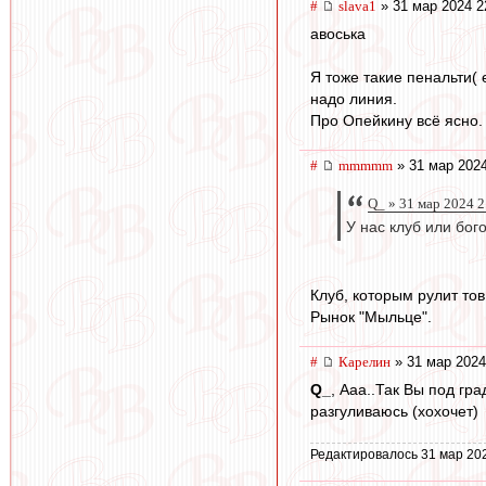
#
slava1
» 31 мар 2024 2
авоська
Я тоже такие пенальти(
надо линия.
Про Опейкину всё ясно.
#
mmmmm
» 31 мар 2024
Q_ » 31 мар 2024 2
У нас клуб или бог
Клуб, которым рулит тов
Рынок "Мыльце".
#
Карелин
» 31 мар 2024
Q_
, Ааа..Так Вы под гр
разгуливаюсь (хохочет)
Редактировалось 31 мар 20