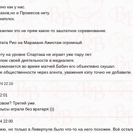
но как у нас.
лахов,но и Промесов нету.
неплох.
азилии это не прям какое-то заштатное соревнование.
.
штата Рио на Маракане.Ажиотаж огромный.
ту на уровне Спартака не играет уже пару лет.
алом своей деятельности в медиалиге.
поминается во время матчей.Бабич его объективно скушал.
 общественности через агента, уважения кэпу точно не добавили.
24 22:10
2:01
ервом? Третий уже.
ысы играли без вратаря:)))
4 22:00
ю, но только в Ливерпуле было что-то на него похожее. Всё остальн