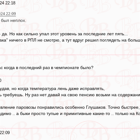
24 22:18
024 22:09
 был неплох.
 да. Но как сильно упал этот уровень за последние лет пять...
ка" ничего в РПЛ не смотрю, а тут вдруг решил поглядеть на больш
ас когда в последний раз в чемпионате было?
0
к удав, но когда температура лень даже исправлять,
ь требуешь. Ну раз нет давай на свою пенсию возьми на содержание
дивление паровозы понравились особенно Глушаков. Точно быстрее,
димо .. а быки просто тупые и примитивные какие-то .. только на Ко
22:09