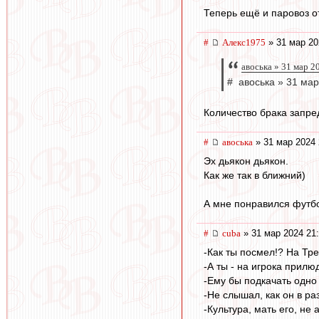
Теперь ещё и паровоз от
#
Алекс1975
» 31 мар 20
авоська » 31 мар 2
# авоська » 31 мар
Количество брака запре
#
авоська
» 31 мар 2024 
Эх дьякон дьякон.
Как же так в ближний)
А мне понравился футбо
#
cuba
» 31 мар 2024 21
-Как ты посмел!? На Тре
-А ты - на игрока прилю
-Ему бы подкачать одно 
-Не слышал, как он в раз
-Культура, мать его, не 