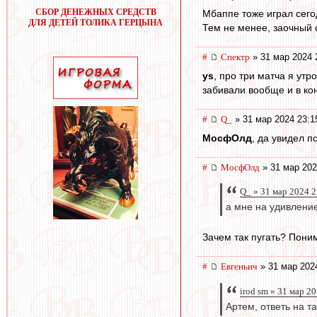
СБОР ДЕНЕЖНЫХ СРЕДСТВ
Мбаппе тоже играл сегод
ДЛЯ ДЕТЕЙ ТОЛИКА ГЕРЦЫНА
Тем не менее, заочный 
#
Спектр
» 31 мар 2024 
ys
, про три матча я утр
забивали вообще и в кон
#
Q_
» 31 мар 2024 23:1
МосфОлд
, да увидел п
#
МосфОлд
» 31 мар 202
Q_ » 31 мар 2024 2
а мне на удивлени
Зачем так пугать? Поним
#
Евгеньич
» 31 мар 202
irod sm » 31 мар 2
Артем, ответь на 