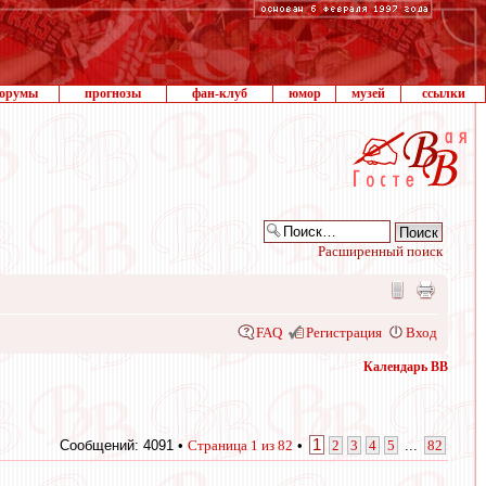
орумы
прогнозы
фан-клуб
юмор
музей
ссылки
Расширенный поиск
FAQ
Регистрация
Вход
Календарь ВВ
1
Сообщений: 4091 •
Страница
1
из
82
•
2
3
4
5
...
82