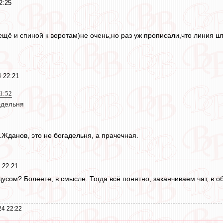
2:25
 ещё и спиной к воротам)не очень,но раз уж прописали,что линия 
 22:21
1:52
одельня
.Жданов, это не богадельня, а прачечная.
 22:21
адусом? Болеете, в смысле. Тогда всё понятно, заканчиваем чат, в о
24 22:22