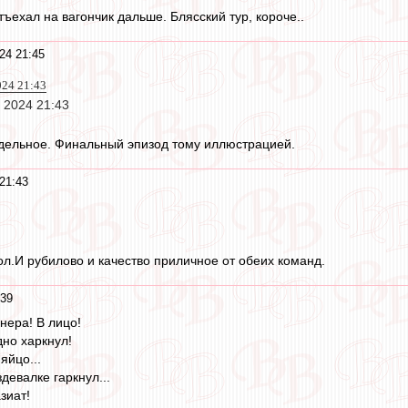
ъехал на вагончик дальше. Блясский тур, короче..
24 21:45
024 21:43
 2024 21:43
дельное. Финальный эпизод тому иллюстрацией.
21:43
л.И рубилово и качество приличное от обеих команд.
:39
нера! В лицо!
дно харкнул!
яйцо...
девалке гаркнул...
азиат!