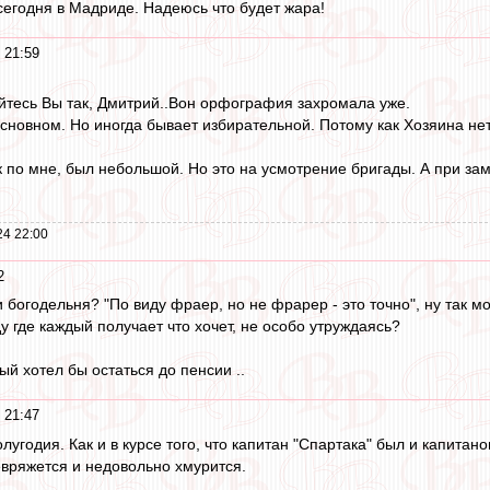
сегодня в Мадриде. Надеюсь что будет жара!
 21:59
уйтесь Вы так, Дмитрий..Вон орфография захромала уже.
сновном. Но иногда бывает избирательной. Потому как Хозяина нет. 
к по мне, был небольшой. Но это на усмотрение бригады. А при за
24 22:00
2
ли богодельня? "По виду фраер, но не фрарер - это точно", ну так 
 где каждый получает что хочет, не особо утруждаясь?
й хотел бы остаться до пенсии ..
 21:47
полугодия. Как и в курсе того, что капитан "Спартака" был и капита
вряжется и недовольно хмурится.