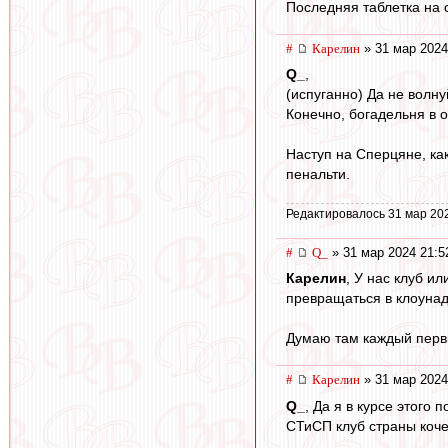
Последняя таблетка на 
#
Карелин
» 31 мар 2024
Q_
,
(испуганно) Да не волн
Конечно, богадельня в о
Наступ на Сперцяне, ка
пенальти.
Редактировалось 31 мар 20
#
Q_
» 31 мар 2024 21:5
Карелин
, У нас клуб и
превращаться в клоунаду
Думаю там каждый первы
#
Карелин
» 31 мар 2024
Q_
, Да я в курсе этого 
СТиСП клуб страны коче