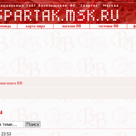
оманда
карта мира
магазин ВВ
гостевая ВВ
ф
вая книга ВВ
24
 23:53