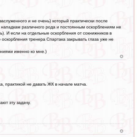
(заслуженного и не очень) который практически после
 нападкам различного рода и постоянным оскорблениям не
шь). И если на отдельные оскорбления от сокнижников в
е оскорбления тренера Спартака закрывать глаза уже не
ениями именно ко мне.)
, практикой не давать ЖК в начале матча.
ают эту задачу.