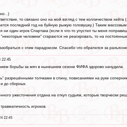
о...)
тветствие, то связано оно на мой взгляд с тем колличеством хейта 
ется последний год на буйную рыжую головушку.) Таким массовым
я ни один игрок Спартака (если я что-то упустил ты меня поправи
в "некоторые человеки" стараются не реагировать, то на постоянны
азобраться с этим парадоксом. Спасибо что обратился за разъясн
 22:45
нием борьбы за мяч в нынешнем сезоне ФИФА здорово начудила.
ь" разрешёнными толчками в спину, повисаниями на руке соперника
 и до сборных.
нного ужесточения отдана на откуп судьям, которые творчески реш
 травматичность игроков.
24 22:45