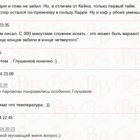
ня и тоже не забил. Но, в отличие от Кейна, только первый тайм.
спор остался по-прежнему в пользу Харри. Ну и кэф у обоих умень
23:35
ом писал. С 300 минутами сложнее искать - это может быть вариант
це концов забили в конце четвертого".
5
отом .. Глушенков конечно :)
4 23:09
2:10
е паровозы понравились особенно Глушаков.
аю что температура...))
4 22:45
024 20:25
такой мучающий меня вопрос.)