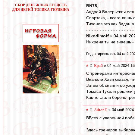
СБОР ДЕНЕЖНЫХ СРЕДСТВ
BN78
,
ДЛЯ ДЕТЕЙ ТОЛИКА ГЕРЦЫНА
Андрей Валерьевич есть
Спартака, - всего лишь
Тихонов это как Зидан в
- - - - - - - - - - - - - - - - - -
Nikodimoff
» 04 май 20
Нихрена ты не знаешь -
Редактировалось 04 май 20
#
Край
» 04 май 2024 16
С тренерами интересная
Вначале Хави сказал, чт
Затем объявили об уходе
Томаса Тухеля решили ув
Как-то стали беречь тре
#
AiltonD
» 04 май 2024 
ВВсех с уверенной побе
Здесь тренеров выбираю