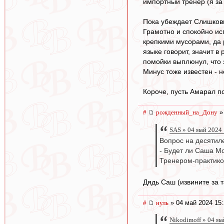
импортный тренер (я за 
Пока убеждает Слишков
Грамотно и спокойно ис
крепкими мусорами, да 
языке говорит, значит в
помойки выплюнул, что 
Минус тоже известен - н
Короче, пусть Амарал по
#
рожденный_на_Дону
»
SAS » 04 май 2024
Вопрос на десятил
- Будет ли Саша М
Тренером-практиком
Дядь Саш (извините за 
#
нуль
» 04 май 2024 15:
Nikodimoff » 04 ма