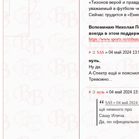
«Тихонов верой и правд
уважаемый в футболе че
Сейчас трудится в «Ени
Вспоминаю Николая Пе
всегда в этом поддер
https://www.sports.ru/tribun
#
SAS
» 04 май 2024 13:
нуль
,
Ну да.
А Спектр ещё и пояснил
Тревожно...
#
нуль
» 04 май 2024 13:
SAS » 04 май 2024
щё немного про
Сашу Илича.
Да, он официально 