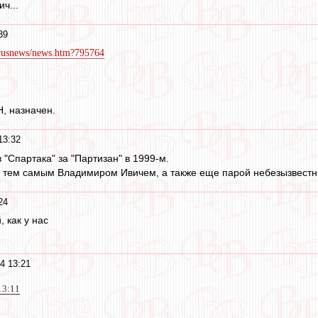
ич...
39
et/rusnews/news.htm?795764
Н, назначен.
13:32
"Спартака" за "Партизан" в 1999-м.
с тем самым Владимиром Ивичем, а также еще парой небезызвест
24
, как у нас
4 13:21
13:11