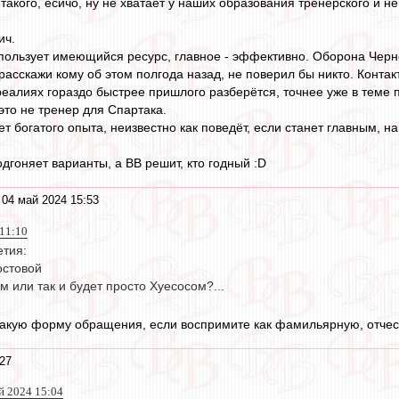
такого, есичо, ну не хватает у наших образования тренерского и 
ич.
пользует имеющийся ресурс, главное - эффективно. Оборона Черн
расскажи кому об этом полгода назад, не поверил бы никто. Контак
 реалиях гораздо быстрее пришлого разберётся, точнее уже в теме 
это не тренер для Спартака.
ет богатого опыта, неизвестно как поведёт, если станет главным, нав
дгоняет варианты, а ВВ решит, кто годный :D
 04 май 2024 15:53
 11:10
етия:
остовой
 или так и будет просто Хуесосом?...
такую форму обращения, если воспримите как фамильярную, отчес
27
й 2024 15:04