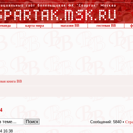
оманда
карта мира
магазин ВВ
гостевая ВВ
ф
вая книга ВВ
24
Сообщений: 5840 •
Стр
4 16:38