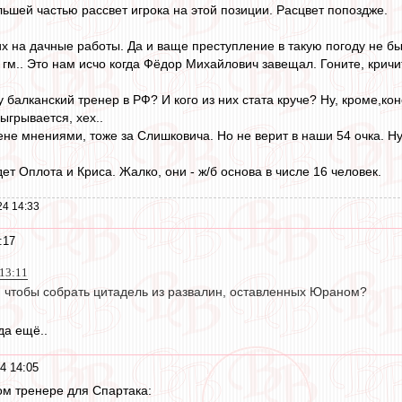
ольшей частью рассвет игрока на этой позиции. Расцвет попоздже.
их на дачные работы. Да и ваще преступление в такую погоду не бы
гм.. Это нам исчо когда Фёдор Михайлович завещал. Гоните, кричит
ту балканский тренер в РФ? И кого из них стата круче? Ну, кроме,
зыгрывается, хех..
не мнениями, тоже за Слишковича. Но не верит в наши 54 очка. Ну,
дет Оплота и Криса. Жалко, они - ж/б основа в числе 16 человек.
24 14:33
:17
 13:11
я, чтобы собрать цитадель из развалин, оставленных Юраном?
да ещё..
4 14:05
м тренере для Спартака: