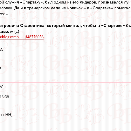
ой служил «Спартаку», был одним из его лидеров, признавался лу
ловек. Да и в тренерском деле не новичок – в «Спартаке» помогал
сее».
тровича Старостина, который мечтал, чтобы в «Спартаке» бы
живал
» (с)
a/blogs/smo ... jf48776056
55
!
51
 13:39
гт НН,