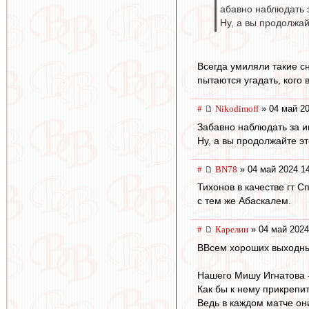
абавно наблюдать з
Ну, а вы продолжай
Всегда умиляли такие с
пытаются угадать, кого 
#
Nikodimoff
» 04 май 20
Забавно наблюдать за и
Ну, а вы продолжайте э
#
BN78
» 04 май 2024 1
Тихонов в качестве гт С
с тем же Абаскалем.
#
Карелин
» 04 май 2024
ВВсем хороших выходны
Нашего Мишу Игнатова -
Как бы к нему прикрепи
Ведь в каждом матче они