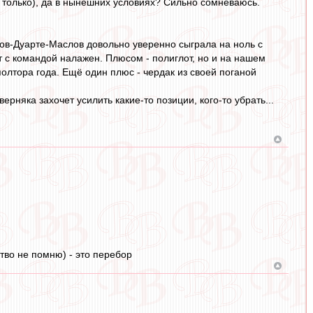
не только), да в нынешних условиях? Сильно сомневаюсь.
ов-Дуарте-Маслов довольно уверенно сыграла на ноль с
т с командой налажен. Плюсом - полиглот, но и на нашем
полтора года. Ещё один плюс - чердак из своей поганой
ерняка захочет усилить какие-то позиции, кого-то убрать...
тво не помню) - это перебор