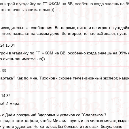
а игрой в угадайку по ГТ ФКСМ на ВВ, особенно когда знаешь на 9
те это очень занимательно))
нисходительные сообщения. Во-первых, никто и не играет в угадайк
в итоге назначат на самом деле. Во-вторых, те, кто всё знают, пуст
24 15:04
грой в угадайку по ГТ ФКСМ на ВВ, особенно когда знаешь на 99% 
то очень занимательно))
4:33
партака? Как по мне, Тихонов - скорее телевизионный эксперт, нав
 14:32
х! И мира.
 с Днём рождения! Здоровья и успехов со "Спартаком"!
ть рядышком тафгая, чтобы Михаил, пусть и на чистых мячах, выда
 у него удаются. Но хотелось бы больше и голевых, безусловно.