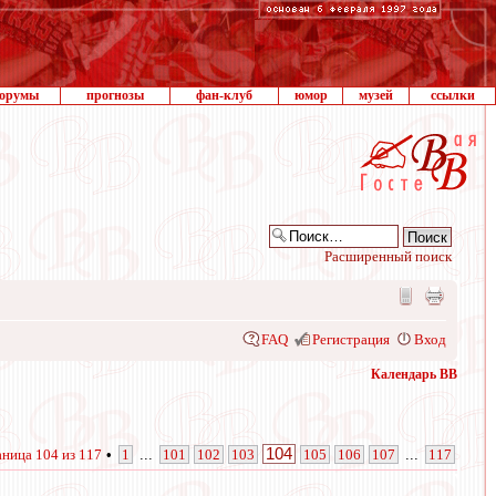
орумы
прогнозы
фан-клуб
юмор
музей
ссылки
Расширенный поиск
FAQ
Регистрация
Вход
Календарь ВВ
104
аница
104
из
117
•
1
...
101
102
103
105
106
107
...
117