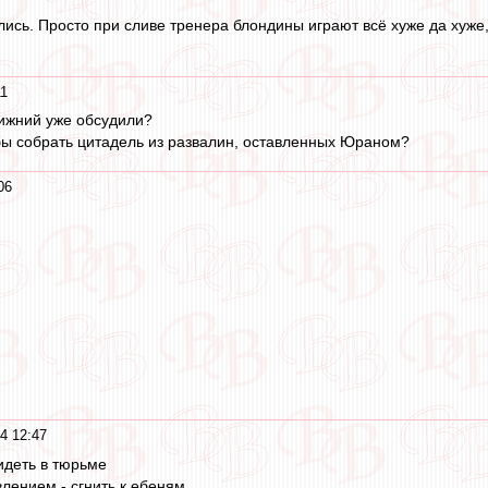
ились. Просто при сливе тренера блондины играют всё хуже да хуже
11
Нижний уже обсудили?
обы собрать цитадель из развалин, оставленных Юраном?
06
4 12:47
идеть в тюрьме
влением - сгнить к ебеням