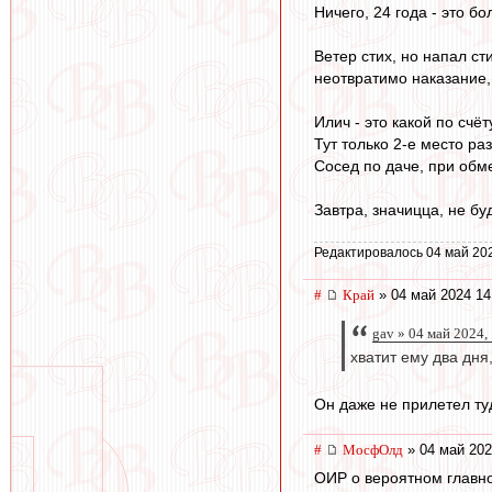
Ничего, 24 года - это б
Ветер стих, но напал ст
неотвратимо наказание, 
Илич - это какой по счё
Тут только 2-е место ра
Сосед по даче, при обме
Завтра, значицца, не бу
Редактировалось 04 май 20
#
Край
» 04 май 2024 14
gav » 04 май 2024,
хватит ему два дн
Он даже не прилетел ту
#
МосфОлд
» 04 май 202
ОИР о вероятном главно