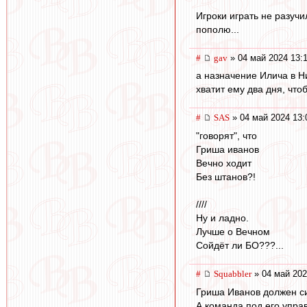
Игроки играть не разуч
пополю...
#
gav
» 04 май 2024 13:
а назначение Илича в 
хватит ему два дня, чт
#
SAS
» 04 май 2024 13:
"говорят", что
Гриша иванов
Вечно ходит
Без штанов?!
////
Ну и ладно.
Лучше о Вечном
Сойдёт ли БО???...
#
Squabbler
» 04 май 202
Гриша Иванов должен с
А команда под его упра