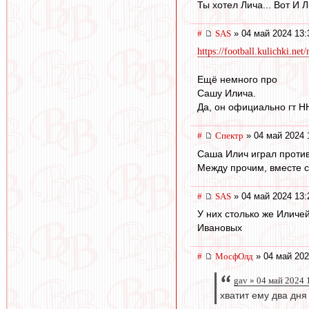
Ты хотел Лича... Вот И Л
#
SAS
» 04 май 2024 13:
https://football.kulichki.n
Ещё немного про
Сашу Илича.
Да, он официально гт Н
#
Спектр
» 04 май 2024 
Саша Илич играл против 
Между прочим, вместе 
#
SAS
» 04 май 2024 13:
У них столько же Иличей
Ивановых
#
МосфОлд
» 04 май 202
gav » 04 май 2024 
хватит ему два дня