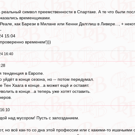
 реальный символ преемственности в Спартаке. А те что были пос
 оказались временщиками.
 Реале, как Барези в Милане или Кенни Далглиш в Ливере..., + неко
 -
24 15:04
 проверенно временем!)))
24 16:40
:28
 тенденция в Европе.
о уйдёт в конце сезона, но -- потом передумал.
 Тен Хаага в конце...а может ещё и оставят.
олить в конце...а теперь уже хотят оставить.
неров.
16:10
дой над мусором! Пусть с запозданием.
т, но всё как-то со дна этой профессии или с какими-то ишачьими 