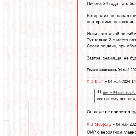
Ничего, 24 года - это б
Ветер стих, но напал ст
неотвратимо наказание, 
Илич - это какой по счё
Тут только 2-е место ра
Сосед по даче, при обме
Завтра, значицца, не бу
Редактировалось 04 май 20
#
Край
» 04 май 2024 14
gav » 04 май 2024,
хватит ему два дн
Он даже не прилетел ту
#
МосфОлд
» 04 май 202
ОИР о вероятном главно