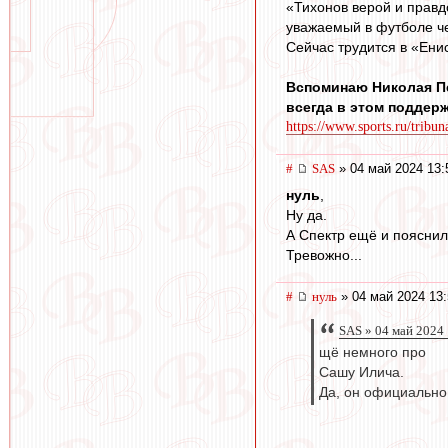
«Тихонов верой и правд
уважаемый в футболе че
Сейчас трудится в «Ени
Вспоминаю Николая Пе
всегда в этом поддер
https://www.sports.ru/tribun
#
SAS
» 04 май 2024 13:
нуль
,
Ну да.
А Спектр ещё и пояснил
Тревожно...
#
нуль
» 04 май 2024 13:
SAS » 04 май 2024
щё немного про
Сашу Илича.
Да, он официально 