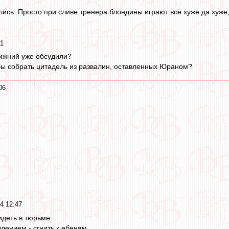
ились. Просто при сливе тренера блондины играют всё хуже да хуже
11
Нижний уже обсудили?
обы собрать цитадель из развалин, оставленных Юраном?
06
4 12:47
идеть в тюрьме
влением - сгнить к ебеням