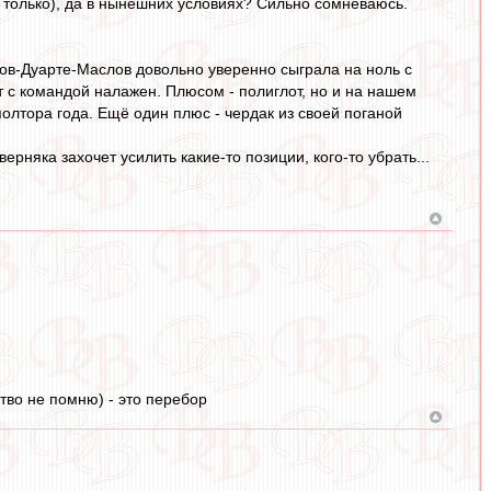
не только), да в нынешних условиях? Сильно сомневаюсь.
ов-Дуарте-Маслов довольно уверенно сыграла на ноль с
т с командой налажен. Плюсом - полиглот, но и на нашем
полтора года. Ещё один плюс - чердак из своей поганой
ерняка захочет усилить какие-то позиции, кого-то убрать...
тво не помню) - это перебор