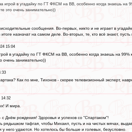
а игрой в угадайку по ГТ ФКСМ на ВВ, особенно когда знаешь на 9
те это очень занимательно))
нисходительные сообщения. Во-первых, никто и не играет в угадайк
в итоге назначат на самом деле. Во-вторых, те, кто всё знают, пуст
24 15:04
грой в угадайку по ГТ ФКСМ на ВВ, особенно когда знаешь на 99% 
то очень занимательно))
4:33
партака? Как по мне, Тихонов - скорее телевизионный эксперт, нав
 14:32
х! И мира.
 с Днём рождения! Здоровья и успехов со "Спартаком"!
ть рядышком тафгая, чтобы Михаил, пусть и на чистых мячах, выда
 у него удаются. Но хотелось бы больше и голевых, безусловно.