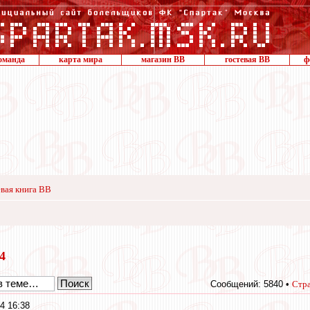
оманда
карта мира
магазин ВВ
гостевая ВВ
ф
вая книга ВВ
24
Сообщений: 5840 •
Стр
4 16:38