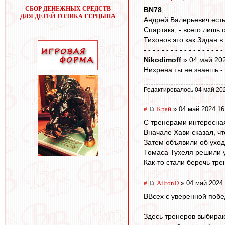
СБОР ДЕНЕЖНЫХ СРЕДСТВ
BN78
,
ДЛЯ ДЕТЕЙ ТОЛИКА ГЕРЦЫНА
Андрей Валерьевич есть
Спартака, - всего лишь
Тихонов это как Зидан в
- - - - - - - - - - - - - - - - - -
Nikodimoff
» 04 май 20
Нихрена ты не знаешь -
Редактировалось 04 май 20
#
Край
» 04 май 2024 16
С тренерами интересная
Вначале Хави сказал, чт
Затем объявили об уходе
Томаса Тухеля решили ув
Как-то стали беречь тре
#
AiltonD
» 04 май 2024 
ВВсех с уверенной побе
Здесь тренеров выбираю