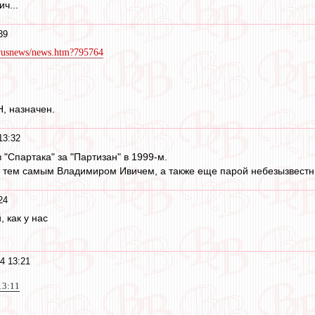
ич...
39
et/rusnews/news.htm?795764
Н, назначен.
13:32
"Спартака" за "Партизан" в 1999-м.
с тем самым Владимиром Ивичем, а также еще парой небезызвест
24
, как у нас
4 13:21
13:11