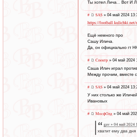
Ты хотел Лича... Вот И Л
#
SAS
» 04 май 2024 13:
https://football.kulichki.n
Ещё немного про
Сашу Илича.
Да, он официально гт Н
#
Спектр
» 04 май 2024 
Саша Илич играл против 
Между прочим, вместе 
#
SAS
» 04 май 2024 13:
У них столько же Иличей
Ивановых
#
МосфОлд
» 04 май 202
gav » 04 май 2024 
хватит ему два дня