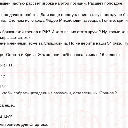
ольшей частью рассвет игрока на этой позиции. Расцвет попоздже.
их на дачные работы. Да и ваще преступление в такую погоду не бы
гм.. Это нам исчо когда Фёдор Михайлович завещал. Гоните, кричит
ту балканский тренер в РФ? И кого из них стата круче? Ну, кроме,
зыгрывается, хех..
не мнениями, тоже за Слишковича. Но не верит в наши 54 очка. Ну,
дет Оплота и Криса. Жалко, они - ж/б основа в числе 16 человек.
24 14:33
:17
 13:11
я, чтобы собрать цитадель из развалин, оставленных Юраном?
да ещё..
4 14:05
м тренере для Спартака: