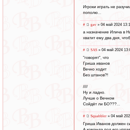
Игроки играть не разуч
пополю...
#
gav
» 04 май 2024 13:
а назначение Илича в 
хватит ему два дня, чт
#
SAS
» 04 май 2024 13:
"говорят", что
Гриша иванов
Вечно ходит
Без штанов?!
////
Ну и ладно.
Лучше о Вечном
Сойдёт ли БО???...
#
Squabbler
» 04 май 202
Гриша Иванов должен с
А команда под его упра