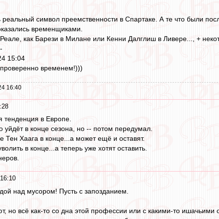
 реальный символ преемственности в Спартаке. А те что были пос
 оказались временщиками.
 Реале, как Барези в Милане или Кенни Далглиш в Ливере..., + неко
 -
24 15:04
 проверенно временем!)))
24 16:40
:28
 тенденция в Европе.
о уйдёт в конце сезона, но -- потом передумал.
 Тен Хаага в конце...а может ещё и оставят.
олить в конце...а теперь уже хотят оставить.
неров.
16:10
дой над мусором! Пусть с запозданием.
т, но всё как-то со дна этой профессии или с какими-то ишачьими 