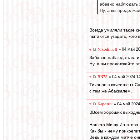
абавно наблюдать з
Ну, а вы продолжай
Всегда умиляли такие с
пытаются угадать, кого 
#
Nikodimoff
» 04 май 20
Забавно наблюдать за и
Ну, а вы продолжайте э
#
BN78
» 04 май 2024 1
Тихонов в качестве гт С
с тем же Абаскалем.
#
Карелин
» 04 май 2024
ВВсем хороших выходны
Нашего Мишу Игнатова -
Как бы к нему прикрепи
Ведь в каждом матче они