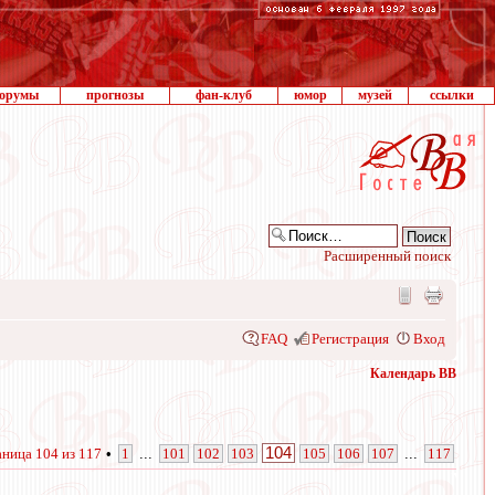
орумы
прогнозы
фан-клуб
юмор
музей
ссылки
Расширенный поиск
FAQ
Регистрация
Вход
Календарь ВВ
104
аница
104
из
117
•
1
...
101
102
103
105
106
107
...
117