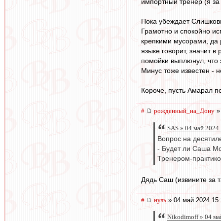
импортный тренер (я за 
Пока убеждает Слишков
Грамотно и спокойно ис
крепкими мусорами, да 
языке говорит, значит в
помойки выплюнул, что 
Минус тоже известен - н
Короче, пусть Амарал по
#
рожденный_на_Дону
»
SAS » 04 май 2024
Вопрос на десятил
- Будет ли Саша М
Тренером-практиком
Дядь Саш (извините за 
#
нуль
» 04 май 2024 15:
Nikodimoff » 04 ма