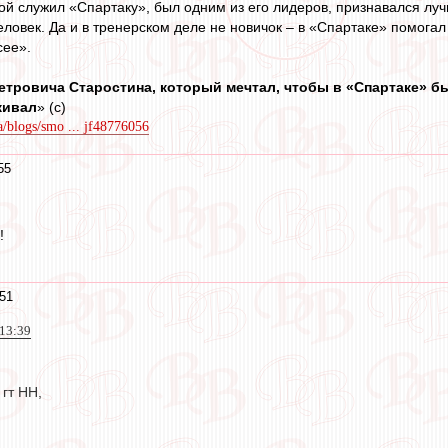
ой служил «Спартаку», был одним из его лидеров, признавался лу
ловек. Да и в тренерском деле не новичок – в «Спартаке» помогал
сее».
тровича Старостина, который мечтал, чтобы в «Спартаке» бы
живал
» (с)
a/blogs/smo ... jf48776056
55
!
51
 13:39
гт НН,