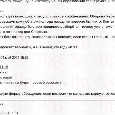
такого, есичо, ну не хватает у наших образования тренерского и 
ич.
пользует имеющийся ресурс, главное - эффективно. Оборона Черн
расскажи кому об этом полгода назад, не поверил бы никто. Контак
 реалиях гораздо быстрее пришлого разберётся, точнее уже в теме 
это не тренер для Спартака.
ет богатого опыта, неизвестно как поведёт, если станет главным, нав
дгоняет варианты, а ВВ решит, кто годный :D
 04 май 2024 15:53
 11:10
етия:
остовой
 или так и будет просто Хуесосом?...
такую форму обращения, если воспримите как фамильярную, отчес
27
й 2024 15:04